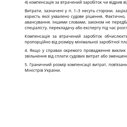
4) компенсація за втрачений заробіток чи відрив в
Витрати, зазначені у п. 1–3 несуть сторони, зацік
користь якої ухвалено судове рішення. Фактично,
авансування. Іншими словами, законом не передбач
спеціалісту, перекладачу або експерту під час розг
Компенсація за втрачений заробіток обчислюєть
пропорційно від розміру мінімальної заробітної пл
4. Якщо у справах окремого провадження виклик с
звільнення від сплати судових витрат або зменшен
5. Граничний розмір компенсації витрат, пов’язани
Міністрів України.