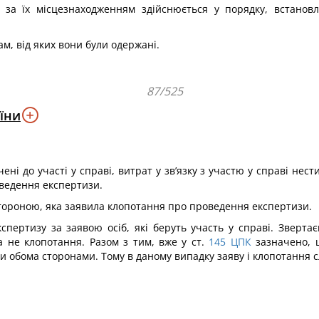
 за їх місцезнаходженням здійснюється у порядку, встанов
ам, від яких вони були одержані.
87/525
їни
учені до участі у справі, витрат у зв’язку з участю у справі нес
оведення експертизи.
стороною, яка заявила клопотання про проведення експертизи.
пертизу за заявою осіб, які беруть участь у справі. Зверт
 не клопотання. Разом з тим, вже у ст.
145
ЦПК
зазначено, щ
 обома сторонами. Тому в даному випадку заяву і клопотання с