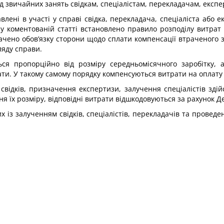
ід звичайних занять свідкам, спеціалістам, перекладачам, експе
авлені в участі у справі свідка, перекладача, спеціаліста або
 у коментованій статті встановлено правило розподілу витрат 
ено обов’язку сторони щодо сплати компенсації втраченого за
ляду справи.
ся пропорційно від розміру середньомісячного заробітку, 
ати. У такому самому порядку компенсуються витрати на оплату 
відків, призначення експертизи, залучення спеціалістів здій
ня їх розміру, відповідні витрати відшкодовуються за рахунок 
х із залученням свідків, спеціалістів, перекладачів та прове