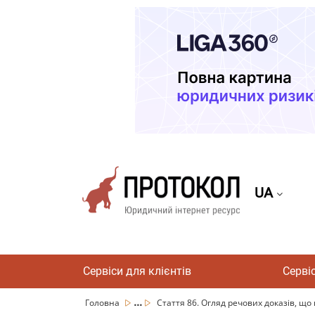
UA
Сервіси для клієнтів
Серві
...
Головна
Стаття 86. Огляд речових доказів, що