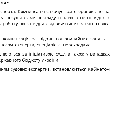
ртам.
 експерта. Компенсація сплачується стороною, не на
за результатами розгляду справи, а не порядок їх
робітку чи за відрив від звичайних занять свідку,
а компенсація за відрив від звичайних занять –
послуг експерта, спеціаліста, перекладача.
снюються за ініціативою суду, а також у випадках
Державного бюджету України.
денням судових експертиз, встановлюється Кабінетом