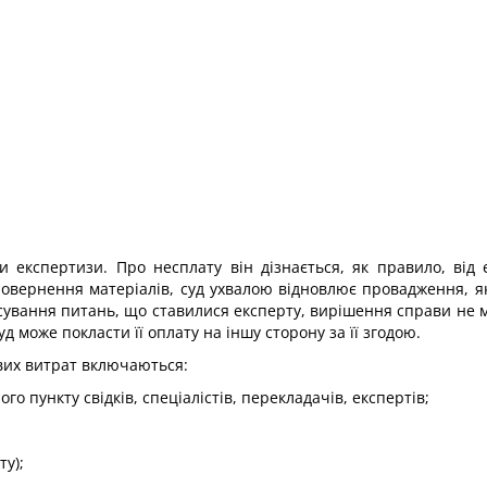
и експертизи. Про несплату він дізнається, як правило, від 
повернення матеріалів, суд ухвалою відновлює провадження, як
сування питань, що ставилися експерту, вирішення справи не 
д може покласти її оплату на іншу сторону за її згодою.
ових витрат включаються:
го пункту свідків, спеціалістів, перекладачів, експертів;
ту);