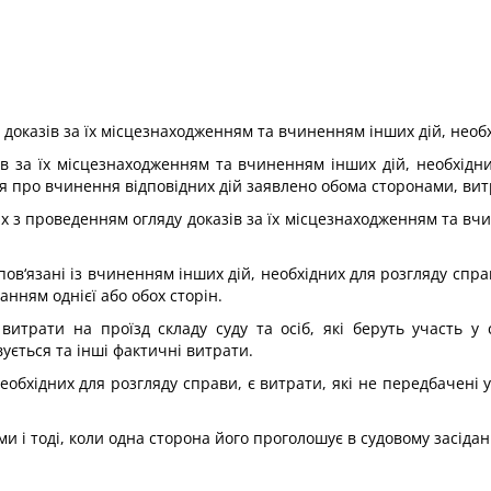
у доказів за їх місцезнаходженням та вчиненням інших дій, необ
ів за їх місцезнаходженням та вчиненням інших дій, необхідн
 про вчинення відповідних дій заявлено обома сторонами, витр
х з проведенням огляду доказів за їх місцезнаходженням та вч
пов‘язані із вчиненням інших дій, необхідних для розгляду справ
нням однієї або обох сторін.
витрати на проїзд складу суду та осіб, які беруть участь у
ується та інші фактичні витрати.
обхідних для розгляду справи, є витрати, які не передбачені у 
 і тоді, коли одна сторона його проголошує в судовому засіданн