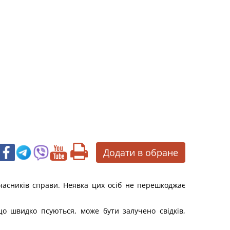
Додати в обране
часників справи. Неявка цих осіб не перешкоджає
 що швидко псуються, може бути залучено свідків,