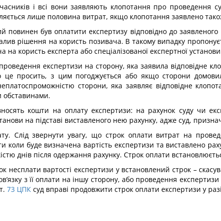
учасників і всі вони заявляють клопотання про проведення суд
ляється лише половина витрат, якщо клопотання заявлено також
ий повинен був оплатити експертизу відповідно до заявленого 
алив рішення на користь позивача. В такому випадку пропонуєт
ча на користь експерта або спеціалізованої експертної установи
проведення експертизи на сторону, яка заявила відповідне кло
о це просить, з цим погоджується або якщо сторони домови
 неплатоспроможністю сторони, яка заявляє відповідне клопо
и обставинами.
вносять кошти на оплату експертизи: на рахунок суду чи екс
анови на підставі виставленого нею рахунку, адже суд, призна
ту. Слід звернути увагу, що строк оплати витрат на провед
 коли буде визначена вартість експертизи та виставлено раху
стю днів після одержання рахунку. Строк оплати встановлюєтьс
 несплати вартості експертизи у встановлений строк – скасув
в’язку з її оплати на іншу сторону, або проведення експертизи 
т.
73
ЦПК
суд вправі продовжити строк оплати експертизи у раз