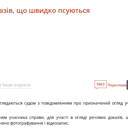
казів, що швидко псуються
5663
)
Інши кодекси
Переглядів
оглядаються судом з повідомленням про призначений огляд у
нням учасника справи, для участі в огляді речових доказів,
йснено фотографування і відеозапис.