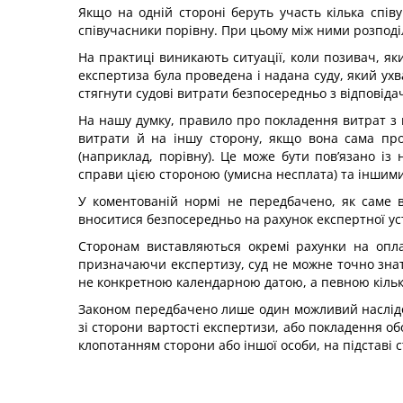
Якщо на одній стороні беруть участь кілька спів
співучасники порівну. При цьому між ними розподі
На практиці виникають ситуації, коли позивач, як
експертиза була проведена і надана суду, який ухв
стягнути судові витрати безпосередньо з відповіда
На нашу думку, правило про покладення витрат з 
витрати й на іншу сторону, якщо вона сама пр
(наприклад, порівну). Це може бути пов’язано із
справи цією стороною (умисна несплата) та іншим
У коментованій нормі не передбачено, як саме 
вноситися безпосередньо на рахунок експертної уст
Сторонам виставляються окремі рахунки на опла
призначаючи експертизу, суд не можне точно знати
не конкретною календарною датою, а певною кількі
Законом передбачено лише один можливий наслідок
зі сторони вартості експертизи, або покладення обо
клопотанням сторони або іншої особи, на підставі с