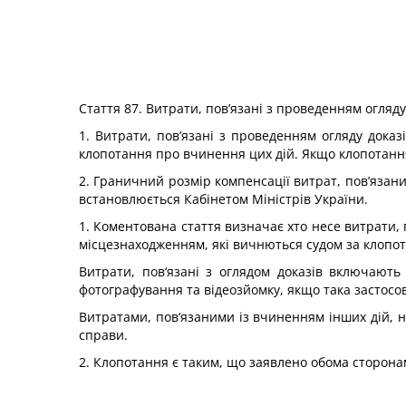
Стаття 87. Витрати, пов’язані з проведенням огляд
1. Витрати, пов’язані з проведенням огляду доказ
клопотання про вчинення цих дій. Якщо клопотання
2. Граничний розмір компенсації витрат, пов’язани
встановлюється Кабінетом Міністрів України.
1. Коментована стаття визначає хто несе витрати, 
місцезнаходженням, які вичнються судом за клопота
Витрати, пов‘язані з оглядом доказів включають 
фотографування та відеозйомку, якщо така застосов
Витратами, пов‘язаними із вчиненням інших дій, не
справи.
2. Клопотання є таким, що заявлено обома сторонами