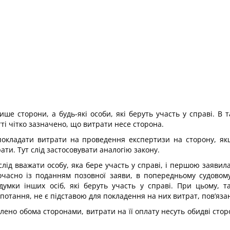
ше сторони, а будь-які особи, які беруть участь у справі. В
тті чітко зазначено, що витрати несе сторона.
 покладати витрати на проведення експертизи на сторону, я
ати. Тут слід застосовувати аналогію закону.
ід вважати особу, яка бере участь у справі, і першою заявила
часно із поданням позовної заяви, в попередньому судовому 
 думки інших осіб, які беруть участь у справі. При цьому, 
отання, не є підставою для покладення на них витрат, пов’язан
ено обома сторонами, витрати на її оплату несуть обидві стор