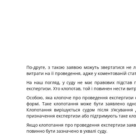
По-друге, з такою заявою можуть звертатися не ли
витрати на її проведення, адже у коментованій ста
На наш погляд, у суду не має правових підстав
експертизи. Хто клопотав, той і повинен нести витр
Особою, яка клопоче про проведення експертизи сл
формі. Таке клопотання може бути заявлено одно
Клопотання вирішується судом після з’ясування
призначення експертизи або підтримують таке клоп
Якщо клопотання про проведення експертизи заявл
повинно бути зазначено в ухвалі суду.