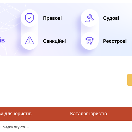
си для юристів
Каталог юристів
 швидко псують...