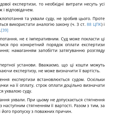
ової експертизи, то необхідні витрати несуть усі
 і відповідачем.
клопотання та ухвали суду, не зробив цього. Проте
ься використати аналогію закону (ч. 3 ст.
88
ЦПК
) і
.
[39]
потання, не є імперативним. Суд може покласти ці
лися про конкретний порядок оплати експертизи
тання; намаганням запобігти затягуванню розгляду
пертної установи. Вважаємо, що ці кошти можуть
чаючи експертизу, не може визначити її вартість.
ення експертизи встановлюється судом. Оскільки
нки на її оплату, строк оплати доцільно визначати
я ухвалою суду.
ання ухвали. При цьому не допускається стягнення
з наступним стягненням її вартості. Разом з тим, за
і його пропуску з поважних причин.