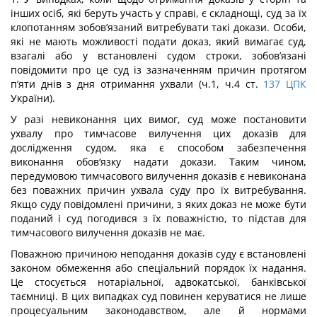
інших осіб, які беруть участь у справі, є складнощі, суд за їх
клопотанням зобов’язаний витребувати такі докази. Особи,
які не мають можливості подати доказ, який вимагає суд,
взагалі або у встановлені судом строки, зобов’язані
повідомити про це суд із зазначенням причин протягом
п’яти днів з дня отримання ухвали (ч.1, ч.4 ст.
137
ЦПК
України).
У разі невиконання цих вимог, суд може постановити
ухвалу про тимчасове вилучення цих доказів для
дослідження судом, яка є способом забезпечення
виконання обов‘язку надати докази. Таким чином,
передумовою тимчасового вилучення доказів є невиконана
без поважних причин ухвала суду про їх витребування.
Якщо суду повідомлені причини, з яких доказ не може бути
поданий і суд погодився з їх поважністю, то підстав для
тимчасового вилучення доказів не має.
Поважною причиною неподання доказів суду є встановлені
законом обмеження або спеціальний порядок їх надання.
Це стосується нотаріальної, адвокатської, банківської
таємниці. В цих випадках суд повинен керуватися не лише
процесуальним законодавством, але й нормами