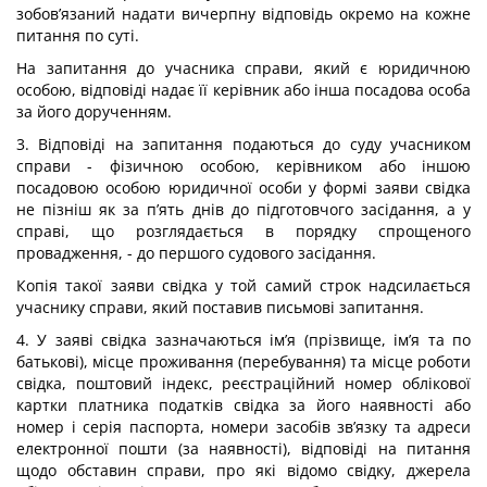
зобов’язаний надати вичерпну відповідь окремо на кожне
питання по суті.
На запитання до учасника справи, який є юридичною
особою, відповіді надає її керівник або інша посадова особа
за його дорученням.
3. Відповіді на запитання подаються до суду учасником
справи - фізичною особою, керівником або іншою
посадовою особою юридичної особи у формі заяви свідка
не пізніш як за п’ять днів до підготовчого засідання, а у
справі, що розглядається в порядку спрощеного
провадження, - до першого судового засідання.
Копія такої заяви свідка у той самий строк надсилається
учаснику справи, який поставив письмові запитання.
4. У заяві свідка зазначаються ім’я (прізвище, ім’я та по
батькові), місце проживання (перебування) та місце роботи
свідка, поштовий індекс, реєстраційний номер облікової
картки платника податків свідка за його наявності або
номер і серія паспорта, номери засобів зв’язку та адреси
електронної пошти (за наявності), відповіді на питання
щодо обставин справи, про які відомо свідку, джерела