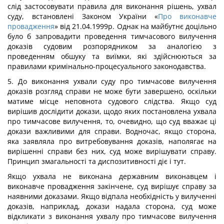
слід застосовувати правила для виконання рішень, ухвал
суду, встановлені Законом України «
Про виконавче
провадження
» від 21.04.1999р. Однак на майбутнє доцільно
було б запровадити проведення тимчасового вилучення
доказів судовим розпорядником за аналогією з
проведенням обшуку та виїмки, які здійснюються за
правилами кримінально-процесуального законодавства.
5. До виконання ухвали суду про тимчасове вилучення
доказів розгляд справи не може бути завершено, оскільки
матиме місце неповнота судового слідства. Якщо суд
вирішив дослідити докази, щодо яких постановлена ухвала
про тимчасове вилучення, то, очевидно, що суд вважає ці
докази важливими для справи. Водночас, якщо сторона,
яка заявляла про витребовування доказів, наполягає на
вирішенні справи без них, суд може вирішувати справу.
Принцип змагальності та диспозитивності діє і тут.
Якщо ухвала не виконана державним виконавцем і
виконавче провадження закінчене, суд вирішує справу за
наявними доказами. Якщо відпала необхідність у вилученні
доказів, наприклад, докази надала сторона, суд може
відкликати з виконання ухвалу про тимчасове вилучення