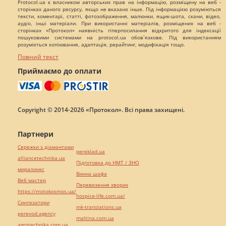
Protocol.ua є власником авторських прав на інформацію, розміщену на веб -
сторінках даного ресурсу, якщо не вказано інше. Під інформацією розуміються
тексти, коментарі, статті, фотозображення, малюнки, ящик-шота, скани, відео,
аудіо, інші матеріали. При використанні матеріалів, розміщених на веб -
сторінках «Протокол» наявність гіперпосилання відкритого для індексації
пошуковими системами на protocol.ua обов`язкове. Під використанням
розуміється копіювання, адаптація, рерайтинг, модифікація тощо.
Повний текст
Приймаємо до оплати
Copyright © 2014-2026 «Протокол». Всі права захищені.
Партнери
Сережки з діамантами
pereklad.ua
alliancetechnika.ua
Підготовка до НМТ / ЗНО
миралинкс
Винна шафа
Веб мастер
Перевезення хворих
https://motokosmos.ua/
hospice-life.com.ua/
Синтезатори
mk-translations.ua
perevod.agency
maltina.com.ua
agrotechnika.com.ua