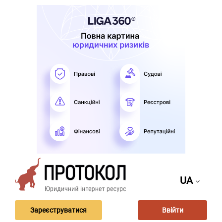
UA
Зареєструватися
Ввійти