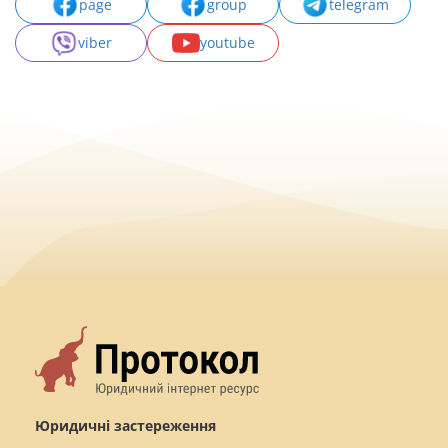
page
group
telegram
viber
youtube
Юридичні застереження