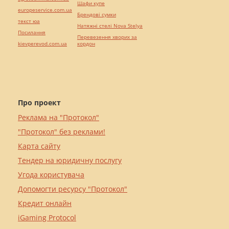
Шафи купе
europeservice.com.ua
Брендові сумки
текст юа
Натяжні стелі Nova Stelya
Посилання
Перевезення хворих за
kievperevod.com.ua
кордон
Про проект
Реклама на "Протокол"
"Протокол" без реклами!
Карта сайту
Тендер на юридичну послугу
Угода користувача
Допомогти ресурсу "Протокол"
Кредит онлайн
iGaming Protocol