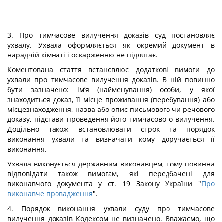
3. Про тимчасове вилучення доказів суд постановляє
ухвалу. Ухвала оформляється як окремий документ в
нарадчій кімнаті і оскарженню не підлягає.
Коментована стаття встановлює додаткові вимоги до
ухвали про тимчасове вилучення доказів. В ній повинно
бути зазначено: ім’я (найменування) особи, у якої
знаходиться доказ, її місце проживання (перебування) або
місцезнаходження, назва або опис письмового чи речового
доказу, підстави проведення його тимчасового вилучення.
Доцільно також встановлювати строк та порядок
виконання ухвали та визначати кому доручається її
виконання.
Ухвала виконується державним виконавцем, тому повинна
відповідати також вимогам, які передбачені для
виконавчого документа у ст. 19 Закону України "
Про
виконавче провадження
".
4. Порядок виконання ухвали суду про тимчасове
вилучення доказів Кодексом не визначено. Вважаємо, що