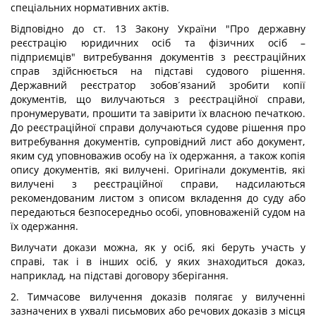
спеціальних нормативних актів.
Відповідно до ст. 13 Закону України "Про державну
реєстрацію юридичних осіб та фізичних осіб –
підприємців" витребування документів з реєстраційних
справ здійснюється на підставі судового рішення.
Державний реєстратор зобов´язаний зробити копії
документів, що вилучаються з реєстраційної справи,
пронумерувати, прошити та завірити їх власною печаткою.
До реєстраційної справи долучаються судове рішення про
витребування документів, супровідний лист або документ,
яким суд уповноважив особу на їх одержання, а також копія
опису документів, які вилучені. Оригінали документів, які
вилучені з реєстраційної справи, надсилаються
рекомендованим листом з описом вкладення до суду або
передаються безпосередньо особі, уповноваженій судом на
їх одержання.
Вилучати докази можна, як у осіб, які беруть участь у
справі, так і в інших осіб, у яких знаходиться доказ,
наприклад, на підставі договору зберігання.
2. Тимчасове вилучення доказів полягає у вилученні
зазначених в ухвалі письмових або речових доказів з місця