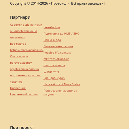
Copyright © 2014-2026 «Протокол». Всі права захищені.
Партнери
Сережки з діамантами
pereklad.ua
alliancetechnika.ua
Підготовка до НМТ / ЗНО
миралинкс
Винна шафа
Веб мастер
Перевезення хворих
https://motokosmos.ua/
hospice-life.com.ua/
Синтезатори
mk-translations.ua
perevod.agency
maltina.com.ua
agrotechnika.com.ua
Шафи купе
europeservice.com.ua
Брендові сумки
текст юа
Натяжні стелі Nova Stelya
Посилання
Перевезення хворих за
kievperevod.com.ua
кордон
Про проект