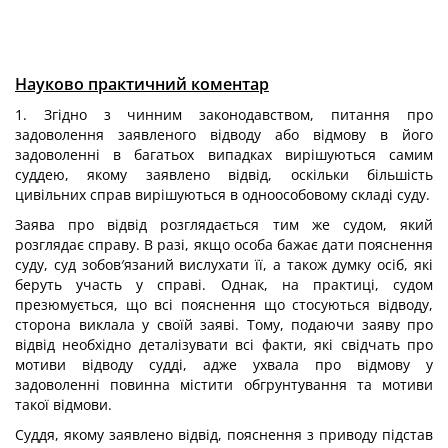
Науково практичний коментар
1. Згідно з чинним законодавством, питання про
задоволення заявленого відводу або відмову в його
задоволенні в багатьох випадках вирішуються самим
суддею, якому заявлено відвід, оскільки більшість
цивільних справ вирішуються в одноособовому складі суду.
Заява про відвід розглядається тим же судом, який
розглядає справу. В разі, якщо особа бажає дати пояснення
суду, суд зобов′язаний вислухати її, а також думку осіб, які
беруть участь у справі. Однак, на практиці, судом
презюмується, що всі пояснення що стосуються відводу,
сторона виклала у своїй заяві. Тому, подаючи заяву про
відвід необхідно деталізувати всі факти, які свідчать про
мотиви відводу судді, адже ухвала про відмову у
задоволенні повинна містити обгрунтування та мотиви
такої відмови.
Суддя, якому заявлено відвід, пояснення з приводу підстав