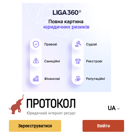
UA
Зареєструватися
Ввійти