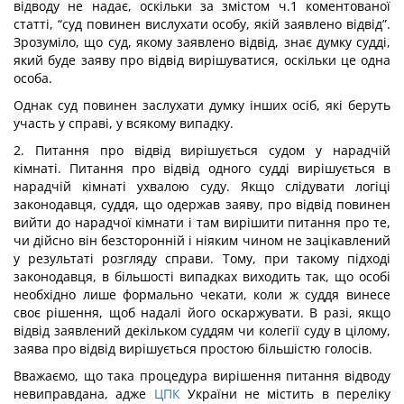
відводу не надає, оскільки за змістом ч.1 коментованої
статті, “суд повинен вислухати особу, якій заявлено відвід”.
Зрозуміло, що суд, якому заявлено відвід, знає думку судді,
який буде заяву про відвід вирішуватися, оскільки це одна
особа.
Однак суд повинен заслухати думку інших осіб, які беруть
участь у справі, у всякому випадку.
2. Питання про відвід вирішується судом у нарадчій
кімнаті. Питання про відвід одного судді вирішується в
нарадчій кімнаті ухвалою суду. Якщо слідувати логіці
законодавця, суддя, що одержав заяву, про відвід повинен
вийти до нарадчої кімнати і там вирішити питання про те,
чи дійсно він безсторонній і ніяким чином не зацікавлений
у результаті розгляду справи. Тому, при такому підході
законодавця, в більшості випадках виходить так, що особі
необхідно лише формально чекати, коли ж суддя винесе
своє рішення, щоб надалі його оскаржувати. В разі, якщо
відвід заявлений декільком суддям чи колегії суду в цілому,
заява про відвід вирішується простою більшістю голосів.
Вважаємо, що така процедура вирішення питання відводу
невиправдана, адже
ЦПК
України не містить в переліку