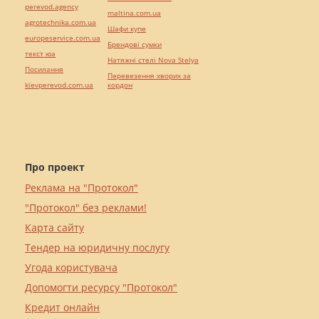
perevod.agency
maltina.com.ua
agrotechnika.com.ua
Шафи купе
europeservice.com.ua
Брендові сумки
текст юа
Натяжні стелі Nova Stelya
Посилання
Перевезення хворих за
kievperevod.com.ua
кордон
Про проект
Реклама на "Протокол"
"Протокол" без реклами!
Карта сайту
Тендер на юридичну послугу
Угода користувача
Допомогти ресурсу "Протокол"
Кредит онлайн