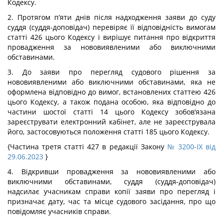
Кодексу.
2. Протягом п’яти днів після надходження заяви до суду
суддя (суддя-доповідач) перевіряє її відповідність вимогам
статті 426 цього Кодексу і вирішує питання про відкриття
провадження за нововиявленими або виключними
обставинами.
3. До заяви про перегляд судового рішення за
нововиявленими або виключними обставинами, яка не
оформлена відповідно до вимог, встановлених статтею 426
цього Кодексу, а також подана особою, яка відповідно до
частини шостої статті 14 цього Кодексу зобов’язана
зареєструвати електронний кабінет, але не зареєструвала
його, застосовуються положення статті 185 цього Кодексу.
{Частина третя статті 427 в редакції Закону
№ 3200-IX від
29.06.2023
}
4. Відкривши провадження за нововиявленими або
виключними обставинами, суддя (суддя-доповідач)
надсилає учасникам справи копії заяви про перегляд і
призначає дату, час та місце судового засідання, про що
повідомляє учасників справи.