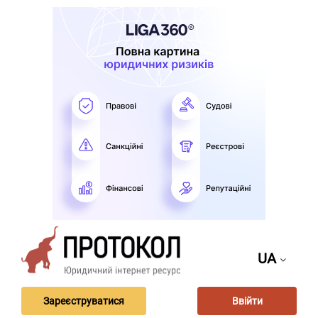
UA
Зареєструватися
Ввійти