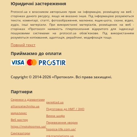
Юридичні застереження
Protocol.ua є власником авторських прав на інформацію, розміщену на веб -
сторінках даного ресурсу, якщо не вказано інше. Під інформацією розуміються
тексти, коментарі, статті, фотозображення, малюнки, ящик-шота, скани, відео,
аудіо, інші матеріали. При використанні матеріалів, розміщених на веб -
сторінках «Протокол» наявність гіперпосилання відкритого для індексації
пошуковими системами на protocol.ua обов`язкове. Під використанням
розуміється копіювання, адаптація, рерайтинг, модифікація тощо.
Повний текст
Приймаємо до оплати
Copyright © 2014-2026 «Протокол». Всі права захищені.
Партнери
Сережки з діамантами
pereklad.ua
alliancetechnika.ua
Підготовка до НМТ / ЗНО
миралинкс
Винна шафа
Веб мастер
Перевезення хворих
https://motokosmos.ua/
hospice-life.com.ua/
Синтезатори
mk-translations.ua