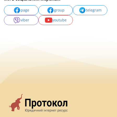
page
group
telegram
viber
youtube