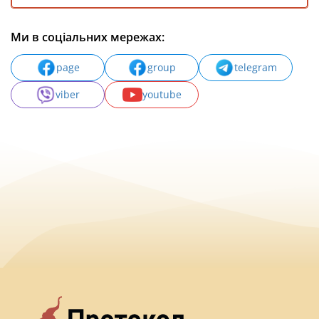
Ми в соціальних мережах:
page
group
telegram
viber
youtube