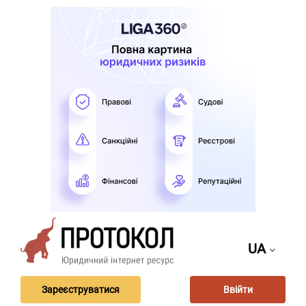
UA
Зареєструватися
Ввійти