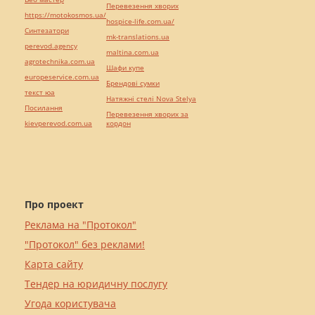
Перевезення хворих
https://motokosmos.ua/
hospice-life.com.ua/
Синтезатори
mk-translations.ua
perevod.agency
maltina.com.ua
agrotechnika.com.ua
Шафи купе
europeservice.com.ua
Брендові сумки
текст юа
Натяжні стелі Nova Stelya
Посилання
Перевезення хворих за
kievperevod.com.ua
кордон
Про проект
Реклама на "Протокол"
"Протокол" без реклами!
Карта сайту
Тендер на юридичну послугу
Угода користувача