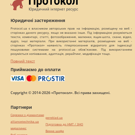
Юридичні застереження
Protocol.ua є власником авторських прав на інформацію, розміщену на веб -
сторінках даного ресурсу, якщо не вказано інше. Під інформацією розуміються
тексти, коментарі, статті, фотозображення, малюнки, ящик-шота, скани, відео,
аудіо, інші матеріали. При використанні матеріалів, розміщених на веб -
сторінках «Протокол» наявність гіперпосилання відкритого для індексації
пошуковими системами на protocol.ua обов`язкове. Під використанням
розуміється копіювання, адаптація, рерайтинг, модифікація тощо.
Повний текст
Приймаємо до оплати
Copyright © 2014-2026 «Протокол». Всі права захищені.
Партнери
Сережки з діамантами
pereklad.ua
alliancetechnika.ua
Підготовка до НМТ / ЗНО
миралинкс
Винна шафа
Веб мастер