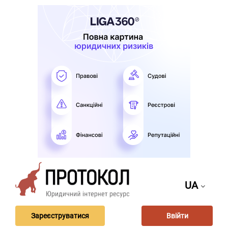
UA
Зареєструватися
Ввійти