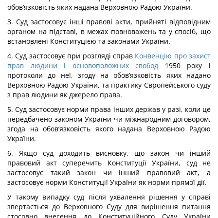
обов’язковість яких надана Верховною Радою України.
3. Суд застосовує інші правові акти, прийняті відповідним
органом на підставі, в межах повноважень та у спосіб, що
встановлені Конституцією та законами України.
4. Суд застосовує при розгляді справ
Конвенцію про захист
прав людини і основоположних свобод
1950 року і
протоколи до неї, згоду на обов’язковість яких надано
Верховною Радою України, та практику Європейського суду
з прав людини як джерело права.
5. Суд застосовує норми права інших держав у разі, коли це
передбачено законом України чи міжнародним договором,
згода на обов’язковість якого надана Верховною Радою
України.
6. Якщо суд доходить висновку, що закон чи інший
правовий акт суперечить Конституції України, суд не
застосовує такий закон чи інший правовий акт, а
застосовує норми Конституції України як норми прямої дії.
У такому випадку суд після ухвалення рішення у справі
звертається до Верховного Суду для вирішення питання
стосовно внесення до Конституційного Суду України