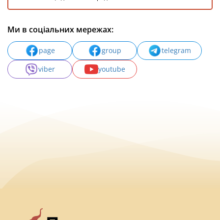
Ми в соціальних мережах:
page
group
telegram
viber
youtube