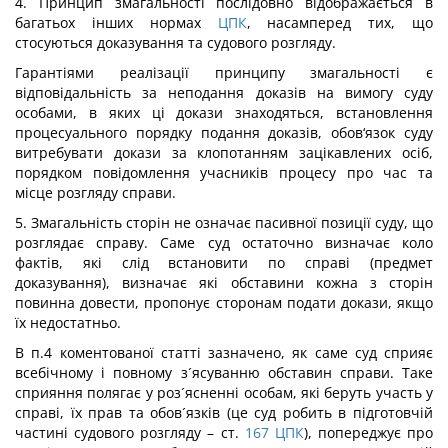
4. Принцип змагальності послідовно відображається в
багатьох інших нормах
ЦПК
, насамперед тих, що
стосуються доказування та судового розгляду.
Гарантіями реалізації принципу змагальності є
відповідальність за неподання доказів на вимогу суду
особами, в яких ці докази знаходяться, встановлення
процесуального порядку подання доказів, обов‘язок суду
витребувати докази за клопотанням зацікавлених осіб,
порядком повідомлення учасників процесу про час та
місце розгляду справи.
5. Змагальність сторін не означає пасивної позиції суду, що
розглядає справу. Саме суд остаточно визначає коло
фактів, які слід встановити по справі (предмет
доказування), визначає які обставини кожна з сторін
повинна довести, пропонує сторонам подати докази, якщо
їх недостатньо.
В п.4 коментованої статті зазначено, як саме суд сприяє
всебічному і повному з´ясуванню обставин справи. Таке
сприяння полягає у роз´ясненні особам, які беруть участь у
справі, їх прав та обов´язків (це суд робить в підготовчій
частині судового розгляду – ст.
167
ЦПК
), попереджує про