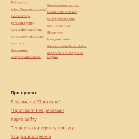
Веб мастер
Перевезення хворих
https://motokosmos.ua/
hospice-life.com.ua/
Синтезатори
mk-translations.ua
perevod.agency
maltina.com.ua
agrotechnika.com.ua
Шафи купе
europeservice.com.ua
Брендові сумки
текст юа
Натяжні стелі Nova Stelya
Посилання
Перевезення хворих за
kievperevod.com.ua
кордон
Про проект
Реклама на "Протокол"
"Протокол" без реклами!
Карта сайту
Тендер на юридичну послугу
Угода користувача