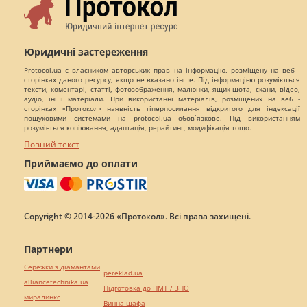
Юридичні застереження
Protocol.ua є власником авторських прав на інформацію, розміщену на веб -
сторінках даного ресурсу, якщо не вказано інше. Під інформацією розуміються
тексти, коментарі, статті, фотозображення, малюнки, ящик-шота, скани, відео,
аудіо, інші матеріали. При використанні матеріалів, розміщених на веб -
сторінках «Протокол» наявність гіперпосилання відкритого для індексації
пошуковими системами на protocol.ua обов`язкове. Під використанням
розуміється копіювання, адаптація, рерайтинг, модифікація тощо.
Повний текст
Приймаємо до оплати
Copyright © 2014-2026 «Протокол». Всі права захищені.
Партнери
Сережки з діамантами
pereklad.ua
alliancetechnika.ua
Підготовка до НМТ / ЗНО
миралинкс
Винна шафа