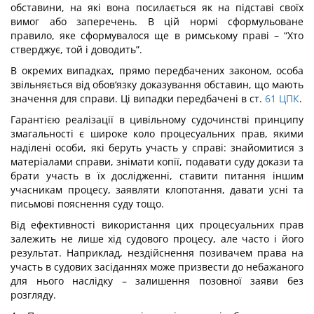
обставини, на які вона посилається як на підставі своїх
вимог або заперечень. В цій нормі сформульоване
правило, яке сформувалося ще в римському праві – “Хто
стверджує, той і доводить”.
В окремих випадках, прямо передбачених законом, особа
звільняється від обов‘язку доказування обставин, що мають
значення для справи. Ці випадки передбачені в ст.
61
ЦПК
.
Гарантією реалізації в цивільному судочинстві принципу
змагальності є широке коло процесуальних прав, якими
наділені особи, які беруть участь у справі: знайомитися з
матеріалами справи, знімати копії, подавати суду докази та
брати участь в їх дослідженні, ставити питання іншим
учасникам процесу, заявляти клопотання, давати усні та
письмові пояснення суду тощо.
Від ефективності використання цих процесуальних прав
залежить не лише хід судового процесу, але часто і його
результат. Наприклад, нездійснення позивачем права на
участь в судових засіданнях може призвести до небажаного
для нього наслідку – залишення позовної заяви без
розгляду.