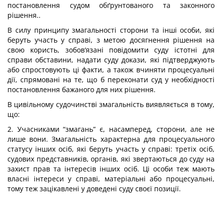
постановлення судом обґрунтованого та законного
рішення..
В силу принципу змагальності сторони та інші особи, які
беруть участь у справі, з метою досягнення рішення на
свою користь, зобов‘язані повідомити суду істотні для
справи обставини, надати суду докази, які підтверджують
або спростовують ці факти, а також вчиняти процесуальні
дії, спрямовані на те, що б переконати суд у необхідності
постановлення бажаного для них рішення.
В цивільному судочинстві змагальність виявляється в тому,
що:
2. Учасниками “змагань” є, насамперед, сторони, але не
лише вони. Змагальність характерна для процесуального
статусу інших осіб, які беруть участь у справі: третіх осіб,
судових представників, органів, які звертаються до суду на
захист прав та інтересів інших осіб. Ці особи теж мають
власні інтереси у справі, матеріальні або процесуальні,
тому теж зацікавлені у доведені суду своєї позиції.