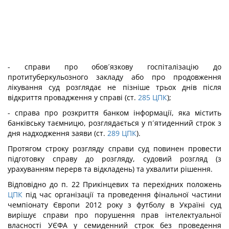
- справи про обов´язкову госпіталізацію до
протитуберкульозного закладу або про продовження
лікування суд розглядає не пізніше трьох днів після
відкриття провадження у справі (ст.
285
ЦПК
);
- справа про розкриття банком інформації, яка містить
банківську таємницю, розглядається у п´ятиденний строк з
дня надходження заяви (ст.
289
ЦПК
).
Протягом строку розгляду справи суд повинен провести
підготовку справу до розгляду, судовий розгляд (з
урахуванням перерв та відкладень) та ухвалити рішення.
Відповідно до п. 22 Прикінцевих та перехідних положень
ЦПК
під час організації та проведення фінальної частини
чемпіонату Європи 2012 року з футболу в Україні суд
вирішує справи про порушення прав інтелектуальної
власності УЄФА у семиденний строк без проведення