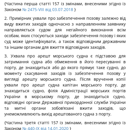
{Частина перша статті 157 із змінами, внесеними згідно із
Законом
№ 2475-VIII від 03.07.2018
}
2. Примірник ухвали про забезпечення позову залежно від
виду вжитих заходів одночасно з направленням заявнику
направляється судом для негайного виконання всім
особам, яких стосуються заходи забезпечення позову і яких
суд може ідентифікувати, а також відповідним державним
та іншим органам для вжиття відповідних заходів.
3. Ухвала про арешт морського судна є підставою для
затримання судна або обмеження в його пересуванні в
порту, де знаходиться або до якого прямує таке судно, до
моменту скасування заходів із забезпечення позову у
вигляді арешту морського судна. Після вручення копії
ухвали про арешт судна капітан морського порту, де
знаходиться судно, філія Адміністрації морських портів
України в морському порту, де знаходиться судно,
відповідні органи Державної прикордонної служби України
та митні органи зобов’язані вжити заходів, що
унеможливлюють вихід арештованого судна з порту.
{Частина третя статті 157 із змінами, внесеними згідно із
Законом
№ 440-IX від 14.01.2020
}