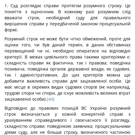
1. Суд розглядає справи протягом розумного строку. Це
поняття э оціночним. В кожному разі розумним слід
вважати строк, необхідний суду для правильного
вирішення справи у передбаченій законом процесуальній
формі.
Розумний строк не може бути чітко обмежений, проте для
оцінки того, чи був даний термін, в даних обставинах
перевищений чи ні, необхідно опиратися на відповідні
критерії. В межах цивільного права такими критеріями є:
складність справи як фактична, так і правова; поведінка
позивача, поведінка органів державної влади, як судових,
так і адміністративних. До цих критеріїв можна ще
добавити важливість справи для зацікавленої особи. Це
має місце в окремих видах судових спорів (як наприклад,
трудові спори чи спори, де існує можливість великих втрат
зацікавленої особи).
[44]
Відповідно до правових позицій ВС України розумний
строк визначається у кожній конкретній справі з
урахуванням справедливого і своєчасного її розгляду,
складністю справи; поведінкою заявника; процесуальними
діями суду, але не більше строку, визначеного частиною