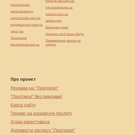
hospice-life.com.ua/
Синтезатори
mk-translations.ua
perevod.agency
maltina.com.ua
agrotechnika.com.ua
Шафи купе
europeservice.com.ua
Брендові сумки
текст юа
Натяжні стелі Nova Stelya
Посилання
Перевезення хворих за
kievperevod.com.ua
кордон
Про проект
Реклама на "Протокол"
"Протокол" без реклами!
Карта сайту
Тендер на юридичну послугу
Угода користувача
Допомогти ресурсу "Протокол"