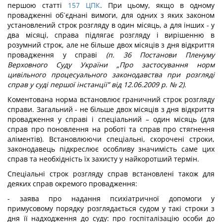
першою статті
157
ЦПК
. При цьому, якщо в одному
провадженні об´єднані вимоги, для одних з яких законом
установлений строк розгляду в один місяць, а для інших - у
два місяці, справа підлягає розгляду і вирішенню в
розумний строк, але не більше двох місяців з дня відкриття
провадження у справі
(п. 36 Постанови Пленуму
Верховного Суду України „Про застосування норм
цивільного процесуального законодавства при розгляді
справ у суді першої інстанції” від 12.06.2009 р. № 2).
Коментована норма встановлює граничний строк розгляду
справи. Загальний - не більше двох місяців з дня відкриття
провадження у справі і спеціальний – один місяць (для
справ про поновлення на роботі та справ про стягнення
аліментів). Встановлюючи спеціальні, скорочені строки,
законодавець підкреслює особливу значимість саме цих
справ та необхідність їх захисту у найкоротший термін.
Спеціальні строк розгляду справ встановлені також для
деяких справ окремого провадження:
- заява про надання психіатричної допомоги у
примусовому порядку розглядається судом у такі строки з
дня її надходження до суду: про госпіталізацію особи до