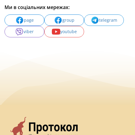
Ми в соціальних мережах:
page
group
telegram
viber
youtube