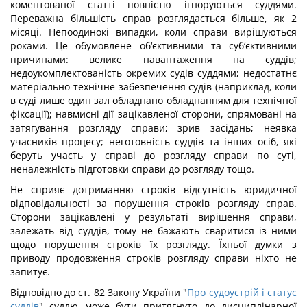
коментованої статті повністю ігноруються суддями.
Переважна більшість справ розглядається більше, як 2
місяці. Непоодинокі випадки, коли справи вирішуються
роками. Це обумовлене об‘єктивними та суб‘єктивними
причинами: велике навантаження на суддів;
недоукомплектованість окремих судів суддями; недостатнє
матеріально-технічне забезпечення судів (наприклад, коли
в суді лише один зал обладнано обладнанням для технічної
фіксації); навмисні дії зацікавленої сторони, спрямовані на
затягування розгляду справи; зрив засідань; неявка
учасників процесу; неготовність суддів та інших осіб, які
беруть участь у справі до розгляду справи по суті,
неналежність підготовки справи до розгляду тощо.
Не сприяє дотриманню строків відсутність юридичної
відповідальності за порушення строків розгляду справ.
Сторони зацікавлені у результаті вирішення справи,
залежать від суддів, тому не бажають сваритися із ними
щодо порушення строків їх розгляду. Їхньої думки з
приводу продовження строків розгляду справи ніхто не
запитує.
Відповідно до ст. 82 Закону України "
Про судоустрій і статус
суддів
" суддю може бути притягнуто до дисциплінарної