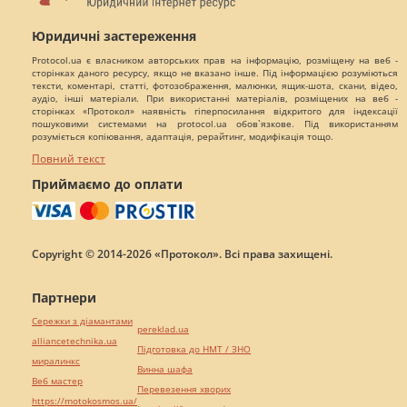
Юридичні застереження
Protocol.ua є власником авторських прав на інформацію, розміщену на веб -
сторінках даного ресурсу, якщо не вказано інше. Під інформацією розуміються
тексти, коментарі, статті, фотозображення, малюнки, ящик-шота, скани, відео,
аудіо, інші матеріали. При використанні матеріалів, розміщених на веб -
сторінках «Протокол» наявність гіперпосилання відкритого для індексації
пошуковими системами на protocol.ua обов`язкове. Під використанням
розуміється копіювання, адаптація, рерайтинг, модифікація тощо.
Повний текст
Приймаємо до оплати
Copyright © 2014-2026 «Протокол». Всі права захищені.
Партнери
Сережки з діамантами
pereklad.ua
alliancetechnika.ua
Підготовка до НМТ / ЗНО
миралинкс
Винна шафа
Веб мастер
Перевезення хворих
https://motokosmos.ua/