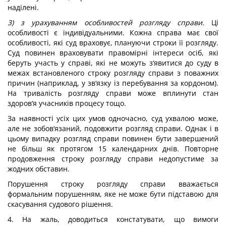
наділені.
3) з урахуванням особливостей розгляду справи.
Ці
особливості є індивідуальними. Кожна справа має свої
особливості, які суд враховує, плануючи строки її розгляду.
Суд повинен враховувати правомірні інтереси осіб, які
беруть участь у справі, які не можуть з‘явитися до суду в
межах встановленого строку розгляду справи з поважних
причин (наприклад, у зв‘язку із перебування за кордоном).
На тривалість розгляду справи може вплинути стан
здоров‘я учасників процесу тощо.
За наявності усіх цих умов одночасно, суд ухвалою може,
але не зобов‘язаний, подовжити розгляд справи. Однак і в
цьому випадку розгляд справи повинен бути завершений
не більш як протягом 15 календарних днів. Повторне
продовження строку розгляду справи недопустиме за
жодних обставин.
Порушення строку розгляду справи вважається
формальним порушенням, яке не може бути підставою для
скасування судового рішення.
4. На жаль, доводиться констатувати, що вимоги