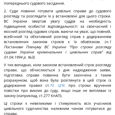
попереднього судового засідання.
2. Суди повинні готувати цивільні справи до судового
розгляду та розглядати їх у встановлені для цього строки.
ВС України звертав увагу суддів на необхідність
підвищення особистої відповідальності за своєчасний і
якісний розгляд судових справ, маючи на увазі, що повний,
всебічний та об’єктивний розгляд справ з додержанням
встановлених законом строків є їх обов’язком. (
п.1
Постанови Пленуму ВС України “Про строки розгляду
судами України кримінальних і цивільних справ” від
01.04.1994 р. №3).
У тих випадках, коли законом встановлений строк розгляду
справи, що обчислюється з дня надходження заяви,
підготовка справи повинна бути закінчена з таким
розрахунком, щоб вона була розглянута в цей строк із
додержання правил ст.
70
ЦПК
про строки вручення
повістки про виклик до суду, якщо інше не випливає із
закону (наприклад, ст.277 КпАП).
Ці строки є невеликими і стимулюють всіх учасників
цивільного судочинства належним чином готуватися до
справи.