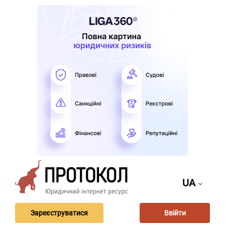
UA
Зареєструватися
Ввійти