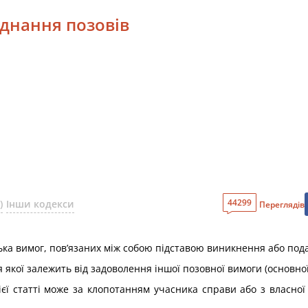
’єднання позовів
44299
)
Інши кодекси
Переглядів
ілька вимог, пов’язаних між собою підставою виникнення або под
якої залежить від задоволення іншої позовної вимоги (основної
єї статті може за клопотанням учасника справи або з власної 