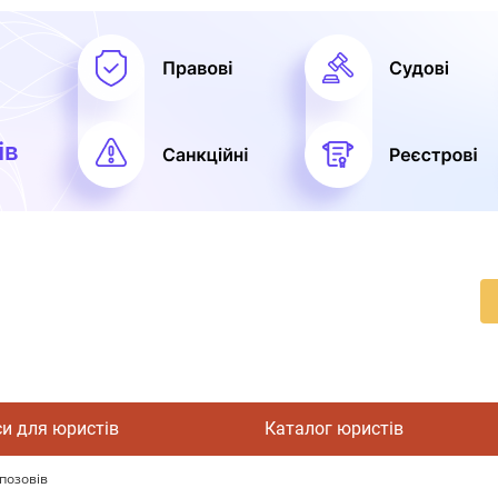
си для юристів
Каталог юристів
 позовів