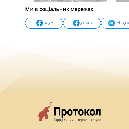
Ми в соціальних мережах:
page
group
telegr