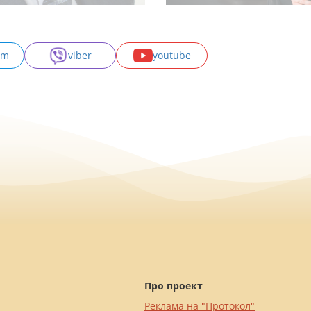
am
viber
youtube
Про проект
Реклама на "Протокол"