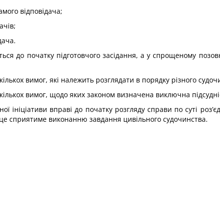
амого відповідача;
ачів;
дача.
ться до початку підготовчого засідання, а у спрощеному позов
кількох вимог, які належить розглядати в порядку різного судо
 кількох вимог, щодо яких законом визначена виключна підсудні
ої ініціативи вправі до початку розгляду справи по суті роз’
 це сприятиме виконанню завдання цивільного судочинства.