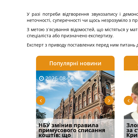
У разі потреби відтворення звукозапису і демонс
неточності, суперечності чи щось незрозуміло з пр
З метою з´ясування відомостей, що містяться у мат
спеціаліста або призначено експертизу.
Експерт з приводу поставлених перед ним питань 
Популярні новини
2026-08-06
2026-08-03
2026-
20
і
НБУ змінив правила
Водії можуть отримати
Якщо с
Зло
способом
примусового списання
компенсацію за
відшк
за 
вих
коштів: що
незаконні дії
наявні
Кри