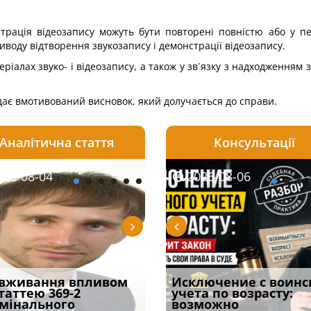
трація відеозапису можуть бути повторені повністю або у певн
иводу відтворення звукозапису і демонстрації відеозапису.
еріалах звуко- і відеозапису, а також у зв´язку з надходженням
дає вмотивований висновок, який долучається до справи.
Аналітична стаття
Консультації
08-06
26-08-04
2026-08-05
2026-08-06
2026-08-04
2026-08-06
2026-07-30
уд встановив для
вживання впливом
Особливості захисту у
Документи, на яких не
Переоформлення
Исключение с воинс
Восьмий ААС фак
одування шкоди
статтею 369-2
кримінальному
проставляється
відстрочки за іншою
учета по возрасту:
підтвердив, що 
с
мінального
провадженні: я
апостиль: пер
підставою: нов
возможно
може скас