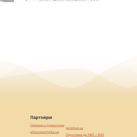
Партнери
Сережки з діамантами
pereklad.ua
alliancetechnika.ua
Підготовка до НМТ / ЗНО