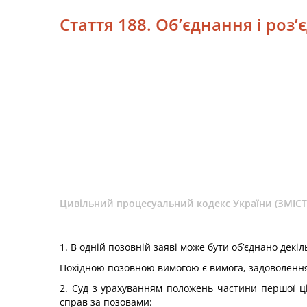
Стаття 188. Об’єднання і роз
Цивільний процесуальний кодекс України (ЗМІСТ
1. В одній позовній заяві може бути об’єднано дек
Похідною позовною вимогою є вимога, задоволення 
2. Суд з урахуванням положень частини першої ці
справ за позовами: