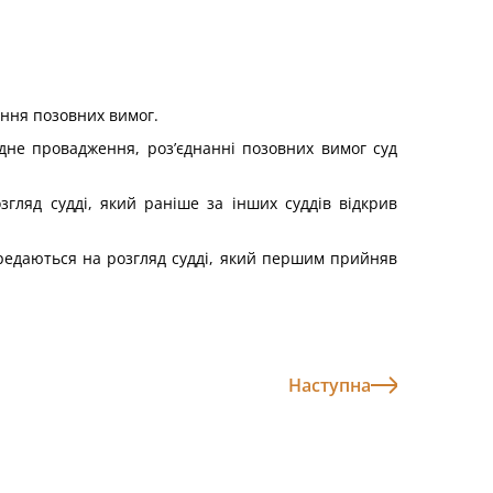
ання позовних вимог.
одне провадження, роз’єднанні позовних вимог суд
гляд судді, який раніше за інших суддів відкрив
ередаються на розгляд судді, який першим прийняв
Наступна