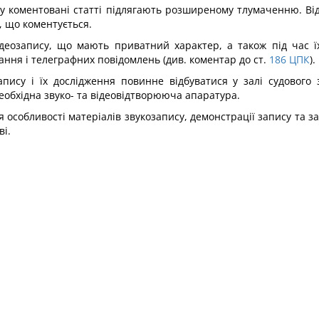
я у коментовані статті підлягають розширеному тлумаченню. В
, що коментується.
відеозапису, що мають приватний характер, а також під час 
ання і телеграфних повідомлень (див. коментар до ст.
186
ЦПК
).
запису і їх дослідження повинне відбуватися у залі судового
еобхідна звуко- та відеовідтворююча апаратура.
я особливості матеріалів звукозапису, демонстрації запису та за
ві.