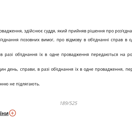
ровадження, здійснює суддя, який прийняв рішення про роз’єдн
’єднання позовних вимог, про відмову в об’єднанні справ в 
в разі об’єднання їх в одне провадження передаються на роз
дин день, справи, в разі об’єднання їх в одне провадження, п
анню не підлягають.
189/525
їни