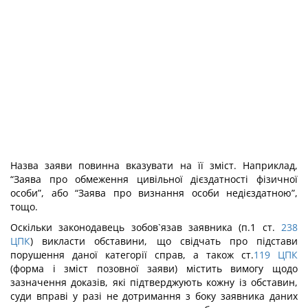
Назва заяви повинна вказувати на її зміст. Наприклад,
“Заява про обмеження цивільної дієздатності фізичної
особи”, або “Заява про визнання особи недієздатною”,
тощо.
Оскільки законодавець зобов`язав заявника (п.1 ст.
238
ЦПК
) викласти обставини, що свідчать про підстави
порушення даної категорії справ, а також ст.
119
ЦПК
(форма і зміст позовної заяви) містить вимогу щодо
зазначення доказів, які підтверджують кожну із обставин,
суди вправі у разі не дотримання з боку заявника даних