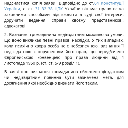
надсилатися копія заяви. Відповідно до ст.
64
Конституції
України
, ст.ст.
31
32
38
ЦПК
України він має право всіма
законними способами відстоювати в суді свої інтереси,
доручати ведення справи своєму представникові,
адвокатові.
2. Визнання громадянина недієздатним можливо за умови,
що воно викликає певні правові наслідки. У тих випадках,
коли психічно хвора особа не є небезпечною, визнання її
недієздатною є порушенням його прав, що передбачено
Європейською конвенцією про права людини від 4
листопада 1950 р. (ст. ст. 5-9 розділ 1).
В заяві про визнання громадянина обмежено дієздатним
чи недієздатним повинна бути зазначена мета, для
досягнення якої необхідно визнати його таким.