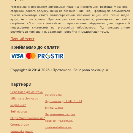
Protocol.ua є власником авторських прав на інформацію, розміщену на веб -
сторінках даного ресурсу, якщо не вказано інше. Під інформацією розуміються
тексти, коментарі, статті, фотозображення, малюнки, ящик-шота, скани, відео,
аудіо, інші матеріали. При використанні матеріалів, розміщених на веб -
сторінках «Протокол» наявність гіперпосилання відкритого для індексації
пошуковими системами на protocol.ua обов`язкове. Під використанням
розуміється копіювання, адаптація, рерайтинг, модифікація тощо.
Повний текст
Приймаємо до оплати
Copyright © 2014-2026 «Протокол». Всі права захищені.
Партнери
Сережки з діамантами
pereklad.ua
alliancetechnika.ua
Підготовка до НМТ / ЗНО
миралинкс
Винна шафа
Веб мастер
Перевезення хворих
https://motokosmos.ua/
hospice-life.com.ua/
Синтезатори
mk-translations.ua
perevod.agency