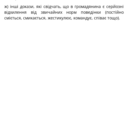
ж) інші докази, які свідчать, що в громадянина є серйозні
відхилення від звичайних норм поведінки (постійно
сміється, смикається, жестикулює, командує, співає тощо).