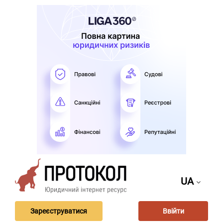
UA
Зареєструватися
Ввійти