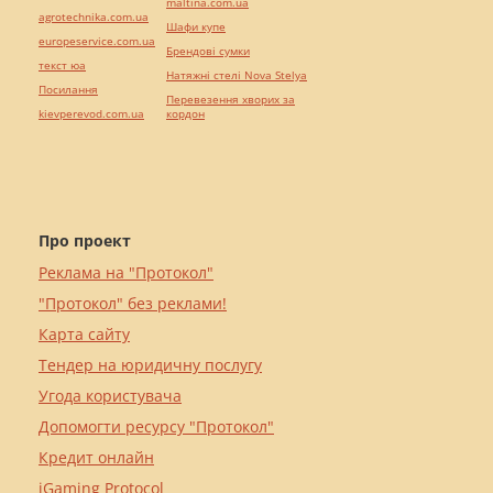
maltina.com.ua
agrotechnika.com.ua
Шафи купе
europeservice.com.ua
Брендові сумки
текст юа
Натяжні стелі Nova Stelya
Посилання
Перевезення хворих за
kievperevod.com.ua
кордон
Про проект
Реклама на "Протокол"
"Протокол" без реклами!
Карта сайту
Тендер на юридичну послугу
Угода користувача
Допомогти ресурсу "Протокол"
Кредит онлайн
iGaming Protocol