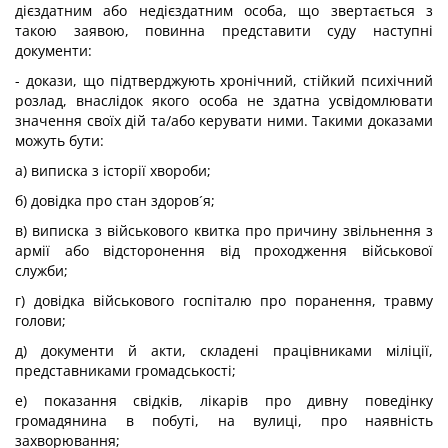
дієздатним або недієздатним особа, що звертається з
такою заявою, повинна представити суду наступні
документи:
- докази, що підтверджують хронічний, стійкий психічний
розлад, внаслідок якого особа не здатна усвідомлювати
значення своїх дій та/або керувати ними. Такими доказами
можуть бути:
а) виписка з історії хвороби;
б) довідка про стан здоров´я;
в) виписка з військового квитка про причину звільнення з
армії або відсторонення від проходження військової
служби;
г) довідка військового госпіталю про поранення, травму
голови;
д) документи й акти, складені працівниками міліції,
представниками громадськості;
е) показання свідків, лікарів про дивну поведінку
громадянина в побуті, на вулиці, про наявність
захворювання;