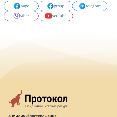
page
group
telegram
viber
youtube
Юридичні застереження