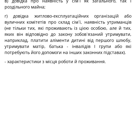
в) довідка про наявність у сім`ї як загального, так і
роздільного майна;
г) довідка житлово-експлуатаційних організацій або
вуличних комітетів про склад сім`ї, наявність утриманців
(не тільки тих, які проживають із цією особою, але й тих,
яких він відповідно до закону зобов`язаний утримувати,
наприклад, платити аліменти дитині від першого шлюбу,
утримувати матір, батька - інвалідів I групи або які
потребують його допомоги на інших законних підставах).
- характеристики з місця роботи й проживання.