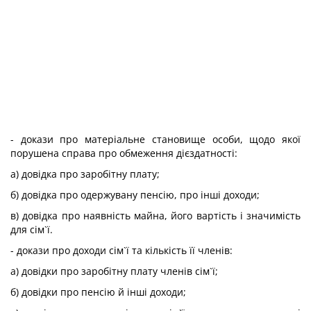
- докази про матеріальне становище особи, щодо якої
порушена справа про обмеження дієздатності:
а) довідка про заробітну плату;
б) довідка про одержувану пенсію, про інші доходи;
в) довідка про наявність майна, його вартість і значимість
для сім`ї.
- докази про доходи сім`ї та кількість її членів:
а) довідки про заробітну плату членів сім`ї;
б) довідки про пенсію й інші доходи;