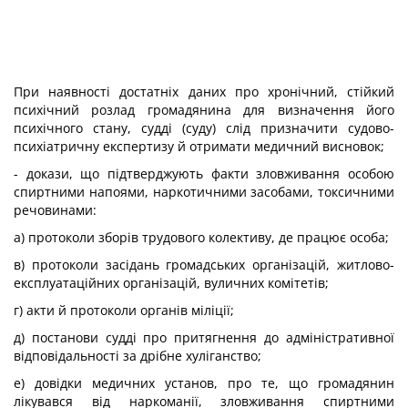
При наявності достатніх даних про хронічний, стійкий
психічний розлад громадянина для визначення його
психічного стану, судді (суду) слід призначити судово-
психіатричну експертизу й отримати медичний висновок;
- докази, що підтверджують факти зловживання особою
спиртними напоями, наркотичними засобами, токсичними
речовинами:
а) протоколи зборів трудового колективу, де працює особа;
в) протоколи засідань громадських організацій, житлово-
експлуатаційних організацій, вуличних комітетів;
г) акти й протоколи органів міліції;
д) постанови судді про притягнення до адміністративної
відповідальності за дрібне хуліганство;
е) довідки медичних установ, про те, що громадянин
лікувався від наркоманії, зловживання спиртними