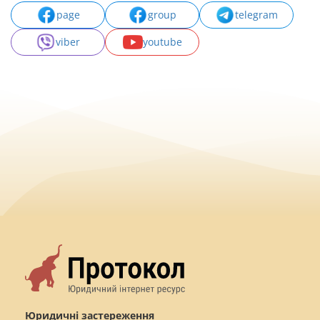
page
group
telegram
viber
youtube
Юридичні застереження