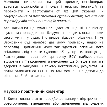
Можливо спираючись на цей приклад пенсіонерам
вдасться розжалобити і суди і нижчих інстанцій та
переконати їх застосувати ст. 82 ЦПК України -
"
відстрочення та розстрочення судових витрат, зменшення
їх розміру або звільнення від їх оплати".
Але наскільки це гуманно? Здається, що ні. Пенсіонер
шукаючи справедливості бездумно проводить останні роки
свого життя у судах і отримує відмовні рішення. І тут
Верховний Суд начебто дає йому примарну надію на
перегляд. Принаймні йому так здається оскільки його
звільняють від сплати судового збору. Проте, навіщо це.
Розглянувши через рік ця заяву ВСУ найімовірніше
відмовить у її задоволені, а пенсіонер ще більше втратить
здоров’я в очікуванні і такому негативному результаті. А
потім залишається ЕСПЛ, но там можна і не дожити до
рішення або його виконання.
Науково практичний коментар
1. Коментована стаття передбачає випадки відстрочення,
розстрочення, зменшення або звільнення від судових