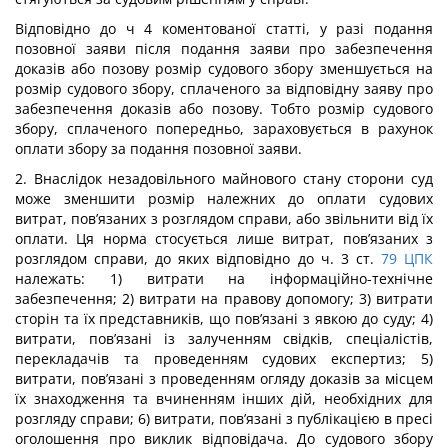
Відповідно до ч 4 коментованої статті, у разі подання
позовної заяви після подання заяви про забезпечення
доказів або позову розмір судового збору зменшується на
розмір судового збору, сплаченого за відповідну заяву про
забезпечення доказів або позову. Тобто розмір судового
збору, сплаченого попередньо, зараховується в рахунок
оплати збору за подання позовної заяви.
2. Внаслідок незадовільного майнового стану сторони суд
може зменшити розмір належних до оплати судових
витрат, пов’язаних з розглядом справи, або звільнити від їх
оплати. Ця норма стосується лише витрат, пов’язаних з
розглядом справи, до яких відповідно до ч. 3 ст.
79
ЦПК
належать: 1) витрати на інформаційно-технічне
забезпечення; 2) витрати на правову допомогу; 3) витрати
сторін та їх представників, що пов’язані з явкою до суду; 4)
витрати, пов’язані із залученням свідків, спеціалістів,
перекладачів та проведенням судових експертиз; 5)
витрати, пов’язані з проведенням огляду доказів за місцем
їх знаходження та вчиненням інших дій, необхідних для
розгляду справи; 6) витрати, пов’язані з публікацією в пресі
оголошення про виклик відповідача. До судового збору