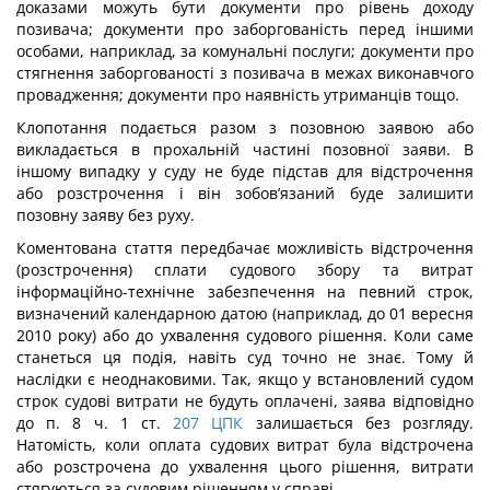
доказами можуть бути документи про рівень доходу
позивача; документи про заборгованість перед іншими
особами, наприклад, за комунальні послуги; документи про
стягнення заборгованості з позивача в межах виконавчого
провадження; документи про наявність утриманців тощо.
Клопотання подається разом з позовною заявою або
викладається в прохальній частині позовної заяви. В
іншому випадку у суду не буде підстав для відстрочення
або розстрочення і він зобов’язаний буде залишити
позовну заяву без руху.
Коментована стаття передбачає можливість відстрочення
(розстрочення) сплати судового збору та витрат
інформаційно-технічне забезпечення на певний строк,
визначений календарною датою (наприклад, до 01 вересня
2010 року) або до ухвалення судового рішення. Коли саме
станеться ця подія, навіть суд точно не знає. Тому й
наслідки є неоднаковими. Так, якщо у встановлений судом
строк судові витрати не будуть оплачені, заява відповідно
до п. 8 ч. 1 ст.
207
ЦПК
залишається без розгляду.
Натомість, коли оплата судових витрат була відстрочена
або розстрочена до ухвалення цього рішення, витрати
стягуються за судовим рішенням у справі.