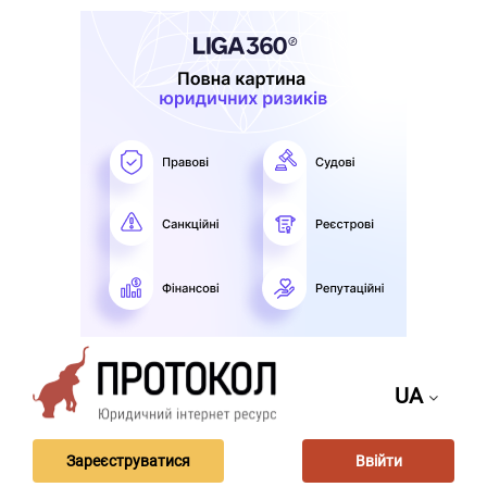
UA
Зареєструватися
Ввійти