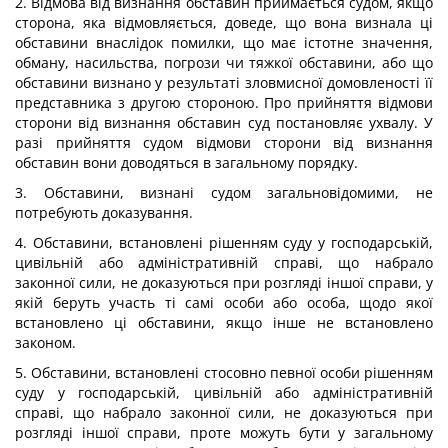
2. Відмова від визнання обставин приймається судом, якщо
сторона, яка відмовляється, доведе, що вона визнала ці
обставини внаслідок помилки, що має істотне значення,
обману, насильства, погрози чи тяжкої обставини, або що
обставини визнано у результаті зловмисної домовленості її
представника з другою стороною. Про прийняття відмови
сторони від визнання обставин суд постановляє ухвалу. У
разі прийняття судом відмови сторони від визнання
обставин вони доводяться в загальному порядку.
3. Обставини, визнані судом загальновідомими, не
потребують доказування.
4. Обставини, встановлені рішенням суду у господарській,
цивільній або адміністративній справі, що набрало
законної сили, не доказуються при розгляді іншої справи, у
якій беруть участь ті самі особи або особа, щодо якої
встановлено ці обставини, якщо інше не встановлено
законом.
5. Обставини, встановлені стосовно певної особи рішенням
суду у господарській, цивільній або адміністративній
справі, що набрало законної сили, не доказуються при
розгляді іншої справи, проте можуть бути у загальному