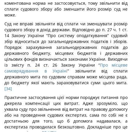
коментована норма не застосовується, тому звільнити від
сплати судового збору або зменшити його розмір суд не
може.
Суд не вправі звільняти від сплати чи зменшувати розмір
судового збору в дохід держави. Відповідно до п. 27 ч. 1 ст.
14 Закону України “Про систему оподаткування” судовий
збір відноситься до загальнодержавних податків і зборів.
Порядок зарахування загальнодержавних податків до
державного бюджету, місцевих бюджетів і державних
цільових фондів визначається законами України. Виходячи
із змісту п. 24 ст. 26 Закону України “
Про місцеве
самоврядування в Україні
” звільнити від сплати
державного мита по судовим справам може місцева рада,
до бюджету якої мають зараховуватися суми цього мита.
[34]
Практичне застосування цієї норми породжує питання про
джерела компенсації цих витрат. Адже зрозуміло, що
ухвала суду про звільнення від витрат на правову допомогу
або на проведення судових експертиз, сама по собі не є
достатньою для того, що б допомога надавалася, а
експертиза проводилася безкоштовно. Докладніше про це