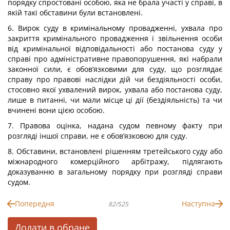
порядку спростовані особою, яка не брала участі у справі, в
якій такі обставини були встановлені.
6. Вирок суду в кримінальному провадженні, ухвала про
закриття кримінального провадження і звільнення особи
від кримінальної відповідальності або постанова суду у
справі про адміністративне правопорушення, які набрали
законної сили, є обов’язковими для суду, що розглядає
справу про правові наслідки дій чи бездіяльності особи,
стосовно якої ухвалений вирок, ухвала або постанова суду,
лише в питанні, чи мали місце ці дії (бездіяльність) та чи
вчинені вони цією особою.
7. Правова оцінка, надана судом певному факту при
розгляді іншої справи, не є обов’язковою для суду.
8. Обставини, встановлені рішенням третейського суду або
міжнародного комерційного арбітражу, підлягають
доказуванню в загальному порядку при розгляді справи
судом.
Попередня
Наступна
82/525
Додати в обране