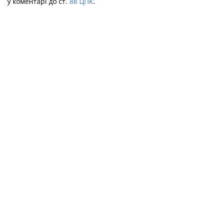
у коментарі до ст.
88
ЦПК
.