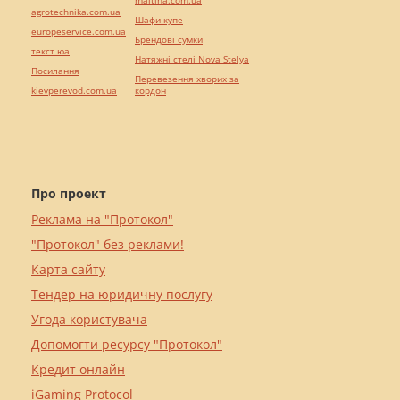
maltina.com.ua
agrotechnika.com.ua
Шафи купе
europeservice.com.ua
Брендові сумки
текст юа
Натяжні стелі Nova Stelya
Посилання
Перевезення хворих за
kievperevod.com.ua
кордон
Про проект
Реклама на "Протокол"
"Протокол" без реклами!
Карта сайту
Тендер на юридичну послугу
Угода користувача
Допомогти ресурсу "Протокол"
Кредит онлайн
iGaming Protocol