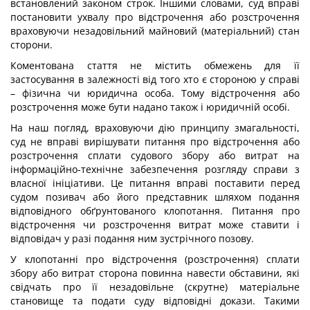
встановлений законом строк. Іншими словами, суд вправі
постановити ухвалу про відстрочення або розстрочення
враховуючи незадовільний майновий (матеріальний) стан
сторони.
Коментована стаття не містить обмежень для її
застосування в залежності від того хто є стороною у справі
– фізична чи юридична особа. Тому відстрочення або
розстрочення може бути надано також і юридичній особі.
На наш погляд, враховуючи дію принципу змагальності,
суд не вправі вирішувати питання про відстрочення або
розстрочення сплати судового збору або витрат на
інформаційно-технічне забезпечення розгляду справи з
власної ініціативи. Це питання вправі поставити перед
судом позивач або його представник шляхом подання
відповідного обґрунтованого клопотання. Питання про
відстрочення чи розстрочення витрат може ставити і
відповідач у разі подання ним зустрічного позову.
У клопотанні про відстрочення (розстрочення) сплати
збору або витрат сторона повинна навести обставини, які
свідчать про її незадовільне (скрутне) матеріальне
становище та подати суду відповідні докази. Такими