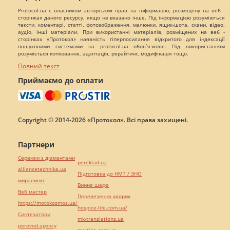
Protocol.ua є власником авторських прав на інформацію, розміщену на веб -
сторінках даного ресурсу, якщо не вказано інше. Під інформацією розуміються
тексти, коментарі, статті, фотозображення, малюнки, ящик-шота, скани, відео,
аудіо, інші матеріали. При використанні матеріалів, розміщених на веб -
сторінках «Протокол» наявність гіперпосилання відкритого для індексації
пошуковими системами на protocol.ua обов`язкове. Під використанням
розуміється копіювання, адаптація, рерайтинг, модифікація тощо.
Повний текст
Приймаємо до оплати
Copyright © 2014-2026 «Протокол». Всі права захищені.
Партнери
Сережки з діамантами
pereklad.ua
alliancetechnika.ua
Підготовка до НМТ / ЗНО
миралинкс
Винна шафа
Веб мастер
Перевезення хворих
https://motokosmos.ua/
hospice-life.com.ua/
Синтезатори
mk-translations.ua
perevod.agency