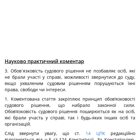
Науково практичний коментар
3. Обов´язковість судового рішення не позбавляє осіб, які
не брали участі у справі, можливості звернутися до суду,
якщо ухваленим судовим рішенням порушуються їхні
права, свободи чи інтереси.
1. Коментована стаття закріплює принцип обов‘язковості
судового рішення, що набрало законної сили.
Обов‘язковість судового рішення поширюється як на осіб,
які брали участь у справі, так і будь-яких інших осіб та
організацій.
Слід звернути увагу, що ст.
14
ЦПК
редакційно
відрізняється від ч.5 ст.124 Конституції. За Конституцією,