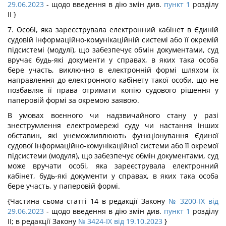
29.06.2023
- щодо введення в дію змін див.
пункт 1
розділу
ІІ }
7. Особі, яка зареєструвала електронний кабінет в Єдиній
судовій інформаційно-комунікаційній системі або її окремій
підсистемі (модулі), що забезпечує обмін документами, суд
вручає будь-які документи у справах, в яких така особа
бере участь, виключно в електронній формі шляхом їх
направлення до електронного кабінету такої особи, що не
позбавляє її права отримати копію судового рішення у
паперовій формі за окремою заявою.
В умовах воєнного чи надзвичайного стану у разі
знеструмлення електромережі суду чи настання інших
обставин, які унеможливлюють функціонування Єдиної
судової інформаційно-комунікаційної системи або її окремої
підсистеми (модуля), що забезпечує обмін документами, суд
може вручати особі, яка зареєструвала електронний
кабінет, будь-які документи у справах, в яких така особа
бере участь, у паперовій формі.
{Частина сьома статті 14 в редакції Закону
№ 3200-IX від
29.06.2023
- щодо введення в дію змін див.
пункт 1
розділу
ІІ; в редакції Закону
№ 3424-IX від 19.10.2023
}