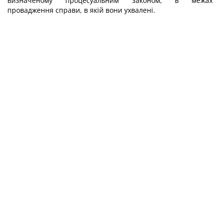
визначеному процесуальним законом, в межах
провадження справи, в якій вони ухвалені.