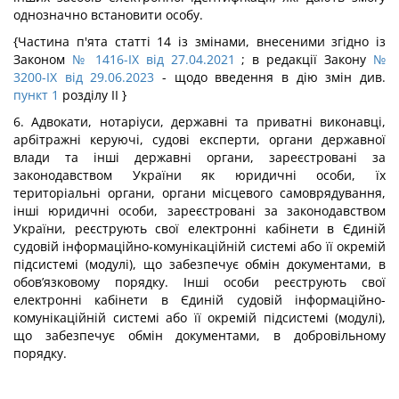
однозначно встановити особу.
{Частина п'ята статті 14 із змінами, внесеними згідно із
Законом
№ 1416-IX від 27.04.2021
; в редакції Закону
№
3200-IX від 29.06.2023
- щодо введення в дію змін див.
пункт 1
розділу ІІ }
6. Адвокати, нотаріуси, державні та приватні виконавці,
арбітражні керуючі, судові експерти, органи державної
влади та інші державні органи, зареєстровані за
законодавством України як юридичні особи, їх
територіальні органи, органи місцевого самоврядування,
інші юридичні особи, зареєстровані за законодавством
України, реєструють свої електронні кабінети в Єдиній
судовій інформаційно-комунікаційній системі або її окремій
підсистемі (модулі), що забезпечує обмін документами, в
обов’язковому порядку. Інші особи реєструють свої
електронні кабінети в Єдиній судовій інформаційно-
комунікаційній системі або її окремій підсистемі (модулі),
що забезпечує обмін документами, в добровільному
порядку.