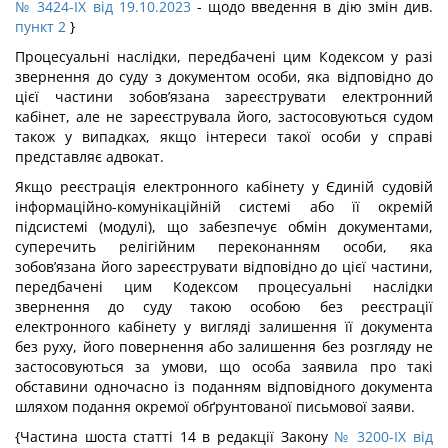
№ 3424-IX від 19.10.2023
- щодо введення в дію змін див.
пункт 2
}
Процесуальні наслідки, передбачені цим Кодексом у разі
звернення до суду з документом особи, яка відповідно до
цієї частини зобов’язана зареєструвати електронний
кабінет, але не зареєструвала його, застосовуються судом
також у випадках, якщо інтереси такої особи у справі
представляє адвокат.
Якщо реєстрація електронного кабінету у Єдиній судовій
інформаційно-комунікаційній системі або її окремій
підсистемі (модулі), що забезпечує обмін документами,
суперечить релігійним переконанням особи, яка
зобов’язана його зареєструвати відповідно до цієї частини,
передбачені цим Кодексом процесуальні наслідки
звернення до суду такою особою без реєстрації
електронного кабінету у вигляді залишення її документа
без руху, його повернення або залишення без розгляду не
застосовуються за умови, що особа заявила про такі
обставини одночасно із поданням відповідного документа
шляхом подання окремої обґрунтованої письмової заяви.
{Частина шоста статті 14 в редакції Закону
№ 3200-IX від