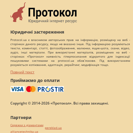
Юридичні застереження
Protocol.ua є власником авторських прав на інформацію, розміщену на веб -
сторінках даного ресурсу, якщо не вказано інше. Під інформацією розуміються
тексти, коментарі, статті, фотозображення, малюнки, ящик-шота, скани, відео,
аудіо, інші матеріали. При використанні матеріалів, розміщених на веб -
сторінках «Протокол» наявність гіперпосилання відкритого для індексації
пошуковими системами на protocol.ua обов`язкове. Під використанням
розуміється копіювання, адаптація, рерайтинг, модифікація тощо.
Повний текст
Приймаємо до оплати
Copyright © 2014-2026 «Протокол». Всі права захищені.
Партнери
Сережки з діамантами
pereklad.ua
alliancetechnika.ua