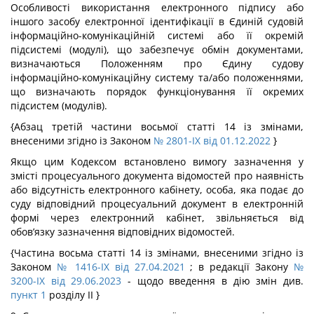
Особливості використання електронного підпису або
іншого засобу електронної ідентифікації в Єдиній судовій
інформаційно-комунікаційній системі або її окремій
підсистемі (модулі), що забезпечує обмін документами,
визначаються Положенням про Єдину судову
інформаційно-комунікаційну систему та/або положеннями,
що визначають порядок функціонування її окремих
підсистем (модулів).
{Абзац третій частини восьмої статті 14 із змінами,
внесеними згідно із Законом
№ 2801-IX від 01.12.2022
}
Якщо цим Кодексом встановлено вимогу зазначення у
змісті процесуального документа відомостей про наявність
або відсутність електронного кабінету, особа, яка подає до
суду відповідний процесуальний документ в електронній
формі через електронний кабінет, звільняється від
обов’язку зазначення відповідних відомостей.
{Частина восьма статті 14 із змінами, внесеними згідно із
Законом
№ 1416-IX від 27.04.2021
; в редакції Закону
№
3200-IX від 29.06.2023
- щодо введення в дію змін див.
пункт 1
розділу ІІ }