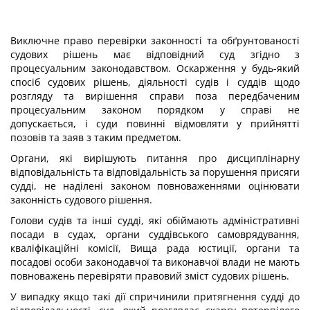
Виключне право перевірки законності та обґрунтованості
судових рішень має відповідний суд згідно з
процесуальним законодавством. Оскарження у будь-який
спосіб судових рішень, діяльності судів і суддів щодо
розгляду та вирішення справи поза передбаченим
процесуальним законом порядком у справі не
допускається, і суди повинні відмовляти у прийнятті
позовів та заяв з таким предметом.
Органи, які вирішують питання про дисциплінарну
відповідальність та відповідальність за порушення присяги
судді, не наділені законом повноваженнями оцінювати
законність судового рішення.
Голови судів та інші судді, які обіймають адміністративні
посади в судах, органи суддівського самоврядування,
кваліфікаційні комісії, Вища рада юстиції, органи та
посадові особи законодавчої та виконавчої влади не мають
повноважень перевіряти правовий зміст судових рішень.
У випадку якщо такі дії спричинили притягнення судді до