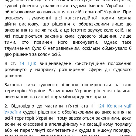
судові рішення ухвалюються судами іменем України і є
обов´язковими до виконання на всій території України. При
вузькому тлумаченні цієї конституційної норми можна
дійти висновку, що рішення є обов‘язковими лише до
виконання (а не як такі), а це істотно звужує коло осіб, на
які поширюється законна сила судового рішення, лише
тими, хто повинен його виконувати. Однак таке
тлумачення було б неправильним, оскільки обмежувало б
дію рішення за колом осіб.
В ст.
14
ЦПК
вищенаведене конституційне положення
розвинуто у напрямку розширення сфери дії судового
рішення.
Законна сила судового рішення поширюється на всю
територію України. За межами України рішення підлягає
виконанню на основі норм міжнародного права.
2. Відповідно до частини п´ятої статті
124
Конституції
України
судові рішення є обов´язковими до виконання на
всій території України і тому вважаються законними, доки
вони не скасовані в апеляційному чи касаційному порядку
або не переглянуті компетентним судом в іншому порядку,