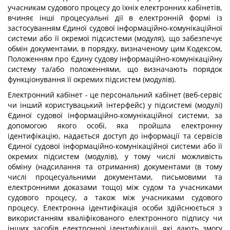
учасникам судового процесу до їхніх електронних кабінетів,
вчиняє інші процесуальні дії в електронній формі із
застосуванням Єдиної судової інформаційно-комунікаційної
системи або її окремої підсистеми (модуля), що забезпечує
обмін документами, в порядку, визначеному цим Кодексом,
Положенням про Єдину судову інформаційно-комунікаційну
систему та/або положеннями, що визначають порядок
функціонування її окремих підсистем (модулів).
Електронний кабінет - це персональний кабінет (веб-сервіс
чи інший користувацький інтерфейс) у підсистемі (модулі)
Єдиної судової інформаційно-комунікаційної системи, за
допомогою якого особі, яка пройшла електронну
ідентифікацію, надається доступ до інформації та сервісів
Єдиної судової інформаційно-комунікаційної системи або її
окремих підсистем (модулів), у тому числі можливість
обміну (надсилання та отримання) документами (в тому
числі процесуальними документами, письмовими та
електронними доказами тощо) між судом та учасниками
судового процесу, а також між учасниками судового
процесу. Електронна ідентифікація особи здійснюється з
використанням кваліфікованого електронного підпису чи
інших засобів електронної ідентифікації, які дають змогу