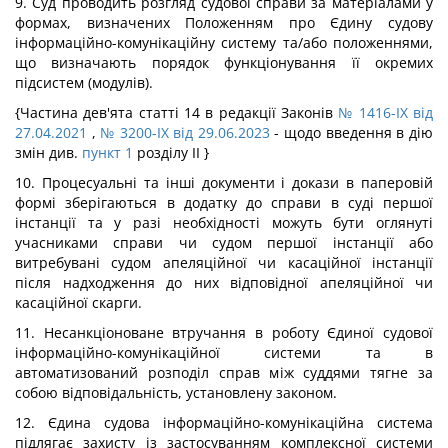
9. Суд проводить розгляд судової справи за матеріалами у
формах, визначених Положенням про Єдину судову
інформаційно-комунікаційну систему та/або положеннями,
що визначають порядок функціонування її окремих
підсистем (модулів).
{Частина дев'ята статті 14 в редакції Законів
№ 1416-IX від
27.04.2021
,
№ 3200-IX від 29.06.2023
- щодо введення в дію
змін див.
пункт 1
розділу ІІ }
10. Процесуальні та інші документи і докази в паперовій
формі зберігаються в додатку до справи в суді першої
інстанції та у разі необхідності можуть бути оглянуті
учасниками справи чи судом першої інстанції або
витребувані судом апеляційної чи касаційної інстанції
після надходження до них відповідної апеляційної чи
касаційної скарги.
11. Несанкціоноване втручання в роботу Єдиної судової
інформаційно-комунікаційної системи та в
автоматизований розподіл справ між суддями тягне за
собою відповідальність, установлену законом.
12. Єдина судова інформаційно-комунікаційна система
підлягає захисту із застосуванням комплексної системи