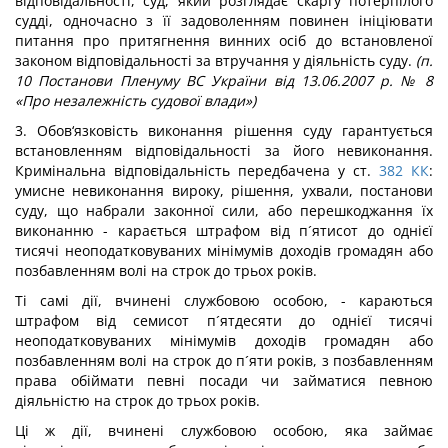
відповідальності, суд, який розглядає скаргу потерпілого
судді, одночасно з її задоволенням повинен ініціювати
питання про притягнення винних осіб до встановленої
законом відповідальності за втручання у діяльність суду.
(п.
10 Постанови Пленуму ВС України від 13.06.2007 р. № 8
«Про незалежність судової влади»)
3. Обов‘язковість виконання рішення суду гарантується
встановленням відповідальності за його невиконання.
Кримінальна відповідальність передбачена у ст.
382
КК
:
умисне невиконання вироку, рішення, ухвали, постанови
суду, що набрали законної сили, або перешкоджання їх
виконанню - карається штрафом від п´ятисот до однієї
тисячі неоподатковуваних мінімумів доходів громадян або
позбавленням волі на строк до трьох років.
Ті самі дії, вчинені службовою особою, - караються
штрафом від семисот п´ятдесяти до однієї тисячі
неоподатковуваних мінімумів доходів громадян або
позбавленням волі на строк до п´яти років, з позбавленням
права обіймати певні посади чи займатися певною
діяльністю на строк до трьох років.
Ці ж дії, вчинені службовою особою, яка займає