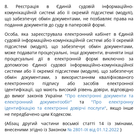
8. Реєстрація в Єдиній судовій інформаційно-
комунікаційній системі або її окремій підсистемі (модулі),
що забезпечує обмін документами, не позбавляє права на
подання документів до суду в паперовій формі.
Особа, яка зареєструвала електронний кабінет в Єдиній
судовій інформаційно-комунікаційній системі або її окремій
підсистемі (модулі), що забезпечує обмін документами,
може подавати процесуальні, інші документи, вчиняти інші
процесуальні дії в електронній формі виключно за
допомогою Єдиної судової інформаційно-комунікаційної
системи або її окремої підсистеми (модуля), що забезпечує
обмін документами, з використанням кваліфікованого
електронного підпису або засобів електронної
ідентифікації, що мають високий рівень довіри, відповідно
до вимог законів України
"Про електронні документи та
електронний документообіг"
та
"Про електронну
ідентифікацію та електронні довірчі послуги"
, якщо інше
не передбачено цим Кодексом.
{Абзац другий частини восьмої статті 14 із змінами,
внесеними згідно із Законом
№ 2801-IX від 01.12.2022
}