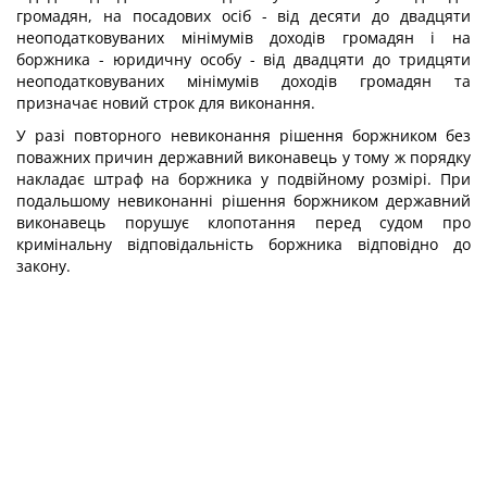
громадян, на посадових осіб - від десяти до двадцяти
неоподатковуваних мінімумів доходів громадян і на
боржника - юридичну особу - від двадцяти до тридцяти
неоподатковуваних мінімумів доходів громадян та
призначає новий строк для виконання.
У разі повторного невиконання рішення боржником без
поважних причин державний виконавець у тому ж порядку
накладає штраф на боржника у подвійному розмірі. При
подальшому невиконанні рішення боржником державний
виконавець порушує клопотання перед судом про
кримінальну відповідальність боржника відповідно до
закону.