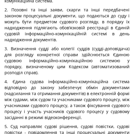
комунікаційна система.
2. Позовні та інші заяви, скарги та інші передбачені
законом процесуальні документи, що подаються до суду і
можуть бути предметом судового розгляду, в порядку їх
надходження підлягають обов’язковій реєстрації в Єдиній
судовій інформаційно-комунікаційній системі в день
надходження документів.
3. Визначення судді або колегії суддів (судді-доповідача)
для розгляду конкретної справи здійснюється Єдиною
судовою інформаційно-комунікаційною системою у
порядку, визначеному цим Кодексом (автоматизований
розподіл справ).
4. Єдина судова інформаційно-комунікаційна система
відповідно до закону забезпечує обмін документами
(надсилання та отримання документів) в електронній формі
між судами, між судом та учасниками судового процесу, між
учасниками судового процесу, а також фіксування судового
процесу і участь учасників судового процесу у судовому
засіданні в режимі відеоконференції.
5. Суд направляє судові рішення, судові повістки, судові
повістки - повідомлення та інші процесуальні документи