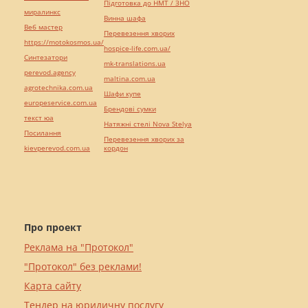
Підготовка до НМТ / ЗНО
миралинкс
Винна шафа
Веб мастер
Перевезення хворих
https://motokosmos.ua/
hospice-life.com.ua/
Синтезатори
mk-translations.ua
perevod.agency
maltina.com.ua
agrotechnika.com.ua
Шафи купе
europeservice.com.ua
Брендові сумки
текст юа
Натяжні стелі Nova Stelya
Посилання
Перевезення хворих за
kievperevod.com.ua
кордон
Про проект
Реклама на "Протокол"
"Протокол" без реклами!
Карта сайту
Тендер на юридичну послугу