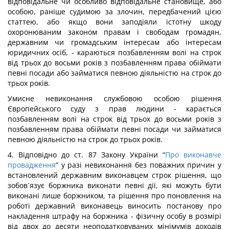
відповідальне чи особливо відповідальне становище, або
особою, раніше судимою за злочин, передбачений цією
статтею, або якщо вони заподіяли істотну шкоду
охоронюваним законом правам і свободам громадян,
державним чи громадським інтересам або інтересам
юридичних осіб, - караються позбавленням волі на строк
від трьох до восьми років з позбавленням права обіймати
певні посади або займатися певною діяльністю на строк до
трьох років.
Умисне невиконання службовою особою рішення
Європейського суду з прав людини - карається
позбавленням волі на строк від трьох до восьми років з
позбавленням права обіймати певні посади чи займатися
певною діяльністю на строк до трьох років.
4. Відповідно до ст. 87 Закону України “
Про виконавче
провадження
” у разі невиконання без поважних причин у
встановлений державним виконавцем строк рішення, що
зобов´язує боржника виконати певні дії, які можуть бути
виконані лише боржником, та рішення про поновлення на
роботі державний виконавець виносить постанову про
накладення штрафу на боржника - фізичну особу в розмірі
від двох до десяти неоподатковуваних мінімумів доходів