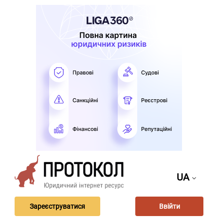
UA
Зареєструватися
Ввійти