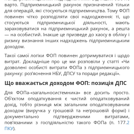
варто. Підприємницький рахунок призначений тільки
для операцій, які стосуються підприємництва. Тому ФОП
повинен чітко розподіляти свої надходження: ті, що
стосуються підприємницької діяльності, мають
зараховуватися на підприємницький рахунок, а решта
— на особистий. Інакше це призведе до хаосу в обліку і
ризику визнання інших надходжень підприємницьким
доходом.
Такої самої логіки ФОП повинен дотримуватися і щодо
витрат. Докладніше про це ми розповіли у статті «Чи
дозволені особисті витрати ФОПа з підприємницького
рахунку: роз’яснення НБУ, ДПСУ та поради редакції».
Що вважається доходом ФОП: позиція ДПС
Для ФОПа-«загальносистемника» все досить просто.
Об’єктом оподаткування є чистий оподатковуваний
дохід, тобто різниця між загальним оподатковуваним
доходом (виручка у грошовій та негрошовій формі) і
документально підтвердженими витратами,
пов’язаними з госпдіяльністю такого ФОПа (п. 177.
2
ПКУ
).