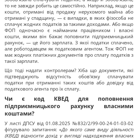
то не завжди робить це самостійно. Наприклад, якщо це
кошти, отримані від продажу нерухомого майна або
отримані у спадщину, — є випадки, в яких фізособа не
сплачує жодних податків за такими доходами. Або якщо
ФОП одночасно є найманим працівником і власні
кошти, якими він бажає поповнити підприємницький
рахунок, — це його зарплата. З якої податки сплачено,
але роботодавцем як податковим агентом. Тож ФОП не
має жодних платіжних документів про сплату податків з
такої зарплати.
Що тоді надати контролерам? Хіба що документи, які
підтверджують відсутність обов'язку сплачувати
податки при отриманні таких коштів або довідку від
податкового агента про їх сплату.
Чи є код КВЕД для поповнення
підприємницького рахунку власними
коштами?
У листі ДПСУ від 01.08.2025 №832/2/99-00-24-01-03-02
фігурувало запитання: «
До якого саме виду діяльності
(КВЕД) відносити дохід у вигляді надходження власних