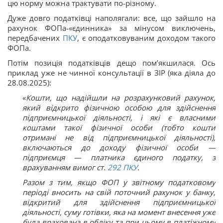
цю норму можна трактувати по-різному.
Дуже довго податківці наполягали: все, що зайшло на
рахунок ФОПа-«єдинника» за мінусом виключень,
передбачених
ПКУ
, є оподатковуваним доходом такого
ФОПа.
Потім позиція податківців дещо пом’якшилася. Ось
приклад уже не чинної консультації в ЗІР (яка діяла до
28.08.2025):
«
Кошти, що надійшли на розрахунковий рахунок,
який відкрито фізичною особою для здійснення
підприємницької діяльності, і які є власними
коштами такої фізичної особи (тобто кошти
отримані не від підприємницької діяльності),
включаються до доходу фізичної особи —
підприємця — платника єдиного податку, з
врахуванням вимог ст.
292
ПКУ
.
Разом з тим, якщо ФОП у звітному податковому
періоді вносить на свій поточний рахунок у банку,
відкритий для здійснення підприємницької
діяльності, суму готівки, яка на момент внесення уже
була врахована в обліку та при цьому в платіжному