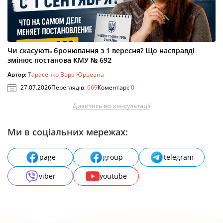
Чи скасують бронювання з 1 вересня? Що насправді
змінює постанова КМУ № 692
Автор:
Тарасенко Вера Юрьевна
27.07.2026
Переглядів:
669
Коментарі:
0
Дивитись всі консультації
Ми в соціальних мережах:
page
group
telegram
viber
youtube