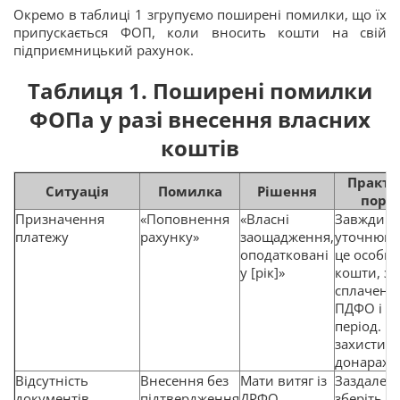
Окремо в таблиці 1 згрупуємо поширені помилки, що їх
припускається ФОП, коли вносить кошти на свій
підприємницький рахунок.
Таблиця 1. Поширені помилки
ФОПа у разі внесення власних
коштів
Практи
Ситуація
Помилка
Рішення
пора
Призначення
«Поповнення
«Власні
Завжди
платежу
рахунку»
заощадження,
уточнюйт
оподатковані
це особис
у [рік]»
кошти, з 
сплачено
ПДФО і ВЗ
період. Ц
захистить
донараху
Відсутність
Внесення без
Мати витяг із
Заздалегі
документів
підтвердження
ДРФО,
зберіть