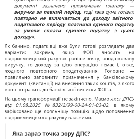
документі зазначено призначення платежу —
виручка за певний період,
тоді така сума готівки
повторно не включається до доходу звітного
податкового періоду платника єдиного податку
за умови сплати єдиного податку з цього
доходу
»
.
Як бачимо, податківці вже були готові розглядати два
варіанти: зокрема, якщо ФОП вносить на
підприємницький рахунок раніше зняту, оподатковану
виручку, то доходу за цією операцією немає і, отже,
жодного повторного оподаткування. Головне —
правильно заповнити призначення у банківському
документі (квитанції) на внесення таких коштів, з якого
воно потрапить до банківської виписки ФОПа.
На цьому трансформації не закінчено. Маємо
лист ДПСУ
від 01.08.2025 №832/2/99-00-24-01-03-02,
в якому
зафіксовано ще лояльнішу позицію щодо поповнення
підприємницького рахунку власними.
Яка зараз точка зору ДПС?