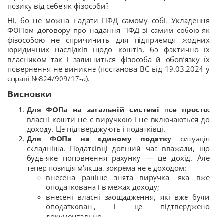
позику від себе як фізособи?
Ні, бо не можна надати ПФД самому собі
.
Укладення
ФОПом договору про надання ПФД зі самим собою як
фізособою не спричинить для підприємця жодних
юридичних наслідків щодо коштів, бо фактично їх
власником так і залишиться фізособа й обов’язку їх
повернення не виникне (постанова ВС від 19.03.2024 у
справі №824/909/17-а).
Висновки
Для ФОПа на загальній системі
в
се просто:
власні кошти не є виручкою і не включаються до
доходу. Це підтверджують і податківці.
Для ФОПа на єдиному податку
ситуація
складніша. Податківці довший час вважали, що
будь-яке поповнення рахунку — це дохід. Але
тепер позиція м’якша, зокрема не є доходом:
внесена раніше знята виручка, яка вже
оподаткована і в межах доходу;
внесені власні заощадження, які вже були
оподатковані, і це підтверджено
документально.