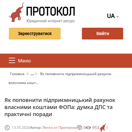
UA
Зареєструватися
Ввійти
Меню
...
Головна
Як поповнити підприємницький рахунок
власними кошт...
Як поповнити підприємницький рахунок
власними коштами ФОПа: думка ДПС та
практичні поради
0
953
13.05.2026
Автор:
Лента от Протокола
1