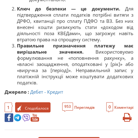
Ключ до безпеки — це документи.
Для
підтвердження сплати податків потрібні витяги з
ДРФО, квитанції про сплату ПДФО та ВЗ. Без них
внесені кошти ризикують стати «доходом від
діяльності поза КВЕДами», що загрожує навіть
втратою права на спрощену систему.
Правильне призначення платежу має
вирішальне значення.
Використовуємо
формулювання не «поповнення рахунку», а
«власні заощадження, оподатковані у [рік]» або
«виручка за [період]». Неправильний запис у
платіжній інструкції може коштувати додаткових
податків.
Джерело :
Дебет - Кредит
0
953
1
Переглядів
Коментарі
Сподобалося