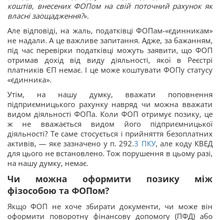
коштів, внесених ФОПом на свій поточний рахунок як
власні заощадження?
».
Але відповіді, на жаль, податківці ФОПам-«єдинникам»
не надали. А це важливе запитання. Адже, за бажанням,
під час перевірки податківці можуть заявити, що ФОП
отримав дохід від виду діяльності, якої в Реєстрі
платників ЄП немає. І це може коштувати ФОПу статусу
«єдинника».
Утім, на нашу думку, вважати поповнення
підприємницького рахунку навряд чи можна вважати
видом діяльності ФОПа. Коли ФОП отримує позику, це
ж не вважається видом його підприємницької
діяльності? Те саме стосується і прийняття безоплатних
активів, — яке зазначено у п. 292.
3
ПКУ
, але коду КВЕД
для цього не встановлено. Тож порушення в цьому разі,
на нашу думку, немає.
Чи можна оформити позику між
фізособою та ФОПом?
Якщо ФОП не хоче збирати документи, чи може він
оформити поворотну фінансову допомогу (ПФД) або