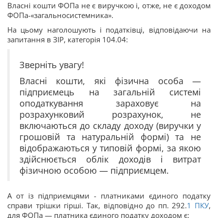
Власні кошти ФОПа не є виручкою і, отже, не є доходом
ФОПа-«загальносистемника».
На цьому наголошують і податківці, відповідаючи на
запитання в ЗІР, категорія 104.04:
Зверніть увагу!
Власні кошти, які фізична особа —
підприємець на загальній системі
оподаткування зараховує на
розрахунковий розрахунок, не
включаються до складу доходу (виручки у
грошовій та натуральній формі) та не
відображаються у типовій формі, за якою
здійснюється облік доходів і витрат
фізичною особою — підприємцем.
А от із підприємцями - платниками єдиного податку
справи трішки гірші. Так, відповідно до пп. 292.
1
ПКУ
,
для ФОПа — платника єдиного податку доходом є: