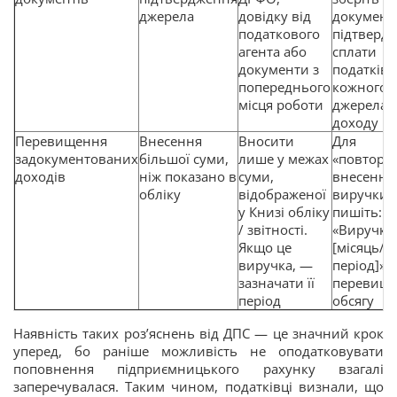
джерела
довідку від
документ
податкового
підтверд
агента або
сплати
документи з
податків 
попереднього
кожного
місця роботи
джерела
доходу
Перевищення
Внесення
Вносити
Для
задокументованих
більшої суми,
лише у межах
«повторн
доходів
ніж показано в
суми,
внесення
обліку
відображеної
виручки
у Книзі обліку
пишіть:
/ звітності.
«Виручка 
Якщо це
[місяць/
виручка, —
період]», 
зазначати її
перевищу
період
обсягу
Наявність таких роз’яснень від ДПС — це значний крок
уперед, бо раніше можливість не оподатковувати
поповнення підприємницького рахунку взагалі
заперечувалася. Таким чином, податківці визнали, що