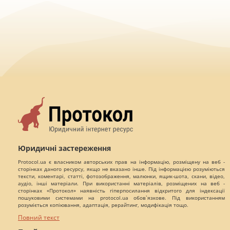
Юридичні застереження
Protocol.ua є власником авторських прав на інформацію, розміщену на веб -
сторінках даного ресурсу, якщо не вказано інше. Під інформацією розуміються
тексти, коментарі, статті, фотозображення, малюнки, ящик-шота, скани, відео,
аудіо, інші матеріали. При використанні матеріалів, розміщених на веб -
сторінках «Протокол» наявність гіперпосилання відкритого для індексації
пошуковими системами на protocol.ua обов`язкове. Під використанням
розуміється копіювання, адаптація, рерайтинг, модифікація тощо.
Повний текст