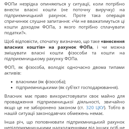
ФОПи незрідка опиняються у ситуації, коли потрібно
внести власні кошти (не поточну виручку) на
підприємницький рахунок. Проте така операція
спричинює слушне запитання: «Чи не вважатимуться ці
кошти доходом ФОПа, з якого потрібно сплачувати
податки?».
Щоб відповісти, спочатку визначмо, що таке
«
внесення
власних коштів» на рахунок ФОПа
, і чи можна
змішувати власні кошти фізособи та кошти на
підприємницькому рахунку ФОПа.
ФОП, як фізособа, володіє одночасно двома типами
активів:
власними (як фізособа);
підприємницькими (як суб’єкт господарювання).
Власник має право використовувати своє майно для
провадження підприємницької діяльності, звичайно
якщо це не заборонено законом (ст.
320
ЦКУ
). Тобто в
нашій ситуації законодавчих обмежень немає.
Інша річ, що поповнювати підприємницький рахунок
непідприємницькими надходженнями від інших осіб не