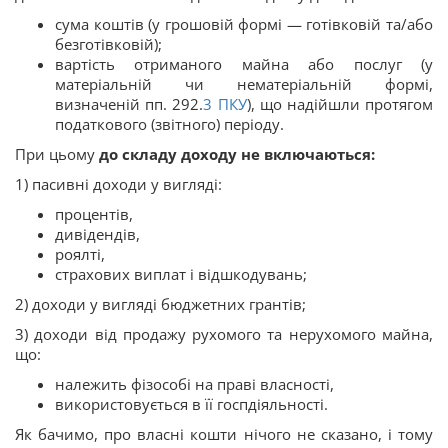
сума коштів (у грошовій формі — готівковій та/або
безготівковій);
вартість отриманого майна або послуг (у
матеріальній чи нематеріальній формі,
визначеній пп. 292.
3
ПКУ
), що надійшли протягом
податкового (звітного) періоду.
При цьому
до складу доходу не включаються:
1) пасивні доходи у вигляді:
процентів,
дивідендів,
роялті,
страхових виплат і відшкодувань;
2) доходи у вигляді бюджетних грантів;
3) доходи від продажу рухомого та нерухомого майна,
що:
належить фізособі на праві власності,
використовується в її госпдіяльності.
Як бачимо, про власні кошти нічого не сказано, і тому