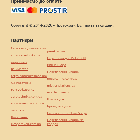
Приймаємо до оплати
Copyright © 2014-2026 «Протокол». Всі права захищені.
Партнери
Сережки з діамантами
pereklad.ua
alliancetechnika.ua
Підготовка до НМТ / ЗНО
миралинкс
Винна шафа
Веб мастер
Перевезення хворих
https://motokosmos.ua/
hospice-life.com.ua/
Синтезатори
mk-translations.ua
perevod.agency
maltina.com.ua
agrotechnika.com.ua
Шафи купе
europeservice.com.ua
Брендові сумки
текст юа
Натяжні стелі Nova Stelya
Посилання
Перевезення хворих за
kievperevod.com.ua
кордон