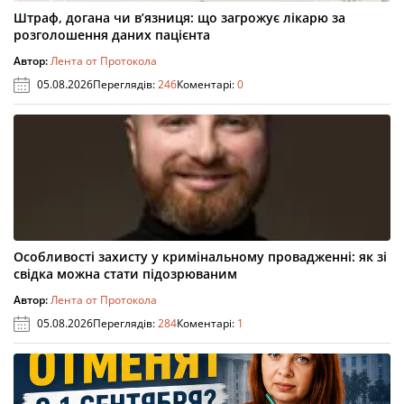
Штраф, догана чи в’язниця: що загрожує лікарю за
розголошення даних пацієнта
Автор:
Лента от Протокола
05.08.2026
Переглядів:
246
Коментарі:
0
Особливості захисту у кримінальному провадженні: як зі
свідка можна стати підозрюваним
Автор:
Лента от Протокола
05.08.2026
Переглядів:
284
Коментарі:
1