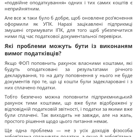
«подвійне оподаткування» одних і тих самих коштів є
неприйнятним.
Але все ж таки було б добре, щоб оновлене роз’яснення
оформили як УПК. Наразі зацікавлені підприємці
змушені отримувати ІПК, для того щоб убезпечитися
ними під час податкової документальної перевірки.
Які проблеми можуть бути із виконаням
вимог податківців?
Якщо ФОП поповнить рахунок власними коштами, які
будуть оподатковані за результатами річного
декларування, то на дату поповнення у нього не буде
документів про те, що ці кошти були задекларовані і з
них сплачено податки.
Тобто безпечно можна поповнити підприємницький
рахунок тими коштами, що вже були відображені у
відповідній податковій звітності, і податки за якими вже
були сплачені. Так виходить не завжди, але на жаль,
простого рішення щодо цього питання немає.
Ще одна проблема — не з усіх доходів фізособа
зобов’язана сплачувати податки, а якщо й зобов’язана,