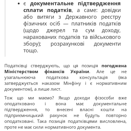
є
документальне підтвердження
сплати податків
, а саме: довідки
або витяги з Державного реєстру
фізичних осіб — платників податків
(щодо джерел та сум доходу,
нарахованих податків та військового
збору); розрахункові документи
тощо.
Податківці стверджують, що ця позиція
погоджена
Міністерством фінансів України
. Але це не
узагальнююча податкова консультація (яка
затверджується наказом Мінфіну і є нормативним
документом), а лише лист.
Тож що ми маємо? Якщо доходи фізособи вже
оподатковано і вона має документальне
підтвердження, то внесені власні кошти на
підприємницький рахунок не будуть повторно
оподатковані. Така позиція податківцями висловлена,
проте не має сили нормативного документа.