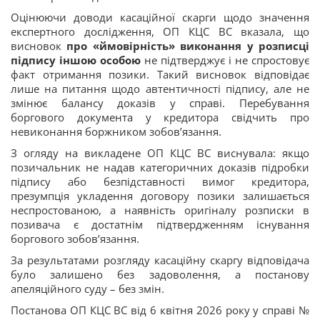
Оцінюючи доводи касаційної скарги щодо значення
експертного дослідження, ОП КЦС ВС вказала, що
висновок
про «ймовірність» виконання у розписці
підпису іншою особою
не підтверджує і не спростовує
факт отримання позики. Такий висновок відповідає
лише на питання щодо автентичності підпису, але не
змінює балансу доказів у справі. Перебування
боргового документа у кредитора свідчить про
невиконання боржником зобов’язання.
З огляду на викладене ОП КЦС ВС виснувала: якщо
позичальник не надав категоричних доказів підробки
підпису або безпідставності вимог кредитора,
презумпція укладення договору позики залишається
неспростованою, а наявність оригіналу розписки в
позивача є достатнім підтвердженням існування
боргового зобов’язання.
За результатами розгляду касаційну скаргу відповідача
було залишено без задоволення, а постанову
апеляційного суду – без змін.
Постанова ОП КЦС ВС від 6 квітня 2026 року у справі №