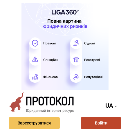
UA
Зареєструватися
Ввійти