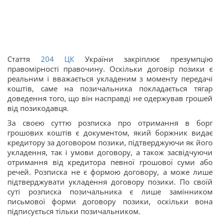
Стаття
204
ЦК
України закріплює презумпцію
правомірності правочину. Оскільки договір позики є
реальним і вважається укладеним з моменту передачі
коштів, саме на позичальника покладається тягар
доведення того, що він насправді не одержував грошей
від позикодавця.
За своєю суттю розписка про отримання в борг
грошових коштів є документом, який боржник видає
кредитору за договором позики, підтверджуючи як його
укладення, так і умови договору, а також засвідчуючи
отримання від кредитора певної грошової суми або
речей. Розписка не є формою договору, а може лише
підтверджувати укладення договору позики. По своїй
суті розписка позичальника є лише замінником
письмової форми договору позики, оскільки вона
підписується тільки позичальником.