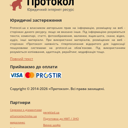
Юридичні застереження
Protocol.ua є власником авторських прав на інформацію, розміщену на веб -
сторінках даного ресурсу, якщо не вказано інше. Під інформацією розуміються
тексти, коментарі, статті, фотозображення, малюнки, ящик-шота, скани, відео,
аудіо, інші матеріали. При використанні матеріалів, розміщених на веб -
сторінках «Протокол» наявність гіперпосилання відкритого для індексації
пошуковими системами на protocol.ua обов`язкове. Під використанням
розуміється копіювання, адаптація, рерайтинг, модифікація тощо.
Повний текст
Приймаємо до оплати
Copyright © 2014-2026 «Протокол». Всі права захищені.
Партнери
Сережки з діамантами
pereklad.ua
alliancetechnika.ua
Підготовка до НМТ / ЗНО
миралинкс
Винна шафа