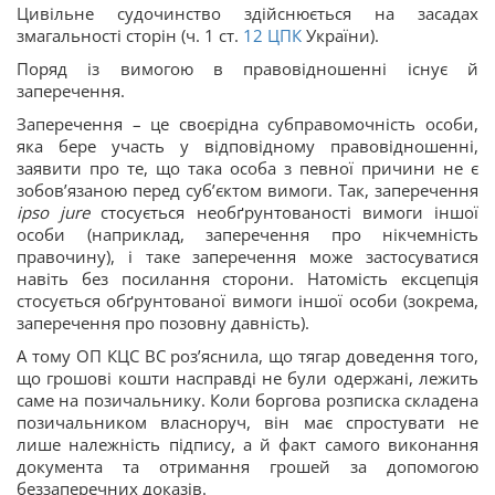
Цивільне судочинство здійснюється на засадах
змагальності сторін (ч. 1 ст.
12
ЦПК
України).
Поряд із вимогою в правовідношенні існує й
заперечення.
Заперечення – це своєрідна субправомочність особи,
яка бере участь у відповідному правовідношенні,
заявити про те, що така особа з певної причини не є
зобов’язаною перед суб’єктом вимоги. Так, заперечення
ipso jure
стосується необґрунтованості вимоги іншої
особи (наприклад, заперечення про нікчемність
правочину), і таке заперечення може застосуватися
навіть без посилання сторони. Натомість ексцепція
стосується обґрунтованої вимоги іншої особи (зокрема,
заперечення про позовну давність).
А тому ОП КЦС ВС роз’яснила, що тягар доведення того,
що грошові кошти насправді не були одержані, лежить
саме на позичальнику. Коли боргова розписка складена
позичальником власноруч, він має спростувати не
лише належність підпису, а й факт самого виконання
документа та отримання грошей за допомогою
беззаперечних доказів.