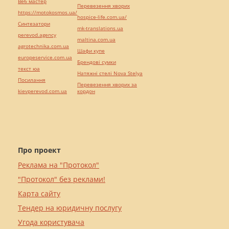
Веб мастер
Перевезення хворих
https://motokosmos.ua/
hospice-life.com.ua/
Синтезатори
mk-translations.ua
perevod.agency
maltina.com.ua
agrotechnika.com.ua
Шафи купе
europeservice.com.ua
Брендові сумки
текст юа
Натяжні стелі Nova Stelya
Посилання
Перевезення хворих за
kievperevod.com.ua
кордон
Про проект
Реклама на "Протокол"
"Протокол" без реклами!
Карта сайту
Тендер на юридичну послугу
Угода користувача