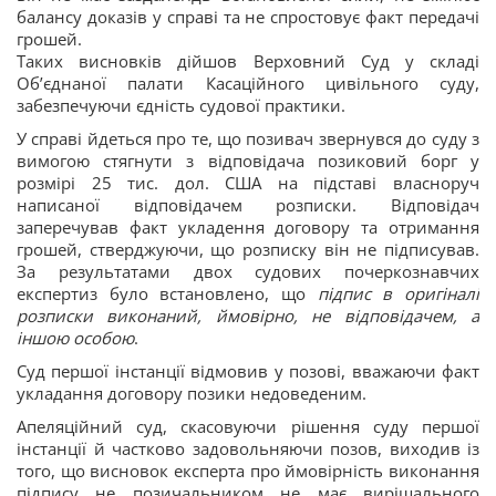
балансу доказів у справі та не спростовує факт передачі
грошей.
Таких висновків дійшов Верховний Суд у складі
Об’єднаної палати Касаційного цивільного суду,
забезпечуючи єдність судової практики.
У справі йдеться про те, що позивач звернувся до суду з
вимогою стягнути з відповідача позиковий борг у
розмірі 25 тис. дол. США на підставі власноруч
написаної відповідачем розписки. Відповідач
заперечував факт укладення договору та отримання
грошей, стверджуючи, що розписку він не підписував.
За результатами двох судових почеркознавчих
експертиз було встановлено, що
підпис в оригіналі
розписки виконаний, ймовірно, не відповідачем, а
іншою особою
.
Суд першої інстанції відмовив у позові, вважаючи факт
укладання договору позики недоведеним.
Апеляційний суд, скасовуючи рішення суду першої
інстанції й частково задовольняючи позов, виходив із
того, що висновок експерта про ймовірність виконання
підпису не позичальником не має вирішального