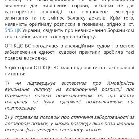
значення для вирішення справи, оскільки не дає
категоричної відповіді на поставлене експерту
запитання та не змінює балансу доказів. Крім того,
наявність оригіналу розписки в позивача, згідно зі ст.
545
ЦК
України, свідчить про невиконання боржником
свого зобов’язання з повернення боргу.
ОП КЦС ВС погодилася з апеляційним судом і з метою
забезпечення єдності судової практики зробила такі
правові висновки.
У цій справі ОП КЦС ВС мала відповісти на такі правові
питання:
1)
чи підтверджує експертиза про ймовірність
виконання підпису на власноручній розписці про
отримання позики позичальником те, що кошти
насправді не були одержані позичальником від
позикодавця;
2)
у справах за позовом про стягнення заборгованості за
договором позики, у межах розгляду яких позичальник
оспорює факт укладення договору позики,
на кого саме: позивача (позикодавця) чи відповідача