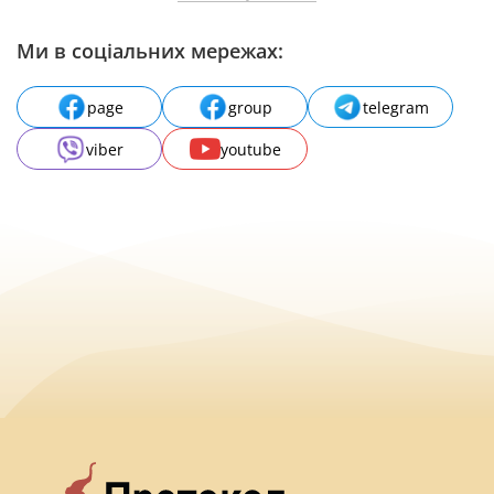
Ми в соціальних мережах:
page
group
telegram
viber
youtube