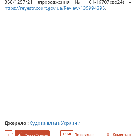
368/1257/21 (провадження № 61-16707сво24) –
https://reyestr.court.gov.ua/Review/135994395
.
Джерело :
Судова влада Украини
0
1168
1
Переглядів
Коментарі
Сподобалося