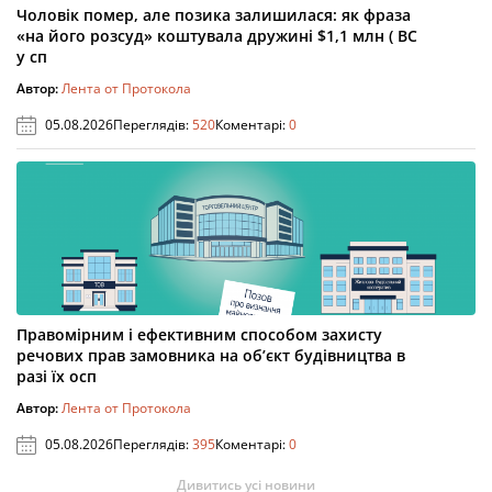
Чоловік помер, але позика залишилася: як фраза
«на його розсуд» коштувала дружині $1,1 млн ( ВС
у сп
Автор:
Лента от Протокола
05.08.2026
Переглядів:
520
Коментарі:
0
Правомірним і ефективним способом захисту
речових прав замовника на об’єкт будівництва в
разі їх осп
Автор:
Лента от Протокола
05.08.2026
Переглядів:
395
Коментарі:
0
Дивитись усі новини