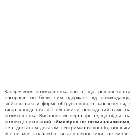
Заперечення позичальника про те, що грошові кошти
насправді не були ним одержані від позикодавця,
здійснюється у формі обґрунтованого заперечення, і
тягар доведення цієї обставини покладений саме на
позичальника. Висновок експерта про те, що підпис на
розписці виконаний «
ймовірно не позичальником»
,
не є достатнім доказом неотримання коштів, оскільки
він не має заздалегідь встановленої сили, не змінює