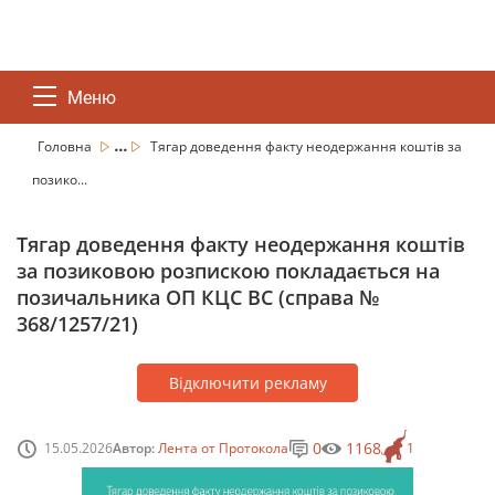
Меню
...
Головна
Тягар доведення факту неодержання коштів за
позико...
Тягар доведення факту неодержання коштів
за позиковою розпискою покладається на
позичальника ОП КЦС ВС (справа №
368/1257/21)
Відключити рекламу
0
1168
15.05.2026
Автор:
Лента от Протокола
1