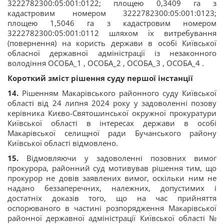
3222782300:05:001:0122; площею 0,3409 га з
кадастровим номером 3222782300:05:001:0123;
площею 1,5046 га з кадастровим номером
3222782300:05:001:0112 шляхом їх витребування
(повернення) на користь держави в особі Київської
обласної державної адміністрації із незаконного
володіння ОСОБА_1 , ОСОБА_2 , ОСОБА_3 , ОСОБА_4 .
Короткий зміст рішення суду першої інстанції
14.
Рішенням Макарівського районного суду Київської
області від 24 липня 2024 року у задоволенні позову
керівника Києво-Святошинської окружної прокуратури
Київської області в інтересах держави в особі
Макарівської селищної ради Бучанського району
Київської області відмовлено.
15.
Відмовляючи у задоволенні позовних вимог
прокурора, районний суд мотивував рішення тим, що
прокурор не довів заявлених вимог, оскільки ним не
надано беззаперечних, належних, допустимих і
достатніх доказів того, що на час прийняття
оспорюваного в частині розпорядження Макарівської
районної державної адміністрації Київської області №