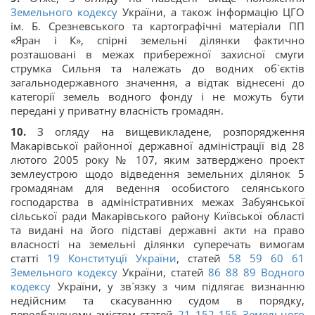
Земельного кодексу
України, а також інформацію ЦГО
ім. Б. Срезневського та картографічні матеріали ПП
«Яран і К», спірні земельні ділянки фактично
розташовані в межах прибережної захисної смуги
струмка Сильня та належать до водних об`єктів
загальнодержавного значення, а відтак віднесені до
категорії земель водного фонду і не можуть бути
передані у приватну власність громадян.
10.
З огляду на вищевикладене, розпорядження
Макарівської районної державної адміністрації від 28
лютого 2005 року № 107, яким затверджено проект
землеустрою щодо відведення земельних ділянок 5
громадянам для ведення особистого селянського
господарства в адміністративних межах Забуянської
сільської ради Макарівського району Київської області
та видані на його підставі державні акти на право
власності на земельні ділянки суперечать вимогам
статті
19
Конституції України
, статей
58
59
60
61
Земельного кодексу
України, статей
86
88
89
Водного
кодексу
України, у зв`язку з чим підлягає визнанню
недійсним та скасуванню судом в порядку,
передбаченому змістом статей
21
152
155
Земельного