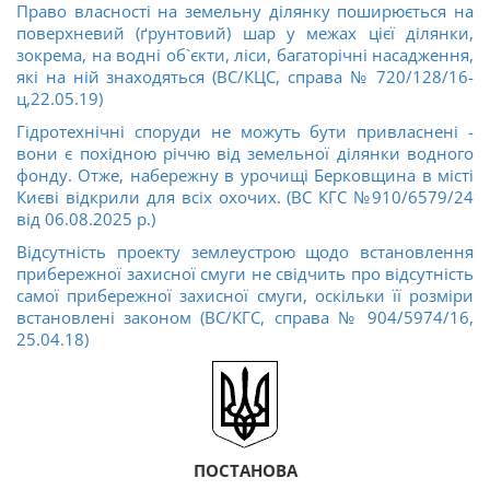
Право власності на земельну ділянку поширюється на
поверхневий (ґрунтовий) шар у межах цієї ділянки,
зокрема, на водні об`єкти, ліси, багаторічні насадження,
які на ній знаходяться (ВС/КЦС, справа № 720/128/16-
ц,22.05.19)
Гідротехнічні споруди не можуть бути привласнені -
вони є похідною річчю від земельної ділянки водного
фонду. Отже, набережну в урочищі Берковщина в місті
Києві відкрили для всіх охочих. (ВС КГС №910/6579/24
від 06.08.2025 р.)
Відсутність проекту землеустрою щодо встановлення
прибережної захисної смуги не свідчить про відсутність
самої прибережної захисної смуги, оскільки її розміри
встановлені законом (ВС/КГС, справа № 904/5974/16,
25.04.18)
ПОСТАНОВА