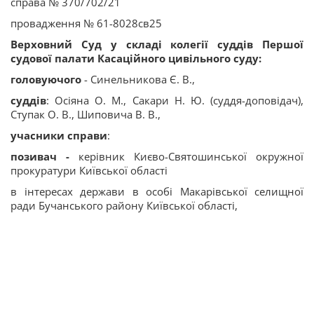
справа № 370/702/21
провадження № 61-8028св25
Верховний Суд у складі колегії суддів Першої
судової палати Касаційного цивільного суду:
головуючого
- Синельникова Є. В.,
суддів
: Осіяна О. М., Сакари Н. Ю. (суддя-доповідач),
Ступак О. В., Шиповича В. В.,
учасники справи
:
позивач -
керівник Києво-Святошинської окружної
прокуратури Київської області
в інтересах держави в особі Макарівської селищної
ради Бучанського району Київської області,