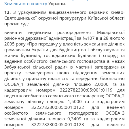
Земельного кодексу
України.
13.
З урахуванням вищезазначеного керівник Києво-
Святошинської окружної прокуратури Київської області
просив суд:
визнати недійсним розпорядження Макарівської
районної державної адміністрації за №107 від 28 лютого
2005 року «Про передачу у власність земельних ділянок
громадянам України для будівництва і обслуговування
жилих будинків, господарських будівель і споруд та
ведення особистого селянського господарства в межах
Забуянської сільської ради» в частині затвердження
проекту землеустрою щодо відведення земельних
ділянок у приватну власність та передання безоплатно
ОСОБА_1 земельної ділянки площею 2,0000 га за
кадастровим номером 3222782300:05:001:0119 для
ведення особистого селянського господарства; ОСОБА_2
земельну ділянку площею 1,5000 га з кадастровим
номером 3222782300:05:001:0122 для ведення
особистого селянського господарства; ОСОБА_3
земельної ділянки площею 0,3409 га за кадастровим
номером 3222782300:05:001:0123 для ведення