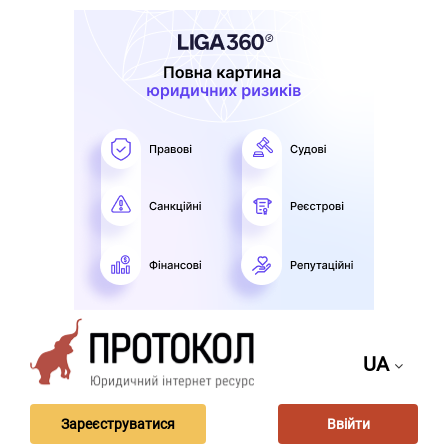
UA
Зареєструватися
Ввійти