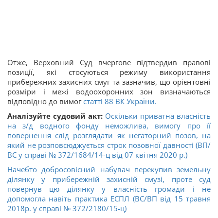
Отже, Верховний Суд вчергове підтвердив правові
позиції, які стосуються режиму використання
прибережних захисних смуг та зазначив, що орієнтовні
розміри і межі водоохоронних зон визначаються
відповідно до вимог
статті 88 ВК України.
Аналізуйте судовий акт:
Оскільки приватна власність
на з/д водного фонду неможлива, вимогу про її
повернення слід розглядати як негаторний позов, на
який не розповсюджується строк позовної давності (ВП/
ВС у справі № 372/1684/14-ц від 07 квітня 2020 р.)
Начебто добросовісний набувач перекупив земельну
ділянку у прибережній захисній смузі, проте суд
повернув цю ділянку у власність громади і не
допомогла навіть практика ЕСПЛ (ВС/ВП від 15 травня
2018р. у справі № 372/2180/15-ц)