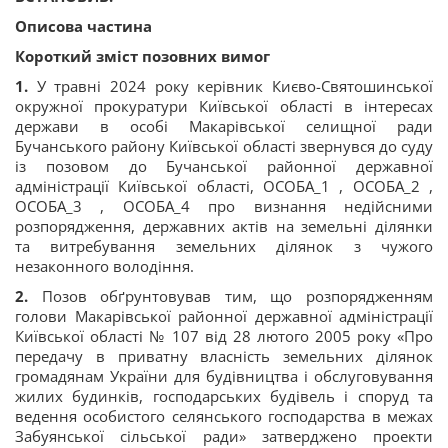
Описова частина
Короткий зміст позовних вимог
1.
У травні 2024 року керівник Києво-Святошинської
окружної прокуратури Київської області в інтересах
держави в особі Макарівської селищної ради
Бучанського району Київської області звернувся до суду
із позовом до Бучанської районної державної
адміністрації Київської області, ОСОБА_1 , ОСОБА_2 ,
ОСОБА_3 , ОСОБА_4 про визнання недійсними
розпорядження, державних актів на земельні ділянки
та витребування земельних ділянок з чужого
незаконного володіння.
2.
Позов обґрунтовував тим, що розпорядженням
голови Макарівської районної державної адміністрації
Київської області № 107 від 28 лютого 2005 року «Про
передачу в приватну власність земельних ділянок
громадянам України для будівництва і обслуговування
жилих будинків, господарських будівель і споруд та
ведення особистого селянського господарства в межах
Забуянської сільської ради» затверджено проекти