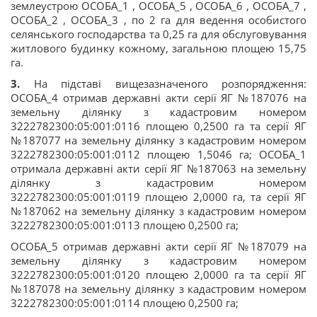
землеустрою ОСОБА_1 , ОСОБА_5 , ОСОБА_6 , ОСОБА_7 ,
ОСОБА_2 , ОСОБА_3 , по 2 га для ведення особистого
селянського господарства та 0,25 га для обслуговування
житлового будинку кожному, загальною площею 15,75
га.
3.
На підставі вищезазначеного розпорядження:
ОСОБА_4 отримав державні акти серії ЯГ №187076 на
земельну ділянку з кадастровим номером
3222782300:05:001:0116 площею 0,2500 га та серії ЯГ
№187077 на земельну ділянку з кадастровим номером
3222782300:05:001:0112 площею 1,5046 га; ОСОБА_1
отримала державні акти серії ЯГ №187063 на земельну
ділянку з кадастровим номером
3222782300:05:001:0119 площею 2,0000 га, та серії ЯГ
№187062 на земельну ділянку з кадастровим номером
3222782300:05:001:0113 площею 0,2500 га;
ОСОБА_5 отримав державні акти серії ЯГ №187079 на
земельну ділянку з кадастровим номером
3222782300:05:001:0120 площею 2,0000 га та серії ЯГ
№187078 на земельну ділянку з кадастровим номером
3222782300:05:001:0114 площею 0,2500 га;