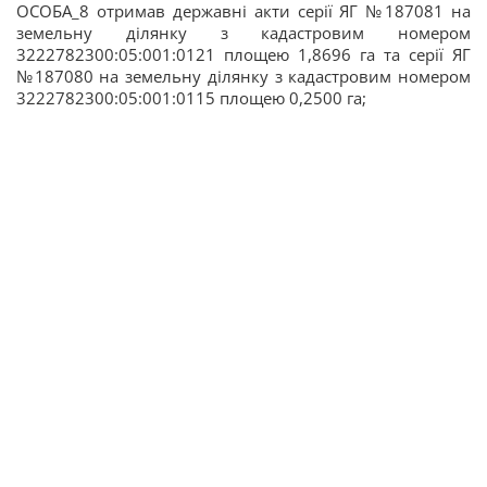
ОСОБА_8 отримав державні акти серії ЯГ №187081 на
земельну ділянку з кадастровим номером
3222782300:05:001:0121 площею 1,8696 га та серії ЯГ
№187080 на земельну ділянку з кадастровим номером
3222782300:05:001:0115 площею 0,2500 га;