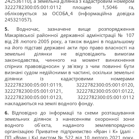
242536110), а земельна ділянка з кадастровим номером
3222782300:05:001:0112 площею 1,5046 га,
обліковується за ОСОБА_4 (інформаційна довідка
245321057).
5.
Водночас, зазначене вище розпорядження
Макарівської районної державної адміністрації № 107
від 28 лютого 2005 року, а також видані в подальшому
на його підставі державні акти про право власності на
земельні ділянки не відповідають вимогам
законодавства, чинного на момент виникнення
спірних правовідносин у зв`язку з чим повинні бути
визнані судом недійсними в частині, оскільки земельні
ділянки із кадастровими номерами
3222782300:05:001:0119, 3222782300:05:001:0120,
3222782300:05:001:0121, 3222782300:05:001:0122,
3222782300:05:001:0123, 3222782300:05:001:0112
накладаються на землі водного фонду.
6.
Відповідно до інформації та схеми розташування
земельних ділянок з нанесенням охоронної зони
водного об`єкта, наданого землевпорядною
організацією Приватне підприємство «Яран і К» (далі -
ПП «Яран і К») листом № 522 від 10 лютого 2021 року,