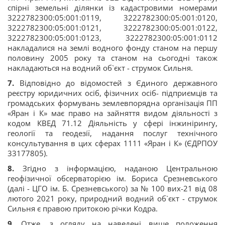
спірні земельні ділянки із кадастровими номерами
3222782300:05:001:0119, 3222782300:05:001:0120,
3222782300:05:001:0121, 3222782300:05:001:0122,
3222782300:05:001:0123, 3222782300:05:001:0112
накладалися на землі водного фонду станом на першу
половину 2005 року та станом на сьогодні також
накладаються на водний об`єкт - струмок Сильня.
7.
Відповідно до відомостей з Єдиного державного
реєстру юридичних осіб, фізичних осіб- підприємців та
громадських формувань землевпорядна організація ПП
«Яран і К» має право на зайняття видом діяльності з
кодом КВЕД 71.12 Діяльність у сфері інжинірингу,
геології та геодезії, надання послуг технічного
консультування в цих сферах 1111 «Яран і К» (ЄДРПОУ
33177805).
8.
Згідно з інформацією, наданою Центральною
геофізичної обсерваторією ім. Бориса Срезневського
(далі - ЦГО ім. Б. Срезневського) за № 100 вих-21 від 08
лютого 2021 року, природний водний об`єкт - струмок
Сильня є правою притокою річки Кодра.
9.
Отже, з огляду на наведені вище положення