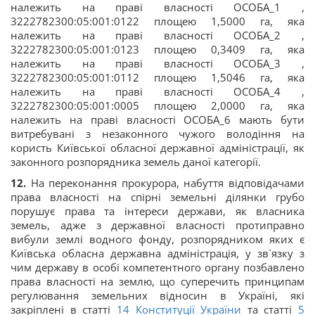
належить на праві власності ОСОБА_1 ,
3222782300:05:001:0122 площею 1,5000 га, яка
належить на праві власності ОСОБА_2 ,
3222782300:05:001:0123 площею 0,3409 га, яка
належить на праві власності ОСОБА_3 ,
3222782300:05:001:0112 площею 1,5046 га, яка
належить на праві власності ОСОБА_4 ,
3222782300:05:001:0005 площею 2,0000 га, яка
належить на праві власності ОСОБА_6 мають бути
витребувані з незаконного чужого володіння на
користь Київської обласної державної адміністрації, як
законного розпорядника земель даної категорії.
12.
На переконання прокурора, набуття відповідачами
права власності на спірні земельні ділянки грубо
порушує права та інтереси держави, як власника
земель, адже з державної власності протиправно
вибули землі водного фонду, розпорядником яких є
Київська обласна державна адміністрація, у зв`язку з
чим державу в особі компетентного органу позбавлено
права власності на землю, що суперечить принципам
регулювання земельних відносин в Україні, які
закріплені в статті
14
Конституції України
та статті
5