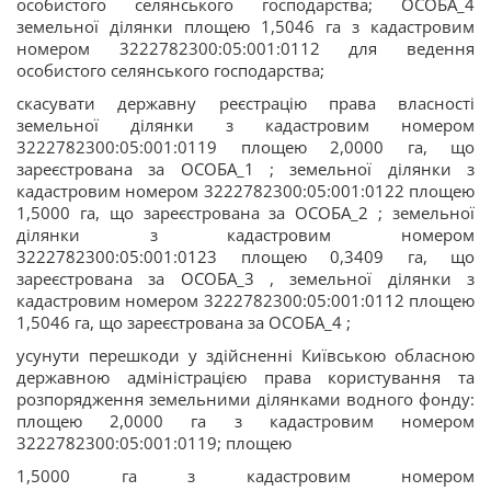
особистого селянського господарства; ОСОБА_4
земельної ділянки площею 1,5046 га з кадастровим
номером 3222782300:05:001:0112 для ведення
особистого селянського господарства;
скасувати державну реєстрацію права власності
земельної ділянки з кадастровим номером
3222782300:05:001:0119 площею 2,0000 га, що
зареєстрована за ОСОБА_1 ; земельної ділянки з
кадастровим номером 3222782300:05:001:0122 площею
1,5000 га, що зареєстрована за ОСОБА_2 ; земельної
ділянки з кадастровим номером
3222782300:05:001:0123 площею 0,3409 га, що
зареєстрована за ОСОБА_3 , земельної ділянки з
кадастровим номером 3222782300:05:001:0112 площею
1,5046 га, що зареєстрована за ОСОБА_4 ;
усунути перешкоди у здійсненні Київською обласною
державною адміністрацією права користування та
розпорядження земельними ділянками водного фонду:
площею 2,0000 га з кадастровим номером
3222782300:05:001:0119; площею
1,5000 га з кадастровим номером