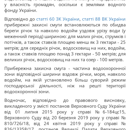
у власність громадян, оскільки є землями водного
фонду України.
Відповідно до
статті 60 ЗК України
,
статті 88 ВК України
прибережні захисні смуги встановлюються по обидва
береги річок та навколо водойм уздовж урізу води (у
меженний період) шириною: для малих річок, струмків і
потічків, а також ставків площею менш як 3 гектари - 25
метрів; для середніх річок, водосховищ на них, водойм,
а також ставків площею понад 3 гектари - 50 метрів; для
великих річок, водосховищ на них та озер - 100 метрів.
Прибережна захисна смуга - частина водоохоронної
зони відповідної ширини вздовж річки, моря, навколо
водойм, на якій установлено більш суворий режим
господарської діяльності, ніж на решті території
водоохоронної зони.
Водночас, відповідно до правового висновку,
викладеного у змісті постанов Верховного Суду України
від 01 липня 2015 року у справі №6-184цс15,
Верховного Суду від 20 березня 2019 року у справі №
810/726/18, від 24 квітня 2019 року у справі №
826/13358/17, постанов Великої Палати Верховного