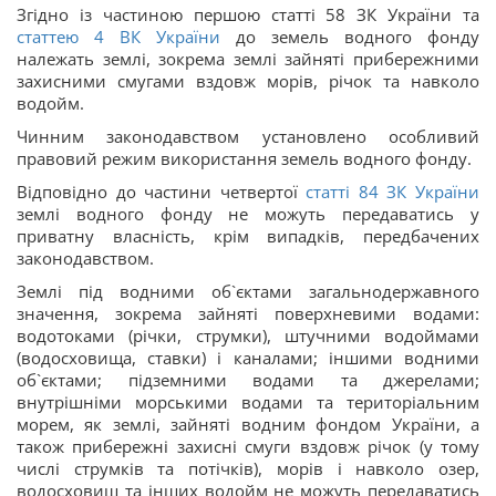
Згідно із частиною першою статті 58 ЗК України та
статтею 4 ВК України
до земель водного фонду
належать землі, зокрема землі зайняті прибережними
захисними смугами вздовж морів, річок та навколо
водойм.
Чинним законодавством установлено особливий
правовий режим використання земель водного фонду.
Відповідно до частини четвертої
статті 84 ЗК України
землі водного фонду не можуть передаватись у
приватну власність, крім випадків, передбачених
законодавством.
Землі під водними об`єктами загальнодержавного
значення, зокрема зайняті поверхневими водами:
водотоками (річки, струмки), штучними водоймами
(водосховища, ставки) і каналами; іншими водними
об`єктами; підземними водами та джерелами;
внутрішніми морськими водами та територіальним
морем, як землі, зайняті водним фондом України, а
також прибережні захисні смуги вздовж річок (у тому
числі струмків та потічків), морів і навколо озер,
водосховищ та інших водойм не можуть передаватись