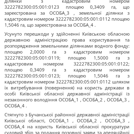
ділянки з кадастровим номером
3222782300:05:001:0123 площею 0,3409 га, що
зареєстрована за ОСОБА_3 , земельної ділянки з
кадастровим номером 3222782300:05:001:0112 площею
1,5046 га, що зареєстрована за ОСОБА_4 .
Усунуто перешкоди у здійсненні Київською обласною
державною адміністрацією права користування та
розпорядження земельними ділянками водного фонду:
площею 2,0000 га з кадастровим номером
3222782300:05:001:0119; площею 1,5000 га з
кадастровим номером 3222782300:05:001:0122;
площею 0,3409 га з кадастровим номером
3222782300:05:001:0123; площею 1,5046 га з
кадастровим номером 3222782300:05:001:0112 шляхом
їх витребування (повернення) на користь держави в
особі Київської обласної державної адміністрації із
незаконного володіння ОСОБА_1 , ОСОБА_2 , ОСОБА_3 ,
ОСОБА_4 .
Стягнуто з Бучанської районної державної адміністрації
Київської області, ОСОБА_1 , ОСОБА_2 , ОСОБА_3 ,
ОСОБА_4 на користь Київської обласної прокуратури
судовий збір за подання позовної заяви та апеляційної