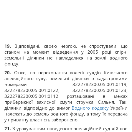
19.
Відповідачі, своєю чергою, не спростували, що
станом на момент відведення у 2005 році спірні
земельні ділянки не накладалися на землі водного
фонду.
20.
Отже, на переконання колегії суддів Київського
апеляційного суду, земельні ділянки з кадастровими
номерами 3222782300:05:001:0119,
3222782300:05:001:0122, 3222782300:05:001:0123,
3222782300:05:001:0112 розташовані в межах
прибережної захисної смуги струмка Сильня. Такі
ділянки відповідно до вимог
Водного кодексу
України
належать до земель водного фонду, а тому їх передача
у приватну власність заборонено.
21.
З урахуванням наведеного апеляційний суд дійшов