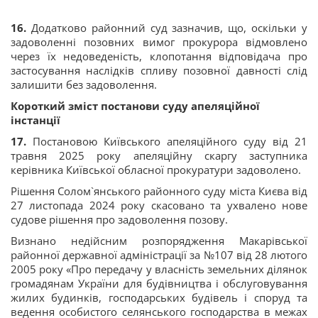
16.
Додатково районний суд зазначив, що, оскільки у
задоволенні позовних вимог прокурора відмовлено
через їх недоведеність, клопотання відповідача про
застосування наслідків спливу позовної давності слід
залишити без задоволення.
Короткий зміст постанови суду апеляційної
інстанції
17.
Постановою Київського апеляційного суду від 21
травня 2025 року апеляційну скаргу заступника
керівника Київської обласної прокуратури задоволено.
Рішення Солом`янського районного суду міста Києва від
27 листопада 2024 року скасовано та ухвалено нове
судове рішення про задоволення позову.
Визнано недійсним розпорядження Макарівської
районної державної адміністрації за №107 від 28 лютого
2005 року «Про передачу у власність земельних ділянок
громадянам України для будівництва і обслуговування
жилих будинків, господарських будівель і споруд та
ведення особистого селянського господарства в межах