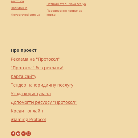
текст юа
Натяжні стелі Nova Stelya
Посилання
Перевезення хворих за
kievperevod.com.ua
кордон
Про проект
Реклама на "Протокол"
"Протокол" без реклами!
Карта сайту
Тендер на юридичну послугу
Угода користувача
Допомогти ресурсу "Протокол"
Кредит онлайн
iGaming Protocol