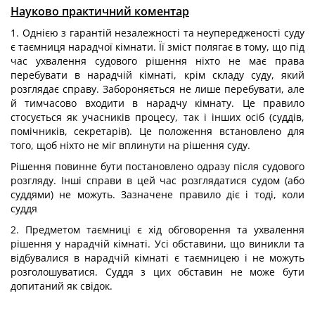
Науково практичний коментар
1. Однією з гарантій незалежності та неупередженості суду
є таємниця нарадчої кімнати. Її зміст полягає в тому, що під
час ухвалення судового рішення ніхто не має права
перебувати в нарадчій кімнаті, крім складу суду, який
розглядає справу. Забороняється не лише перебувати, але
й тимчасово входити в нарадчу кімнату. Це правило
стосується як учасників процесу, так і інших осіб (суддів,
помічників, секретарів). Це положення встановлено для
того, щоб ніхто не міг вплинути на рішення суду.
Рішення повинне бути постановлено одразу після судового
розгляду. Інші справи в цей час розглядатися судом (або
суддями) не можуть. Зазначене правило діє і тоді, коли
суддя
2. Предметом таємниці є хід обговорення та ухвалення
рішення у нарадчій кімнаті. Усі обставини, що виникли та
відбувалися в нарадчій кімнаті є таємницею і не можуть
розголошуватися. Суддя з цих обставин не може бути
допитаний як свідок.