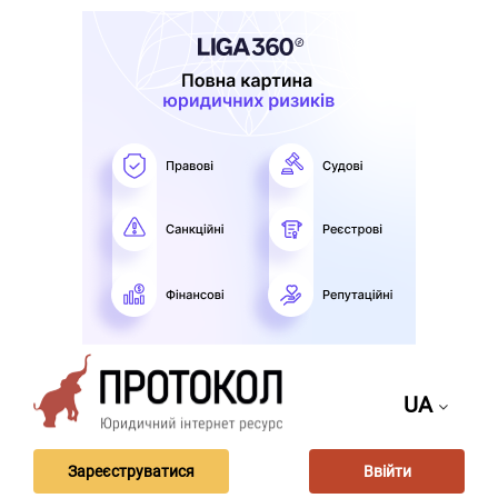
UA
Зареєструватися
Ввійти