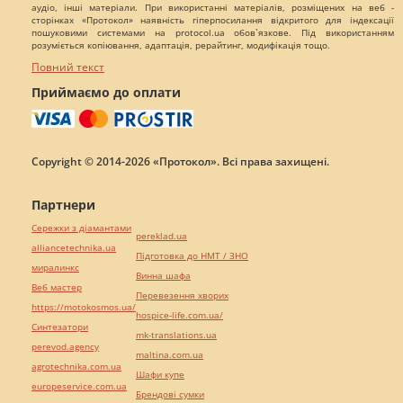
аудіо, інші матеріали. При використанні матеріалів, розміщених на веб -
сторінках «Протокол» наявність гіперпосилання відкритого для індексації
пошуковими системами на protocol.ua обов`язкове. Під використанням
розуміється копіювання, адаптація, рерайтинг, модифікація тощо.
Повний текст
Приймаємо до оплати
Copyright © 2014-2026 «Протокол». Всі права захищені.
Партнери
Сережки з діамантами
pereklad.ua
alliancetechnika.ua
Підготовка до НМТ / ЗНО
миралинкс
Винна шафа
Веб мастер
Перевезення хворих
https://motokosmos.ua/
hospice-life.com.ua/
Синтезатори
mk-translations.ua
perevod.agency
maltina.com.ua
agrotechnika.com.ua
Шафи купе
europeservice.com.ua
Брендові сумки