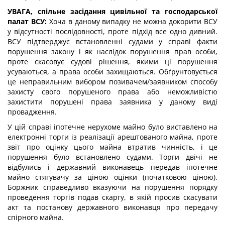
УВАГА, спільне засідання цивільної та господарської
палат ВСУ:
Хоча в даному випадку не можна докорити ВСУ
у відсутності послідовності, проте підхід все одно дивний.
ВСУ підтверджує встановленні судами у справі факти
порушення закону і як наслідок порушення прав особи,
проте скасовує судові рішення, якими ці порушення
усуваються, а права особи захищаються. Обґрунтовується
це неправильним вибором позивачем/заявником способу
захисту свого порушеного права або неможливістю
захистити порушені права заявника у даному виді
провадження.
У цій справі іпотечне нерухоме майно було виставлено на
електронні торги із реалізації арештованого майна, проте
звіт про оцінку цього майна втратив чинність, і це
порушення було встановлено судами. Торги двічі не
відбулись і державний виконавець передав іпотечне
майно стягувачу за ціною оцінки (початковою ціною).
Боржник справедливо вказуючи на порушення порядку
проведення торгів подав скаргу, в якій просив скасувати
акт та постанову державного виконавця про передачу
спірного майна.