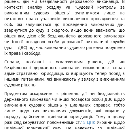
рішень, дій чи бездіяльності державного виконавця. В
контексті аналізу розділу VII “Судовий контроль за
виконанням судових рішень” зупинимося лише на
питаннях права учасників виконавчого провадження та
осіб, які залучаються до проведення виконавчих дій,
звернутися до суду із скаргою, якщо вони вважають, що
рішенням, дією або бездіяльністю державного виконавця
чи іншої посадової особи державної виконавчої служби
(далі - ДВС) під час виконання судового рішення порушено
їх права і свободи.
Справи, пов’язані з оскарженням рішень, дій чи
бездіяльності державного виконавця виключено зі справ
адміністративної юрисдикції, їх вирішують тепер поряд з
іншими питаннями, які виникають у зв’язку з виконанням
судових рішень.
Предметом оскарження є рішення, дії чи бездіяльність
державного виконавця чи іншої посадової особи ДВС щодо
виконання судових рішень у цивільних справах, тобто
лише щодо тих виконавчих документів, які видано у
порядку здійснення цивільної юрисдикції. Тому в цьому
разі слід керуватися положеннями ст.
15
ЦПК
України щодо
цивільної юрисдикції суду. Не належать до цивільної