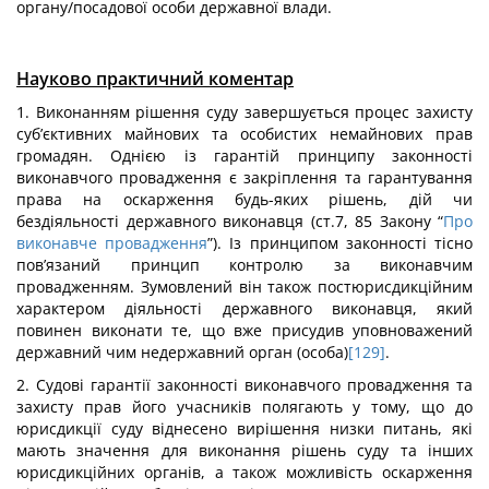
органу/посадової особи державної влади.
Науково практичний коментар
1. Виконанням рішення суду завершується процес захисту
суб’єктивних майнових та особистих немайнових прав
громадян. Однією із гарантій принципу законності
виконавчого провадження є закріплення та гарантування
права на оскарження будь-яких рішень, дій чи
бездіяльності державного виконавця (ст.7, 85 Закону “
Про
виконавче провадження
”). Із принципом законності тісно
пов’язаний принцип контролю за виконавчим
провадженням. Зумовлений він також постюрисдикційним
характером діяльності державного виконавця, який
повинен виконати те, що вже присудив уповноважений
державний чим недержавний орган (особа)
[129]
.
2. Судові гарантії законності виконавчого провадження та
захисту прав його учасників полягають у тому, що до
юрисдикції суду віднесено вирішення низки питань, які
мають значення для виконання рішень суду та інших
юрисдикційних органів, а також можливість оскарження