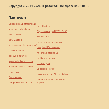
Copyright © 2014-2026 «Протокол». Всі права захищені.
Партнери
Сережки з діамантами
pereklad.ua
alliancetechnika.ua
Підготовка до НМТ / ЗНО
миралинкс
Винна шафа
Веб мастер
Перевезення хворих
https://motokosmos.ua/
hospice-life.com.ua/
Синтезатори
mk-translations.ua
perevod.agency
maltina.com.ua
agrotechnika.com.ua
Шафи купе
europeservice.com.ua
Брендові сумки
текст юа
Натяжні стелі Nova Stelya
Посилання
Перевезення хворих за
kievperevod.com.ua
кордон