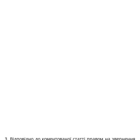
3. Відповідно до коментованої статті правом на звернення