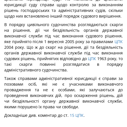
юрисдикції суду справи щодо контролю за виконанням
рішень господарських та адміністративних судів, скільки
щодо них встановлено інший порядок судового вирішення.
В порядку цивільного судочинства розглядаються скарги
на рішення, дії чи бездіяльність органів державної
виконавчої служби під час виконання судового рішення,
яке прийнято після 1 вересня 2005 року за правилами
ЦПК
2004 року. Що ж до скарг на рішення, дії та бездіяльність
органів державної виконавчої служби під час виконання
судових рішень, прийнятих відповідно до
ЦПК
1963 року, то
такі скарги повинні розглядатися в порядку
адміністративного судочинства.
Також справами адміністративної юрисдикції є справи за
позовами осіб, які не є учасниками виконавчого
провадження та не є особами, які залучаються до
проведення виконавчих дій, про оскарження рішень, дій
чи бездіяльності органу державної виконавчої служби,
якими порушено їх права чи свободи.
Докладніше див. коментар до ст.
15
ЦПК
.