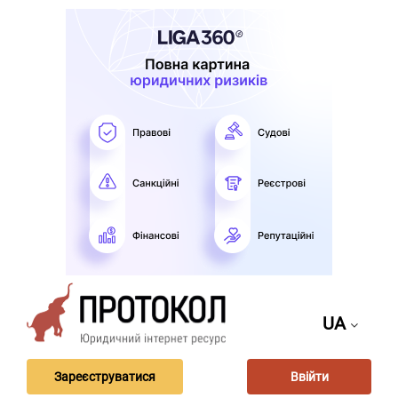
UA
Зареєструватися
Ввійти