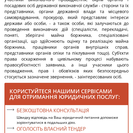
посадових осіб державної виконавчої служби - сторони та їх
представники, органи державної влади та місцевого
самоврядування, прокурор, який представляє інтереси
держави або особи, - а також особи, які залучаються до
проведення виконавчих дій (спеціалісти, перекладачі,
поняті, зберігачі майна боржника, спеціалізовані
організації, що здійснюють оцінку та реалізацію майна
боржника, працівники органів внутрішніх справ,
представники органів опіки та піклування тощо). Суб’єкти
права оскарження в цивільному процесі набувають
правосуб’єктності заявника, а інші учасники цього
провадження, прав і обов’язків яких безпосередньо
стосується зазначене звернення, - заінтересованих осіб.
КОРИСТУЙТЕСЯ НАШИМИ СЕРВІСАМИ
ДЛЯ ОТРИМАННЯ ЮРИДИЧНИХ ПОСЛУГ:
БЕЗКОШТОВНА КОНСУЛЬТАЦІЯ
Швидку відповідь на Ваш юридичний питання допоможе
зорієнтуватися в подальших діях.
ОГОЛОСІТЬ ВЛАСНИЙ ТЕНДЕР