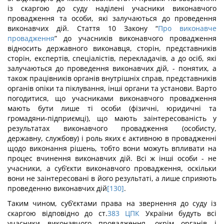
із скаргою до суду наділені учасники виконавчого
провадження та особи, які залучаються до проведення
виконавчих дій. Стаття 10 Закону “
Про виконавче
провадження
” до учасників виконавчого провадження
відносить державного виконавця, сторін, представників
сторін, експертів, спеціалістів, перекладачів, а до осіб, які
залучаються до проведення виконавчих дій, - понятих, а
також працівників органів внутрішніх справ, представників
органів опіки та піклування, інші органи та установи. Варто
погодитися, що учасниками виконавчого провадження
мають бути лише ті особи (фізичні, юридичні та
громадяни-підприємці), що мають заінтересованість у
результатах виконавчого провадження (особисту,
державну, службову) і роль яких є активною в провадженні
щодо виконання рішень, тобто вони можуть впливати на
процес вчинення виконавчих дій. Всі ж інші особи - не
учасники, а суб’єкти виконавчого провадження, оскільки
вони не заінтересовані в його результаті, а лише сприяють
проведенню виконавчих дій
[130]
.
Таким чином, суб’єктами права на звернення до суду із
скаргою відповідно до ст.
383
ЦПК
України будуть всі
учасники виконавчого провадження, окрім органів і