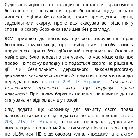
Суди апеляційної та касаційної інстанцій враховуючи
беззаперечне порушення прав боржника щодо втрати
чинності оцінки його майна, проте проведення торгів,
задовільнили скаргу. Проте ВСУ скасував всі рішення у
справі, а скаргу боржника залишив без розгляду.
ВСУ прийшов до висновку, що хоча порушення прав
боржника і мало місце, проте вибір ним способу захисту
порушеного права був здійснений неправильно. Оскільки
майно вже було передано стягувачу, то має місце спір про
право. І в такому випадку не подається скарга на рішення,
дії чи бездіяльність державного виконавця/органу
державної виконавчої служби. А подається позов в порядку
передбаченому
статтею 293 ЦК України
. - "
визнання
незаконним правового акта, що порушує право
власності".
При цьому боржник повинен визначити д/в та
стягувача як відповідачів у позові.
Слід додати, що боржнику для захисту свого права
власності також не слід подавати позов на підставі ст.
ст.
203
,
215 ЦК України
, оскільки передача державним
виконавцем спірного майна стягувачу після того як торги
не відбулися НЕ є договором купівлі-продажу, а є актом