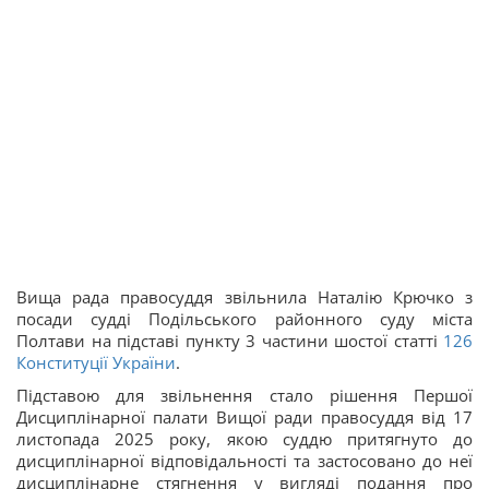
Вища рада правосуддя звільнила Наталію Крючко з
посади судді Подільського районного суду міста
Полтави на підставі пункту 3 частини шостої статті
126
Конституції України
.
Підставою для звільнення стало рішення Першої
Дисциплінарної палати Вищої ради правосуддя від 17
листопада 2025 року, якою суддю притягнуто до
дисциплінарної відповідальності та застосовано до неї
дисциплінарне стягнення у вигляді подання про