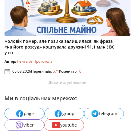
Чоловік помер, але позика залишилася: як фраза
«на його розсуд» коштувала дружині $1,1 млн ( ВС
у сп
Автор:
Лента от Протокола
05.08.2026
Переглядів:
571
Коментарі:
0
Дивитись усі новини
Ми в соціальних мережах:
page
group
telegram
viber
youtube