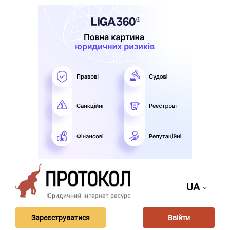
UA
Зареєструватися
Ввійти