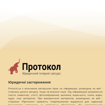
Юридичні застереження
Protocol.ua є власником авторських прав на інформацію, розміщену на веб -
сторінках даного ресурсу, якщо не вказано інше. Під інформацією розуміються
тексти, коментарі, статті, фотозображення, малюнки, ящик-шота, скани, відео,
аудіо, інші матеріали. При використанні матеріалів, розміщених на веб -
сторінках «Протокол» наявність гіперпосилання відкритого для індексації
пошуковими системами на protocol.ua обов`язкове. Під використанням