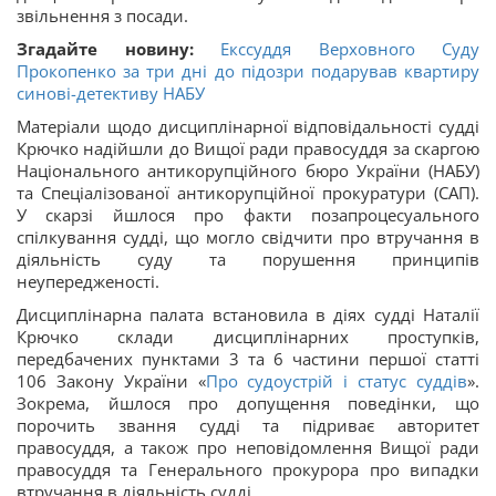
звільнення з посади.
Згадайте новину:
Екссуддя Верховного Суду
Прокопенко за три дні до підозри подарував квартиру
синові-детективу НАБУ
Матеріали щодо дисциплінарної відповідальності судді
Крючко надійшли до Вищої ради правосуддя за скаргою
Національного антикорупційного бюро України (НАБУ)
та Спеціалізованої антикорупційної прокуратури (САП).
У скарзі йшлося про факти позапроцесуального
спілкування судді, що могло свідчити про втручання в
діяльність суду та порушення принципів
неупередженості.
Дисциплінарна палата встановила в діях судді Наталії
Крючко склади дисциплінарних проступків,
передбачених пунктами 3 та 6 частини першої статті
106 Закону України «
Про судоустрій і статус суддів
».
Зокрема, йшлося про допущення поведінки, що
порочить звання судді та підриває авторитет
правосуддя, а також про неповідомлення Вищої ради
правосуддя та Генерального прокурора про випадки
втручання в діяльність судді.