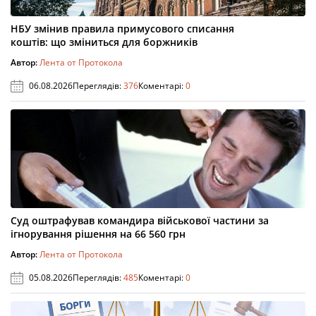
НБУ змінив правила примусового списання
коштів: що зміниться для боржників
Автор:
Лента от Протокола
06.08.2026
Переглядів:
376
Коментарі:
0
Суд оштрафував командира військової частини за
ігнорування рішення на 66 560 грн
Автор:
Лента от Протокола
05.08.2026
Переглядів:
485
Коментарі:
0