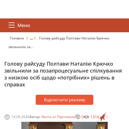
Меню
...
Головна
Голову райсуду Полтави Наталію Крючко
звільнили за...
Голову райсуду Полтави Наталію Крючко
звільнили за позапроцесуальне спілкування
з низкою осіб щодо «потрібних» рішень в
справах
Відключити рекламу
0
1316
16.06.2026
Автор:
Лента от Протокола
1