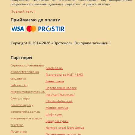
розуміється копіювання, адаптація, рерайтинг, модифікація тощо.
Повний текст
Приймаємо до оплати
Copyright © 2014-2026 «Протокол». Всі права захищені.
Партнери
Сережки з діамантами
pereklad.ua
alliancetechnika.ua
Підготовка до НМТ / ЗНО
миралинкс
Винна шафа
Веб мастер
Перевезення хворих
https://motokosmos.ua/
hospice-life.com.ua/
Синтезатори
mk-translations.ua
perevod.agency
maltina.com.ua
agrotechnika.com.ua
Шафи купе
europeservice.com.ua
Брендові сумки
текст юа
Натяжні стелі Nova Stelya
Посилання
Перевезення хворих за