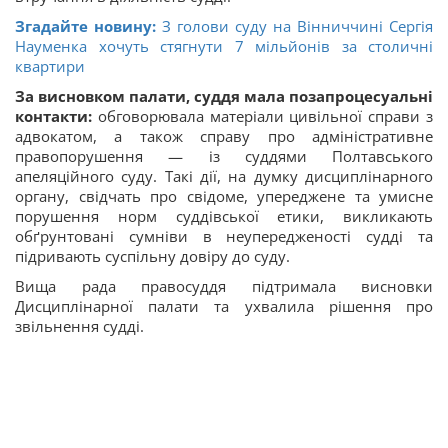
Згадайте новину:
З голови суду на Вінниччині Сергія
Науменка хочуть стягнути 7 мільйонів за столичні
квартири
За висновком палати, суддя мала позапроцесуальні
контакти:
обговорювала матеріали цивільної справи з
адвокатом, а також справу про адміністративне
правопорушення — із суддями Полтавського
апеляційного суду. Такі дії, на думку дисциплінарного
органу, свідчать про свідоме, упереджене та умисне
порушення норм суддівської етики, викликають
обґрунтовані сумніви в неупередженості судді та
підривають суспільну довіру до суду.
Вища рада правосуддя підтримала висновки
Дисциплінарної палати та ухвалила рішення про
звільнення судді.