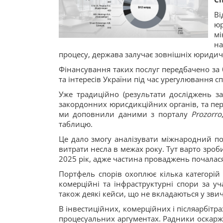
Ві
юр
мі
на
процесу, держава залучає зовнішніх юридич
Фінансування таких послуг передбачено з
та інтересів України під час урегулювання сп
Уже традиційно (результати досліджень 
закордонних юрисдикційних органів, та пер
ми доповнили даними з порталу
Prozorro
таблицю.
Це дало змогу аналізувати міжнародний пор
витрати несла в межах року. Тут варто зроб
2025 рік, адже частина проваджень почалася
Портфель спорів охоплює кілька категорій
комерційні та інфраструктурні спори за у
також деякі кейси, що не вкладаються у зви
В інвестиційних, комерційних і післяарбітр
процесуальних аргументах. Радники оскарж