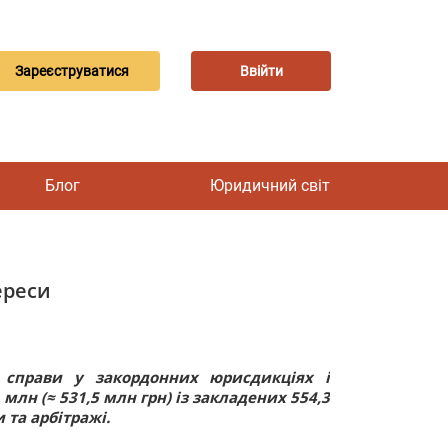
Зареєструватися
Ввійти
Блог
Юридичний світ
ереси
4 справи у закордонних юрисдикціях і
лн (≈ 531,5 млн грн) із закладених 554,3
 та арбітражі.