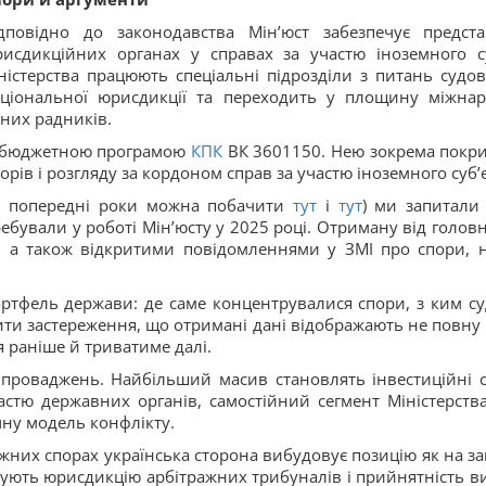
дповідно до законодавства Мін’юст забезпечує предст
исдикційних органах у справах за участю іноземного су
ністерства працюють спеціальні підрозділи з питань судо
ціональної юрисдикції та переходить у площину міжнар
них радників.
а бюджетною програмою
КПК
ВК 3601150. Нею зокрема покрив
орів і розгляду за кордоном справ за участю іноземного суб’є
за попередні роки можна побачити
тут
і
тут
) ми запитали
ебували у роботі Мін’юсту у 2025 році. Отриману від голов
, а також відкритими повідомленнями у ЗМІ про спори, 
тфель держави: де саме концентрувалися спори, з ким суд
ити застереження, що отримані дані відображають не повну ва
 раніше й триватиме далі.
 проваджень. Найбільший масив становлять інвестиційні 
частю державних органів, самостійний сегмент Міністерств
чну модель конфлікту.
ажних спорах українська сторона вибудовує позицію як на зап
ують юрисдикцію арбітражних трибуналів і прийнятність ви