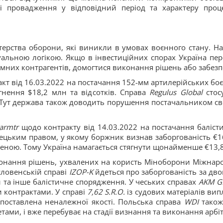
сті провадження у відповідний період та характеру про
ерства оборони, які виникли в умовах воєнного стану. На
альною логікою. Якщо в інвестиційних спорах Україна пер
емних контрагентів, домогтися виконання рішень або забезп
кт від 16.03.2022 на постачання 152-мм артилерійських боє
гнення $18,2 млн та відсотків. Справа
Regulus Global
стос
 Тут держава також доводить порушення постачальником сво
armtr
щодо контракту від 14.03.2022 на постачання баліст
рецьким правом, у якому боржник визнав заборгованість €1
еною. Тому Україна намагається стягнути щонайменше €13,
онання рішень, ухвалених на користь Міноборони Міжна
 словенській справі
IZOP-K
йдеться про заборгованість за дво
 та інше балістичне спорядження. У чеських справах
AKM G
 контрактами. У справі
7,62 S.R.O.
із судових матеріалів вип
 поставлена неналежної якості. Польська справа
WDI
також
тами, і вже перебуває на стадії визнання та виконання арб