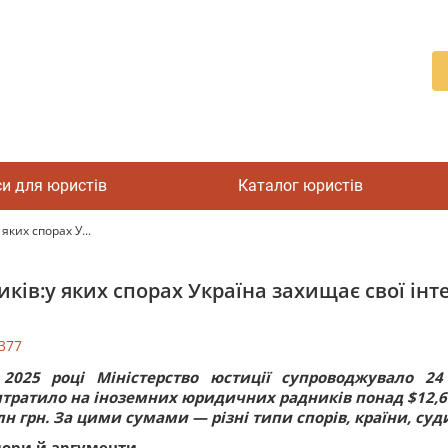
си для юристів
Каталог юристів
яких спорах У...
ків:у яких спорах Україна захищає свої інт
377
 2025 році Міністерство юстиції супроводжувало 2
тратило на іноземних юридичних радників понад $12,6 м
н грн. За цими сумами — різні типи спорів, країни, суди
пори й аргументи