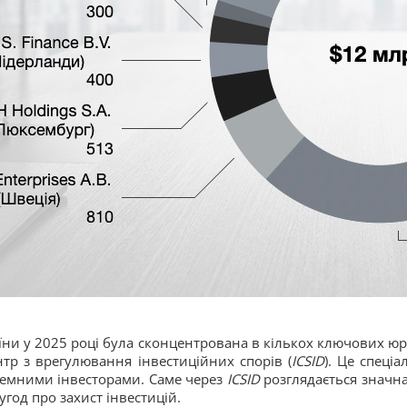
ни у 2025 році була сконцентрована в кількох ключових ю
р з врегулювання інвестиційних спорів (
ICSID
). Це спеці
оземними інвесторами. Саме через
ICSID
розглядається значна
год про захист інвестицій.