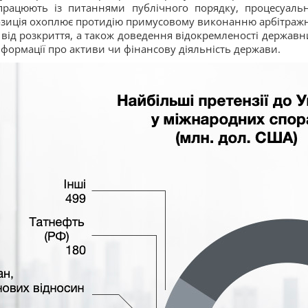
рацюють із питаннями публічного порядку, процесуальн
позиція охоплює протидію примусовому виконанню арбітраж
ї від розкриття, а також доведення відокремленості державни
формації про активи чи фінансову діяльність держави.