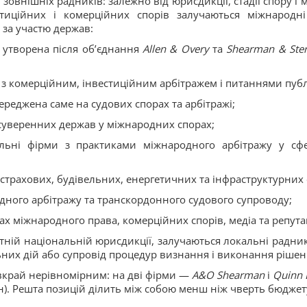
 зовнішніх радників: залежно від юрисдикції, стадії спору і
иційних і комерційних спорів залучаються міжнародні ф
 за участю держав:
 утворена після об’єднання
Allen & Overy
та
Shearman & Ster
 з комерційним, інвестиційним арбітражем і питаннями пуб
середжена саме на судових спорах та арбітражі;
 суверенних держав у міжнародних спорах;
альні фірми з практиками міжнародного арбітражу у сфе
 страхових, будівельних, енергетичних та інфраструктурних 
дного арбітражу та транскордонного судового супроводу;
ах міжнародного права, комерційних спорів, медіа та репута
ретній національній юрисдикції, залучаються локальні радни
них дій або супровід процедур визнання і виконання рішен
вкрай нерівномірним: на дві фірми —
A&O Shearman
і
Quinn 
н). Решта позицій ділить між собою менш ніж чверть бюджет