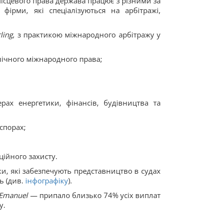
 місцевого права держава працює з різними за
ірми, які спеціалізуються на арбітражі,
ling
, з практикою міжнародного арбітражу у
лічного міжнародного права;
рах енергетики, фінансів, будівництва та
спорах;
ційного захисту.
ки, які забезпечують представництво в судах
ь (див.
інфографіку
).
Emanuel
— припало близько 74% усіх виплат
у.