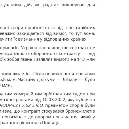
цесуальних дій, які радник виконував для
явні спори відрізняються від інвестиційних
еважно захищається від вимог, то тут вона,
ечити їх визнання у відповідних країнах.
припасів. Україна наполягає, що контракт не
ується іншого оборонного контракту — від
їх зобов’язань і заявляє вимоги на $13 млн
ичних жилетів. Після невиконання поставки
6,8 млн. Частину цієї суми — €3 млн — було
8 млн.
родним комерційним арбітражним судом при
ма контрактами від 10.03.2022, яку публічно
ROUP-CZ
і
7,62 S.R.O.
предметом спорів були
ливає, що контракт стосувався бронежилетів
 пов’язана з договором постачання, який у
ітражного рішення в Польщі.