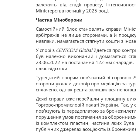
залежить від стадії процесу, інтенсивно
Міністерства юстиції у 2025 році.
Частка Міноборони
Самостійний блок становлять справи Мініст
арбітражів не лише сторонами, а й процесу
навпаки, намагається стягнути кошти з іноз
У спорі з
CENTCOM Global
йдеться про контра
був належно виконаний і домагається стя
23.06.2022 на постачання 122-мм снарядів.
плюс відсотки.
Турецький напрям пов’язаний зі справою
F
сторони уклали договір про медіацію за ту
сплачено, однак решта залишилася непогаш
Деякі справи вже перейшли у площину вик
Торгово-промисловій палаті України. Так, у
пов’язують із передоплатою за бронежилети
порушення умов постачання за оборонними
із комплектом пластин, частина яких була
публічних джерелах асоціюють із бронежиле