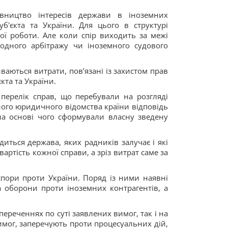
авництво інтересів держави в іноземних
б'єкта та України. Для цього в структурі
вої роботи. Але коли спір виходить за межі
одного арбітражу чи іноземного судового
аються витрати, пов’язані із захистом прав
кта та України.
 перелік справ, що перебували на розгляді
ного юридичного відомства країни відповідь
на основі чого сформували власну зведену
иться держава, яких радників залучає і які
ртість кожної справи, а зріз витрат саме за
спори проти України. Поряд із ними наявні
а оборони проти іноземних контрагентів, а
ереченнях по суті заявлених вимог, так і на
мог, заперечують проти процесуальних дій,