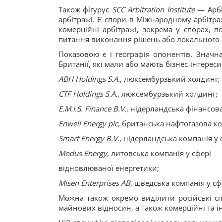
Також фігурує
SCC Arbitration Institute
— Арбі
арбітражі. Є спори в Міжнародному арбітра
комерційні арбітражі, зокрема у спорах, 
питання виконання рішень або локального 
Показовою є і географія опонентів. Значн
Британії, які мали або мають бізнес-інтереси
ABH Holdings S.A.
, люксембурзький холдинг;
CTF Holdings S.A.
, люксембурзький холдинг;
E.M.I.S. Finance B.V.
, нідерландська фінансов
Enwell Energy plc
, британська нафтогазова ко
Smart Energy B.V.
, нідерландська компанія у
Modus Energy
, литовська компанія у сфері
відновлюваної енергетики;
Misen Enterprises AB
, шведська компанія у с
Можна також окремо виділити російські спо
майнових відносин, а також комерційні та 