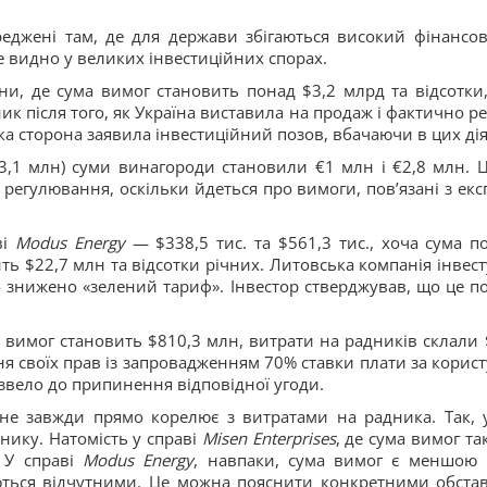
реджені там, де для держави збігаються високий фінансов
 видно у великих інвестиційних спорах.
їни, де сума вимог становить понад $3,2 млрд та відсотк
ик після того, як Україна виставила на продаж і фактично р
ька сторона заявила інвестиційний позов, вбачаючи в цих дія
,1 млн) суми винагороди становили €1 млн і €2,8 млн. Ц
о регулювання, оскільки йдеться про вимоги, пов’язані з ек
ві
Modus Energy
— $338,5 тис. та $561,3 тис., хоча сума 
ь $22,7 млн та відсотки річних. Литовська компанія інвесту
о знижено «зелений тариф». Інвестор стверджував, що це по
х вимог становить $810,3 млн, витрати на радників склали
ння своїх прав із запровадженням 70% ставки плати за корис
ризвело до припинення відповідної угоди.
не завжди прямо корелює з витратами на радника. Так, 
нику. Натомість у справі
Misen Enterprises
, де сума вимог т
 У справі
Modus Energy
, навпаки, сума вимог є меншою 
ться відчутними. Це можна пояснити конкретними обста