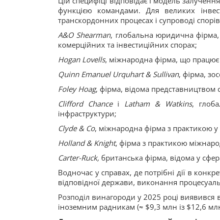
Цій специфіці відповідає і модель залучення
функцією командами. Для великих інвест
транскордонних процесах і супроводі спорів
A&O Shearman
, глобальна юридична фірма,
комерційних та інвестиційних спорах;
Hogan Lovells
, міжнародна фірма, що працює
Quinn Emanuel Urquhart & Sullivan
, фірма, зо
Foley Hoag
, фірма, відома представництвом
Clifford Chance
і
Latham & Watkins
, глоб
інфраструктури;
Clyde & Co
, міжнародна фірма з практикою у
Holland & Knight
, фірма з практикою міжнаро
Carter-Ruck,
британська фірма, відома у сфер
Водночас у справах, де потрібні дії в конк
відповідної держави, виконання процесуаль
Розподіл винагороди у 2025 році виявився 
іноземним радникам (≈ $9,3 млн із $12,6 мл