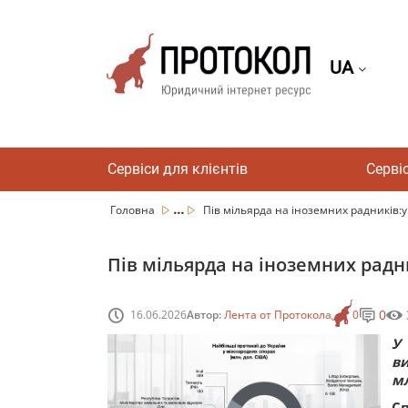
UA
Сервіси для клієнтів
Серві
...
Головна
Пів мільярда на іноземних радників:у 
Пів мільярда на іноземних радни
0
16.06.2026
Автор:
Лента от Протокола
0
У
ви
мл
С