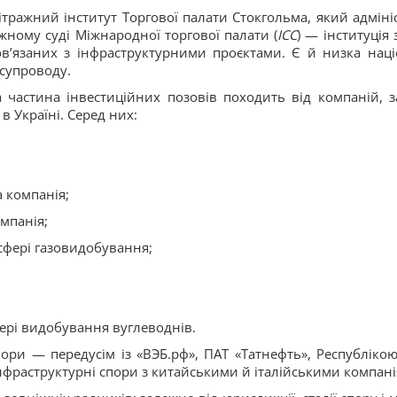
тражний інститут Торгової палати Стокгольма, який адмініс
жному суді Міжнародної торгової палати (
ICC
) — інституція
пов’язаних з інфраструктурними проєктами. Є й низка на
супроводу.
а частина інвестиційних позовів походить від компаній, 
 в Україні. Серед них:
а компанія;
мпанія;
 сфері газовидобування;
фері видобування вуглеводнів.
ри — передусім із «ВЭБ.рф», ПАТ «Татнефть», Республікою
інфраструктурні спори з китайськими й італійськими компан