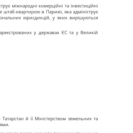
трує міжнародні комерційні та інвестиційні
 зі штаб-квартирою в Парижі, яка адмініструє
ціональних юрисдикцій, у яких вирішуються
зареєстрованих у державах ЄС та у Великій
 Татарстан й її Міністерством земельних та
іями.