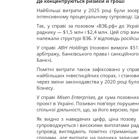
Де концентруються ризики й гроші
Найбільші витрати у 2025 році були зосе
інтенсивному процесуальному супроводі. Це
Так, у справі за позовом «ВЭБ.рф» до Укра
раднику — $1,5 млн і $2,4 млн. Цей спір вин
належали структурі ВЭБ. У відповідь російс
У справі
ABH Holdings
(позовні вимоги $513
арбітражу, банківського права і санкційног
Банк»).
Помітні витрати також зафіксовано у спра
найбільших інвестиційних спорах, і становит
через зміни законодавства у 2020 році бул
бізнесу.
У справі
Misen Enterprises
, де сума позовни
проєкт в Україні. Позивач пов’язує поруше
спільної діяльності, що, за його версією, п
Як видно з наведених цифр, ціна позову 
супроводжується і високими виплатами рад
супровід виглядають помітно стриманіше.
спорами, але витрати на радника залишаю