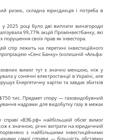
ий ризик, складна юрисдикція і потреба в
и, у 2025 році було дві виплати винагороди
еалізувала 99,77% акцій Промінвестбанку, які
х порушення своїх прав як інвестора.
ей спір лежить на перетині інвестиційного
спропріацією «Сенс Банку» (колишній «Альфа-
позовних вимог тут є значно меншою, ніж у
вала у сонячні електростанції в Україні, але
рушує Енергетичну хартію та завдає збитків
 $750 тис. Предмет спору — газовидобувний
тування надрами для видобутку газу в межах
у справі «ВЭБ.рф» найбільший обсяг вимог
акож є значною, річні витрати на юридичний
порівняно з найбільшими інвестиційними
винами самої справи — більшість обставин