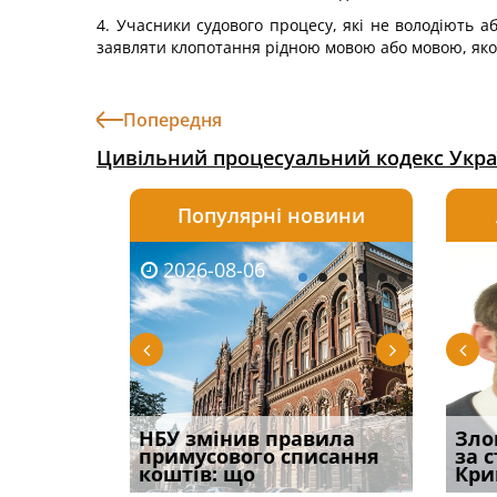
4. Учасники судового процесу, які не володіють 
заявляти клопотання рідною мовою або мовою, яко
Попередня
Цивільний процесуальний кодекс Укра
Популярні новини
2026-08-06
2026-08-03
2026-
20
 імені та
НБУ змінив правила
Водії можуть отримати
Правом
Зло
ваного до
примусового списання
компенсацію за
ефект
за 
коштів: що
незаконні дії
захист
Кри