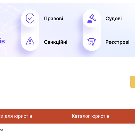
си для юристів
Каталог юристів
ва