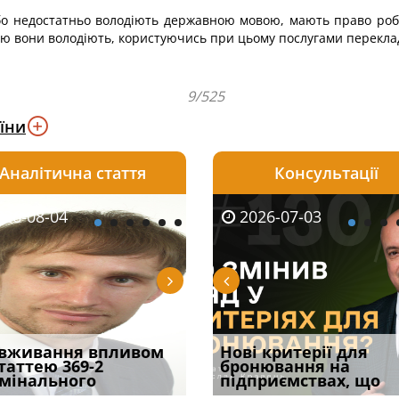
або недостатньо володіють державною мовою, мають право роби
ю вони володіють, користуючись при цьому послугами переклад
9/525
їни
Аналітична стаття
Консультації
08-05
26-08-04
2026-05-25
2026-08-05
2026-08-04
2026-07-03
2026-07-30
ірним і
вживання впливом
Кого з юристів замінить
Чоловік помер, але
Переоформлення
Нові критерії для
Восьмий ААС фак
ивним способом
статтею 369-2
ШІ, а хто зароблятиме
позика залишилася: як
відстрочки за іншою
бронювання на
підтвердив, що 
у речових
мінального
міль
фраза «на
підставою: нов
підприємствах, що
може скас