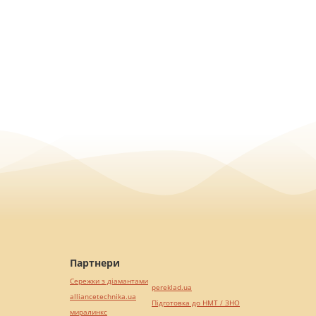
Партнери
Сережки з діамантами
pereklad.ua
alliancetechnika.ua
Підготовка до НМТ / ЗНО
миралинкс