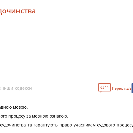
удочинства
6544
)
Інши кодекси
Переглядів
жавною мовою.
ового процесу за мовною ознакою.
 судочинства та гарантують право учасникам судового процесу