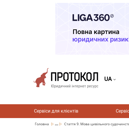
UA
Сервіси для клієнтів
Серві
...
Головна
Стаття 9. Мова цивільного судочинст