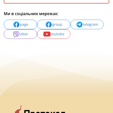
Ми в соціальних мережах:
page
group
telegram
viber
youtube