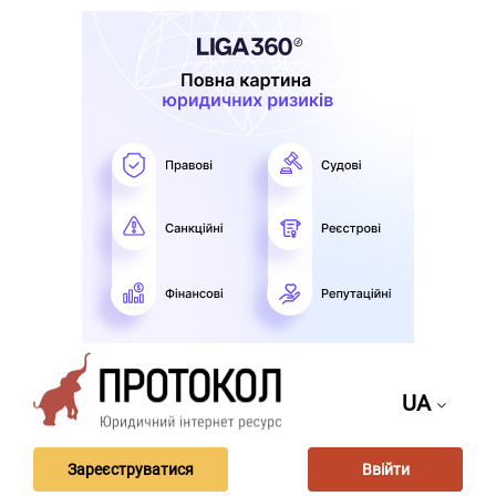
UA
Зареєструватися
Ввійти