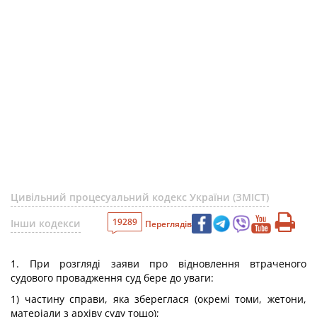
Цивільний процесуальний кодекс України (ЗМІСТ)
19289
Інши кодекси
Переглядів
1. При розгляді заяви про відновлення втраченого
судового провадження суд бере до уваги:
1) частину справи, яка збереглася (окремі томи, жетони,
матеріали з архіву суду тощо);