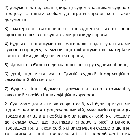
2) документи, надіслані (видані) судом учасникам судового
процесу та іншим особам до втрати справи, копії таких
документів;
3) матеріали виконавчого провадження, якщо воно
здійснювалося за результатами розгляду справи;
4) будь-які інші документи і матеріали, подані учасниками
судового процесу, за умови, що такі документи і матеріали
є достатніми для відновлення справи;
5) відомості з Єдиного державного реєстру судових рішень;
6) дані, що містяться в Єдиній судовій інформаційно-
комунікаційній системі;
7) будь-які інші відомості, документи тощо, отримані у
законний спосіб з інших офіційних джерел.
2. Суд може допитати як свідків осіб, які були присутніми
під час вчинення процесуальних дій, учасників справи (їх
представників), а в необхідних випадках - осіб, які входили
до складу суду, що розглядав справу, з якої втрачено
провадження, а також осіб, які виконували судове рішення,
та вчиняти інші процесуальні дії, передбачені цим