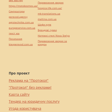
Веб мастер
Перевезення хворих
https://motokosmos.ua/
hospice-life.com.ua/
Синтезатори
mk-translations.ua
perevod.agency
maltina.com.ua
agrotechnika.com.ua
Шафи купе
europeservice.com.ua
Брендові сумки
текст юа
Натяжні стелі Nova Stelya
Посилання
Перевезення хворих за
kievperevod.com.ua
кордон
Про проект
Реклама на "Протокол"
"Протокол" без реклами!
Карта сайту
Тендер на юридичну послугу
Угода користувача