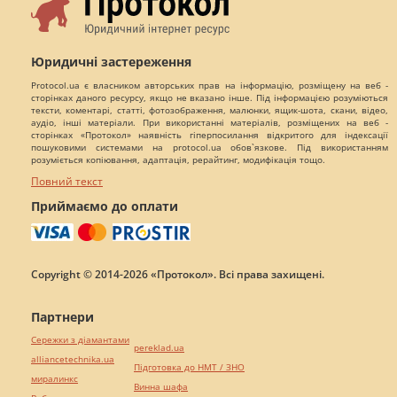
Юридичні застереження
Protocol.ua є власником авторських прав на інформацію, розміщену на веб -
сторінках даного ресурсу, якщо не вказано інше. Під інформацією розуміються
тексти, коментарі, статті, фотозображення, малюнки, ящик-шота, скани, відео,
аудіо, інші матеріали. При використанні матеріалів, розміщених на веб -
сторінках «Протокол» наявність гіперпосилання відкритого для індексації
пошуковими системами на protocol.ua обов`язкове. Під використанням
розуміється копіювання, адаптація, рерайтинг, модифікація тощо.
Повний текст
Приймаємо до оплати
Copyright © 2014-2026 «Протокол». Всі права захищені.
Партнери
Сережки з діамантами
pereklad.ua
alliancetechnika.ua
Підготовка до НМТ / ЗНО
миралинкс
Винна шафа