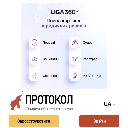
UA
Зареєструватися
Ввійти