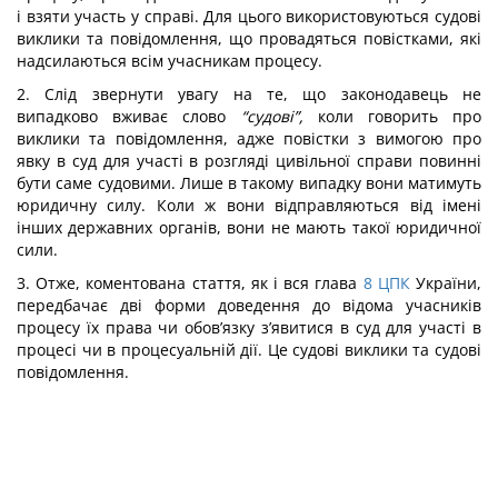
і взяти участь у справі. Для цього використовуються судові
виклики та повідомлення, що провадяться повістками, які
надсилаються всім учасникам процесу.
2. Слід звернути увагу на те, що законодавець не
випадково вживає слово
“судові”,
коли говорить про
виклики та повідомлення, адже повістки з вимогою про
явку в суд для участі в розгляді цивільної справи повинні
бути саме судовими. Лише в такому випадку вони матимуть
юридичну силу. Коли ж вони відправляються від імені
інших державних органів, вони не мають такої юридичної
сили.
3. Отже, коментована стаття, як і вся глава
8
ЦПК
України,
передбачає дві форми доведення до відома учасників
процесу їх права чи обов’язку з’явитися в суд для участі в
процесі чи в процесуальній дії. Це судові виклики та судові
повідомлення.