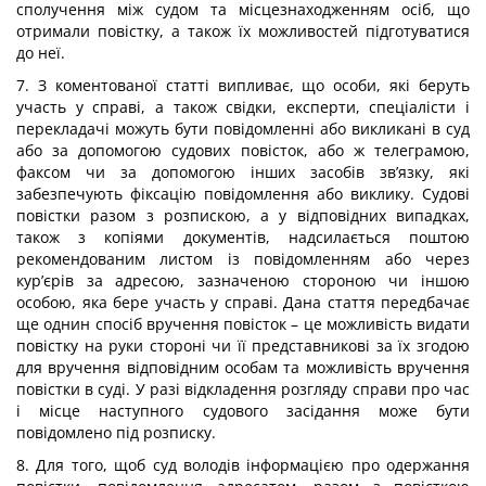
сполучення між судом та місцезнаходженням осіб, що
отримали повістку, а також їх можливостей підготуватися
до неї.
7. З коментованої статті випливає, що особи, які беруть
участь у справі, а також свідки, експерти, спеціалісти і
перекладачі можуть бути повідомленні або викликані в суд
або за допомогою судових повісток, або ж телеграмою,
факсом чи за допомогою інших засобів зв’язку, які
забезпечують фіксацію повідомлення або виклику. Судові
повістки разом з розпискою, а у відповідних випадках,
також з копіями документів, надсилається поштою
рекомендованим листом із повідомленням або через
кур’єрів за адресою, зазначеною стороною чи іншою
особою, яка бере участь у справі. Дана стаття передбачає
ще однин спосіб вручення повісток – це можливість видати
повістку на руки стороні чи її представникові за їх згодою
для вручення відповідним особам та можливість вручення
повістки в суді. У разі відкладення розгляду справи про час
і місце наступного судового засідання може бути
повідомлено під розписку.
8. Для того, щоб суд володів інформацією про одержання