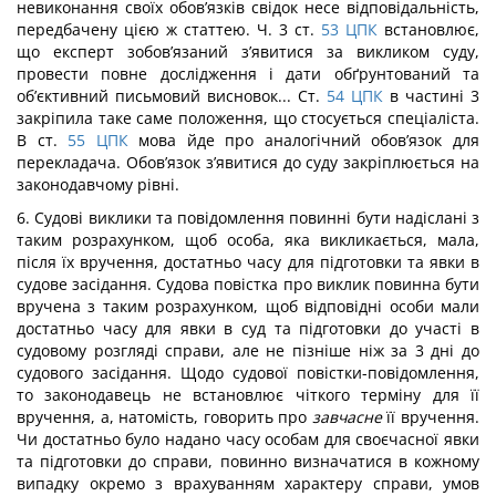
невиконання своїх обов’язків свідок несе відповідальність,
передбачену цією ж статтею. Ч. 3 ст.
53
ЦПК
встановлює,
що експерт зобов’язаний з’явитися за викликом суду,
провести повне дослідження і дати обґрунтований та
об’єктивний письмовий висновок... Ст.
54
ЦПК
в частині 3
закріпила таке саме положення, що стосується спеціаліста.
В ст.
55
ЦПК
мова йде про аналогічний обов’язок для
перекладача. Обов’язок з’явитися до суду закріплюється на
законодавчому рівні.
6. Судові виклики та повідомлення повинні бути надіслані з
таким розрахунком, щоб особа, яка викликається, мала,
після їх вручення, достатньо часу для підготовки та явки в
судове засідання. Судова повістка про виклик повинна бути
вручена з таким розрахунком, щоб відповідні особи мали
достатньо часу для явки в суд та підготовки до участі в
судовому розгляді справи, але не пізніше ніж за 3 дні до
судового засідання. Щодо судової повістки-повідомлення,
то законодавець не встановлює чіткого терміну для її
вручення, а, натомість, говорить про
завчасне
її вручення.
Чи достатньо було надано часу особам для своєчасної явки
та підготовки до справи, повинно визначатися в кожному
випадку окремо з врахуванням характеру справи, умов