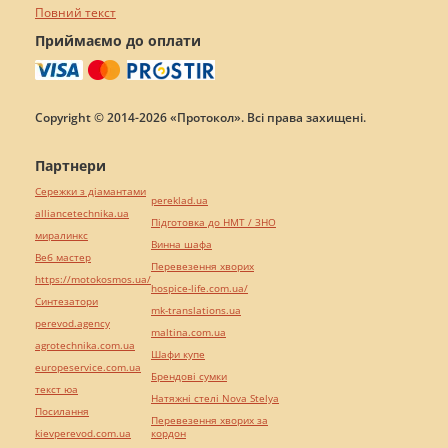
Повний текст
Приймаємо до оплати
Copyright © 2014-2026 «Протокол». Всі права захищені.
Партнери
Сережки з діамантами
pereklad.ua
alliancetechnika.ua
Підготовка до НМТ / ЗНО
миралинкс
Винна шафа
Веб мастер
Перевезення хворих
https://motokosmos.ua/
hospice-life.com.ua/
Синтезатори
mk-translations.ua
perevod.agency
maltina.com.ua
agrotechnika.com.ua
Шафи купе
europeservice.com.ua
Брендові сумки
текст юа
Натяжні стелі Nova Stelya
Посилання
Перевезення хворих за
kievperevod.com.ua
кордон