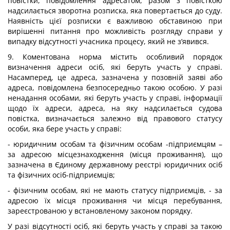
повістки, повідомлення адресатом, разом з повісткою
надсилається зворотна розписка, яка повертається до суду.
Наявність цієї розписки є важливою обставиною при
вирішенні питання про можливість розгляду справи у
випадку відсутності учасника процесу, який не з’явився.
9. Коментована норма містить особливий порядок
визначення адреси осіб, які беруть участь у справі.
Насамперед, це адреса, зазначена у позовній заяві або
адреса, повідомлена безпосередньо такою особою. У разі
ненадання особами, які беруть участь у справі, інформації
щодо їх адреси, адреса, на яку надсилається судова
повістка, визначається залежно від правового статусу
особи, яка бере участь у справі:
- юридичним особам та фізичним особам -підприємцям –
за адресою місцезнаходження (місця проживання), що
зазначена в Єдиному державному реєстрі юридичних осіб
та фізичних осіб-підприємців;
- фізичним особам, які не мають статусу підприємців, - за
адресою їх місця проживання чи місця перебування,
зареєстрованою у встановленому законом порядку.
У разі відсутності осіб, які беруть участь у справі за такою