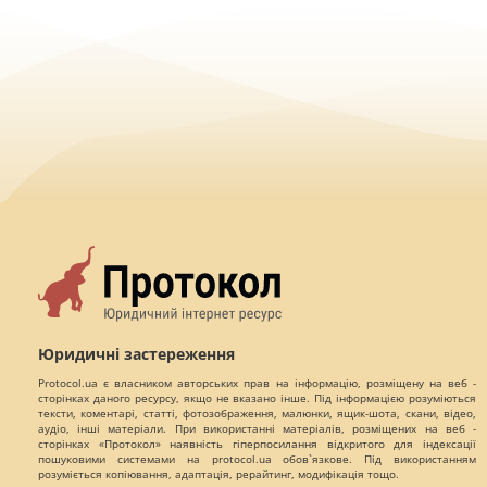
Юридичні застереження
Protocol.ua є власником авторських прав на інформацію, розміщену на веб -
сторінках даного ресурсу, якщо не вказано інше. Під інформацією розуміються
тексти, коментарі, статті, фотозображення, малюнки, ящик-шота, скани, відео,
аудіо, інші матеріали. При використанні матеріалів, розміщених на веб -
сторінках «Протокол» наявність гіперпосилання відкритого для індексації
пошуковими системами на protocol.ua обов`язкове. Під використанням
розуміється копіювання, адаптація, рерайтинг, модифікація тощо.