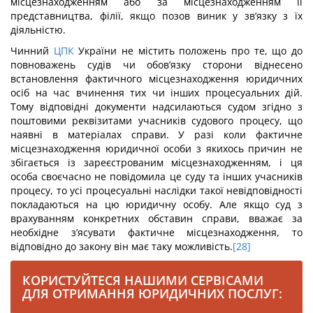
місцезнаходженням або за місцезнаходженням її
представництва, філії, якщо позов виник у зв’язку з їх
діяльністю.
Чинний
ЦПК
України не містить положень про те, що до
повноважень судів чи обов’язку сторони віднесено
встановлення фактичного місцезнаходження юридичних
осіб на час вчинення тих чи інших процесуальних дій.
Тому відповідні документи надсилаються судом згідно з
поштовими реквізитами учасників судового процесу, що
наявні в матеріалах справи. У разі коли фактичне
місцезнаходження юридичної особи з якихось причин не
збігається із зареєстрованим місцезнаходженням, і ця
особа своєчасно не повідомила це суду та інших учасників
процесу, то усі процесуальні наслідки такої невідповідності
покладаються на цю юридичну особу. Але якщо суд з
врахуванням конкретних обставин справи, вважає за
необхідне з’ясувати фактичне місцезнаходження, то
відповідно до закону він має таку можливість.
[28]
КОРИСТУЙТЕСЯ НАШИМИ СЕРВІСАМИ
ДЛЯ ОТРИМАННЯ ЮРИДИЧНИХ ПОСЛУГ: