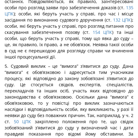
останніх. Повідомляються, як правило, заінтересовані
особи про розгляд заяви про забезпечення доказів (ст.
135
ЦПК
); особи, які беруть участь у справі, про час і місце
засідання по виконанню судового доручення (ст.
132
ЦПК
);
особи, які беруть участь у справі, про розгляд питання про
скасування забезпечення позову (ст.
154
ЦПК
) та інші
особи, що беруть участь у справі, тому що явка до суду –
це, як правило, їх право, а не обов’язок. Неявка такої особи
в суд не є перешкодою для розгляду справи чи вчинення
іншої процесуальної дії.
5. Судовий виклик – це “вимога” з’явитися до суду. Дана
“вимога” є обов’язковою і адресується тим учасникам
процесу, які відповідно до закону зобов’язані з’явитися до
суду. Це стосується свідків, експертів, спеціалістів,
перекладачів та інших осіб, участь яких відповідно до
законодавства є обов’язковою. Оскільки дана “вимога” є
обов’язковою, то у повістці про виклик зазначаються
наслідки і відповідальність особи, яку викликають, у разі її
неявки до суду без поважних причин. Так, наприклад, у ч. 2
ст.
50
ЦПК
закріплено положення про те, що свідок
зобов’язаний з’явитися до суду у визначений час і дати
правдиві показання про відомі йому обставини. За