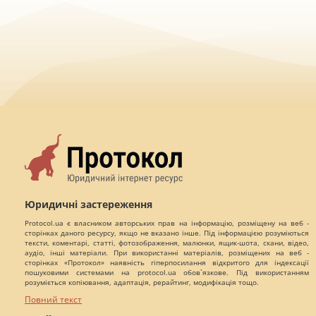
Юридичні застереження
Protocol.ua є власником авторських прав на інформацію, розміщену на веб -
сторінках даного ресурсу, якщо не вказано інше. Під інформацією розуміються
тексти, коментарі, статті, фотозображення, малюнки, ящик-шота, скани, відео,
аудіо, інші матеріали. При використанні матеріалів, розміщених на веб -
сторінках «Протокол» наявність гіперпосилання відкритого для індексації
пошуковими системами на protocol.ua обов`язкове. Під використанням
розуміється копіювання, адаптація, рерайтинг, модифікація тощо.
Повний текст