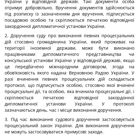
України у відповідній державі. Такі документи особа
отримує добровільно. Вручення документів здійснюється
під розписку із зазначенням дня вручення, підписується
посадовою особою та скріплюється печаткою відповідної
закордонної дипломатичної установи України.
2. Доручення суду про виконання певних процесуальних
дій стосовно громадянина України, який проживає на
території іноземної держави, може бути виконано
працівниками дипломатичного представництва чи
консульської установи України у відповідній державі, якщо
це передбачено міжнародним договором, згода на
обов’язковість якого надана Верховною Радою України. У
разі вчинення певних процесуальних дій складається
протокол, що підписується особою, стосовно якої вчинені
процесуальні дії, та особою, яка вчинила процесуальні дії, і
скріплюється печаткою відповідної закордонної
дипломатичної установи України. У протоколі
зазначаються день, час і місце виконання доручення.
3. Під час виконання судового доручення застосовується
процесуальний закон України. Для виконання доручення
не можуть застосовуватися примусові заходи.