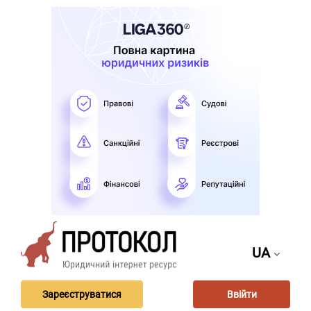
UA
Зареєструватися
Ввійти