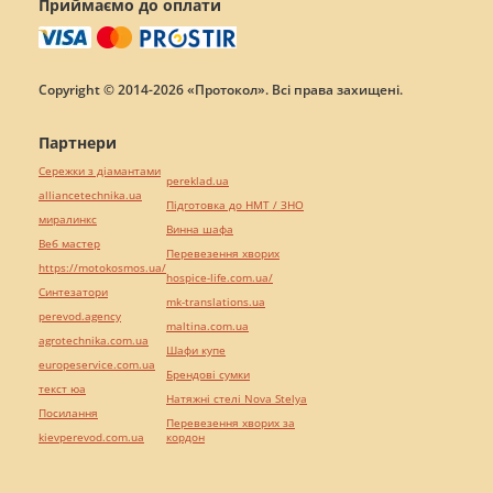
Приймаємо до оплати
Copyright © 2014-2026 «Протокол». Всі права захищені.
Партнери
Сережки з діамантами
pereklad.ua
alliancetechnika.ua
Підготовка до НМТ / ЗНО
миралинкс
Винна шафа
Веб мастер
Перевезення хворих
https://motokosmos.ua/
hospice-life.com.ua/
Синтезатори
mk-translations.ua
perevod.agency
maltina.com.ua
agrotechnika.com.ua
Шафи купе
europeservice.com.ua
Брендові сумки
текст юа
Натяжні стелі Nova Stelya
Посилання
Перевезення хворих за
kievperevod.com.ua
кордон