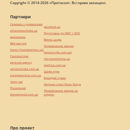
Copyright © 2014-2026 «Протокол». Всі права захищені.
Партнери
Сережки з діамантами
pereklad.ua
alliancetechnika.ua
Підготовка до НМТ / ЗНО
миралинкс
Винна шафа
Веб мастер
Перевезення хворих
https://motokosmos.ua/
hospice-life.com.ua/
Синтезатори
mk-translations.ua
perevod.agency
maltina.com.ua
agrotechnika.com.ua
Шафи купе
europeservice.com.ua
Брендові сумки
текст юа
Натяжні стелі Nova Stelya
Посилання
Перевезення хворих за
kievperevod.com.ua
кордон
Про проект