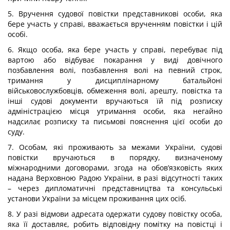
5. Вручення судової повістки представникові особи, яка
бере участь у справі, вважається врученням повістки і цій
особі.
6. Якщо особа, яка бере участь у справі, перебуває під
вартою або відбуває покарання у виді довічного
позбавлення волі, позбавлення волі на певний строк,
тримання у дисциплінарному батальйоні
військовослужбовців, обмеження волі, арешту, повістка та
інші судові документи вручаються їй під розписку
адміністрацією місця утримання особи, яка негайно
надсилає розписку та письмові пояснення цієї особи до
суду.
7. Особам, які проживають за межами України, судові
повістки вручаються в порядку, визначеному
міжнародними договорами, згода на обов’язковість яких
надана Верховною Радою України, в разі відсутності таких
– через дипломатичні представництва та консульські
установи України за місцем проживання цих осіб.
8. У разі відмови адресата одержати судову повістку особа,
яка її доставляє, робить відповідну помітку на повістці і