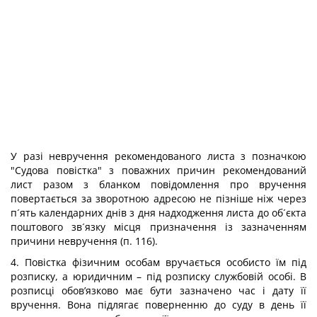
У разі невручення рекомендованого листа з позначкою
"Судова повістка" з поважних причин рекомендований
лист разом з бланком повідомлення про вручення
повертається за зворотною адресою не пізніше ніж через
п´ять календарних днів з дня надходження листа до об´єкта
поштового зв´язку місця призначення із зазначенням
причини невручення (п. 116).
4. Повістка фізичним особам вручається особисто їм під
розписку, а юридичним – під розписку службовій особі. В
розписці обов’язково має бути зазначено час і дату її
вручення. Вона підлягає поверненню до суду в день її