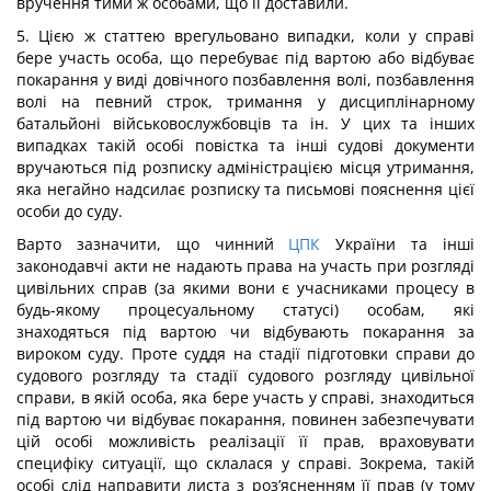
вручення тими ж особами, що її доставили.
5. Цією ж статтею врегульовано випадки, коли у справі
бере участь особа, що перебуває під вартою або відбуває
покарання у виді довічного позбавлення волі, позбавлення
волі на певний строк, тримання у дисциплінарному
батальйоні військовослужбовців та ін. У цих та інших
випадках такій особі повістка та інші судові документи
вручаються під розписку адміністрацією місця утримання,
яка негайно надсилає розписку та письмові пояснення цієї
особи до суду.
Варто зазначити, що чинний
ЦПК
України та інші
законодавчі акти не надають права на участь при розгляді
цивільних справ (за якими вони є учасниками процесу в
будь-якому процесуальному статусі) особам, які
знаходяться під вартою чи відбувають покарання за
вироком суду. Проте суддя на стадії підготовки справи до
судового розгляду та стадії судового розгляду цивільної
справи, в якій особа, яка бере участь у справі, знаходиться
під вартою чи відбуває покарання, повинен забезпечувати
цій особі можливість реалізації її прав, враховувати
специфіку ситуації, що склалася у справі. Зокрема, такій
особі слід направити листа з роз’ясненням її прав (у тому