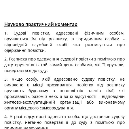
Науково практичний коментар
1. Судові повістки, адресовані фізичним особам,
вручаються їм під розписку, а юридичним особам –
відповідній службовій особі, яка розписується про
одержання повістки.
2. Розписка про одержання судової повістки з поміткою про
дату вручення в той самий день особами, які її вручали,
повертається до суду.
3. Якщо особу, якій адресовано судову повістку, не
виявлено в місці проживання, повістку під розписку
вручають будь-кому з повнолітніх членів сім’ї, які
проживають разом з нею, а за їх відсутності – відповідній
житлово-експлуатаційній організації або виконавчому
органу місцевого самоврядування.
4. У разі відсутності адресата особа, що доставляє судову
повістку, негайно повертає її до суду з поміткою про
причини невручення.