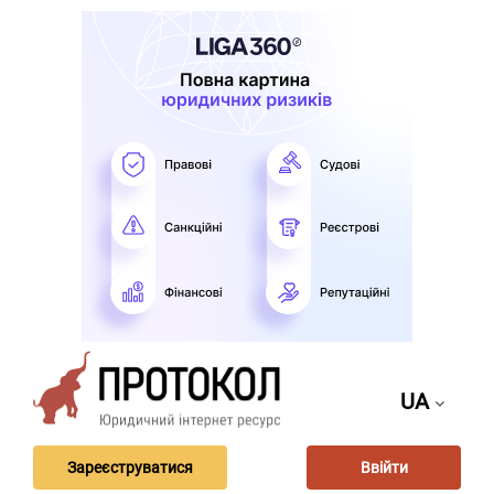
UA
Зареєструватися
Ввійти