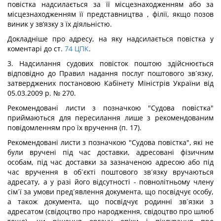
повістка надсилається за її місцезнаходженням або за
місцезнаходженням її представництва , філії, якщо позов
виник у зв’язку з їх діяльністю.
Докладніше про адресу, на яку надсилається повістка у
коментарі до ст.
74
ЦПК
.
3. Надсилання судових повісток поштою здійснюється
відповідно до Правил надання послуг поштового зв´язку,
затверджених постановою Кабінету Міністрів України від
05.03.2009 р. № 270.
Рекомендовані листи з позначкою "Судова повістка"
приймаються для пересилання лише з рекомендованим
повідомленням про їх вручення (п. 17).
Рекомендовані листи з позначкою "Судова повістка", які не
були вручені під час доставки, адресовані фізичним
особам, під час доставки за зазначеною адресою або під
час вручення в об´єкті поштового зв´язку вручаються
адресату, а у разі його відсутності - повнолітньому члену
сім´ї за умови пред´явлення документа, що посвідчує особу,
а також документа, що посвідчує родинні зв´язки з
адресатом (свідоцтво про народження, свідоцтво про шлюб