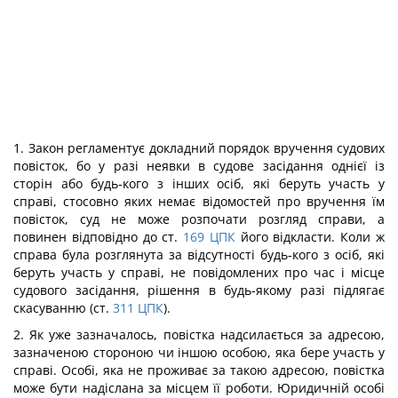
1. Закон регламентує докладний порядок вручення судових
повісток, бо у разі неявки в судове засідання однієї із
сторін або будь-кого з інших осіб, які беруть участь у
справі, стосовно яких немає відомостей про вручення їм
повісток, суд не може розпочати розгляд справи, а
повинен відповідно до ст.
169
ЦПК
його відкласти. Коли ж
справа була розглянута за відсутності будь-кого з осіб, які
беруть участь у справі, не повідомлених про час і місце
судового засідання, рішення в будь-якому разі підлягає
скасуванню (ст.
311
ЦПК
).
2. Як уже зазначалось, повістка надсилається за адресою,
зазначеною стороною чи іншою особою, яка бере участь у
справі. Особі, яка не проживає за такою адресою, повістка
може бути надіслана за місцем її роботи. Юридичній особі