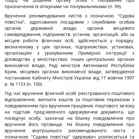
тощо), чи рішення органу опіки і піклування про
призначення їх опікунами чи піклувальниками (п. 99).
Вручення рекомендованих листів з позначкою "Судова
повістка", адресованих посадовим і службовим особам
органів державної влади, органів місцевого
самоврядування, підприємств, установ, організацій, або за
місцем роботи фізичних осіб, здійснюється у порядку,
визначеному у цих органах, підприємствах, установах,
організаціях з урахуванням Примірної інструкції з
діловодства у міністерствах, інших центральних органах
виконавчої влади, Раді міністрів Автономної Республіки
Крим, місцевих органах виконавчої влади, затвердженої
постановою Кабінету Міністрів України від 17 жовтня 1997
р. № 1153 (п. 100).
Під час вручення фізичній особі реєстрованого поштового
відправлення, виплати коштів за поштовим переказом з
повідомленням про вручення працівник поштового зв´язку
на підставі пред´явленого одержувачем документа, що
посвідчує особу, зазначає на бланку повідомлення про
вручення його прізвище. На бланку повідомлення про
вручення внутрішнього рекомендованого листа з
позначкою "Судова повістка" одержувач розписується та