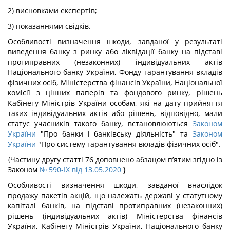
2) висновками експертів;
3) показаннями свідків.
Особливості визначення шкоди, завданої у результаті
виведення банку з ринку або ліквідації банку на підставі
протиправних (незаконних) індивідуальних актів
Національного банку України, Фонду гарантування вкладів
фізичних осіб, Міністерства фінансів України, Національної
комісії з цінних паперів та фондового ринку, рішень
Кабінету Міністрів України особам, які на дату прийняття
таких індивідуальних актів або рішень, відповідно, мали
статус учасників такого банку, встановлюються
Законом
України
"Про банки і банківську діяльність" та
Законом
України
"Про систему гарантування вкладів фізичних осіб".
{Частину другу статті 76 доповнено абзацом п’ятим згідно із
Законом
№ 590-IX від 13.05.2020
}
Особливості визначення шкоди, завданої внаслідок
продажу пакетів акцій, що належать державі у статутному
капіталі банків, на підставі протиправних (незаконних)
рішень (індивідуальних актів) Міністерства фінансів
України, Кабінету Міністрів України, Національного банку