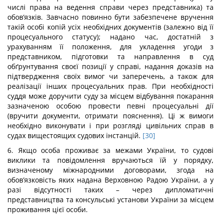
числі права на ведення справи через представника) та
обов’язків. Завчасно повинно бути забезпечене вручення
такій особі копій усіх необхідних документів (залежно від її
процесуального статусу); надано час, достатній з
урахуванням її положення, для укладення угоди з
представником, підготовки та направлення в суд
обґрунтування своєї позиції у справі, надання доказів на
підтвердження своїх вимог чи заперечень, а також для
реалізації інших процесуальних прав. При необхідності
суддя може доручити суду за місцем відбування покарання
зазначеною особою провести певні процесуальні дії
(вручити документи, отримати пояснення). Ці ж вимоги
необхідно виконувати і при розгляді цивільних справ в
судах вищестоящих судових інстанцій.
[30]
6. Якщо особа проживає за межами України, то судові
виклики та повідомлення вручаються їй у порядку,
визначеному міжнародними договорами, згода на
обов’язковість яких надана Верховною Радою України, а у
разі відсутності таких – через дипломатичні
представництва та консульські установи України за місцем
проживання цієї особи.