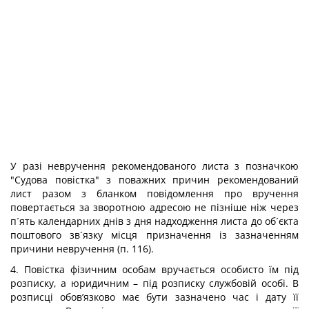
У разі невручення рекомендованого листа з позначкою
"Судова повістка" з поважних причин рекомендований
лист разом з бланком повідомлення про вручення
повертається за зворотною адресою не пізніше ніж через
п´ять календарних днів з дня надходження листа до об´єкта
поштового зв´язку місця призначення із зазначенням
причини невручення (п. 116).
4. Повістка фізичним особам вручається особисто їм під
розписку, а юридичним – під розписку службовій особі. В
розписці обов’язково має бути зазначено час і дату її