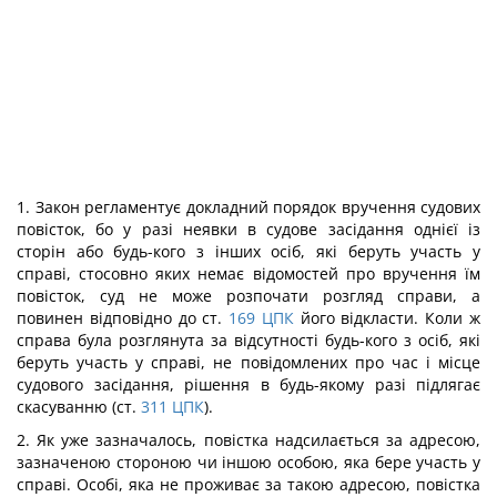
1. Закон регламентує докладний порядок вручення судових
повісток, бо у разі неявки в судове засідання однієї із
сторін або будь-кого з інших осіб, які беруть участь у
справі, стосовно яких немає відомостей про вручення їм
повісток, суд не може розпочати розгляд справи, а
повинен відповідно до ст.
169
ЦПК
його відкласти. Коли ж
справа була розглянута за відсутності будь-кого з осіб, які
беруть участь у справі, не повідомлених про час і місце
судового засідання, рішення в будь-якому разі підлягає
скасуванню (ст.
311
ЦПК
).
2. Як уже зазначалось, повістка надсилається за адресою,
зазначеною стороною чи іншою особою, яка бере участь у
справі. Особі, яка не проживає за такою адресою, повістка