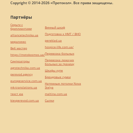
Copyright © 2014-2026 «Протокол». Все права защищены.
Партнёры
Серьги с
Винный шкаф
бриллиантами
Подготовка к НМТ / ВНО
alliancetechnika.ua
pereklad.ua
миралинкс
hospice-life.com.ua/
Веб мастер
Перевозка больных
https://motokosmos.ua/
Перевозка лежачих
Синтезаторы
больных за границу
agrotechnika.com.ua
Шкафы купе
perevod.agency
Брендовые сумки
europeservice.com.ua
Натяжные потолки Nova
mk-translations.ua
Stelya
текст юа
maltina.com.ua
kievperevod.com.ua
Cылки