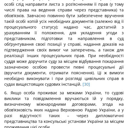
особі слід направити листа з роз’ясненням її прав (у тому
числі права на ведення справи через представника) та
обов’язків. Завчасно повинно бути забезпечене вручення
такій особі копій усіх необхідних документів (залежно від її
процесуального статусу); надано час, достатній з
урахуванням її положення, для укладення угоди з
представником, підготовки та направлення в суд
обґрунтування своєї позиції у справі, надання доказів на
підтвердження своїх вимог чи заперечень, а також для
реалізації інших процесуальних прав. При необхідності
суддя може доручити суду за місцем відбування покарання
зазначеною особою провести певні процесуальні дії
(вручити документи, отримати пояснення). Ці ж вимоги
необхідно виконувати і при розгляді цивільних справ в
судах вищестоящих судових інстанцій.
[30]
6. Якщо особа проживає за межами України, то судові
виклики та повідомлення вручаються їй у порядку,
визначеному міжнародними договорами, згода на
обов’язковість яких надана Верховною Радою України, а у
разі відсутності таких – через дипломатичні
представництва та консульські установи України за місцем
проживання цієї особи.