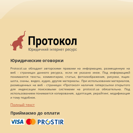
Юридические оговорки
Protocol.ua обладает авторскими правами на информацию, размещенную на
веб - страницах данного ресурса, если не указано иное. Под информацией
понимаются тексты, комментарии, статьи, фотоизображения, рисунки, ящик-
шота, сканы, видео, аудио, другие материалы. При использовании материалов,
размещенных на веб - страницах «Протокол» наличие гиперссылки открытого
для индексации поисковыми системами на protocol.ua обязательна. Под
использованием понимается копирования, адаптация, рерайтинг, модификация
и тому подобное.
Полный текст
Приймаємо до оплати