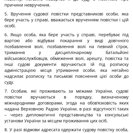
причини невручення.
5. Вручення судової повістки представникові особи, яка
бере участь у справі, вважається врученням повістки і цій
особі.
6. Якщо особа, яка бере участь у справі, перебуває під
вартою або відбуває покарання у виді довічного
позбавлення волі, позбавлення волі на певний строк,
тримання у дисциплінарному батальйоні
військовослужбовців, обмеження волі, арешту, повістка та
інші судові документи вручаються їй під розписку
адміністрацією місця утримання особи, яка негайно
надсилає розписку та письмові пояснення цієї особи до
суду.
7. Особам, які проживають за межами України, судові
повістки вручаються в порядку, визначеному
міжнародними договорами, згода на обов’язковість яких
надана Верховною Радою України, в разі відсутності таких
– через дипломатичні представництва та консульські
установи України за місцем проживання цих осіб.
8. У разі відмови адресата одержати судову повістку особа,