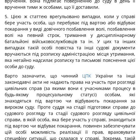
вручення. Вона підлягає поверненню до суду в день її
вручення тими ж особами, що її доставили.
5. Цією ж статтею врегульовано випадки, коли у справі
бере участь особа, що перебуває під вартою або відбуває
покарання у виді довічного позбавлення волі, позбавлення
волі на певний строк, тримання у дисциплінарному
батальйоні військовослужбовців та ін. У цих та інших
випадках такій особі повістка та інші судові документи
вручаються під розписку адміністрацією місця утримання,
яка негайно надсилає розписку та письмові пояснення цієї
особи до суду.
Варто зазначити, що чинний
ЦПК
України та інші
законодавчі акти не надають права на участь при розгляді
цивільних справ (за якими вони є учасниками процесу в
будь-якому процесуальному статусі) особам, які
знаходяться під вартою чи відбувають покарання за
вироком суду. Проте суддя на стадії підготовки справи до
судового розгляду та стадії судового розгляду цивільної
справи, в якій особа, яка бере участь у справі, знаходиться
під вартою чи відбуває покарання, повинен забезпечувати
цій особі можливість реалізації її прав, враховувати
специфіку ситуації, що склалася у справі. Зокрема, такій