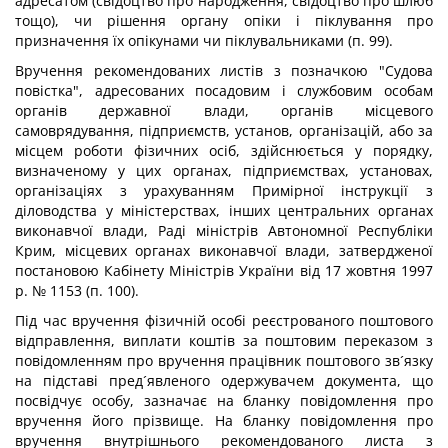
адресатом (свідоцтво про народження, свідоцтво про шлюб
тощо), чи рішення органу опіки і піклування про
призначення їх опікунами чи піклувальниками (п. 99).
Вручення рекомендованих листів з позначкою "Судова
повістка", адресованих посадовим і службовим особам
органів державної влади, органів місцевого
самоврядування, підприємств, установ, організацій, або за
місцем роботи фізичних осіб, здійснюється у порядку,
визначеному у цих органах, підприємствах, установах,
організаціях з урахуванням Примірної інструкції з
діловодства у міністерствах, інших центральних органах
виконавчої влади, Раді міністрів Автономної Республіки
Крим, місцевих органах виконавчої влади, затвердженої
постановою Кабінету Міністрів України від 17 жовтня 1997
р. № 1153 (п. 100).
Під час вручення фізичній особі реєстрованого поштового
відправлення, виплати коштів за поштовим переказом з
повідомленням про вручення працівник поштового зв´язку
на підставі пред´явленого одержувачем документа, що
посвідчує особу, зазначає на бланку повідомлення про
вручення його прізвище. На бланку повідомлення про
вручення внутрішнього рекомендованого листа з