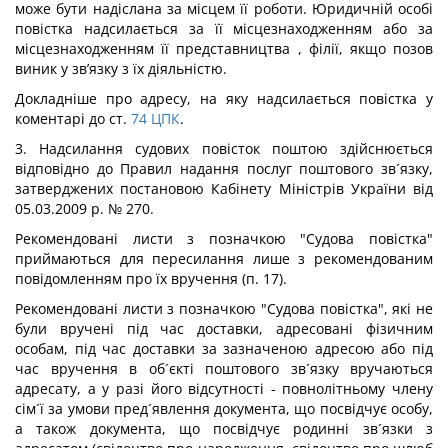
може бути надіслана за місцем її роботи. Юридичній особі
повістка надсилається за її місцезнаходженням або за
місцезнаходженням її представництва , філії, якщо позов
виник у зв’язку з їх діяльністю.
Докладніше про адресу, на яку надсилається повістка у
коментарі до ст.
74
ЦПК
.
3. Надсилання судових повісток поштою здійснюється
відповідно до Правил надання послуг поштового зв´язку,
затверджених постановою Кабінету Міністрів України від
05.03.2009 р. № 270.
Рекомендовані листи з позначкою "Судова повістка"
приймаються для пересилання лише з рекомендованим
повідомленням про їх вручення (п. 17).
Рекомендовані листи з позначкою "Судова повістка", які не
були вручені під час доставки, адресовані фізичним
особам, під час доставки за зазначеною адресою або під
час вручення в об´єкті поштового зв´язку вручаються
адресату, а у разі його відсутності - повнолітньому члену
сім´ї за умови пред´явлення документа, що посвідчує особу,
а також документа, що посвідчує родинні зв´язки з