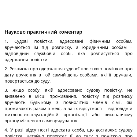
Науково практичний коментар
1. Судові повістки, адресовані фізичним особам,
вручаються їм під розписку, а юридичним особам –
відповідній службовій особі, яка розписується про
одержання повістки.
2. Розписка про одержання судової повістки з поміткою про
дату вручення в той самий день особами, які її вручали,
повертається до суду.
3. Якщо особу, якій адресовано судову повістку, не
виявлено в місці проживання, повістку під розписку
вручають будь-кому з повнолітніх членів сім’ї, які
проживають разом з нею, а за їх відсутності – відповідній
житлово-експлуатаційній організації або виконавчому
органу місцевого самоврядування.
4. У разі відсутності адресата особа, що доставляє судову
повістку, негайно повертає її до суду з поміткою про