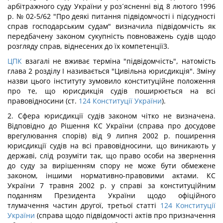
арбітражного суду України у роз´ясненні від 8 лютого 1996
р. № 02-5/62 "Про деякі питання підвідомчості і підсудності
справ господарським судам" визначила підвідомчість як
передбачену законом сукуп­ність повноважень судів щодо
розгляду справ, віднесених до їх компетенції3.
ЦПК
взагалі не вживає терміна "підвідомчість", натомість
глава 2 розділу І називається "Цивільна юрисдикція". Зміну
назви цього інституту зумовило конституційне положення
про те, що юрисдикція судів поширюється на всі
правовідносини (ст.
124
Конституції України
).
2. Сфера юрисдикції судів законом чітко не визначена.
Відповідно до Рішення КС України (справа про досудове
врегулювання спорів) від 9 липня 2002 р. поширення
юрисдикції судів на всі правовідносини, що вини­кають у
державі, слід розуміти так, що право особи на звер­нення
до суду за вирішенням спору не може бути обмежене
законом, іншими нормативно-правовими актами. КС
України 7 травня 2002 р. у справі за конституційним
поданням Президента України щодо офіцій­ного
тлумачення частин другої, третьої статті
124
Конституції
України
(справа щодо підвідомчості актів про призначення