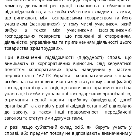
моменту державної реєстрації товариства з обмеженою
відповідальністю, а за своїм суб'єктним складом є такими,
що виникають між господарським товариством та його
учасником (засновником), у тому числі учасником, який
вибув, а також між учасниками (засновниками)
господарських товариств, що пов'язані зі створенням,
діяльністю, управлінням та припиненням діяльності цього
товариства (крім трудових).
При визначенні підвідомчості (підсудності) справ, що
виникають із корпоративних відносин, слід керуватися
поняттям корпоративних прав, наведеним у частині
першій статті 167 ГК України - корпоративними є права
особи, частка якої визначається у статутному фонді (майні)
господарської організації, що включають правомочності на
участь цієї особи в управлінні господарською організацією,
отримання певної частки прибутку (дивідендів) даної
організації та активів у разі ліквідації останньої відповідно
до закону, а також інші правомочності, передбачені
законом та статутними документами.
У разі якщо суб'єктний склад осіб, які беруть участь у
справі, або предмет позову не відповідають визначеним у