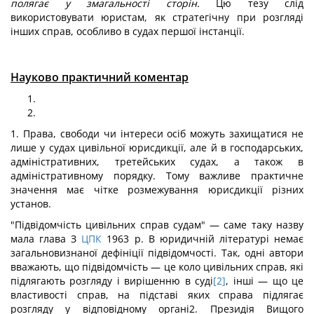
полягає у змагальності сторін.
Цю тезу слід
використовувати юристам, як стратегічну при розгляді
інших справ, особливо в судах першої інстанції.
Науково практичний коментар
1. Права, свободи чи інтереси осіб можуть захищатися не
лише у судах цивільної юрисдикції, але й в господарських,
адміністративних, третейських судах, а також в
адміністратив­ному порядку. Тому важливе практичне
значення має чітке розмежування юрисдикції різних
установ.
"Підвідомчість цивільних справ судам" — саме таку назву
мала глава З
ЦПК
1963 р. В юридичній літературі немає
загальновизнаної дефініції підвідомчості. Так, одні автори
вважають, що підвідомчість — це коло цивільних справ, які
підлягають розгляду і вирішенню в суді
[2]
, інші — що це
влас­тивості справ, на підставі яких справа підлягає
розгляду у відповідному органі2. Президія Вищого