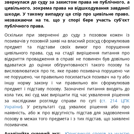
звернулася до суду за захистом права не публічного, а
цивільного, зокрема права на відшкодування завданої
шкоди. У такому випадку це спір про цивільне право,
незважаючи на те, що у спорі бере участь суб'єкт
публічного права.
Оскільки при зверненні до суду з позовом кожен із
позивачів у позовній заяві на власний розсуд сформулював
предмет та підстави своїх вимог про порушення
цивільного права, суд на стадії вирішення питання про
відкриття провадження в справі не повинен був довільно
вдаватися до оцінки обґрунтованості такого позову та
висловлюватися про те, яке право позивача порушено чи
не порушено, чи правильно посилається позивач на ту або
іншу норму закону і чи правильно він сформулював
предмет і підставу позову. Зазначені питання входять до
кола тих, які суд має вирішити під час ухвалення рішення
за наслідками розгляду справи по суті (
ст. 214 ЦПК
України
). У результаті суд ухвалює рішення або про
наявність, або ж про відсутність підстав для задоволення
позову в межах того предмета і з тих підстав, що заявлені
позивачем.
Аналізуйте судовий акт:
Юрисдикція спорів за участю