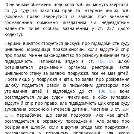
2) не знімає обмежень щодо кола осіб, які можуть звертати­
ся до суду за захистом прав та інтересів інших осіб
(зокрема право звернутися із заявою про визнання
громадянина обмежено дієздатним чи недієздатним
належить лише особам, зазначе­ним у ст. 237 цього
Кодексу).
Перший виняток стосується дискусії про підвідомчість суду
цивільної юрисдикції правовідносин, коли відсутній спір
про право. Чинне законодавство по-різному визначає таку
підвідомчість. Наприклад, згідно зі ст.
106
СК
шлюб
розривається державним органом реєстрації актів
цивільного стану за за­явою подружжя, яке не має дітей.
Проте якщо у подружжя є діти, то заява про розірвання
шлюбу подається разом із письмо­вим договором про
утримання дітей і відповідно до ст.
106
СК
вона
розглядається лише судом. Фактично, в обох випадках
відсутній спір про право, але підвідомчість цих справ суду
зумовлена охороною інтересів дитини. Частина 3 ст.
234
ЦПК
передбачає, що заява подружжя, яке має дітей,
розглядається в окремому провадженні. Але заява про
розірвання шлюбу, коли відсутня згода між подружжям,
розглядається у позовному про­вадженні, для якого