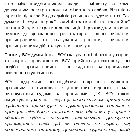
спір між представником влади – мінюсту, а саме
державним реєстратором, та фізичною особою більшість
юристів віднесло би до адміністративного судочинства. Так
думали і суди першої, адміністративної та касаційної
інстанцій адміністративної юстиції. І розглядали позовні
вимоги до державного реєстратора – «про визнання
протиправним та скасування рішення, визнання
протиправними дій, скасування запису.»
Проте у ВСУ думка інша. ВСУ скасував всі рішення у справі
та закрив провадження. ВСУ прийшов до висновку, що
подібні справи повинні розглядатись за правилами
цивільного судочинства.
ВСУ підкреслив, що подібний спір не є публічно-
правовим, а випливає з договірних відносин і має
вирішуватися судами за правилами ЦПК. ВСУ також
акцентував увагу на тому, що
визначальним принципом
здійснення правосуддя в адміністративних справах є
принцип офіційного з’ясування всіх обставин у справі і
обов’язок суб’єкта владних повноважень доказувати
правомірність своїх дій чи рішень, на відміну від
визначального принципу цивільного судочинства, який