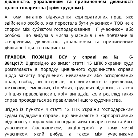
діяльністю, управлінням та припиненням діяльності
цього товариства (крім трудових).
А тому питання відчуження корпоративних прав, яке
здійснено особою, яка перестала бути учасником ТОВ не є
спором між суб’єктом господарювання і її учасником або
особою, що вибула з числа учасників і не пов’язане зі
створенням, діяльністю, управлінням та припиненням
діяльності цього товариства.
ПРАВОВА
ПОЗИЦІЯ ВСУ у
справі
за
№ 6-
381цс17:
Відповідно до вимог статті 15 ЦПК України суди
розглядають в порядку цивільного судочинства справи
щодо захисту порушених, невизнаних або оспорюваних
прав, свобод чи інтересів, що виникають із цивільних,
житлових, земельних, сімейних, трудових відносин, а також
з інших правовідносин, крім випадків, коли розгляд таких
справ проводиться за правилами іншого судочинства.
Згідно із пунктом 4 статті 12 ГПК України господарським
судам підвідомчі справи, що виникають з корпоративних
відносин у спорах між господарським товариством та його
учасником (засновником, акціонером), у тому числі
учасником, який вибув, а також між учасниками