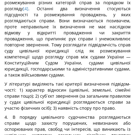
розмежування різних категорій справ за порядком їх
розгляду
[4]
. Останні два визначення стосуються
підсудності та розмежування проваджень, у яких
розглядаються справи. Вони визначаються позивачем,
проте неправильне їх визначення не має наслідком
відмову у відкритті провадження чи закриття
провадження, що припиняє рух справи і унеможливлює
повторне звернення. Тому розглядати підвідом­чість справ
суду цивільної юрисдикції слід як розмежування
компетенції щодо розгляду справ між судами України —
Кон­ституційним Судом України, судами цивільної
юрисдикції, гос­подарськими та адміністративними судами,
а також військовими судами.
У літературі виділяють такі критерії визначення підвідом­
чості: 1) характер відносин (цивільні, земельні, сімейні
справи тощо); 2) суб´єкт звернення (за загальним правилом
у судах цивільної юрисдикції розглядаються справи за
участю фізичних осіб); 3) наявність спору про право.
4. В порядку цивільного судочинства розглядаються
справи щодо захисту порушених, невизнаних або
оспорюваних прав, свобод чи інтересів, що виникають із