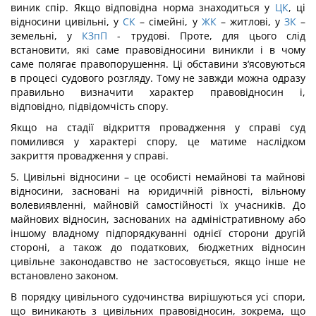
виник спір. Якщо відповідна норма знаходиться у
ЦК
, ці
відносини цивільні, у
СК
– сімейні, у
ЖК
– житлові, у
ЗК
–
земельні, у
КЗпП
- трудові. Проте, для цього слід
встановити, які саме правовідносини виникли і в чому
саме полягає правопорушення. Ці обставини з‘ясовуються
в процесі судового розгляду. Тому не завжди можна одразу
правильно визначити характер правовідносин і,
відповідно, підвідомчість спору.
Якщо на стадії відкриття провадження у справі суд
помилився у характері спору, це матиме наслідком
закриття провадження у справі.
5. Цивільні відносини – це особисті немайнові та майнові
відносини, засновані на юридичній рівності, вільному
волевиявленні, майновій самостійності їх учасників. До
майнових відносин, заснованих на адміністративному або
іншому владному підпорядкуванні однієї сторони другій
стороні, а також до податкових, бюджетних відносин
цивільне законодавство не застосовується, якщо інше не
встановлено законом.
В порядку цивільного судочинства вирішуються усі спори,
що виникають з цивільних правовідносин, зокрема, що