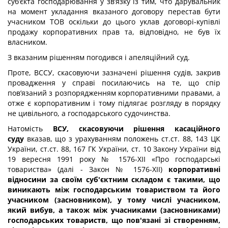
суб’єкта господарювання у зв’язку із тим, что дарувальник
на момент укладання вказаного договору перестав бути
учасником ТОВ оскільки до цього уклав договорі-купівлі
продажу корпоративних прав та, відповідно, не був їх
власником.
З вказаним рішенням погодився і апеляційний суд.
Проте, ВССУ, скасовуючи зазначені рішення судів, закрив
провадження у справі посилаючись на те, що спір
пов’язаний з розпорядженням корпоративними правами, а
отже є корпоративним і тому підлягає розгляду в порядку
не цивільного, а господарського судочинства.
Натомість
ВСУ, скасовуючи рішення касаційного
суду
вказав, що з урахуванням положень ст.ст. 88, 143 ЦК
України, ст.ст. 88, 167 ГК України, ст. 10 Закону України від
19 вересня 1991 року № 1576-XII «Про господарські
товариства» (далі - Закон № 1576-XII)
корпоративні
відносини за своїм суб'єктним складом є такими, що
виникають між господарським товариством та його
учасником (засновником), у тому числі учасником,
який вибув, а також між учасниками (засновниками)
господарських товариств, що пов'язані зі створенням,