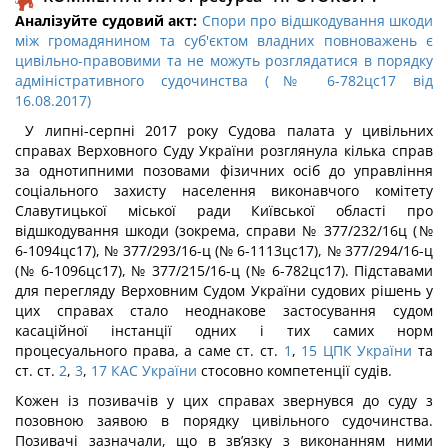
Аналізуйте судовий акт:
Спори про відшкодування шкоди
між громадянином та суб'єктом владних повноважень є
цивільно-правовими та не можуть розглядатися в порядку
адміністративного судочинства (№ 6-782цс17 від
16.08.2017)
У липні-серпні 2017 року Судова палата у цивільних
справах Верховного Суду України розглянула кілька справ
за однотипними позовами фізичних осіб до управління
соціального захисту населення виконавчого комітету
Славутицької міської ради Київської області про
відшкодування шкоди (зокрема, справи № 377/232/16ц (№
6-1094цс17), № 377/293/16-ц (№ 6-1113цс17), № 377/294/16-ц
(№ 6-1096цс17), № 377/215/16-ц (№ 6-782цс17). Підставами
для перегляду Верховним Судом України судових рішень у
цих справах стало неоднакове застосування судом
касаційної інстанції одних і тих самих норм
процесуального права, а саме ст. ст.
1
,
15 ЦПК України
та
ст. ст.
2
,
3
,
17 КАС України
стосовно компетенції судів.
Кожен із позивачів у цих справах звернувся до суду з
позовною заявою в порядку цивільного судочинства.
Позивачі зазначали, що в зв’язку з виконанням ними