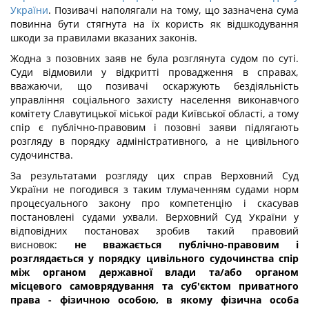
України
. Позивачі наполягали на тому, що зазначена сума
повинна бути стягнута на їх користь як відшкодування
шкоди за правилами вказаних законів.
Жодна з позовних заяв не була розглянута судом по суті.
Суди відмовили у відкритті провадження в справах,
вважаючи, що позивачі оскаржують бездіяльність
управління соціального захисту населення виконавчого
комітету Славутицької міської ради Київської області, а тому
спір є публічно-правовим і позовні заяви підлягають
розгляду в порядку адміністративного, а не цивільного
судочинства.
За результатами розгляду цих справ Верховний Суд
України не погодився з таким тлумаченням судами норм
процесуального закону про компетенцію і скасував
постановлені судами ухвали. Верховний Суд України у
відповідних постановах зробив такий правовий
висновок:
не вважається публічно-правовим і
розглядається у порядку цивільного судочинства спір
між органом державної влади та/або органом
місцевого самоврядування та суб'єктом приватного
права - фізичною особою, в якому фізична особа