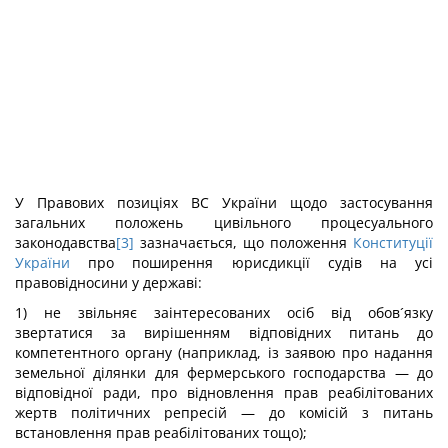
У Правових позиціях ВС України щодо застосу­вання
загальних положень цивільного процесуального
законодавства
[3]
зазначається, що положення
Конституції
України
про поширення юрисдикції судів на усі
правовідносини у державі:
1) не звільняє заінтересованих осіб від обов´язку
звертатися за вирішенням відповідних питань до
компетентного органу (наприклад, із заявою про надання
земельної ділянки для фермерського господарства — до
відповідної ради, про віднов­лення прав реабілітованих
жертв політичних репресій — до комісій з питань
встановлення прав реабілітованих тощо);