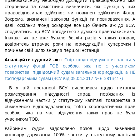
правозахиснику необхідно дослідити правовідносини між
сторонами та самостійно визначити, які функції у цих
правовідносинах здійснює чи повинен здійснити Фонд.
Зокрема, визначені законом функції та повноваження. А
далі, оскільки Фонд оскаржує все що бачить аж до ВСУ,
сподіватись, що ВСУ погодиться з думкою правозахисника.
Інакше, як це вже бувало безліч разів у таких спорах,
довіритель втрачає роки на юрисдикційні суперечки і
починає свій шлях знову з першої інстанції.
Аналізуйте судовий акт:
Спір щодо відчуження частки у
статутному фонді ТОВ особою, яка не є учасником
товариства, підвідомчий судам загальної юрисдикції, а НЕ
господарським судам (ВСУ від 05.04.2017 № 6-381цс17)
В у цій постанові ВСУ висловився щодо питання
розмежування підсудності справ, пов’язаних із
відчуженням частки у статутному капіталі товариства з
обмеженою відповідальністю, тобто корпоративних прав
особою, яка на час відчуження таких прав не була
учасником ТОВ.
Районним судом задоволено позов щодо визнання
договору дарування 100% частки у статутному капіталі