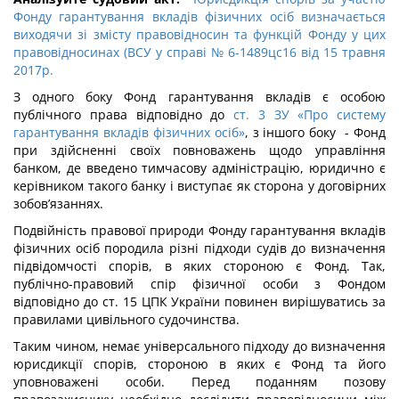
Фонду гарантування вкладів фізичних осіб визначається
виходячи зі змісту правовідносин та функцій Фонду у цих
правовідносинах (ВСУ у справі № 6-1489цс16 від 15 травня
2017р.
З одного боку Фонд гарантування вкладів є особою
публічного права відповідно до
ст. 3 ЗУ «Про систему
гарантування вкладів фізичних осіб»
, з іншого боку - Фонд
при здійсненні своїх повноважень щодо управління
банком, де введено тимчасову адміністрацію, юридично є
керівником такого банку і виступає як сторона у договірних
зобов’язаннях.
Подвійність правової природи Фонду гарантування вкладів
фізичних осіб породила різні підходи судів до визначення
підвідомчості спорів, в яких стороною є Фонд. Так,
публічно-правовий спір фізичної особи з Фондом
відповідно до ст. 15 ЦПК України повинен вирішуватись за
правилами цивільного судочинства.
Таким чином, немає універсального підходу до визначення
юрисдикції спорів, стороною в яких є Фонд та його
уповноважені особи. Перед поданням позову