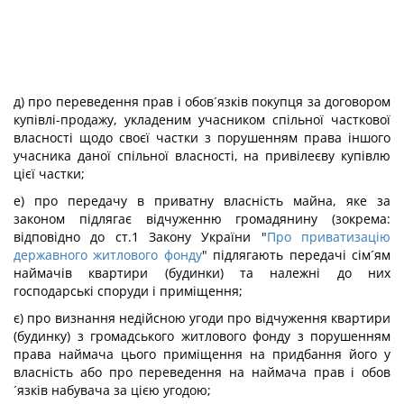
д) про переведення прав і обов´язків покупця за договором
купівлі-продажу, укладеним учасником спільної часткової
власності щодо своєї частки з порушенням права іншого
учасника даної спільної власності, на привілеєву купівлю
цієї частки;
е) про передачу в приватну власність майна, яке за
законом підлягає відчуженню громадянину (зокрема:
відповідно до ст.1 Закону України "
Про приватизацію
державного житлового фонду
" підлягають передачі сім´ям
наймачів квартири (будинки) та належні до них
господарські споруди і приміщення;
є) про визнання недійсною угоди про відчуження квартири
(будинку) з громадського житлового фонду з порушенням
права наймача цього приміщення на придбання його у
власність або про переведення на наймача прав і обов
´язків набувача за цією угодою;