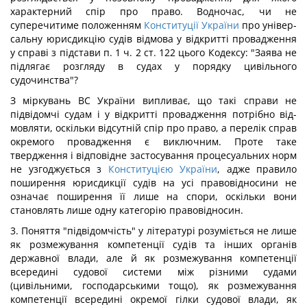
характерний спір про право. Водночас, чи не
суперечитиме положенням
Конституції України
про універ­
сальну юрисдикцію судів відмова у відкритті провадження
у справі з підстави п. 1 ч. 2 ст. 122 цього Кодексу: "Заява не
підлягає розгляду в судах у порядку цивільного
судочинства"?
З міркувань ВС України випливає, що такі справи не
підвідомчі судам і у відкритті провадження потрібно від­
мовляти, оскільки відсутній спір про право, а перелік справ
окремого провадження є виключним. Проте таке
твердження і відповідне застосування процесуальних норм
не узгоджується з
Конституцією України
, адже правило
поширення юрисдикції судів на усі правовідносини не
означає поширення її лише на спори, оскільки вони
становлять лише одну категорію правовідносин.
3. Поняття "підвідомчість" у літературі розуміється не лише
як розмежування компетенції судів та інших органів
державної влади, але й як розмежування компетенції
всередині судової системи між різними судами
(цивільними, господарськими тощо), як розмежування
компетенції всередині окремої гілки судової влади, як