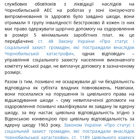
службових обов’язків з ліквідації наслідків на
Чорнобильській АЕС на роботах у зоні іонізуючого
випромінювання їх здоров’ю було завдано шкоди, вони
отримали ІІ групу інвалідності безстроково й кожен із них
має право одержувати щорічно допомогу на оздоровлення
в розмірі 5 мінімальних заробітних плат, як це
передбачено
ст. 48 Закону України «Про статус і
соціальний захист громадян, які постраждали внаслідок
Чорнобильської катастрофи»
, однак відповідач –
управління соціального захисту населення виконавчого
комітету міської ради, не виплачує допомогу в зазначеному
розмірі.
Разом із тим, позивачі не оскаржували дії чи бездіяльність
відповідача як суб’єкта владних повноважень. Навпаки,
вони посилалися на порушення їх цивільного права на
відшкодування шкоди – суму невиплаченої допомоги на
оздоровлення позивачі кваліфікували як завдану їм ядерну
шкоду, за яку настає цивільна відповідальність згідно з
Віденською конвенцією про цивільну відповідальність за
ядерну шкоду 1963 року,
Законом України «Про статус і
соціальний захист громадян, які постраждали внаслідок
Чорнобильської катастрофи»
,
ст. 1189 Цивільного кодексу