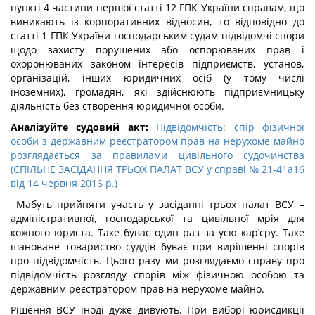
пункті 4 частини першої статті 12 ГПК України справам, що
виникають із корпоративних відносин, то відповідно до
статті 1 ГПК України господарським судам підвідомчі спори
щодо захисту порушених або оспорюваних прав і
охоронюваних законом інтересів підприємств, установ,
організацій, інших юридичних осіб (у тому числі
іноземних), громадян, які здійснюють підприємницьку
діяльність без створення юридичної особи.
Аналізуйте судовий акт:
Підвідомчість: спір фізичної
особи з державним реєстратором прав на нерухоме майно
розглядається за правилами цивільного судочинства
(СПІЛЬНЕ ЗАСІДАННЯ ТРЬОХ ПАЛАТ ВСУ у справі № 21-41а16
від 14 червня 2016 р.)
Мабуть прийняти участь у засіданні трьох палат ВСУ –
адміністративної, господарської та цивільної мрія для
кожного юриста. Таке буває один раз за усю кар’єру. Таке
шановане товариство суддів буває при вирішенні спорів
про підвідомчість. Цього разу ми розглядаємо справу про
підвідомчість розгляду спорів між фізичною особою та
державним реєстратором прав на нерухоме майно.
Рішення ВСУ іноді дуже дивують. При виборі юрисдикції