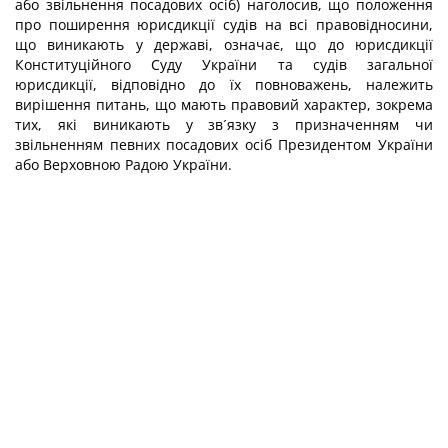
або звільнення посадових осіб) наголосив, що положення
про по­ширення юрисдикції судів на всі правовідносини,
що виника­ють у державі, означає, що до юрисдикції
Конституційного Суду України та судів загальної
юрисдикції, відповідно до їх повноважень, належить
вирішення питань, що мають право­вий характер, зокрема
тих, які виникають у зв´язку з призна­ченням чи
звільненням певних посадових осіб Президентом України
або Верховною Радою України.