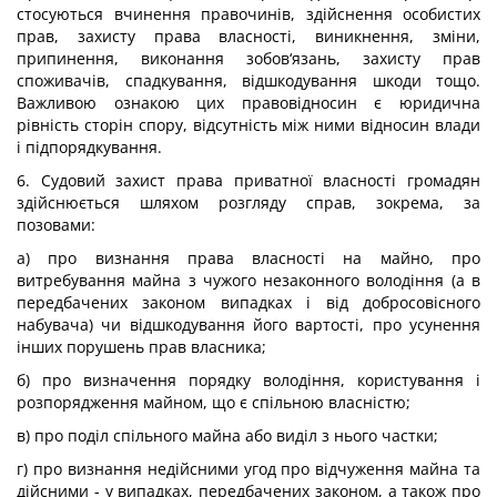
стосуються вчинення правочинів, здійснення особистих
прав, захисту права власності, виникнення, зміни,
припинення, виконання зобов‘язань, захисту прав
споживачів, спадкування, відшкодування шкоди тощо.
Важливою ознакою цих правовідносин є юридична
рівність сторін спору, відсутність між ними відносин влади
і підпорядкування.
6. Судовий захист права приватної власності громадян
здійснюється шляхом розгляду справ, зокрема, за
позовами:
а) про визнання права власності на майно, про
витребування майна з чужого незаконного володіння (а в
передбачених законом випадках і від добросовісного
набувача) чи відшкодування його вартості, про усунення
інших порушень прав власника;
б) про визначення порядку володіння, користування і
розпорядження майном, що є спільною власністю;
в) про поділ спільного майна або виділ з нього частки;
г) про визнання недійсними угод про відчуження майна та
дійсними - у випадках, передбачених законом, а також про