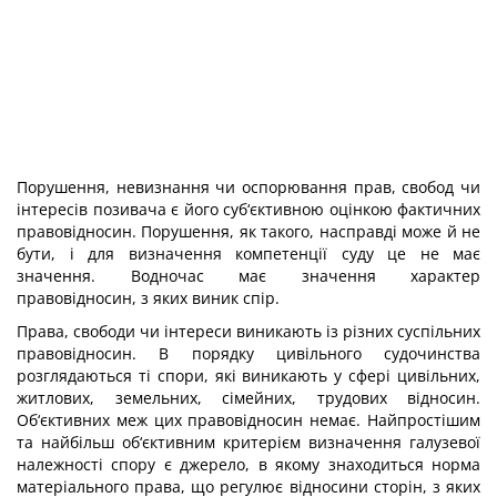
Порушення, невизнання чи оспорювання прав, свобод чи
інтересів позивача є його суб‘єктивною оцінкою фактичних
правовідносин. Порушення, як такого, насправді може й не
бути, і для визначення компетенції суду це не має
значення. Водночас має значення характер
правовідносин, з яких виник спір.
Права, свободи чи інтереси виникають із різних суспільних
правовідносин. В порядку цивільного судочинства
розглядаються ті спори, які виникають у сфері цивільних,
житлових, земельних, сімейних, трудових відносин.
Об‘єктивних меж цих правовідносин немає. Найпростішим
та найбільш об‘єктивним критерієм визначення галузевої
належності спору є джерело, в якому знаходиться норма
матеріального права, що регулює відносини сторін, з яких