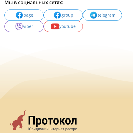
Мы в социальных сетях:
page
group
telegram
viber
youtube