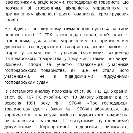
(засновниками, акціонерами) господарських товариств, що
пов'язані зі створенням, діяльністю, управлінням та
припиненням діяльності цього товариства, крім трудових
спорів.
Не підлягає розширеному тлумаченню пункт 4 частини
першої статті 12 ГПК також щодо справ, пов'язаних зі
створенням, діяльністю, управлінням та припиненням
діяльності господарського товариства, якщо однією зі
сторін у справі не є учасник (засновник, акціонер)
господарського товариства, у тому числі такий, що вибув.
Зокрема, спори за участю спадкоємців учасників
господарського товариства, які ще не стали його
учасниками, не є підвідомчими (підсудними)
господарським судам.
Із системного аналізу положень ст.ст. 88, 143 ЦК України,
ст.ст. 88, 167 ГК України, ст. 10 Закону України від 19
вересня 1991 року № 1576-XII «Про господарські
товариства» (далі - Закон № 1576-XII) вбачається, що
корпоративні права учасників господарського товариства
визначаються законом і статутними (установчими)
документами. Корпоративні відносини виникають,
змінюються та припиняються щодо корпоративних прав із