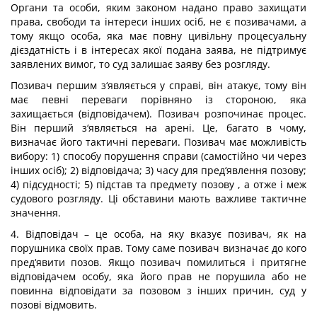
Органи та особи, яким законом надано право захищати
права, свободи та інтереси інших осіб, не є позивачами, а
тому якщо особа, яка має повну цивільну процесуальну
дієздатність і в інтересах якої подана заява, не підтримує
заявлених вимог, то суд залишає заяву без розгляду.
Позивач першим з‘являється у справі, він атакує, тому він
має певні переваги порівняно із стороною, яка
захищається (відповідачем). Позивач розпочинає процес.
Він перший з‘являється на арені. Це, багато в чому,
визначає його тактичні переваги. Позивач має можливість
вибору: 1) способу порушення справи (самостійно чи через
інших осіб); 2) відповідача; 3) часу для пред‘явлення позову;
4) підсудності; 5) підстав та предмету позову , а отже і меж
судового розгляду. Ці обставини мають важливе тактичне
значення.
4. Відповідач – це особа, на яку вказує позивач, як на
порушника своїх прав. Тому саме позивач визначає до кого
пред‘явити позов. Якщо позивач помилиться і притягне
відповідачем особу, яка його прав не порушила або не
повинна відповідати за позовом з інших причин, суд у
позові відмовить.