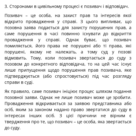
3. Сторонами в цивільному процесі є позивач і відповідач.
Позивач – це особа, на захист прав та інтересів якої
відкрито провадження у справі. З цього випливає, що
позовна заява подається для захисту порушених прав, а
саме порушення в часі повинно існувати до відкриття
провадження у справі. Однак буває, що позивач
помиляється, його права не порушені або ті права, які
порушені, якому не належать, а тому суд у позові
відмовить. Тому, коли позивач звертається до суду з
позовом до конкретного відповідача, то на цей час існує
лише припущення щодо порушення прав позивача, яке
підтверджується (або спростовується) під час розгляду
справи в суді.
Як правило, саме позивач ініціює процес шляхом подання
позовної заяви. Однак не лише позивач може це зробити.
Провадження відкривається за заявою представника або
осіб, яким за законом надано право звертатися до суду в
інтересах інших осіб. З цієї причини не вірним є
твердження про те, що позивач – це особа, яка звертається
до суду.