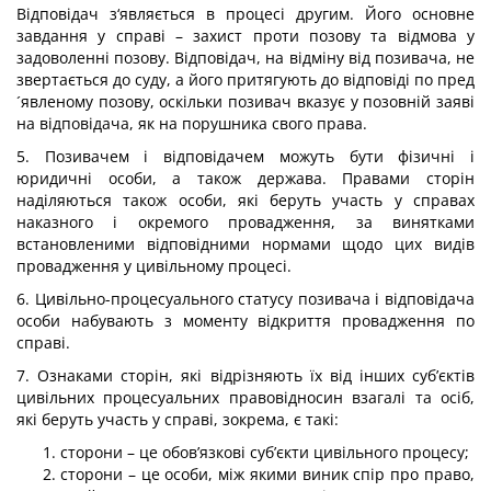
Відповідач з‘являється в процесі другим. Його основне
завдання у справі – захист проти позову та відмова у
задоволенні позову. Відповідач, на відміну від позивача, не
звертається до суду, а його притягують до відповіді по пред
´явленому позову, оскільки позивач вказує у позовній заяві
на відповідача, як на порушника свого права.
5. Позивачем і відповідачем можуть бути фізичні і
юридичні особи, а також держава. Правами сторін
наділяються також особи, які беруть участь у справах
наказного і окремого провадження, за винятками
встановленими відповідними нормами щодо цих видів
провадження у цивільному процесі.
6. Цивільно-процесуального статусу позивача і відповідача
особи набувають з моменту відкриття провадження по
справі.
7. Ознаками сторін, які відрізняють їх від інших суб’єктів
цивільних процесуальних правовідносин взагалі та осіб,
які беруть участь у справі, зокрема, є такі:
сторони – це обов’язкові суб’єкти цивільного процесу;
сторони – це особи, між якими виник спір про право,