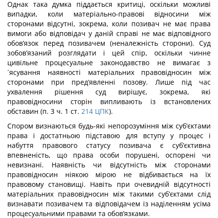
Однак така думка піддається критиці, оскільки можливі
випадки, коли матеріально-правові відносини між
сторонами відсутні, зокрема, коли позивач не має права
вимоги або відповідач у даній справі не має відповідного
обов’язок перед позивачем (неналежність сторони). Суд
зобов’язаний розглядати і цей спір, оскільки чинне
цивільне процесуальне законодавство не вимагає з
´ясування наявності матеріальних правовідносин між
сторонами при пред’явленні позову. Лише під час
ухвалення рішення суд вирішує, зокрема, які
правовідносини сторін випливають із встановлених
обставин (п. 3 ч. 1 ст.
214
ЦПК
).
Спором визнаються будь-які непорозуміння між суб’єктами
права і достатньою підставою для вступу у процес і
набуття правового статусу позивача є суб’єктивна
впевненість, що права особи порушені, оспорені чи
невизнані. Наявність чи відсутність між сторонами
правовідносин ніякою мірою не відбивається на їх
правовому становищі. Навіть при очевидній відсутності
матеріальних правовідносин між такими суб’єктами слід
визнавати позивачем та відповідачем із наділенням усіма
процесуальними правами та обов’язками.