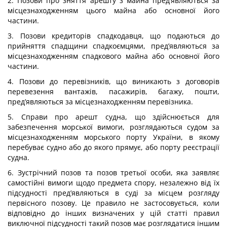
2. Позови про зняття арешту з майна пред’являються за
місцезнаходженням цього майна або основної його
частини.
3. Позови кредиторів спадкодавця, що подаються до
прийняття спадщини спадкоємцями, пред’являються за
місцезнаходженням спадкового майна або основної його
частини.
4. Позови до перевізників, що виникають з договорів
перевезення вантажів, пасажирів, багажу, пошти,
пред’являються за місцезнаходженням перевізника.
5. Справи про арешт судна, що здійснюється для
забезпечення морської вимоги, розглядаються судом за
місцезнаходженням морського порту України, в якому
перебуває судно або до якого прямує, або порту реєстрації
судна.
6. Зустрічний позов та позов третьої особи, яка заявляє
самостійні вимоги щодо предмета спору, незалежно від їх
підсудності пред’являються в суді за місцем розгляду
первісного позову. Це правило не застосовується, коли
відповідно до інших визначених у цій статті правил
виключної підсудності такий позов має розглядатися іншим