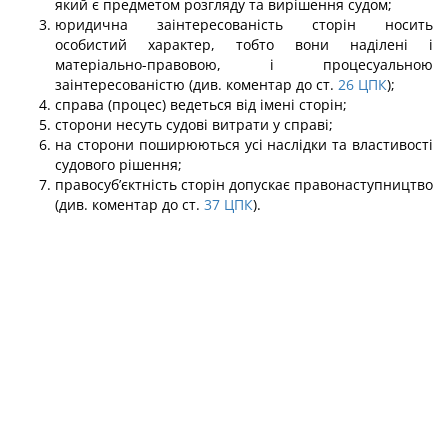
який є предметом розгляду та вирішення судом;
юридична заінтересованість сторін носить
особистий характер, тобто вони наділені і
матеріально-правовою, і процесуальною
заінтересованістю (див. коментар до ст.
26
ЦПК
);
справа (процес) ведеться від імені сторін;
сторони несуть судові витрати у справі;
на сторони поширюються усі наслідки та властивості
судового рішення;
правосуб’єктність сторін допускає правонаступництво
(див. коментар до ст.
37
ЦПК
).