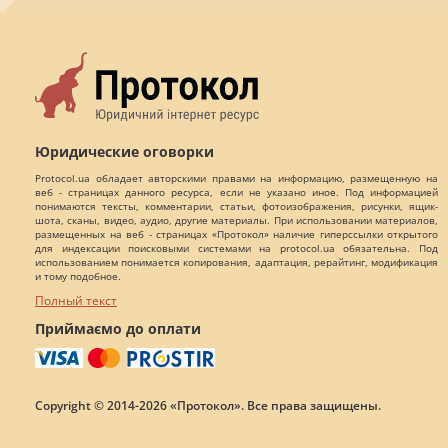
Юридические оговорки
Protocol.ua обладает авторскими правами на информацию, размещенную на
веб - страницах данного ресурса, если не указано иное. Под информацией
понимаются тексты, комментарии, статьи, фотоизображения, рисунки, ящик-
шота, сканы, видео, аудио, другие материалы. При использовании материалов,
размещенных на веб - страницах «Протокол» наличие гиперссылки открытого
для индексации поисковыми системами на protocol.ua обязательна. Под
использованием понимается копирования, адаптация, рерайтинг, модификация
и тому подобное.
Полный текст
Приймаємо до оплати
Copyright © 2014-2026 «Протокол». Все права защищены.