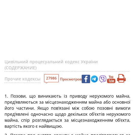
Цивільний процесуальний кодекс України
(СОДЕРЖАНИЕ)
27986
Прочие кодексы
Просмотров
1. Позови, що виникають із приводу нерухомого майна,
пред’являються за місцезнаходженням майна або основної
його частини. Якщо пов’язані між собою позовні вимоги
пред’явлені одночасно щодо декількох об’єктів нерухомого
майна, спір розглядається за місцезнаходженням об’єкта,
вартість якого є найвищою.