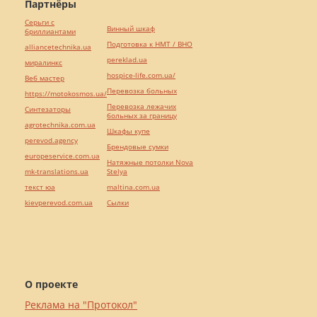
Партнёры
Серьги с
Винный шкаф
бриллиантами
Подготовка к НМТ / ВНО
alliancetechnika.ua
pereklad.ua
миралинкс
hospice-life.com.ua/
Веб мастер
Перевозка больных
https://motokosmos.ua/
Перевозка лежачих
Синтезаторы
больных за границу
agrotechnika.com.ua
Шкафы купе
perevod.agency
Брендовые сумки
europeservice.com.ua
Натяжные потолки Nova
mk-translations.ua
Stelya
текст юа
maltina.com.ua
kievperevod.com.ua
Cылки
О проекте
Реклама на "Протокол"