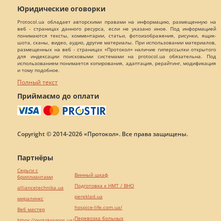
Юридические оговорки
Protocol.ua обладает авторскими правами на информацию, размещенную на
веб - страницах данного ресурса, если не указано иное. Под информацией
понимаются тексты, комментарии, статьи, фотоизображения, рисунки, ящик-
шота, сканы, видео, аудио, другие материалы. При использовании материалов,
размещенных на веб - страницах «Протокол» наличие гиперссылки открытого
для индексации поисковыми системами на protocol.ua обязательна. Под
использованием понимается копирования, адаптация, рерайтинг, модификация
и тому подобное.
Полный текст
Приймаємо до оплати
Copyright © 2014-2026 «Протокол». Все права защищены.
Партнёры
Серьги с
Винный шкаф
бриллиантами
Подготовка к НМТ / ВНО
alliancetechnika.ua
pereklad.ua
миралинкс
hospice-life.com.ua/
Веб мастер
Перевозка больных
https://motokosmos.ua/