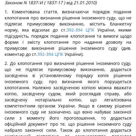
Законом N 1837-VI ( 1837-17 ) від 21.01.2010)
1. Коментована стаття, визначаючи порядок подання
клопотання про визнання рішення іноземного суду, що не
підлягає примусовому виконанню, містить бланкетну
норму, яка відсилає до ст.
392-394
ЦПК
України, якими
підсудність, порядок подання клопотання та вимоги щодо
форми і змісту клопотання про надання дозволу на
примусове виконання рішення іноземного суду (див.
коментар до ст.
392-394
ЦПК
України).
2. До клопотання про визнання рішення іноземного суду,
що не підлягає примусовому виконанню, додається
засвідчена в установленому порядку копія рішення
іноземного суду, про визнання якого порушується
клопотання. Належно засвідченою копією можна вважати
копію, засвідчену судом, який розглядав справу, або
засвідчену нотаріально копію, що легалізована
компетентним органом України. Якщо в самому рішенні
іноземного суду не зазначено, що воно набуває законної
сили з моменту його проголошення, то додається
офіційний документ про те, що рішення іноземного суду
набрало законної сили. Також до клопотання додається