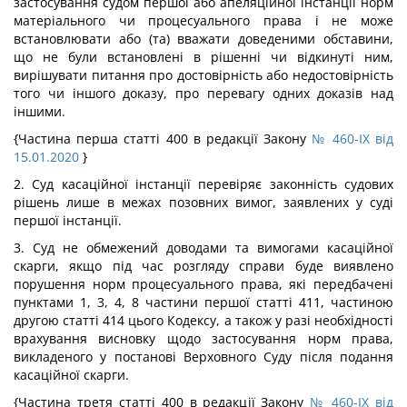
застосування судом першої або апеляційної інстанції норм
матеріального чи процесуального права і не може
встановлювати або (та) вважати доведеними обставини,
що не були встановлені в рішенні чи відкинуті ним,
вирішувати питання про достовірність або недостовірність
того чи іншого доказу, про перевагу одних доказів над
іншими.
{Частина перша статті 400 в редакції Закону
№ 460-IX від
15.01.2020
}
2. Суд касаційної інстанції перевіряє законність судових
рішень лише в межах позовних вимог, заявлених у суді
першої інстанції.
3. Суд не обмежений доводами та вимогами касаційної
скарги, якщо під час розгляду справи буде виявлено
порушення норм процесуального права, які передбачені
пунктами 1, 3, 4, 8 частини першої статті 411, частиною
другою статті 414 цього Кодексу, а також у разі необхідності
врахування висновку щодо застосування норм права,
викладеного у постанові Верховного Суду після подання
касаційної скарги.
{Частина третя статті 400 в редакції Закону
№ 460-IX від