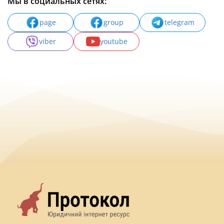
Мы в социальных сетях:
page
group
telegram
viber
youtube