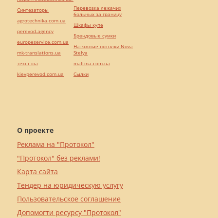
Перевозка лежачих
Синтезаторы
больных за границу
agrotechnika.com.ua
Шкафы купе
perevod.agency
Брендовые сумки
europeservice.com.ua
Натяжные потолки Nova
mk-translations.ua
Stelya
текст юа
maltina.com.ua
kievperevod.com.ua
Cылки
О проекте
Реклама на "Протокол"
"Протокол" без реклами!
Карта сайта
Тендер на юридическую услугу
Пользовательское соглашение
Допомогти ресурсу "Протокол"