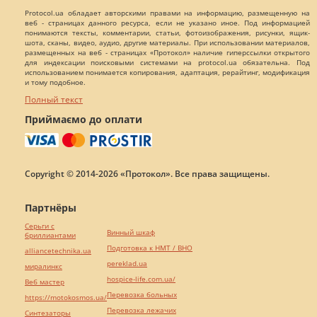
Protocol.ua обладает авторскими правами на информацию, размещенную на
веб - страницах данного ресурса, если не указано иное. Под информацией
понимаются тексты, комментарии, статьи, фотоизображения, рисунки, ящик-
шота, сканы, видео, аудио, другие материалы. При использовании материалов,
размещенных на веб - страницах «Протокол» наличие гиперссылки открытого
для индексации поисковыми системами на protocol.ua обязательна. Под
использованием понимается копирования, адаптация, рерайтинг, модификация
и тому подобное.
Полный текст
Приймаємо до оплати
Copyright © 2014-2026 «Протокол». Все права защищены.
Партнёры
Серьги с
Винный шкаф
бриллиантами
Подготовка к НМТ / ВНО
alliancetechnika.ua
pereklad.ua
миралинкс
hospice-life.com.ua/
Веб мастер
Перевозка больных
https://motokosmos.ua/
Перевозка лежачих
Синтезаторы