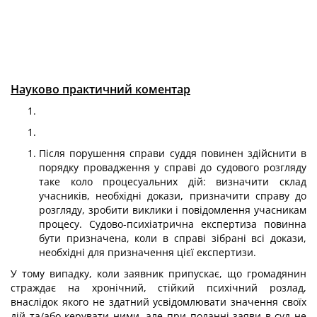
Науково практичний коментар
Після порушення справи суддя повинен здійснити в
порядку провадження у справі до судового розгляду
таке коло процесуальних дій: визначити склад
учасників, необхідні докази, призначити справу до
розгляду, зробити виклики і повідомлення учасникам
процесу. Судово-психіатрична експертиза повинна
бути призначена, коли в справі зібрані всі докази,
необхідні для призначення цієї експертизи.
У тому випадку, коли заявник припускає, що громадянин
страждає на хронічний, стійкий психічний розлад,
внаслідок якого не здатний усвідомлювати значення своїх
дій та/або керувати ними, але при поданні заяви в суд не