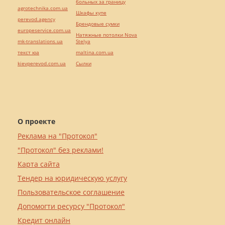
больных за границу
agrotechnika.com.ua
Шкафы купе
perevod.agency
Брендовые сумки
europeservice.com.ua
Натяжные потолки Nova
mk-translations.ua
Stelya
текст юа
maltina.com.ua
kievperevod.com.ua
Cылки
О проекте
Реклама на "Протокол"
"Протокол" без реклами!
Карта сайта
Тендер на юридическую услугу
Пользовательское соглашение
Допомогти ресурсу "Протокол"
Кредит онлайн