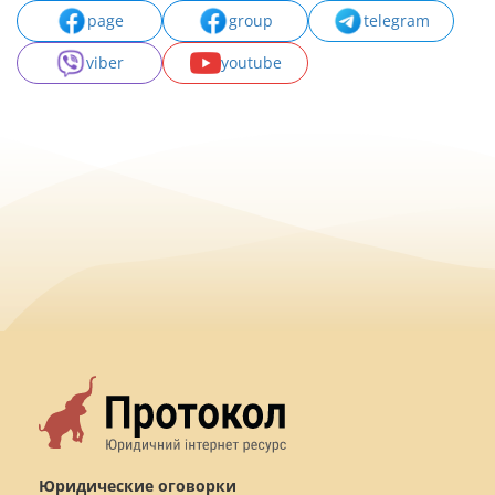
page
group
telegram
viber
youtube
Юридические оговорки