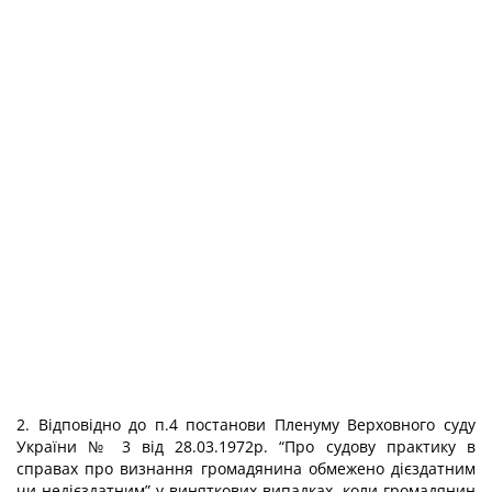
2. Відповідно до п.4 постанови Пленуму Верховного суду
України № 3 від 28.03.1972р. “Про судову практику в
справах про визнання громадянина обмежено дієздатним
чи недієздатним” у виняткових випадках, коли громадянин