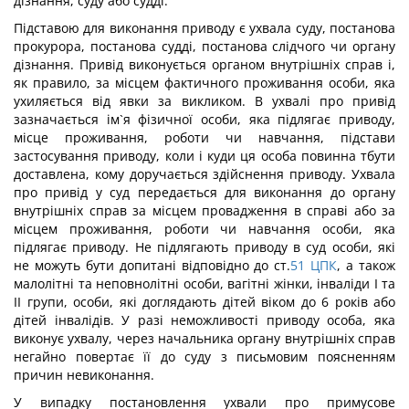
дізнання, суду або судді.
Підставою для виконання приводу є ухвала суду, постанова
прокурора, постанова судді, постанова слідчого чи органу
дізнання. Привід виконується органом внутрішніх справ і,
як правило, за місцем фактичного проживання особи, яка
ухиляється від явки за викликом. В ухвалі про привід
зазначається ім`я фізичної особи, яка підлягає приводу,
місце проживання, роботи чи навчання, підстави
застосування приводу, коли і куди ця особа повинна тбути
доставлена, кому доручається здійснення приводу. Ухвала
про привід у суд передається для виконання до органу
внутрішніх справ за місцем провадження в справі або за
місцем проживання, роботи чи навчання особи, яка
підлягає приводу. Не підлягають приводу в суд особи, які
не можуть бути допитані відповідно до ст.
51
ЦПК
, а також
малолітні та неповнолітні особи, вагітні жінки, інваліди I та
II групи, особи, які доглядають дітей віком до 6 років або
дітей інвалідів. У разі неможливості приводу особа, яка
виконує ухвалу, через начальника органу внутрішніх справ
негайно повертає її до суду з письмовим поясненням
причин невиконання.
У випадку постановлення ухвали про примусове