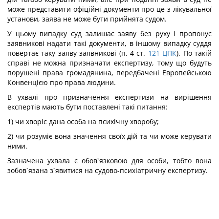
може представити офіційні документи про це з лікувальної
установи, заява не може бути прийнята судом.
У цьому випадку суд залишає заяву без руху і пропонує
заявникові надати такі документи, в іншому випадку суддя
повертає таку заяву заявникові (п. 4 ст.
121
ЦПК
). По такій
справі не можна призначати експертизу, тому що будуть
порушені права громадянина, передбачені Европейською
Конвенцією про права людини.
В ухвалі про призначення експертизи на вирішення
експертів мають бути поставлені такі питання:
1) чи хворіє дана особа на психічну хворобу;
2) чи розуміє вона значення своїх дій та чи може керувати
ними.
Зазначена ухвала є обов`язковою для особи, тобто вона
зобов`язана з`явитися на судово-психіатричну експертизу.