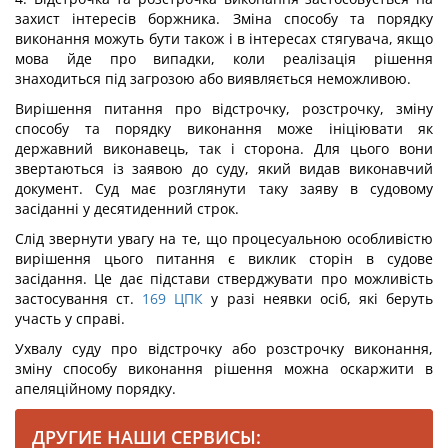
захист інтересів боржника. Зміна способу та порядку
виконання можуть бути також і в інтересах стягувача, якщо
мова йде про випадки, коли реалізація рішення
знаходиться під загрозою або виявляється неможливою.
Вирішення питання про відстрочку, розстрочку, зміну
способу та порядку виконання може ініціювати як
державний виконавець, так і сторона. Для цього вони
звертаються із заявою до суду, який видав виконавчий
документ. Суд має розглянути таку заяву в судовому
засіданні у десятиденний строк.
Слід звернути увагу на те, що процесуальною особливістю
вирішення цього питання є виклик сторін в судове
засідання. Це дає підстави стверджувати про можливість
застосування ст.
169
ЦПК
у разі неявки осіб, які беруть
участь у справі.
Ухвалу суду про відстрочку або розстрочку виконання,
зміну способу виконання рішення можна оскаржити в
апеляційному порядку.
ДРУГИЕ НАШИ СЕРВИСЫ: