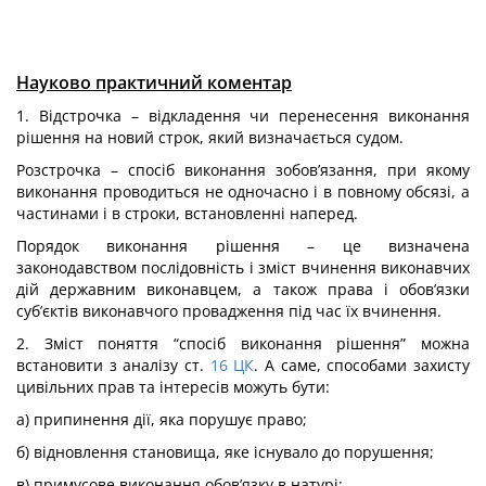
Науково практичний коментар
1. Відстрочка – відкладення чи перенесення виконання
рішення на новий строк, який визначається судом.
Розстрочка – спосіб виконання зобов’язання, при якому
виконання проводиться не одночасно і в повному обсязі, а
частинами і в строки, встановленні наперед.
Порядок виконання рішення – це визначена
законодавством послідовність і зміст вчинення виконавчих
дій державним виконавцем, а також права і обов’язки
суб’єктів виконавчого провадження під час їх вчинення.
2. Зміст поняття “спосіб виконання рішення” можна
встановити з аналізу ст.
16
ЦК
. А саме, способами захисту
цивільних прав та інтересів можуть бути:
а) припинення дії, яка порушує право;
б) відновлення становища, яке існувало до порушення;
в) примусове виконання обов’язку в натурі;