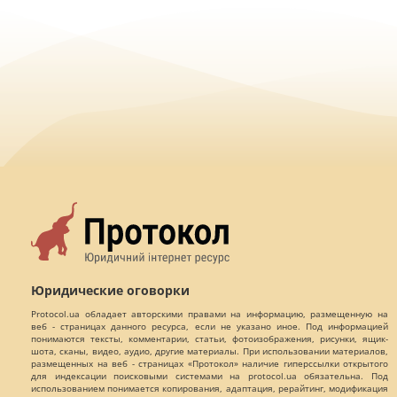
Юридические оговорки
Protocol.ua обладает авторскими правами на информацию, размещенную на
веб - страницах данного ресурса, если не указано иное. Под информацией
понимаются тексты, комментарии, статьи, фотоизображения, рисунки, ящик-
шота, сканы, видео, аудио, другие материалы. При использовании материалов,
размещенных на веб - страницах «Протокол» наличие гиперссылки открытого
для индексации поисковыми системами на protocol.ua обязательна. Под
использованием понимается копирования, адаптация, рерайтинг, модификация