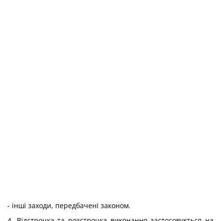
- інші заходи, передбачені законом.
4. Відстрочка та розстрочка виконання застосовується на