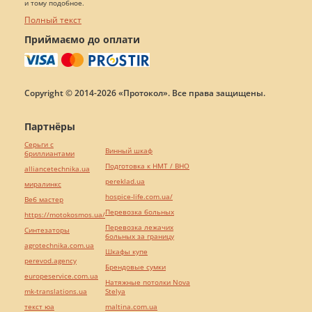
и тому подобное.
Полный текст
Приймаємо до оплати
Copyright © 2014-2026 «Протокол». Все права защищены.
Партнёры
Серьги с
Винный шкаф
бриллиантами
Подготовка к НМТ / ВНО
alliancetechnika.ua
pereklad.ua
миралинкс
hospice-life.com.ua/
Веб мастер
Перевозка больных
https://motokosmos.ua/
Перевозка лежачих
Синтезаторы
больных за границу
agrotechnika.com.ua
Шкафы купе
perevod.agency
Брендовые сумки
europeservice.com.ua
Натяжные потолки Nova
mk-translations.ua
Stelya
текст юа
maltina.com.ua