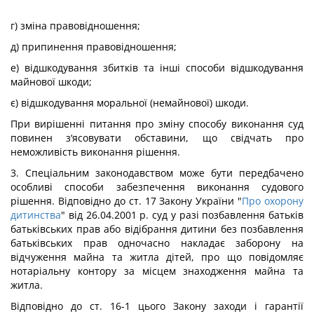
г) зміна правовідношення;
д) припинення правовідношення;
е) відшкодування збитків та інші способи відшкодування
майнової шкоди;
є) відшкодування моральної (немайнової) шкоди.
При вирішенні питання про зміну способу виконання суд
повинен з‘ясовувати обставини, що свідчать про
неможливість виконання рішення.
3. Спеціальним законодавством може бути передбачено
особливі способи забезпечення виконання судового
рішення. Відповідно до ст. 17 Закону України "
Про охорону
дитинства
" від 26.04.2001 р. суд у разі позбавлення батьків
батьківських прав або відібрання дитини без позбавлення
батьківських прав одночасно накладає заборону на
відчуження майна та житла дітей, про що повідомляє
нотаріальну контору за місцем знаходження майна та
житла.
Відповідно до ст. 16-1 цього Закону заходи і гарантії