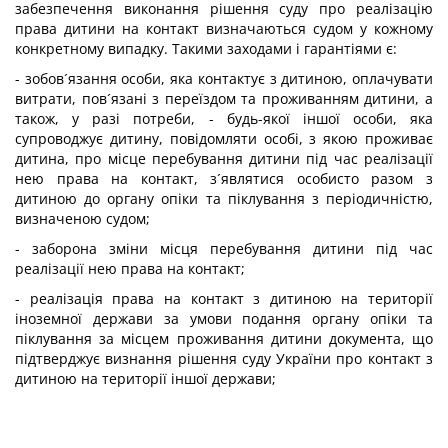
забезпечення виконання рішення суду про реалізацію
права дитини на контакт визначаються судом у кожному
конкретному випадку. Такими заходами і гарантіями є:
- зобов´язання особи, яка контактує з дитиною, оплачувати
витрати, пов´язані з переїздом та проживанням дитини, а
також, у разі потреби, - будь-якої іншої особи, яка
супроводжує дитину, повідомляти особі, з якою проживає
дитина, про місце перебування дитини під час реалізації
нею права на контакт, з´являтися особисто разом з
дитиною до органу опіки та піклування з періодичністю,
визначеною судом;
- заборона зміни місця перебування дитини під час
реалізації нею права на контакт;
- реалізація права на контакт з дитиною на території
іноземної держави за умови подання органу опіки та
піклування за місцем проживання дитини документа, що
підтверджує визнання рішення суду України про контакт з
дитиною на території іншої держави;