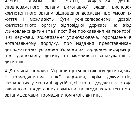
частині другій цієї статті, додаються дозвіл
уповноваженого органу виконавчої влади, висновок
компетентного органу відповідної держави про умови їх
життя і можливість бути усиновлювачами, дозвіл
компетентного органу відповідної держави на в’їзд
усиновленої дитини та її постійне проживання на території
цієї держави, зобов’язання усиновлювача, оформлене в
нотаріальному порядку, про надання представникам
дипломатичної установи України за кордоном інформації
про усиновлену дитину та можливості спілкування з
дитиною.
4. До заяви громадян України про усиновлення дитини, яка
є громадянином іншої держави, крім документів,
зазначених у частині другій цієї статті, додаються згода
законного представника дитини та згода компетентного
органу держави, громадянином якої є дитина.