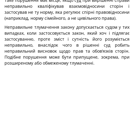
Таке порушення має місце, якщо суд при вирішенні справи
неправильно кваліфікував взаємовідносини сторін і
застосував не ту норму, яка регулює спірні правовідносини
(наприклад, норму сімейного, а не цивільного права).
Неправильне тлумачення закону допускається судом у тих
випадках, коли застосовується закон, який хоч і підлягає
застосуванню, проте зміст і сутність його розуміється
неправильно, внаслідок чого в рішенні суд робить
неправильний висновок щодо прав та обов’язків сторін.
Подібне порушення може бути припущене, зокрема, при
розширеному або обмеженому тлумаченні.