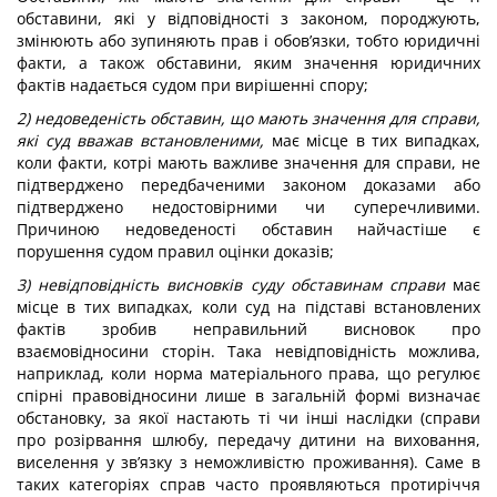
обставини, які у відповідності з законом, породжують,
змінюють або зупиняють прав і обов’язки, тобто юридичні
факти, а також обставини, яким значення юридичних
фактів надається судом при вирішенні спору;
2) недоведеність обставин, що мають значення для справи,
які суд вважав встановленими,
має місце в тих випадках,
коли факти, котрі мають важливе значення для справи, не
підтверджено передбаченими законом доказами або
підтверджено недостовірними чи суперечливими.
Причиною недоведеності обставин найчастіше є
порушення судом правил оцінки доказів;
3) невідповідність висновків суду обставинам справи
має
місце в тих випадках, коли суд на підставі встановлених
фактів зробив неправильний висновок про
взаємовідносини сторін. Така невідповідність можлива,
наприклад, коли норма матеріального права, що регулює
спірні правовідносини лише в загальній формі визначає
обстановку, за якої настають ті чи інші наслідки (справи
про розірвання шлюбу, передачу дитини на виховання,
виселення у зв’язку з неможливістю проживання). Саме в
таких категоріях справ часто проявляються протиріччя