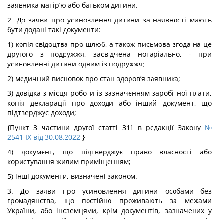
заявника матір’ю або батьком дитини.
2. До заяви про усиновлення дитини за наявності мають
бути додані такі документи:
1) копія свідоцтва про шлюб, а також письмова згода на це
другого з подружжя, засвідчена нотаріально, - при
усиновленні дитини одним із подружжя;
2) медичний висновок про стан здоров’я заявника;
3) довідка з місця роботи із зазначенням заробітної плати,
копія декларації про доходи або інший документ, що
підтверджує доходи;
{Пункт 3 частини другої статті 311 в редакції Закону
№
2541-IX від 30.08.2022
}
4) документ, що підтверджує право власності або
користування жилим приміщенням;
5) інші документи, визначені законом.
3. До заяви про усиновлення дитини особами без
громадянства, що постійно проживають за межами
України, або іноземцями, крім документів, зазначених у