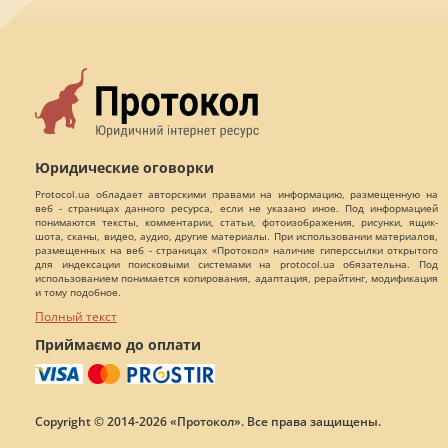
Юридические оговорки
Protocol.ua обладает авторскими правами на информацию, размещенную на
веб - страницах данного ресурса, если не указано иное. Под информацией
понимаются тексты, комментарии, статьи, фотоизображения, рисунки, ящик-
шота, сканы, видео, аудио, другие материалы. При использовании материалов,
размещенных на веб - страницах «Протокол» наличие гиперссылки открытого
для индексации поисковыми системами на protocol.ua обязательна. Под
использованием понимается копирования, адаптация, рерайтинг, модификация
и тому подобное.
Полный текст
Приймаємо до оплати
Copyright © 2014-2026 «Протокол». Все права защищены.