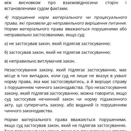
між висновком про взаємовідносини сторін і
встановленими судом фактами.
4) порушення норм матеріального чи процесуального
права, які призвели до неправильного вирішення питання.
Норми матеріального права вважаються порушеними або
неправильно застосованими, якщо суд:
а) не застосував закон, який підлягав застосуванню;
б) застосував закон, який не підлягав застосуванню;
в) неправильно витлумачив закон.
Незастосування закону, який підлягає застосуванню, має
місце в тих випадках, коли суд не лише не вказує в ухвалі
норму права, яка має застосовуватись, а й вирішує справу
з порушенням чинного законодавства. Про незастосування
закону, який підлягав застосуванню, можна говорити, якщо
суд застосував нечинний закон чи норму підзаконного
акту, що суперечить закону, або виданий із порушенням
чинного законодавства.
Норми матеріального права вважаються порушеними,
якщо суд застосував закон, який не підлягав застосуванню.