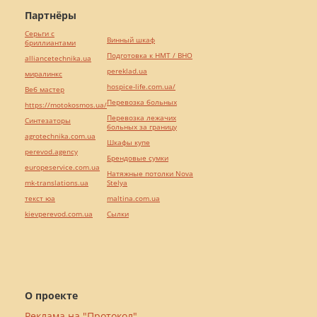
Партнёры
Серьги с
Винный шкаф
бриллиантами
Подготовка к НМТ / ВНО
alliancetechnika.ua
pereklad.ua
миралинкс
hospice-life.com.ua/
Веб мастер
Перевозка больных
https://motokosmos.ua/
Перевозка лежачих
Синтезаторы
больных за границу
agrotechnika.com.ua
Шкафы купе
perevod.agency
Брендовые сумки
europeservice.com.ua
Натяжные потолки Nova
mk-translations.ua
Stelya
текст юа
maltina.com.ua
kievperevod.com.ua
Cылки
О проекте
Реклама на "Протокол"