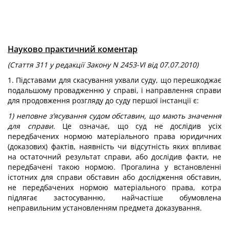
Науково практичний коментар
(Стаття 311 у редакції Закону N 2453-V
I
від 07.07.2010)
1. Підставами для скасування ухвали суду, що перешкоджає
подальшому провадженню у справі, і направлення справи
для продовження розгляду до суду першої інстанції є:
1) неповне з’ясування судом обставин, що мають значення
для справи.
Це означає, що суд не дослідив усіх
передбачених нормою матеріального права юридичних
(доказових) фактів, наявність чи відсутність яких впливає
на остаточний результат справи, або дослідив факти, не
передбачені такою нормою. Прогалина у встановленні
істотних для справи обставин або дослідження обставин,
не передбачених нормою матеріального права, котра
підлягає застосуванню, найчастіше обумовлена
неправильним установленням предмета доказування.