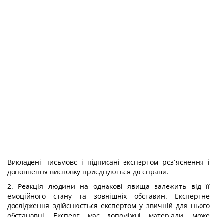
Викладені письмово і підписані експертом роз´яснення і
доповнення висновку приєднуються до справи.
2. Реакція людини на однакові явища залежить від її
емоційного стану та зовнішніх обставин. Експертне
дослідження здійснюється експертом у звичній для нього
обстановці. Експерт має допоміжні матеріали, може