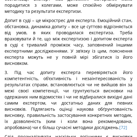
порадитися з колегами, може спокійно обміркувати
методику та результати експертизи.
Допит в суді – це мікрострес для експерта. Емоційний стан,
обстановка, динаміка допиту – все це суттєво відрізняється
від умов, в яких проводилася експертиза. Треба
враховувати й те, що між експертизою і допитом експерта
в суді є тривалий проміжок часу, заповнений іншими
експертними дослідженнями. У зв‘язку із цим, пояснення
експерта можуть не у повній мірі збігатися із його
висновком.
3. Під час допиту експерта перевіряється його
компетентність, об‘єктивність і незаінтересованість у
результатах справи, встановлюється чи не вийшов він за
межі своєї компетенції, чи грунтуються висновки на
одержаних ним відомостях і чи не відбиралися вихідні дані
самим експертом, чи достатньо даних для певних
висновків. Підлягають оцінці наукова обґрунтованість
висновку, правильність застосування конкретних методик,
їх дозволеність (ким і коли вона рекомендована,
апробована) чи є більш сучасні методики досліджень.
[72]
Слід проаналізувати наскільки логічними є висновки