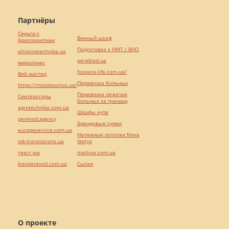
Партнёры
Серьги с
Винный шкаф
бриллиантами
Подготовка к НМТ / ВНО
alliancetechnika.ua
pereklad.ua
миралинкс
hospice-life.com.ua/
Веб мастер
Перевозка больных
https://motokosmos.ua/
Перевозка лежачих
Синтезаторы
больных за границу
agrotechnika.com.ua
Шкафы купе
perevod.agency
Брендовые сумки
europeservice.com.ua
Натяжные потолки Nova
mk-translations.ua
Stelya
текст юа
maltina.com.ua
kievperevod.com.ua
Cылки
О проекте