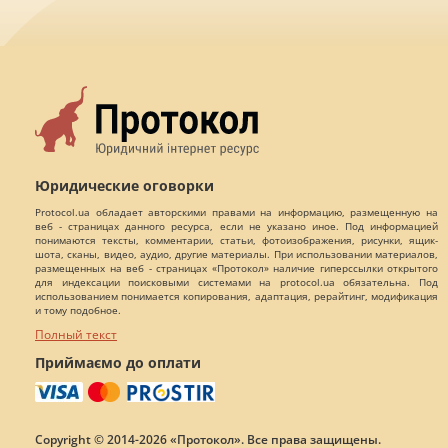
Юридические оговорки
Protocol.ua обладает авторскими правами на информацию, размещенную на
веб - страницах данного ресурса, если не указано иное. Под информацией
понимаются тексты, комментарии, статьи, фотоизображения, рисунки, ящик-
шота, сканы, видео, аудио, другие материалы. При использовании материалов,
размещенных на веб - страницах «Протокол» наличие гиперссылки открытого
для индексации поисковыми системами на protocol.ua обязательна. Под
использованием понимается копирования, адаптация, рерайтинг, модификация
и тому подобное.
Полный текст
Приймаємо до оплати
Copyright © 2014-2026 «Протокол». Все права защищены.