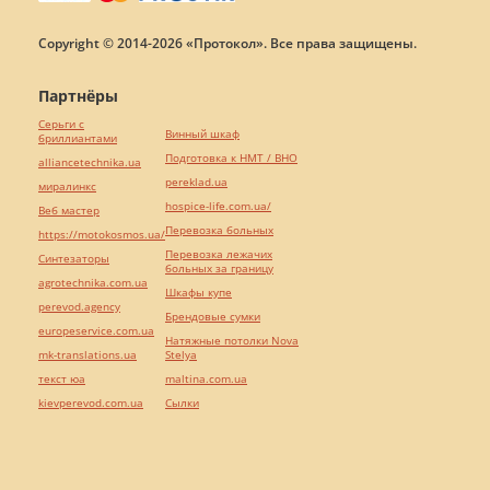
Copyright © 2014-2026 «Протокол». Все права защищены.
Партнёры
Серьги с
Винный шкаф
бриллиантами
Подготовка к НМТ / ВНО
alliancetechnika.ua
pereklad.ua
миралинкс
hospice-life.com.ua/
Веб мастер
Перевозка больных
https://motokosmos.ua/
Перевозка лежачих
Синтезаторы
больных за границу
agrotechnika.com.ua
Шкафы купе
perevod.agency
Брендовые сумки
europeservice.com.ua
Натяжные потолки Nova
mk-translations.ua
Stelya
текст юа
maltina.com.ua
kievperevod.com.ua
Cылки