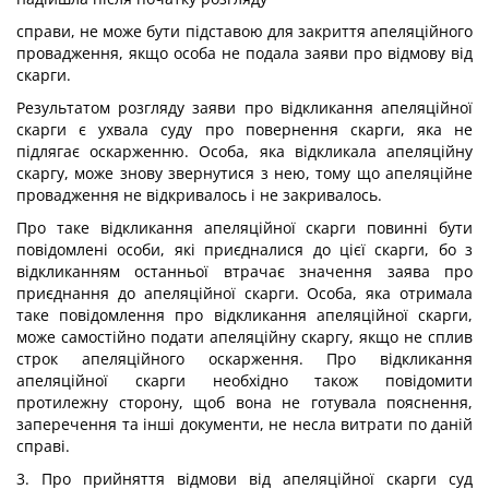
справи, не може бути підставою для закриття апеляційного
провадження, якщо особа не подала заяви про відмову від
скарги.
Результатом розгляду заяви про відкликання апеляційної
скарги є ухвала суду про повернення скарги, яка не
підлягає оскарженню. Особа, яка відкликала апеляційну
скаргу, може знову звернутися з нею, тому що апеляційне
провадження не відкривалось і не закривалось.
Про таке відкликання апеляційної скарги повинні бути
повідомлені особи, які приєдналися до цієї скарги, бо з
відкликанням останньої втрачає значення заява про
приєднання до апеляційної скарги. Особа, яка отримала
таке повідомлення про відкликання апеляційної скарги,
може самостійно подати апеляційну скаргу, якщо не сплив
строк апеляційного оскарження. Про відкликання
апеляційної скарги необхідно також повідомити
протилежну сторону, щоб вона не готувала пояснення,
заперечення та інші документи, не несла витрати по даній
справі.
3. Про прийняття відмови від апеляційної скарги суд