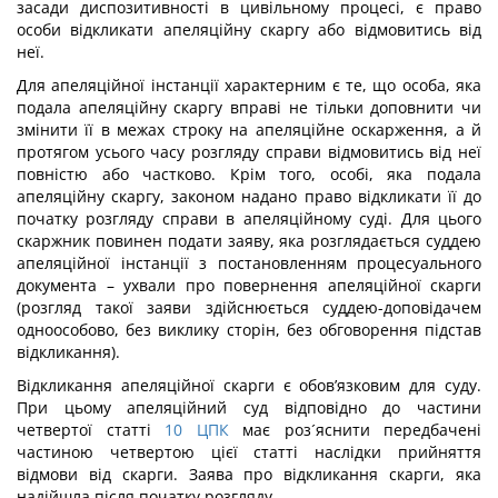
засади диспозитивності в цивільному процесі, є право
особи відкликати апеляційну скаргу або відмовитись від
неї.
Для апеляційної інстанції характерним є те, що особа, яка
подала апеляційну скаргу вправі не тільки доповнити чи
змінити її в межах строку на апеляційне оскарження, а й
протягом усього часу розгляду справи відмовитись від неї
повністю або частково. Крім того, особі, яка подала
апеляційну скаргу, законом надано право відкликати її до
початку розгляду справи в апеляційному суді. Для цього
скаржник повинен подати заяву, яка розглядається суддею
апеляційної інстанції з постановленням процесуального
документа – ухвали про повернення апеляційної скарги
(розгляд такої заяви здійснюється суддею-доповідачем
одноособово, без виклику сторін, без обговорення підстав
відкликання).
Відкликання апеляційної скарги є обов’язковим для суду.
При цьому апеляційний суд відповідно до частини
четвертої статті
10
ЦПК
має роз´яснити передбачені
частиною четвертою цієї статті наслідки прийняття
відмови від скарги. Заява про відкликання скарги, яка
надійшла після початку розгляду