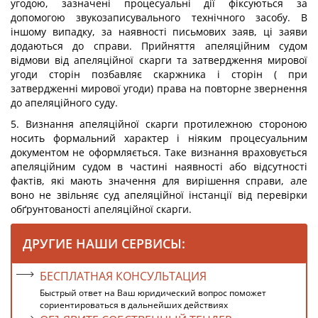
угодою, зазначені процесуальні дії фіксуються за
допомогою звукозаписувального технічного засобу. В
іншому випадку, за наявності письмових заяв, ці заяви
додаються до справи. Прийняття апеляційним судом
відмови від апеляційної скарги та затвердження мирової
угоди сторін позбавляє скаржника і сторін ( при
затвердженні мирової угоди) права на повторне звернення
до апеляційного суду.
5. Визнання апеляційної скарги протилежною стороною
носить формальний характер і ніяким процесуальним
документом не оформляється. Таке визнання враховується
апеляційним судом в частині наявності або відсутності
фактів, які мають значення для вирішення справи, але
воно не звільняє суд апеляційної інстанції від перевірки
обґрунтованості апеляційної скарги.
ДРУГИЕ НАШИ СЕРВИСЫ:
БЕСПЛАТНАЯ КОНСУЛЬТАЦИЯ
Быстрый ответ на Ваш юридический вопрос поможет
сориентироваться в дальнейших действиях