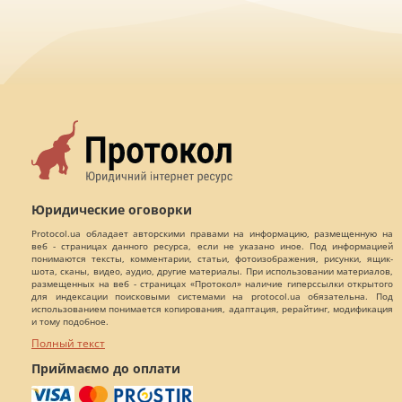
Юридические оговорки
Protocol.ua обладает авторскими правами на информацию, размещенную на
веб - страницах данного ресурса, если не указано иное. Под информацией
понимаются тексты, комментарии, статьи, фотоизображения, рисунки, ящик-
шота, сканы, видео, аудио, другие материалы. При использовании материалов,
размещенных на веб - страницах «Протокол» наличие гиперссылки открытого
для индексации поисковыми системами на protocol.ua обязательна. Под
использованием понимается копирования, адаптация, рерайтинг, модификация
и тому подобное.
Полный текст
Приймаємо до оплати