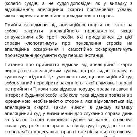
(колегія суддів, а не суддя-доповідач як у випадку з
відкликанням апеляційної скарги) постановляє ухвалу,
якою закриває апеляційне провадження по справі.
Прийняття відмови від апеляційної скарги не тягне за
собою закриття апеляційного провадження, якщо
співучасники або треті особи, які приєдналися до цієї
справи клопотатимуть про поновлення строків на
апеляційне оскарження і самостійно оскаржуватимуть
процесуальні документи суду першої інстанції.
Питання про прийняття відмови від апеляційної скарги
вирішується апеляційним судом, що розглядає справу, в
судовому засіданні. Це зумовлено тим, що апеляційний суд
зобов’язаний перевірити законність такої відмови, і вправі
не прийняти її, коли така відмова порушує права та законні
інтереси будь-якої особи, або коли така відмова пов’язана з
юридичною необізнаністю сторони, яка відмовляється від
апеляційної скарги. Таким чином, в даному випадку
апеляційний суд у визначений для слухання справи день
за участю сторін відкриває судове засідання, оголошує
склад суду, роз’яснює право на відвід суду і судді, роз’яснює
сторонам їх процесуальні права і вже після цього оголошує