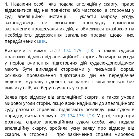
4. Надаючи особі, яка подала апеляційну скаргу, право
відмовитися від неї повністю або частково, а сторонам у
суді апеляційної інстанції – укласти мирову угоду,
законодавець не визначив процедуру вчинення
зазначених процесуальних дій, а обмежився вказівкою на
необхідність додержання загальних правил щодо них,
передбачених
ЦПК
.
Виходячи з вимог ст.
27
174
175
ЦПК
, а також судової
практики відмова від апеляційної скарги або мирова угода
у період вчинення підготовчих дій суддею-доповідачем
мають бути викладені сторонами у письмовій формі,
оскільки провадження підготовчих дій не передбачає
ведення журналу судового засідання і здійснюється без
виклику осіб, які беруть участь у справі.
Заява про відмову від апеляційної скарги, а також умови
мирової угоди сторін, якщо вони надійшли до апеляційного
суду разом із справою, підлягають розгляду цим судом в
порядку, визначеному ст.
27
174
175
ЦПК
. У разі, якщо при
розгляді справи апеляційним судом особа, яка подала
апеляційну скаргу, зробила усну заяву про відмову від
скарги, а сторони – про закінчення справи мировою