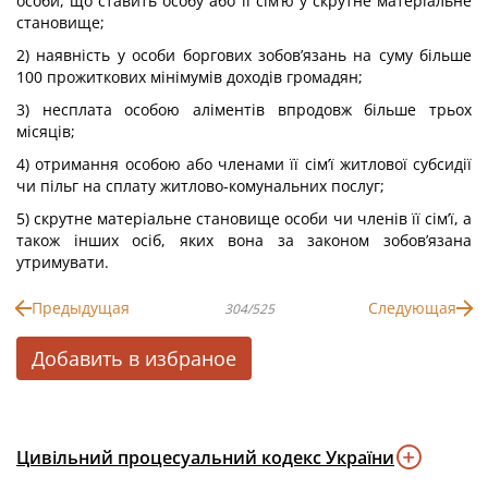
особи, що ставить особу або її сім’ю у скрутне матеріальне
становище;
2) наявність у особи боргових зобов’язань на суму більше
100 прожиткових мінімумів доходів громадян;
3) несплата особою аліментів впродовж більше трьох
місяців;
4) отримання особою або членами її сім’ї житлової субсидії
чи пільг на сплату житлово-комунальних послуг;
5) скрутне матеріальне становище особи чи членів її сім’ї, а
також інших осіб, яких вона за законом зобов’язана
утримувати.
Предыдущая
Следующая
304/525
Добавить в избраное
Цивільний процесуальний кодекс України