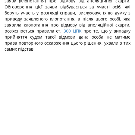
заяву (клопотання) про відмову від апеляційної скарги.
Обговорення цієї заяви відбувається за участі осіб, які
беруть участь у розгляді справи, вислуховує їхню думку з
приводу заявленого клопотання, а після цього особі, яка
заявила клопотання про відмову від апеляційної скарги,
роз’яснюється правила ст.
300
ЦПК
про те, що у випадку
прийняття судом такої відмови дана особа не матиме
права повторного оскарження цього рішення, ухвали з тих
самих підстав.