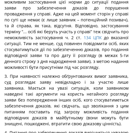
можливим застосування цієї норми до ситуації подання
заяви про забезпечення доказів до порушення
провадження у справі. Адже на цей момент сторін у справі
по суті ще немає (є лише заявник – потенційний позивач),
та й справа, як така, відсутня. Відповідно, застосування
терміну “... осіб які беруть участь у справі” теж свідчить про
неможливість застосування ч. 2 ст.
134
ЦПК
до вказаної
ситуації. Тим не менше, суд повинен повідомити осіб, яких
стосуватимуться дії по забезпеченню доказів, про подання
відповідної заяви та про дату її розгляду (в межах 5-ти
денного строку з дня надходження заяви), з метою надання
можливості бути присутніми під час розгляду.
3. При наявності належно обґрунтованих вимог заявника,
суд розглядає заяву невідкладно і за участю лише
заявника. Мається на увазі ситуація, коли заявником
наведені такі аргументи на користь негайного розгляду
заяви без попередження інших осіб, кого стосуватиметься
забезпечення доказів, які свідчать, що зволікання з цим
питанням поставить під загрозу можливість подання
відповідних доказів в майбутньому (вони можуть бути
знищені, пошкоджені, втратити свою доказову цінність).
4. Питання про забезпечення доказів вирішується ухвалою