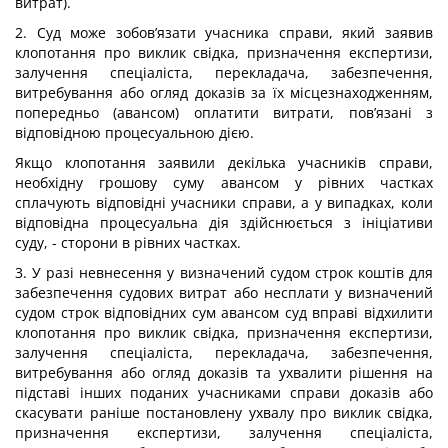
витрат).
2. Суд може зобов’язати учасника справи, який заявив
клопотання про виклик свідка, призначення експертизи,
залучення спеціаліста, перекладача, забезпечення,
витребування або огляд доказів за їх місцезнаходженням,
попередньо (авансом) оплатити витрати, пов’язані з
відповідною процесуальною дією.
Якщо клопотання заявили декілька учасників справи,
необхідну грошову суму авансом у рівних частках
сплачують відповідні учасники справи, а у випадках, коли
відповідна процесуальна дія здійснюється з ініціативи
суду, - сторони в рівних частках.
3. У разі невнесення у визначений судом строк коштів для
забезпечення судових витрат або несплати у визначений
судом строк відповідних сум авансом суд вправі відхилити
клопотання про виклик свідка, призначення експертизи,
залучення спеціаліста, перекладача, забезпечення,
витребування або огляд доказів та ухвалити рішення на
підставі інших поданих учасниками справи доказів або
скасувати раніше постановлену ухвалу про виклик свідка,
призначення експертизи, залучення спеціаліста,