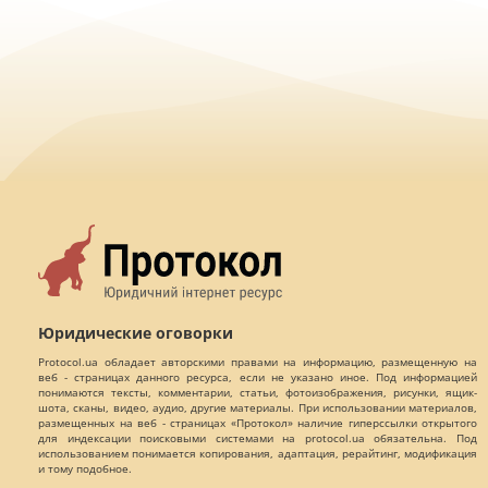
Юридические оговорки
Protocol.ua обладает авторскими правами на информацию, размещенную на
веб - страницах данного ресурса, если не указано иное. Под информацией
понимаются тексты, комментарии, статьи, фотоизображения, рисунки, ящик-
шота, сканы, видео, аудио, другие материалы. При использовании материалов,
размещенных на веб - страницах «Протокол» наличие гиперссылки открытого
для индексации поисковыми системами на protocol.ua обязательна. Под
использованием понимается копирования, адаптация, рерайтинг, модификация
и тому подобное.