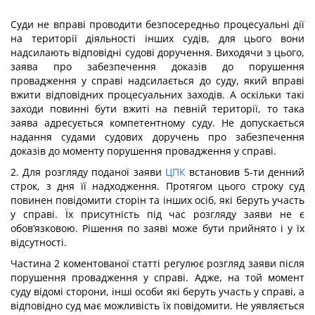
Суди не вправі проводити безпосередньо процесуальні дії
на території діяльності інших судів, для цього вони
надсилають відповідні судові доручення. Виходячи з цього,
заява про забезпечення доказів до порушення
провадження у справі надсилається до суду, який вправі
вжити відповідних процесуальних заходів. А оскільки такі
заходи повинні бути вжиті на певній території, то така
заява адресується компетентному суду. Не допускається
надання судами судових доручень про забезпечення
доказів до моменту порушення провадження у справі.
2. Для розгляду поданої заяви
ЦПК
встановив 5-ти денний
строк, з дня її надходження. Протягом цього строку суд
повинен повідомити сторін та інших осіб, які беруть участь
у справі. Їх присутність під час розгляду заяви не є
обов’язковою. Рішення по заяві може бути прийнято і у їх
відсутності.
Частина 2 коментованої статті регулює розгляд заяви після
порушення провадження у справі. Адже, на той момент
суду відомі сторони, інші особи які беруть участь у справі, а
відповідно суд має можливість їх повідомити. Не уявляється