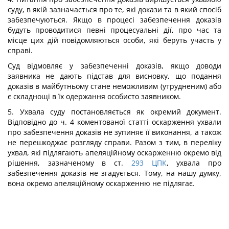
суду, в якій зазначається про те, які докази та в який спосіб
забезпечуються. Якщо в процесі забезпечення доказів
будуть проводитися певні процесуальні дії, про час та
місце цих дій повідомляються особи, які беруть участь у
справі.
Суд відмовляє у забезпеченні доказів, якщо доводи
заявника не дають підстав для висновку, що подання
доказів в майбутньому стане неможливим (утрудненим) або
є складнощі в їх одержання особисто заявником.
5. Ухвала суду постановляється як окремий документ.
Відповідно до ч. 4 коментованої статті оскарження ухвали
про забезпечення доказів не зупиняє її виконання, а також
не перешкоджає розгляду справи. Разом з тим, в переліку
ухвал, які підлягають апеляційному оскарженню окремо від
рішення, зазначеному в ст.
293
ЦПК
, ухвала про
забезпечення доказів не згадується. Тому, на нашу думку,
вона окремо апеляційному оскарженню не підлягає.