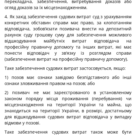
перекладача, забезпечення, витребування доказів або
огляд доказів за їх місцезнаходженням.
4. Як захід забезпечення судових витрат суд з урахуванням
конкретних обставин справи має право, за клопотанням
відповідача, зобов’язати позивача внести на депозитний
рахунок суду грошову суму для забезпечення можливого
відшкодування майбутніх витрат відповідача на
професійну правничу допомогу та інших витрат, які має
понести відповідач у зв’язку із розглядом справи
(забезпечення витрат на професійну правничу допомогу).
Таке забезпечення судових витрат застосовується, якщо:
1) позов має ознаки завідомо безпідставного або інші
ознаки зловживання правом на позов; або
2) позивач не має зареєстрованого в установленому
законом порядку місця проживання (перебування) чи
місцезнаходження на території України та майна, що
знаходиться на території України, в розмірі, достатньому
для відшкодування судових витрат відповідача у випадку
відмови у позові.
Таке забезпечення судових витрат також може бути