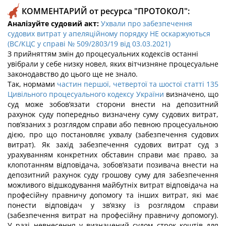
КОММЕНТАРИЙ от ресурса "ПРОТОКОЛ":
Аналізуйте судовий акт:
Ухвали про забезпечення
судових витрат у апеляційному порядку НЕ оскаржуються
(ВС/КЦС у справі № 509/2803/19 від 03.03.2021)
З прийняттям змін до процесуальних кодексів останні
увібрали у себе низку новел, яких вітчизняне процесуальне
законодавство до цього ще не знало.
Так, нормами
частин першої, четвертої та шостої статті 135
Цивільного процесуального кодексу України
визначено, що
суд може зобов’язати сторони внести на депозитний
рахунок суду попередньо визначену суму судових витрат,
пов’язаних з розглядом справи або певною процесуальною
дією, про що постановляє ухвалу (забезпечення судових
витрат).
Як захід забезпечення судових витрат суд з
урахуванням конкретних обставин справи має право, за
клопотанням відповідача, зобов’язати позивача внести на
депозитний рахунок суду грошову суму для забезпечення
можливого відшкодування майбутніх витрат відповідача на
професійну правничу допомогу та інших витрат, які має
понести відповідач у зв’язку із розглядом справи
(забезпечення витрат на професійну правничу допомогу).
У разі невнесення у визначений судом строк коштів для