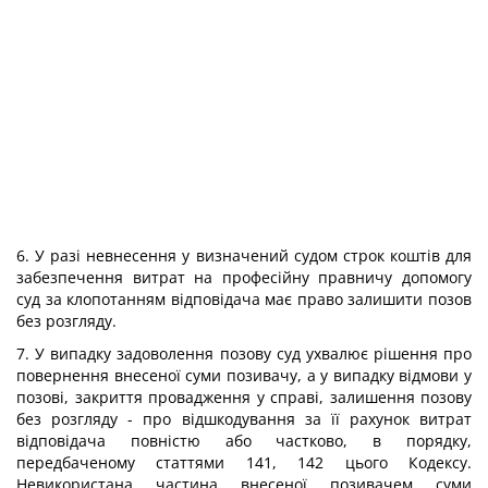
6. У разі невнесення у визначений судом строк коштів для
забезпечення витрат на професійну правничу допомогу
суд за клопотанням відповідача має право залишити позов
без розгляду.
7. У випадку задоволення позову суд ухвалює рішення про
повернення внесеної суми позивачу, а у випадку відмови у
позові, закриття провадження у справі, залишення позову
без розгляду - про відшкодування за її рахунок витрат
відповідача повністю або частково, в порядку,
передбаченому статтями 141, 142 цього Кодексу.
Невикористана частина внесеної позивачем суми