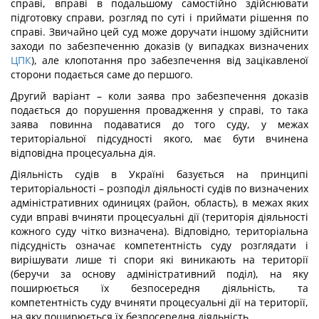
справі, вправі в подальшому самостійно здійснювати
підготовку справи, розгляд по суті і приймати рішення по
справі. Звичайно цей суд може доручати іншому здійснити
заходи по забезпеченню доказів (у випадках визначених
ЦПК
), але клопотання про забезпечення від зацікавленої
сторони подається саме до першого.
Другий варіант – коли заява про забезпечення доказів
подається до порушення провадження у справі, то така
заява повинна подаватися до того суду, у межах
територіальної підсудності якого, має бути вчинена
відповідна процесуальна дія.
Діяльність судів в Україні базується на принципі
територіальності – розподіл діяльності судів по визначених
адміністративних одиницях (район, область), в межах яких
суди вправі вчиняти процесуальні дії (територія діяльності
кожного суду чітко визначена). Відповідно, територіальна
підсудність означає компетентність суду розглядати і
вирішувати лише ті спори які виникають на території
(беручи за основу адміністративний поділ), на яку
поширюється їх безпосередня діяльність, та
компетентність суду вчиняти процесуальні дії на території,
на яку поширюється їх безпосередня діяльність.