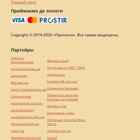
Полный текст
Приймаємо до оплати
Copyright © 2014-2026 «Протокол». Все права защищены.
Партнёры
Серьги с
Винный шкаф
бриллиантами
Подготовка к НМТ / ВНО
alliancetechnika.ua
pereklad.ua
миралинкс
hospice-life.com.ua/
Веб мастер
Перевозка больных
https://motokosmos.ua/
Перевозка лежачих
Синтезаторы
больных за границу
agrotechnika.com.ua
Шкафы купе
perevod.agency
Брендовые сумки
europeservice.com.ua
Натяжные потолки Nova
mk-translations.ua
Stelya
текст юа
maltina.com.ua
kievperevod.com.ua
Cылки