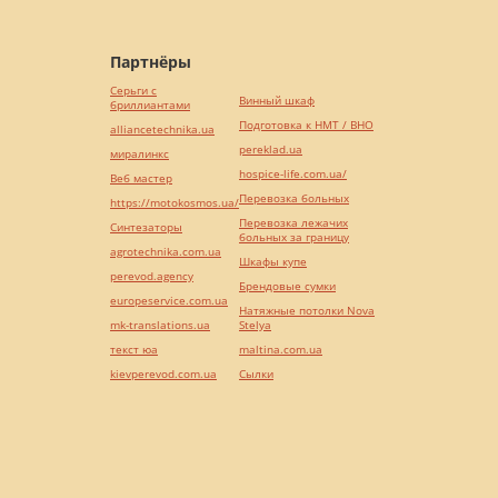
Партнёры
Серьги с
Винный шкаф
бриллиантами
Подготовка к НМТ / ВНО
alliancetechnika.ua
pereklad.ua
миралинкс
hospice-life.com.ua/
Веб мастер
Перевозка больных
https://motokosmos.ua/
Перевозка лежачих
Синтезаторы
больных за границу
agrotechnika.com.ua
Шкафы купе
perevod.agency
Брендовые сумки
europeservice.com.ua
Натяжные потолки Nova
mk-translations.ua
Stelya
текст юа
maltina.com.ua
kievperevod.com.ua
Cылки