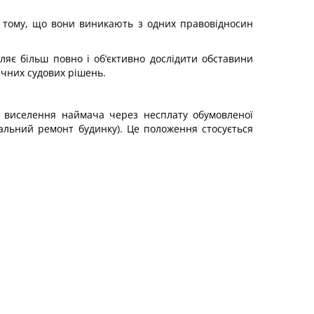
 у тому, що вони виникають з одних правовідносин
оляє більш повно і об‘єктивно дослідити обставини
чних судових рішень.
о виселення наймача через несплату обумовленої
альний ремонт будинку). Це положення стосується