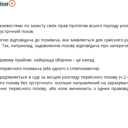
їни
ливостями по захисту своїх прав протягом всього періоду роз
зустрічний позов.
гою відповідача до позивача, яка заявляється для сумісного р
 Так, наприклад, задоволення позову відповідача про запереч
відомому прийомі: найкраща оборона – це напад.
ервісного позивача (або одного з співпозивачів).
ед’являється в суді за місцем розгляду первісного позову (ч.2 
го позову без зустрічного, оскільки направлений на зарахуван
ння первісного позову, або коли виникають з одних правов