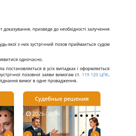
т доказування, призведе до необхідності залучення
удь-якої з них зустрічний позов приймається судом
роявитися одночасно.
ла постановляється в усіх випадках і оформляється
устрічної позовної заяви вимогам ст.
119
120
ЦПК
,
об‘єднання вимог в одне провадження.
Судебные решения
2026-08-05
2026-08-03
2026-06-08
2026-08-06
2026-08-05
2026-08-03
2026-06-01
2026-08-0