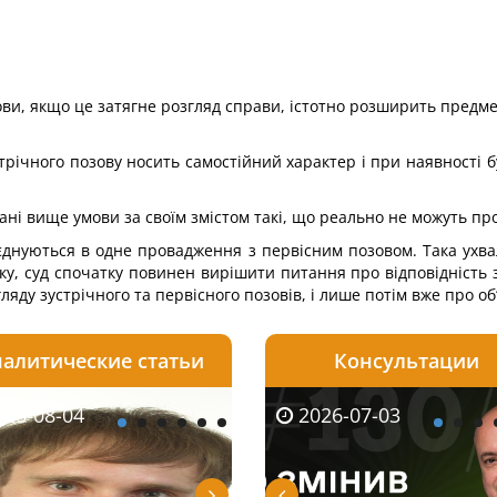
ови, якщо це затягне розгляд справи, істотно розширить предме
річного позову носить самостійний характер і при наявності б
ані вище умови за своїм змістом такі, що реально не можуть п
єднуються в одне провадження з первісним позовом. Така ухва
, суд спочатку повинен вирішити питання про відповідність з
гляду зустрічного та первісного позовів, і лише потім вже про 
алитические статьи
Консультации
08-06
26-08-04
2026-05-25
2026-08-06
2026-08-04
2026-07-03
2026-07-30