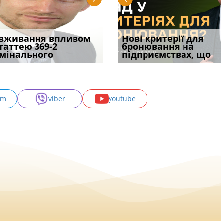
уд встановив для
вживання впливом
Кого з юристів замінить
Документи, на яких не
Переоформлення
Нові критерії для
Восьмий ААС фак
одування шкоди
статтею 369-2
ШІ, а хто зароблятиме
проставляється
відстрочки за іншою
бронювання на
підтвердив, що 
с
мінального
міль
апостиль: пер
підставою: нов
підприємствах, що
може скас
am
viber
youtube