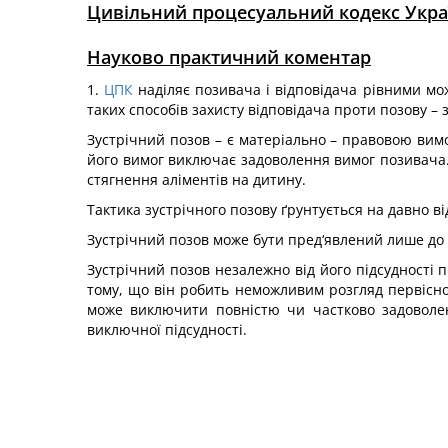
Цивільний процесуальний кодекс Укра
Науково практичний коментар
1.
ЦПК
наділяє позивача і відповідача рівними мож
таких способів захисту відповідача проти позову – 
Зустрічний позов – є матеріально – правовою вимо
його вимог виключає задоволення вимог позивача.
стягнення аліментів на дитину.
Тактика зустрічного позову ґрунтується на давно 
Зустрічний позов може бути пред‘явлений лише до п
Зустрічний позов незалежно від його підсудності пр
тому, що він робить неможливим розгляд первісно
може виключити повністю чи частково задоволе
виключної підсудності.