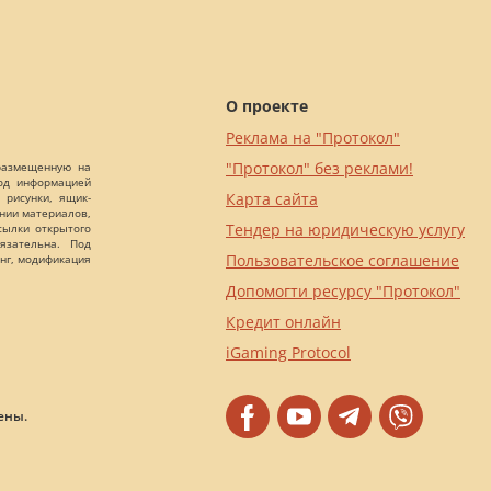
О проекте
Реклама на "Протокол"
"Протокол" без реклами!
 размещенную на
Под информацией
Карта сайта
 рисунки, ящик-
ании материалов,
Тендер на юридическую услугу
сылки открытого
язательна. Под
Пользовательское соглашение
нг, модификация
Допомогти ресурсу "Протокол"
Кредит онлайн
iGaming Protocol
ены.