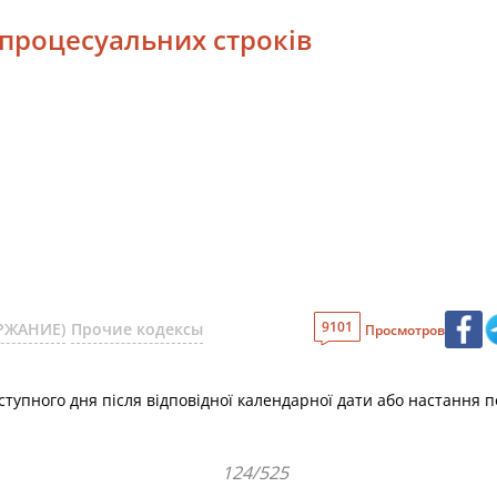
 процесуальних строків
9101
ЕРЖАНИЕ)
Прочие кодексы
Просмотров
тупного дня після відповідної календарної дати або настання по
124/525