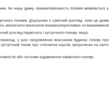
існим. На нашу думку, взаємопов‘язаність позовів виявляється
стрічного позовів. Доцільним є сумісний розгляд, коли це дозв
рін, виключити винесення взаємосуперечливих чи взаємовиклю
існий розгляд первісного і зустрічного позову, якщо:
априклад, у разі пред’явлення власником будинку позову пр
 зустрічний позов про стягнення коштів, витрачених на капіт
повністю або частково задоволення первісного позову.