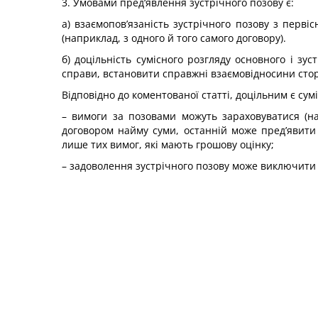
3. Умовами пред‘явлення зустрічного позову є:
а) взаємопов’язаність зустрічного позову з перв
(наприклад, з одного й того самого договору).
б) доцільність сумісного розгляду основного і зу
справи, встановити справжні взаємовідносини сто
Відповідно до коментованої статті, доцільним є сум
– вимоги за позовами можуть зараховуватися (н
договором найму суми, останній може пред’явити
лише тих вимог, які мають грошову оцінку;
– задоволення зустрічного позову може виключити 