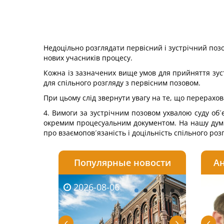
Недоцільно розглядати первісний і зустрічний поз
нових учасників процесу.
Кожна із зазначених вище умов для прийняття зуст
для спільного розгляду з первісним позовом.
При цьому слід звернути увагу на те, що перерахов
4. Вимоги за зустрічним позовом ухвалою суду об´
окремим процесуальним документом. На нашу думку
про взаємопов´язаність і доцільність спільного роз
Популярные новости
Ан
2026-08-06
2026-08-03
2026-
20