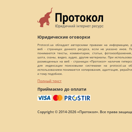
Юридические оговорки
Protocol.ua обладает авторскими правами на информацию,
веб - страницах данного ресурса, если не указано иное. 
понимаются тексты, комментарии, статьи, фотоизображения,
шота, сканы, видео, аудио, другие материалы. При использов
размещенных на веб - страницах «Протокол» наличие гиперс
для индексации поисковыми системами на protocol.ua об
использованием понимается копирования, адаптация, рерайти
и тому подобное.
Полный текст
Приймаємо до оплати
Copyright © 2014-2026 «Протокол». Все права защищ