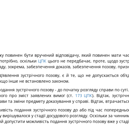
ядку повинен бути вручений відповідачу, який повинен мати ч
потрібно, оскільки
ЦПК
цього не передбачає, проте, щодо зуст
гляду, зокрема, забезпечення доказів, забезпечення позову, пр
’явлення зустрічного позову, є й те, що не допускається об’
якщо інше не встановлено законом.
дання зустрічного позову - до початку розгляду справи по суті. 
ого про зміст заявлених вимог (ст.
173
ЦПК
). Відтак, зустрі
ави та зміни предмету доказування у справі. Відтак, втрачаєть
вість подання зустрічного позову до або під час попереднього
 вирішувалося у стадії досудового розгляду. Оскільки за чинни
 допустити можливість подання зустрічного позову вже у стадії