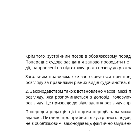
Крім того, зустрічний позов в обов’язковому пор
Попереднє судове засідання заново проводити не 
дії, направлені на підготовку цього позову до роз
Загальним правилом, яке застосовується при пред
розгляду за правилами різних видів судочинства, 
2. Законодавством також встановлено часові межі по
розгляду, яка розпочинається з доповіді головуюч
розгляду. Це призведе до відкладення розгляду спр
Попередня редакція цієї норми передбачала можли
вдалою. Питання про прийняття зустрічного подову
не є обов‘язковим, законодавець фактично змушений