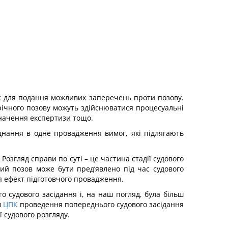
ас для подання можливих заперечень проти позову.
річного позову можуть здійснюватися процесуальні
изначення експертизи тощо.
єднання в одне провадження вимог, які підлягають
Розгляд справи по суті – це частина стадії судового
чний позов може бути пред‘явлено під час судового
ся ефект підготовчого провадження.
 судового засідання і, на наш погляд, була більш
м
ЦПК
проведення попереднього судового засідання
 судового розгляду.