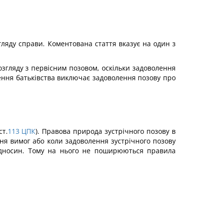
гляду справи. Коментована стаття вказує на один з
озгляду з первісним позовом, оскільки задоволення
ення батьківства виключає задоволення позову про
ст.
113
ЦПК
). Правова природа зустрічного позову в
ня вимог або коли задоволення зустрічного позову
ідносин. Тому на нього не поширюються правила