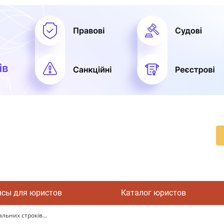
исы для юристов
Каталог юристов
льних строків...