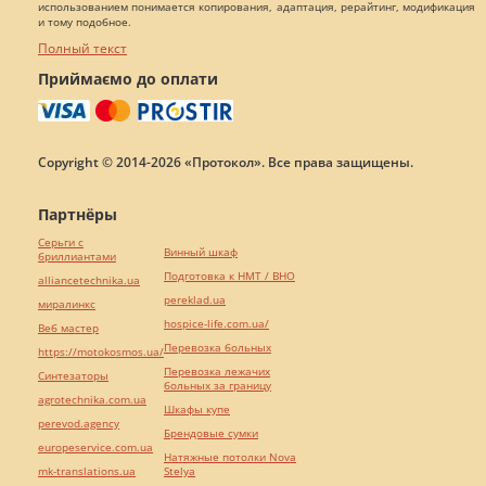
использованием понимается копирования, адаптация, рерайтинг, модификация
и тому подобное.
Полный текст
Приймаємо до оплати
Copyright © 2014-2026 «Протокол». Все права защищены.
Партнёры
Серьги с
Винный шкаф
бриллиантами
Подготовка к НМТ / ВНО
alliancetechnika.ua
pereklad.ua
миралинкс
hospice-life.com.ua/
Веб мастер
Перевозка больных
https://motokosmos.ua/
Перевозка лежачих
Синтезаторы
больных за границу
agrotechnika.com.ua
Шкафы купе
perevod.agency
Брендовые сумки
europeservice.com.ua
Натяжные потолки Nova
mk-translations.ua
Stelya