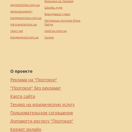
больных за границу
agrotechnika.com.ua
Шкафы купе
perevod.agency
Брендовые сумки
europeservice.com.ua
Натяжные потолки Nova
mk-translations.ua
Stelya
текст юа
maltina.com.ua
kievperevod.com.ua
Cылки
О проекте
Реклама на "Протокол"
"Протокол" без реклами!
Карта сайта
Тендер на юридическую услугу
Пользовательское соглашение
Допомогти ресурсу "Протокол"
Кредит онлайн