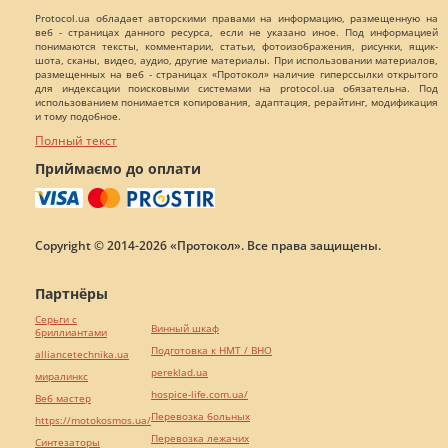
Protocol.ua обладает авторскими правами на информацию, размещенную на
веб - страницах данного ресурса, если не указано иное. Под информацией
понимаются тексты, комментарии, статьи, фотоизображения, рисунки, ящик-
шота, сканы, видео, аудио, другие материалы. При использовании материалов,
размещенных на веб - страницах «Протокол» наличие гиперссылки открытого
для индексации поисковыми системами на protocol.ua обязательна. Под
использованием понимается копирования, адаптация, рерайтинг, модификация
и тому подобное.
Полный текст
Приймаємо до оплати
Copyright © 2014-2026 «Протокол». Все права защищены.
Партнёры
Серьги с
Винный шкаф
бриллиантами
Подготовка к НМТ / ВНО
alliancetechnika.ua
pereklad.ua
миралинкс
hospice-life.com.ua/
Веб мастер
Перевозка больных
https://motokosmos.ua/
Перевозка лежачих
Синтезаторы