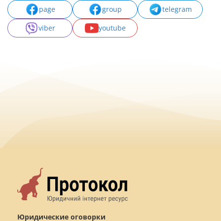
page
group
telegram
viber
youtube
Юридические оговорки