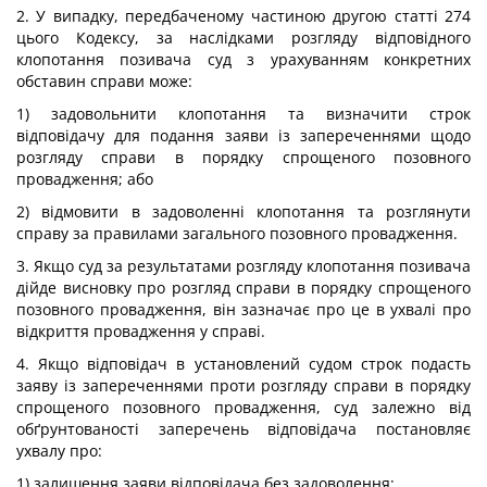
2. У випадку, передбаченому частиною другою статті 274
цього Кодексу, за наслідками розгляду відповідного
клопотання позивача суд з урахуванням конкретних
обставин справи може:
1) задовольнити клопотання та визначити строк
відповідачу для подання заяви із запереченнями щодо
розгляду справи в порядку спрощеного позовного
провадження; або
2) відмовити в задоволенні клопотання та розглянути
справу за правилами загального позовного провадження.
3. Якщо суд за результатами розгляду клопотання позивача
дійде висновку про розгляд справи в порядку спрощеного
позовного провадження, він зазначає про це в ухвалі про
відкриття провадження у справі.
4. Якщо відповідач в установлений судом строк подасть
заяву із запереченнями проти розгляду справи в порядку
спрощеного позовного провадження, суд залежно від
обґрунтованості заперечень відповідача постановляє
ухвалу про:
1) залишення заяви відповідача без задоволення;