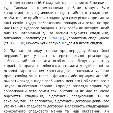
заінтересованих осіб. Склад заінтересованих осіб визначає
суд. Такими заінтересованими особами можуть бути
спадкоємці, що відмовились від прийняття спадщини,
особи, що не прийняли спадщину в силу різних причин та
інші особи. Суддя зобов’язаний повідомити останніх про
час і місце судового засідання. Такі особи як нотаріус, який
вчиняв нотаріальні дії за місцем відкриття спадщини,
виконавець заповіту (ст.
1284
ЦК
), управитель спадщиною
(ст.
1285
ЦК
) можуть бути залучені судом в якості свідків.
2. Під час розгляду справи про передачу безхазяйної
нерухомої речі у власність територіальної громади суд
зобов´язаний роз´яснити особам, які беруть участь у
справі, їх права та обов´язки, сприяти у здійсненні та
охороні гарантованих Конституцією і законами України
прав, свобод чи інтересів фізичних або юридичних осіб,
вживати заходів щодо всебічного, повного і об´єктивного з
´ясування обставин справи. В процесі розгляди справи суд
зобов’язаний встановити такі обставини як час та місце
відкриття спадщини, відсутність спадкоємців як за
законом, так і за заповітом, відсутність договору довічного
утримання і спадкового договору, належність спадкодавцю
конкретного спадкового майна та інші обставини, які