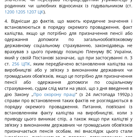
родинних чи шлюбних відносинах із годувальником (ст.
1200
1205
1207
ЦК
).
4. Віднісши до фактів, що мають юридичне значення і
встановлюються в порядку окремого провадження, факт
каліцтва, якщо це потрібно для призначення пенсії або
одержання допомоги по загальнообов’язковому
державному соціальному страхуванню, законодавець не
врахував з цього приводу позицію Пленуму ВС України,
який у своїй Постанові зазначає, що при застосуванні п. 3
ст.
256
ЦПК
, яким передбачено встановлення каліцтва на
виробництві або у зв’язку з виконанням державних чи
громадських обов’язків, якщо це потрібно для призначення
пенсії або одержання допомоги по соціальному
страхуванню, судам слід мати на увазі, що з дня введення в
дію Закону „
Про охорону праці
” (з 24 листопада 1992р.)
справи про встановлення таких фактів не розглядаються в
порядку окремого провадження. Питання, пов’язані із
встановленням факту каліцтва на виробництві, коли з
приводу цього виникає спір, а також якщо при каліцтві у
зв’язку з виконанням державних чи громадських обов’язків
призначається пенсія особам, які внаслідок цього стали