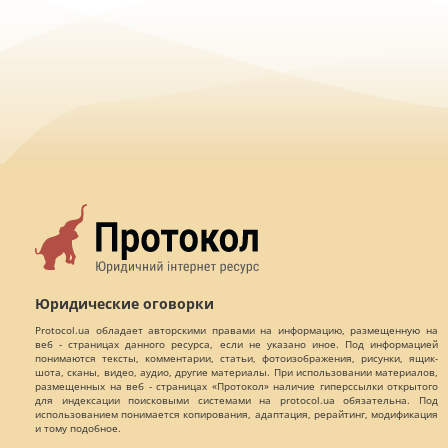
Юридические оговорки
Protocol.ua обладает авторскими правами на информацию, размещенную на
веб - страницах данного ресурса, если не указано иное. Под информацией
понимаются тексты, комментарии, статьи, фотоизображения, рисунки, ящик-
шота, сканы, видео, аудио, другие материалы. При использовании материалов,
размещенных на веб - страницах «Протокол» наличие гиперссылки открытого
для индексации поисковыми системами на protocol.ua обязательна. Под
использованием понимается копирования, адаптация, рерайтинг, модификация
и тому подобное.