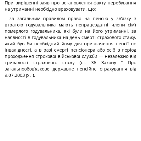
При вирішенні заяв про встановлення факту перебування
на утриманні необхідно враховувати, що:
- за загальним правилом право на пенсію у зв’язку з
втратою годувальника мають непрацездатні члени сім’ї
померлого годувальника, які були на його утриманні, за
наявності в годувальника на день смерті страхового стажу,
який був би необхідний йому для призначення пенсії по
інвалідності, а в разі смерті пенсіонера або осіб в період
проходження строкової військової служби — незалежно від
тривалості страхового стажу (ст. 36 Закону “ Про
загальнообов’язкове державне пенсійне страхування від
9.07.2003 р . ).