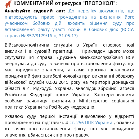
КОММЕНТАРИЙ от ресурса "ПРОТОКОЛ":
Аналізуйте судовий акт:
До переліку документів, що
підтверджують право громадянина на визнання його
учасником бойових дій, входить рішення суду про
встановлення факту участі особи в бойових діях (ВССУ,
справа № 357/8179/16-ц, 31.05.17)
Військово-політична ситуація в Україні створює нові
виклики і в судовій практиці
.
Прикладом цього може
слугувати ця справа. Дружина військовослужбовця ВСУ
звернулася до суду із заявою про встановлення факту, що
має юридичне значення, а саме просила встановити
юридичний факт загибелі чоловіка при виконанні обовязку
військової служби 02.02.2015 року на території Донецької
області в с. Рідкодуб, Україна, внаслідок збройної агресії
Російської Федерації проти України. Заінтересованими
особами заявниця визначила Міністерство соціальної
політики України та Російську Федерацію.
Ухвалою суду першої інстанції відмовлено у відкритті
провадження на підставі ч. 4
ст. 256 ЦПК України
, оскільки
«з заяви про встановлення факту, що має юридичне
значення, вбачається спір про право».