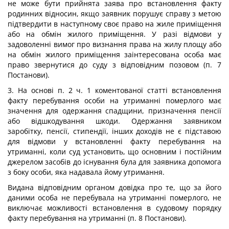
не може бути прийнята заява про встановлення факту
родинних відносин, якщо заявник порушує справу з метою
підтвердити в наступному своє право на жиле приміщення
або на обмін жилого приміщення. У разі відмови у
задоволенні вимог про визнання права на жилу площу або
на обмін жилого приміщення заінтересована особа має
право звернутися до суду з відповідним позовом (п. 7
Постанови).
3. На основі п. 2 ч. 1 коментованої статті встановлення
факту перебування особи на утриманні померлого має
значення для одержання спадщини, призначення пенсії
або відшкодування шкоди. Одержання заявником
заробітку, пенсії, стипендії, інших доходів не є підставою
для відмови у встановленні факту перебування на
утриманні, коли суд установить, що основним і постійним
джерелом засобів до існування була для заявника допомога
з боку особи, яка надавала йому утримання.
Видана відповідним органом довідка про те, що за його
даними особа не перебувала на утриманні померлого, не
виключає можливості встановлення в судовому порядку
факту перебування на утриманні (п. 8 Постанови).