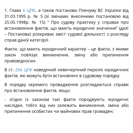
1. Глава
6
ЦПК
, а також постанова Пленуму ВС України від
31.03.1995 р. № 5 (зі змінами, внесеними постановою від
25.05.1998р. № 15) “ Про судову практику у справах про
встановлення фактів, що мають юридичне значення” (далі
– Постанова) розкриває зміст судової діяльності з розгляду
справ даної категорії.
Факти, що мають юридичний характер – це факти, з якими
закон пов‘язує виникнення, зміну або припинення
правовідносин.
В ст.
256
ЦПК
наведений невичерпний перелік юридичних
фактів, які можуть бути встановлені в судовому порядку.
В порядку окремого провадження розглядаються справи
про встановлення фактів, якщо:
- згідно із законом такі факти породжують юридичні
наслідки, тобто від них залежить виникнення, зміна або
припинення особистих чи майнових прав громадян;