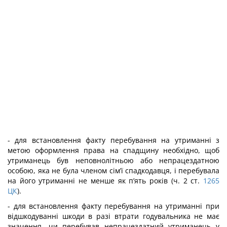
- для встановлення факту перебування на утриманні з
метою оформлення права на спадщину необхідно, щоб
утриманець був неповнолітньою або непрацездатною
особою, яка не була членом сім’ї спадкодавця, і перебувала
на його утриманні не менше як п’ять років (ч. 2 ст.
1265
ЦК
).
- для встановлення факту перебування на утриманні при
відшкодуванні шкоди в разі втрати годувальника не має
значення, чи перебував непрацездатний утриманець у