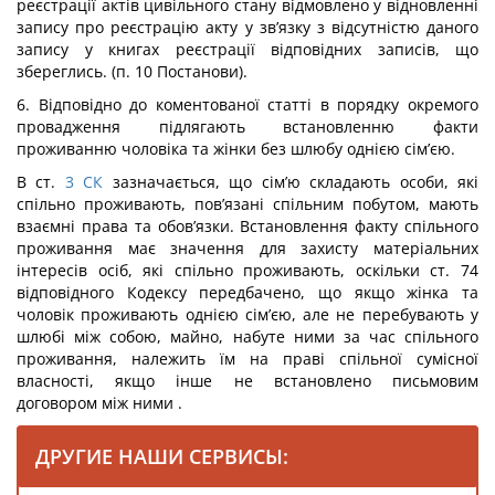
реєстрації актів цивільного стану відмовлено у відновленні
запису про реєстрацію акту у зв’язку з відсутністю даного
запису у книгах реєстрації відповідних записів, що
збереглись. (п. 10 Постанови).
6. Відповідно до коментованої статті в порядку окремого
провадження підлягають встановленню факти
проживанню чоловіка та жінки без шлюбу однією сім’єю.
В ст.
3
СК
зазначається, що сім’ю складають особи, які
спільно проживають, пов’язані спільним побутом, мають
взаємні права та обов’язки. Встановлення факту спільного
проживання має значення для захисту матеріальних
інтересів осіб, які спільно проживають, оскільки ст. 74
відповідного Кодексу передбачено, що якщо жінка та
чоловік проживають однією сім’єю, але не перебувають у
шлюбі між собою, майно, набуте ними за час спільного
проживання, належить їм на праві спільної сумісної
власності, якщо інше не встановлено письмовим
договором між ними .
ДРУГИЕ НАШИ СЕРВИСЫ: