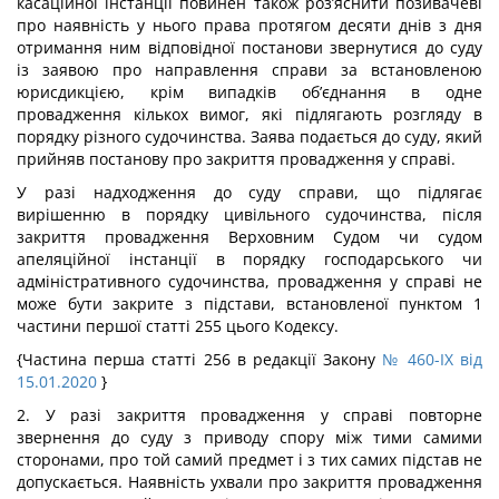
касаційної інстанції повинен також роз’яснити позивачеві
про наявність у нього права протягом десяти днів з дня
отримання ним відповідної постанови звернутися до суду
із заявою про направлення справи за встановленою
юрисдикцією, крім випадків об’єднання в одне
провадження кількох вимог, які підлягають розгляду в
порядку різного судочинства. Заява подається до суду, який
прийняв постанову про закриття провадження у справі.
У разі надходження до суду справи, що підлягає
вирішенню в порядку цивільного судочинства, після
закриття провадження Верховним Судом чи судом
апеляційної інстанції в порядку господарського чи
адміністративного судочинства, провадження у справі не
може бути закрите з підстави, встановленої пунктом 1
частини першої статті 255 цього Кодексу.
{Частина перша статті 256 в редакції Закону
№ 460-IX від
15.01.2020
}
2. У разі закриття провадження у справі повторне
звернення до суду з приводу спору між тими самими
сторонами, про той самий предмет і з тих самих підстав не
допускається. Наявність ухвали про закриття провадження