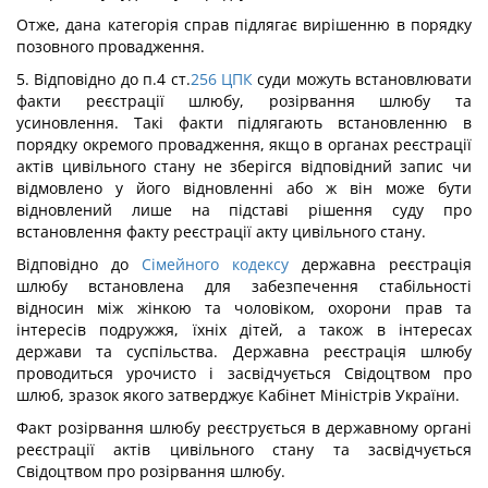
Отже, дана категорія справ підлягає вирішенню в порядку
позовного провадження.
5. Відповідно до п.4 ст.
256
ЦПК
суди можуть встановлювати
факти реєстрації шлюбу, розірвання шлюбу та
усиновлення. Такі факти підлягають встановленню в
порядку окремого провадження, якщо в органах реєстрації
актів цивільного стану не зберігся відповідний запис чи
відмовлено у його відновленні або ж він може бути
відновлений лише на підставі рішення суду про
встановлення факту реєстрації акту цивільного стану.
Відповідно до
Сімейного кодексу
державна реєстрація
шлюбу встановлена для забезпечення стабільності
відносин між жінкою та чоловіком, охорони прав та
інтересів подружжя, їхніх дітей, а також в інтересах
держави та суспільства. Державна реєстрація шлюбу
проводиться урочисто і засвідчується Свідоцтвом про
шлюб, зразок якого затверджує Кабінет Міністрів України.
Факт розірвання шлюбу реєструється в державному органі
реєстрації актів цивільного стану та засвідчується
Свідоцтвом про розірвання шлюбу.