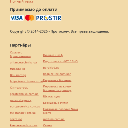
Полный текст
Приймаємо до оплати
Copyright © 2014-2026 «Протокол». Все права защищены.
Партнёры
Серьги с
Винный шкаф
бриллиантами
Подготовка к НМТ / ВНО
alliancetechnika.ua
pereklad.ua
миралинкс
hospice-life.com.ua/
Веб мастер
Перевозка больных
https://motokosmos.ua/
Перевозка лежачих
Синтезаторы
больных за границу
agrotechnika.com.ua
Шкафы купе
perevod.agency
Брендовые сумки
europeservice.com.ua
Натяжные потолки Nova
mk-translations.ua
Stelya
текст юа
maltina.com.ua
kievperevod.com.ua
Cылки