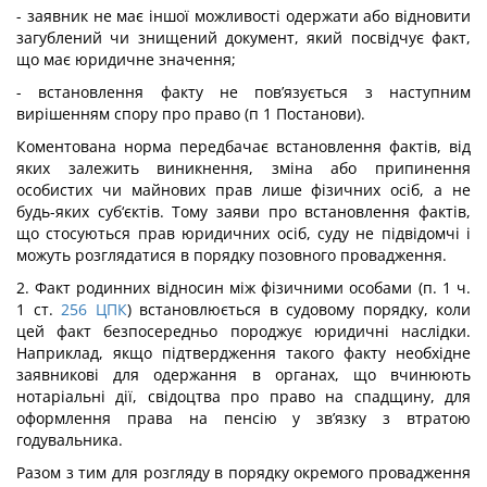
- заявник не має іншої можливості одержати або відновити
загублений чи знищений документ, який посвідчує факт,
що має юридичне значення;
- встановлення факту не пов’язується з наступним
вирішенням спору про право (п 1 Постанови).
Коментована норма передбачає встановлення фактів, від
яких залежить виникнення, зміна або припинення
особистих чи майнових прав лише фізичних осіб, а не
будь-яких суб‘єктів. Тому заяви про встановлення фактів,
що стосуються прав юридичних осіб, суду не підвідомчі і
можуть розглядатися в порядку позовного провадження.
2. Факт родинних відносин між фізичними особами (п. 1 ч.
1 ст.
256
ЦПК
) встановлюється в судовому порядку, коли
цей факт безпосередньо породжує юридичні наслідки.
Наприклад, якщо підтвердження такого факту необхідне
заявникові для одержання в органах, що вчинюють
нотаріальні дії, свідоцтва про право на спадщину, для
оформлення права на пенсію у зв’язку з втратою
годувальника.
Разом з тим для розгляду в порядку окремого провадження