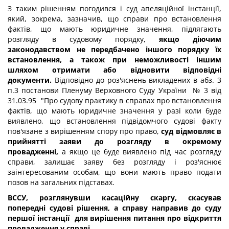
З таким рішенням погодився і суд апеляційної інстанції,
який, зокрема, зазначив, що справи про встановлення
фактів, що мають юридичне значення, підлягають
розгляду в судовому порядку,
якщо діючим
законодавством не передбачено іншого порядку їх
встановлення, а також при неможливості іншим
шляхом отримати або відновити відповідні
документи.
Відповідно до роз'яснень викладених в абз. 3
п.3 постанови Пленуму Верховного Суду України № 3 від
31.03.95 "Про судову практику в справах про встановлення
фактів, що мають юридичне значення у разі коли буде
виявлено, що встановлення підвідомчого судові факту
пов'язане з вирішенням спору про право,
суд відмовляє в
прийнятті заяви до розгляду в окремому
провадженні,
а якщо це буде виявлено під час розгляду
справи, залишає заяву без розгляду і роз'яснює
заінтересованим особам, що вони мають право подати
позов на загальних підставах.
ВССУ, розглянувши касаційну скаргу, скасував
попередні судові рішення,
а
справу направив
до суду
першої інстанції для вирішення питання про відкриття
провадження у справі.