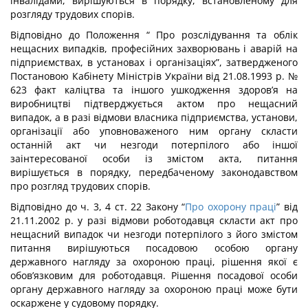
інвалідами, вирішуються в порядку, встановленому для
розгляду трудових спорів.
Відповідно до Положення “ Про розслідування та облік
нещасних випадків, професійних захворювань і аварій на
підприємствах, в установах і організаціях”, затвердженого
Постановою Кабінету Міністрів України від 21.08.1993 р. №
623 факт каліцтва та іншого ушкодження здоров’я на
виробництві підтверджується актом про нещасний
випадок, а в разі відмови власника підприємства, установи,
організації або уповноваженого ним органу скласти
останній акт чи незгоди потерпілого або іншої
заінтересованої особи із змістом акта, питання
вирішується в порядку, передбаченому законодавством
про розгляд трудових спорів.
Відповідно до ч. 3, 4 ст. 22 Закону “
Про охорону праці
” від
21.11.2002 р. у разі відмови роботодавця скласти акт про
нещасний випадок чи незгоди потерпілого з його змістом
питання вирішуються посадовою особою органу
державного нагляду за охороною праці, рішення якої є
обов’язковим для роботодавця. Рішення посадової особи
органу державного нагляду за охороною праці може бути
оскаржене у судовому порядку.