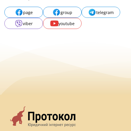
page
group
telegram
viber
youtube