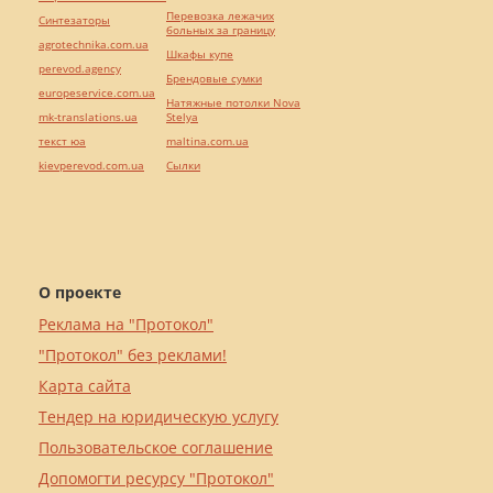
Перевозка лежачих
Синтезаторы
больных за границу
agrotechnika.com.ua
Шкафы купе
perevod.agency
Брендовые сумки
europeservice.com.ua
Натяжные потолки Nova
mk-translations.ua
Stelya
текст юа
maltina.com.ua
kievperevod.com.ua
Cылки
О проекте
Реклама на "Протокол"
"Протокол" без реклами!
Карта сайта
Тендер на юридическую услугу
Пользовательское соглашение
Допомогти ресурсу "Протокол"