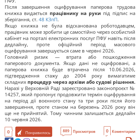
ПФУ.
Після завершення оцифрування паперова трудова
книжка видається
працівнику на руки
під підпис на
зберігання, ст.
48
КЗпП
.
Якщо книжка не була відсканована роботодавцем,
працівник може зробити це самостійно через особистий
кабінет на порталі електронних послуг ПФУ навіть після
дедлайну, проте офіційний період масового
оцифрування завершується саме в червні 2026.
Головний ризик — втрата або пошкодження
паперового документа. Якщо дані не оцифровані, а
паперова книжка буде втрачена після 10.06.2026,
підтвердження стажу до 2004 року вимагатиме
складних
процедур через архіви або судові рішення.
Наразі у Верховній Раді зареєстровано законопроєкт №
14257, який пропонує продовжити термін оцифрування
на період дії воєнного стану та три роки після його
завершення, проте станом на березень 2026 року він
ще не прийнятий. Тому чинним залишається дедлайн
10 червня 2026.
0
889
0
Просмотров
Коментарии
Понравилось