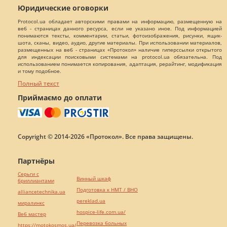
Юридические оговорки
Protocol.ua обладает авторскими правами на информацию, размещенную на
веб - страницах данного ресурса, если не указано иное. Под информацией
понимаются тексты, комментарии, статьи, фотоизображения, рисунки, ящик-
шота, сканы, видео, аудио, другие материалы. При использовании материалов,
размещенных на веб - страницах «Протокол» наличие гиперссылки открытого
для индексации поисковыми системами на protocol.ua обязательна. Под
использованием понимается копирования, адаптация, рерайтинг, модификация
и тому подобное.
Полный текст
Приймаємо до оплати
Copyright © 2014-2026 «Протокол». Все права защищены.
Партнёры
Серьги с
Винный шкаф
бриллиантами
Подготовка к НМТ / ВНО
alliancetechnika.ua
pereklad.ua
миралинкс
hospice-life.com.ua/
Веб мастер
Перевозка больных
https://motokosmos.ua/