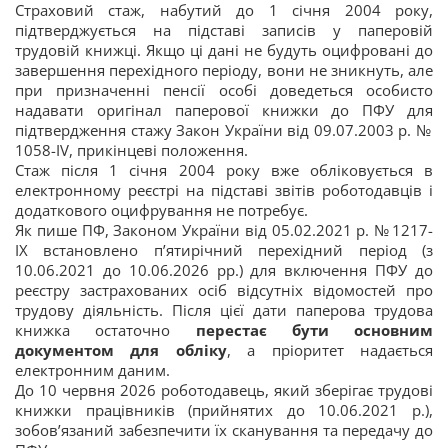
Страховий стаж, набутий до 1 січня 2004 року,
підтверджується на підставі записів у паперовій
трудовій книжці. Якщо ці дані не будуть оцифровані до
завершення перехідного періоду, вони не зникнуть, але
при призначенні пенсії особі доведеться особисто
надавати оригінал паперової книжки до ПФУ для
підтвердження стажу Закон України від 09.07.2003 р. №
1058-IV, прикінцеві положення.
Стаж після 1 січня 2004 року вже обліковується в
електронному реєстрі на підставі звітів роботодавців і
додаткового оцифрування не потребує.
Як пише ПФ, Законом України від 05.02.2021 р. № 1217-
IX встановлено п’ятирічний перехідний період (з
10.06.2021 до 10.06.2026 рр.) для включення ПФУ до
реєстру застрахованих осіб відсутніх відомостей про
трудову діяльність. Після цієї дати паперова трудова
книжка остаточно
перестає бути основним
документом для обліку
, а пріоритет надається
електронним даним.
До 10 червня 2026 роботодавець, який зберігає трудові
книжки працівників (прийнятих до 10.06.2021 р.),
зобов’язаний забезпечити їх сканування та передачу до