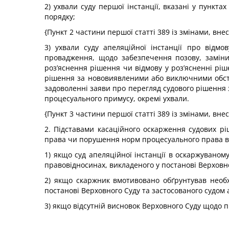
2) ухвали суду першої інстанції, вказані у пунктах
порядку;
{Пункт 2 частини першої статті 389 із змінами, вне
3) ухвали суду апеляційної інстанції про відм
провадження, щодо забезпечення позову, заміни
роз’яснення рішення чи відмову у роз’ясненні рі
рішення за нововиявленими або виключними обст
задоволенні заяви про перегляд судового рішення
процесуального примусу, окремі ухвали.
{Пункт 3 частини першої статті 389 із змінами, вне
2. Підставами касаційного оскарження судових рі
права чи порушення норм процесуального права в
1) якщо суд апеляційної інстанції в оскаржувано
правовідносинах, викладеного у постанові Верховно
2) якщо скаржник вмотивовано обґрунтував необх
постанові Верховного Суду та застосованого судом 
3) якщо відсутній висновок Верховного Суду щодо 