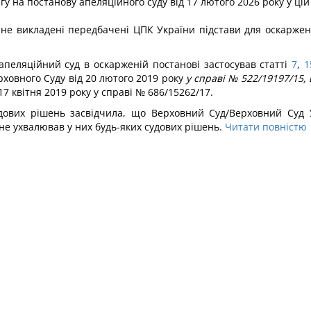
гу на постанову апеляційного суду від 17 лютого 2026 року у ці
, не викладені передбачені ЦПК України підстави для оскарже
апеляційний суд в оскарженій постанові застосував статті
7
,
1
ховного Суду від 20 лютого 2019 року
у справі № 522/19197/15, 
 17 квітня 2019 року у справі № 686/15262/17.
дових рішень засвідчила, що Верховний Суд/Верховний Суд
 не ухвалював у них будь-яких судових рішень.
Читати повністю