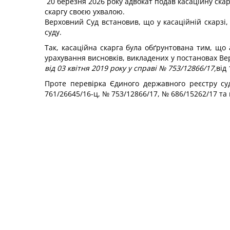
20 березня 2026 року адвокат подав касаційну скар
скаргу своєю ухвалою.
Верховний Суд встановив, що у касаційній скарзі
суду.
Так, касаційна скарга була обґрунтована тим, що 
урахування висновків, викладених у постановах Вер
від 03 квітня 2019 року у справі № 753/12866/17,
від
Проте перевірка Єдиного державного реєстру су
761/26645/16-ц, № 753/12866/17, № 686/15262/17 та