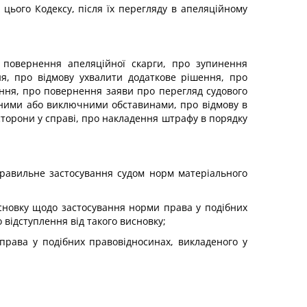
53 цього Кодексу, після їх перегляду в апеляційному
о повернення апеляційної скарги, про зупинення
я, про відмову ухвалити додаткове рішення, про
ення, про повернення заяви про перегляд судового
ними або виключними обставинами, про відмову в
торони у справі, про накладення штрафу в порядку
еправильне застосування судом норм матеріального
исновку щодо застосування норми права у подібних
 відступлення від такого висновку;
права у подібних правовідносинах, викладеного у