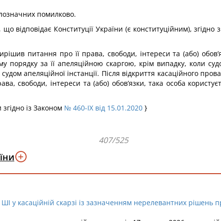
малозначних помилково.
, що відповідає Конституції України (є конституційним), згідн
вирішив питання про її права, свободи, інтереси та (або) обов
у порядку за її апеляційною скаргою, крім випадку, коли судо
 судом апеляційної інстанції. Після відкриття касаційного про
рава, свободи, інтереси та (або) обов’язки, така особа корис
и згідно із Законом
№ 460-IX від 15.01.2020
}
407/525
їни
ШІ у касаційній скарзі із зазначенням нерелевантних рішень п