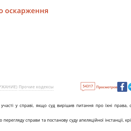
го оскарження
54317
ЕРЖАНИЕ)
Прочие кодексы
Просмотров
 участі у справі, якщо суд вирішив питання про їхні права, с
о перегляду справи та постанову суду апеляційної інстанції, кр