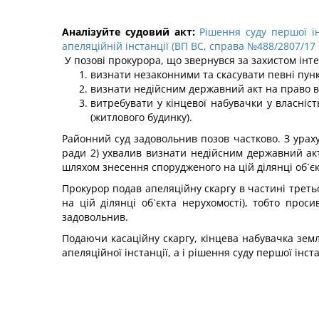
Аналізуйте судовий акт:
Рішення суду першої ін
апеляційній інстанції (ВП ВС, справа №488/2807/17 в
У позові прокурора, що звернувся за захистом інт
визнати незаконними та скасувати певні пунк
визнати недійсним державний акт на право вл
витребувати у кінцевої набувачки у власніс
(житлового будинку).
Районний суд задовольнив позов частково. З урах
ради 2) ухвалив визнати недійсним державний акт
шляхом знесення спорудженого на цій ділянці об`єк
Прокурор подав апеляційну скаргу в частині треть
на цій ділянці об`єкта нерухомості), тобто прос
задовольнив.
Подаючи касаційну скаргу, кінцева набувачка земл
апеляційної інстанції, а і рішення суду першої інс