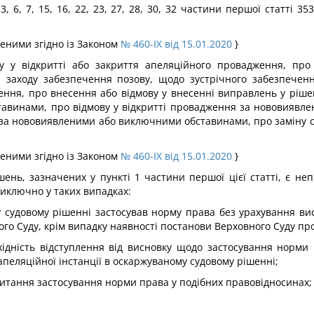
 3, 6, 7, 15, 16, 22, 23, 27, 28, 30, 32 частини першої статті 3
сеними згідно із Законом
№ 460-IX від 15.01.2020
}
ову у відкритті або закриття апеляційного провадження, пр
 заходу забезпечення позову, щодо зустрічного забезпеченн
шення, про внесення або відмову у внесенні виправлень у ріш
авинами, про відмову у відкритті провадження за нововиявле
 за нововиявленими або виключними обставинами, про заміну с
сеними згідно із Законом
№ 460-IX від 15.01.2020
}
шень, зазначених у пункті 1 частини першої цієї статті, є н
иключно у таких випадках:
му судовому рішенні застосував норму права без урахування в
го Суду, крім випадку наявності постанови Верховного Суду про
ідність відступлення від висновку щодо застосування норми 
апеляційної інстанції в оскаржуваному судовому рішенні;
питання застосування норми права у подібних правовідносинах;