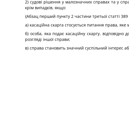
2) судові рішення у малозначних справах та у спр
крім випадків, якщо:
{Абзац перший пункту 2 частини третьої статті 389
а) касаційна скарга стосується питання права, як
б) особа, яка подає касаційну скаргу, відповідн
розгляді іншої справи;
в) справа становить значний суспільний інтерес аб