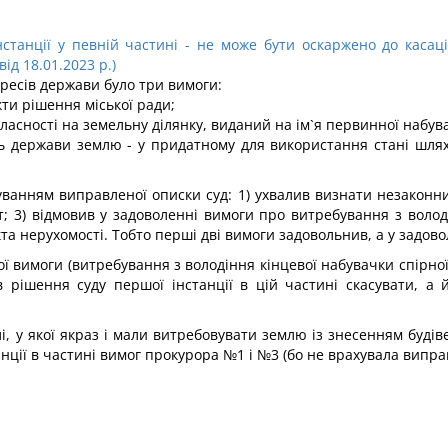
станції у певній частині - не може бути оскаржено до касаці
ід 18.01.2023 р.)
ересів держави було три вимоги:
ти рішення міської ради;
асності на земельну ділянку, виданий на ім`я первинної набув
ть держави землю - у придатному для використання стані шля
уванням виправленої описки суд: 1) ухвалив визнати незаконни
; 3) відмовив у задоволенні вимоги про витребування з володі
та нерухомості. Тобто перші дві вимоги задовольнив, а у задово
ої вимоги (витребування з володіння кінцевої набувачки спірн
ив рішення суду першої інстанції в цій частині скасувати, 
і, у якої якраз і мали витребовувати землю із знесенням будів
танції в частині вимог прокурора №1 і №3 (бо не врахувала випр