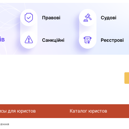
исы для юристов
Каталог юристов
ження