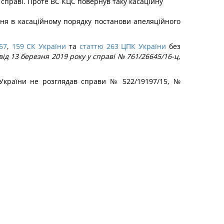
й справі. Проте ВС КЦС повернув таку касаційну
ння в касаційному порядку постанови апеляційного
57
,
159 СК України
та
статтю 263 ЦПК України
без
від 13 березня 2019 року у справі № 761/26645/16-ц,
 України не розглядав справи № 522/19197/15, №