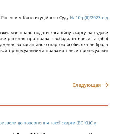
о з Рішенням Конституційного Суду
№ 10-р(II)/2023 від
’язки, має право подати касаційну скаргу на судове
ве рішення про права, свободи, інтереси та (або)
вадження за касаційною скаргою особи, яка не брала
тується процесуальними правами і несе процесуальні
Следующая
ризвели до повернення такої скарги (ВС КЦС у