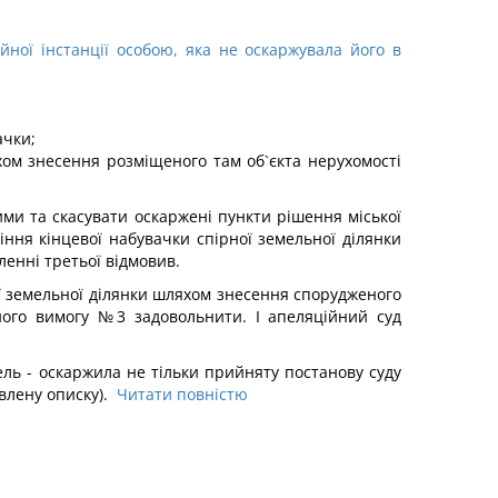
йної інстанції особою, яка не оскаржувала його в
ачки;
хом знесення розміщеного там об`єкта нерухомості
ми та скасувати оскаржені пункти рішення міської
ння кінцевої набувачки спірної земельної ділянки
ленні третьої відмовив.
ої земельної ділянки шляхом знесення спорудженого
а його вимогу №3 задовольнити. І апеляційний суд
ель - оскаржила не тільки прийняту постанову суду
авлену описку).
Читати повністю