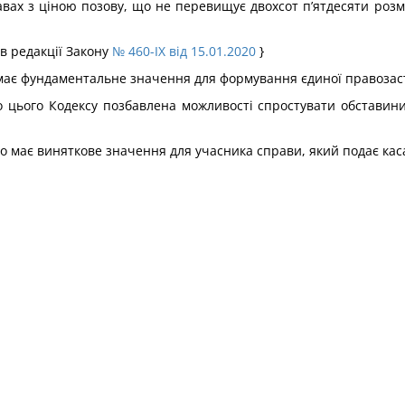
авах з ціною позову, що не перевищує двохсот п’ятдесяти розм
 в редакції Закону
№ 460-IX від 15.01.2020
}
е має фундаментальне значення для формування єдиної правозас
о до цього Кодексу позбавлена можливості спростувати обстави
о має виняткове значення для учасника справи, який подає каса