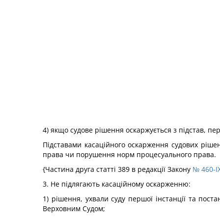
4) якщо судове рішення оскаржується з підстав, п
Підставами касаційного оскарження судових рішен
права чи порушення норм процесуального права.
{Частина друга статті 389 в редакції Закону
№ 460-IX
3. Не підлягають касаційному оскарженню:
1) рішення, ухвали суду першої інстанції та пост
Верховним Судом;