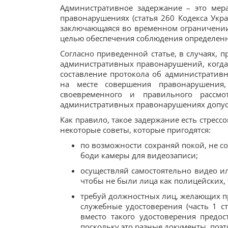
Административное задержание – это мер
правонарушениях (статья 260 Кодекса Ук
заключающаяся во временном ограничении
целью обеспечения соблюдения определен
Согласно приведенной статье, в случаях, 
административных правонарушений, когда 
составление протокола об административ
на месте совершения правонарушения,
своевременного и правильного рассм
административных правонарушениях допус
Как правило, такое задержание есть стресс
некоторые советы, которые пригодятся:
по возможности сохраняй покой, не с
боди камеры для видеозаписи;
осуществляй самостоятельно видео ил
чтобы не были лица как полицейских, 
требуй должностных лиц, желающих пр
служебные удостоверения (часть 1 с
вместо такого удостоверения предо
поскольку это разные документы, поэ