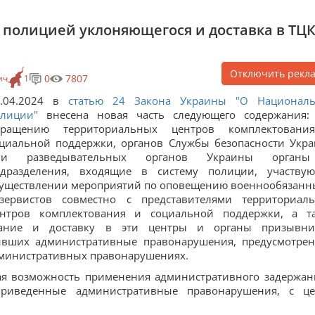
полицией уклоняющегося и доставка в ТЦ
Отключить рекл
0
7807
ич
1
1.04.2024 в
статью 24 Закона Украины "О Национал
лиции"
внесена новая часть следующего содержания:
бращению территориальных центров комплектован
циальной поддержки, органов Службы безопасности Укр
ли разведывательных органов Украины орган
одразделения, входящие в систему полиции, участву
уществлении мероприятий по оповещению военнообязанн
езервистов совместно с представителями территориал
ентров комплектования и социальной поддержки, а т
жание и доставку в эти центры и органы призывни
ивших административные правонарушения, предусмотре
административных правонарушениях.
ая возможность применения административного задержан
риведенные административные правонарушения, с ц