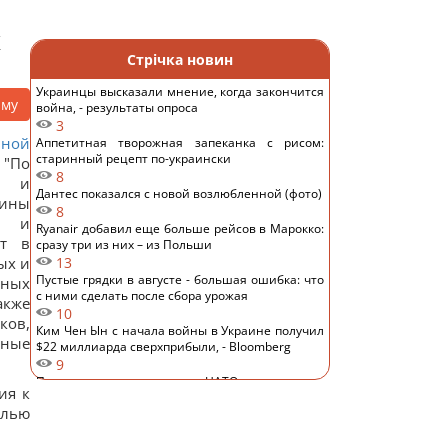
К
Стрічка новин
Украинцы высказали мнение, когда закончится
аму
война, - результаты опроса
3
ьной
Аппетитная творожная запеканка с рисом:
старинный рецепт по-украински
 "По
8
ия и
Дантес показался с новой возлюбленной (фото)
аины
8
ы и
Ryanair добавил еще больше рейсов в Марокко:
ют в
сразу три из них – из Польши
ых и
13
Пустые грядки в августе - большая ошибка: что
ьных
с ними сделать после сбора урожая
акже
10
ков,
Ким Чен Ын с начала войны в Украине получил
нные
$22 миллиарда сверхприбыли, - Bloomberg
9
Путин может напасть на НАТО уже осенью:
ия к
разведка США опубликовала новый прогноз, -
елью
WSJ
18