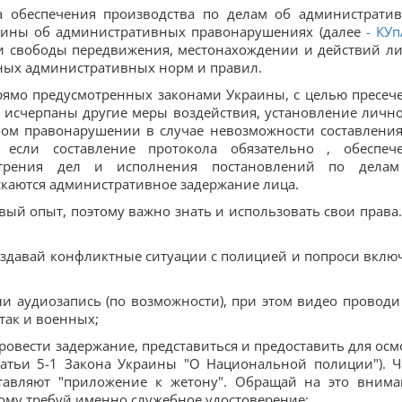
а обеспечения производства по делам об администрати
раины об административных правонарушениях (далее
-
КУп
 свободы передвижения, местонахождении и действий ли
ных административных норм и правил.
прямо предусмотренных законами Украины, с целью пресеч
исчерпаны другие меры воздействия, установление лично
ном правонарушении в случае невозможности составления
 если составление протокола обязательно , обеспеч
отрения дел и исполнения постановлений по дела
каются административное задержание лица.
овый опыт, поэтому важно знать и использовать свои права.
оздавай конфликтные ситуации с полицией и попроси вклю
и аудиозапись (по возможности), при этом видео проводи 
так и военных;
овести задержание, представиться и предоставить для осм
татьи 5-1 Закона Украины "О Национальной полиции"). Ч
ставляют "приложение к жетону". Обращай на это внима
тому требуй именно служебное удостоверение;