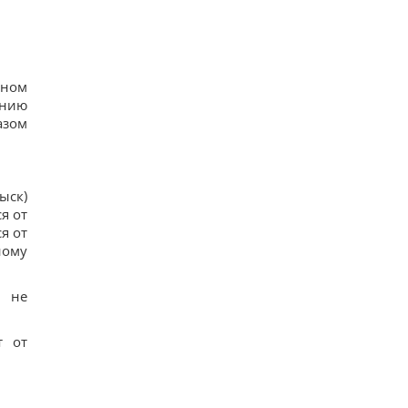
вном
ению
азом
ыск)
я от
я от
ному
а не
т от