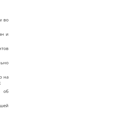
м во
ан и
нтов
льно
о на
;
л об
сшей