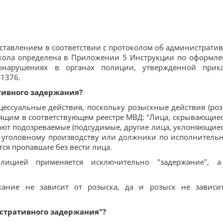
ставлением в соответствии с протоколом об администрати
окола определена в Приложении 5 Инструкции по оформл
онарушениях в органах полиции, утвержденной прик
1376.
тивного задержания?
цессуальные действия, поскольку розыскные действия (роз
ящим в соответствующем реестре МВД: "Лица, скрывающиес
дают подозреваемые (подсудимые, другие лица, уклоняющиес
по уголовному производству или должники по исполнитель
тся пропавшие без вести лица.
ицией применяется исключительно "задержание", 
жание не зависит от розыска, да и розыск не зависи
стративного задержания"?