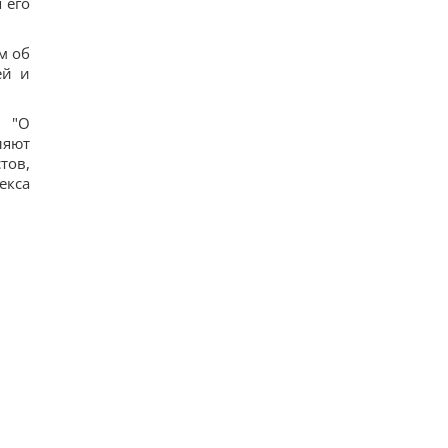
 его
м об
ей и
ы "О
ляют
тов,
екса