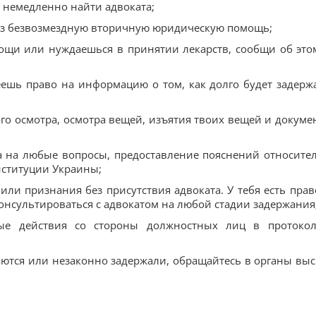
 немедленно найти адвоката;
ерез безвозмездную вторичную юридическую помощь;
ощи или нуждаешься в принятии лекарств, сообщи об это
еешь право на информацию о том, как долго будет задерж
го осмотра, осмотра вещей, изъятия твоих вещей и докуме
та на любые вопросы, предоставление пояснений относите
нституции Украины;
ли признания без присутствия адвоката. У тебя есть прав
нсультироваться с адвокатом на любой стадии задержания
ые действия со стороны должностных лиц в протоко
аются или незаконно задержали, обращайтесь в органы вы