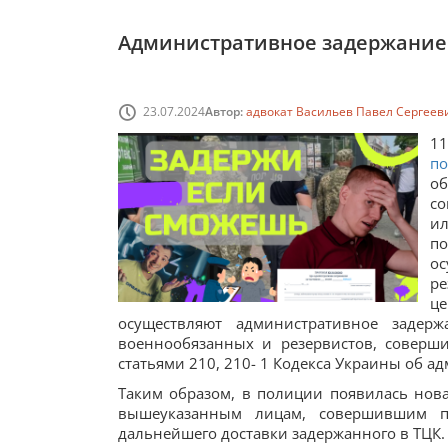
Административное задержание 
23.07.2024
Автор:
адвокат Васильев Павел Сергеев
1
по
о
со
и
п
ос
р
ц
осуществляют административное задер
военнообязанных и резервистов, соверш
статьями 210, 210- 1 Кодекса Украины об 
Таким образом, в полиции появилась нов
вышеуказанным лицам, совершившим п
дальнейшего доставки задержанного в ТЦК.