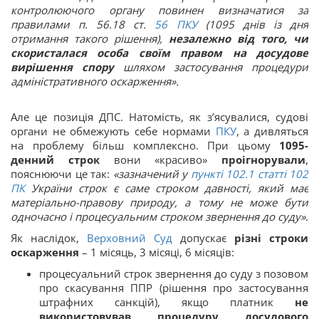
контролюючого органу повинен визначатися за
правилами п. 56.18 ст.
56
ПКУ
(1095 днів із дня
отримання такого рішення),
незалежно від того, чи
скористалася особа своїм правом на досудове
вирішення спору
шляхом застосування процедури
адміністративного оскарження».
Але це позиція ДПС. Натомість, як з’ясувалися, судові
органи не обмежують себе нормами
ПКУ
, а дивляться
на проблему більш комплексно. При цьому
1095-
денний строк
вони «красиво»
проігнорували
,
пояснюючи це так:
«зазначений у
пункті 102.1 статті 102
ПК
України строк є саме строком давності, який має
матеріально-правову природу, а тому не може бути
одночасно і процесуальним строком звернення до суду»
.
Як наслідок,
Верховний Суд
допускає
різні строки
оскарження
– 1 місяць, 3 місяці, 6 місяців:
процесуальний строк звернення до суду з позовом
про скасування ППР (рішення про застосування
штрафних санкцій), якщо платник
не
використовував процедуру досудового