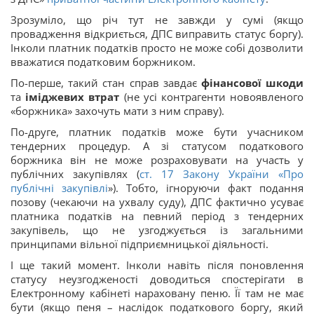
Зрозуміло, що річ тут не завжди у сумі (якщо
провадження відкриється, ДПС виправить статус боргу).
Інколи платник податків просто не може собі дозволити
вважатися податковим боржником.
По-перше, такий стан справ завдає
фінансової шкоди
та
іміджевих втрат
(не усі контрагенти новоявленого
«боржника» захочуть мати з ним справу).
По-друге, платник податків може бути учасником
тендерних процедур. А зі статусом податкового
боржника він не може розраховувати на участь у
публічних закупівлях (
ст. 17 Закону України «
Про
публічні закупівлі
»). Тобто, ігноруючи факт подання
позову (чекаючи на ухвалу суду), ДПС фактично усуває
платника податків на певний період з тендерних
закупівель, що не узгоджується із загальними
принципами вільної підприємницької діяльності.
І ще такий момент. Інколи навіть після поновлення
статусу неузгодженості доводиться спостерігати в
Електронному кабінеті нараховану пеню. Її там не має
бути (якщо пеня – наслідок податкового боргу, який