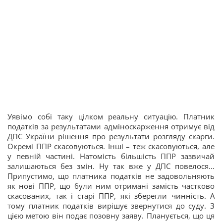
Уявімо собі таку цілком реальну ситуацію. Платник
податків за результатами адміноскарження отримує від
ДПС України рішення про результати розгляду скарги.
Окремі ППР скасовуються. Інші – теж скасовуються, але
у певній частині. Натомість більшість ППР зазвичай
залишаються без змін. Ну так вже у ДПС повелося…
Припустимо, що платника податків не задовольняють
як нові ППР, що були ним отримані замість частково
скасованих, так і старі ППР, які зберегли чинність. А
тому платник податків вирішує звернутися до суду. З
цією метою він подає позовну заяву. Планується, що ця