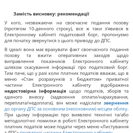
Замість висновку: рекомендації
У кого, незважаючи на своєчасне подання позову
(протягом 10-денного строку), все ж таки з’явився в
Електронному кабінеті податковий борг, пропонуємо
для початку звернутися з цього приводу до ДПС.
В ідеалі вона має врахувати факт своєчасного подання
позову та вжити оперативних заходів щодо
виправлення показників Електронного кабінету
шляхом скасування інформації про податковий борг.
Тим паче, що у разі коли платник податків вважає, що в
меню «Стан розрахунків з бюджетом» приватної
частини Електронного кабінету відображена
недостовірна інформація
щодо податків, зборів та
єдиного внеску (задвоєння оплати/нарахування,
переплата/недоплата), він може надіслати
звернення
до органу ДПС за основним (неосновним) місцем обліку
.
При цьому інформацію про виявлені технічні та/або
методологічні помилки в роботі Електронного кабінету
платник податків може подати через меню «Листування
з ДПС»
приватної частини Електронного кабінету
.