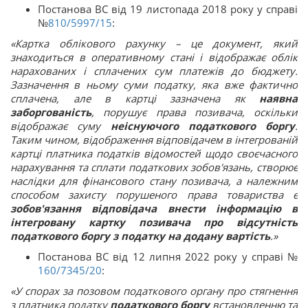
Постанова ВС від 19 листопада 2018 року у справі
№
810/5997/15
:
«Картка облікового рахунку – це документ, який
знаходиться в оперативному стані і відображає облік
нарахованих і сплачених сум платежів до бюджету.
Зазначення в ньому суми податку, яка вже фактично
сплачена, але в картці зазначена як
наявна
заборгованість
, порушує права позивача, оскільки
відображає суму
неіснуючого податкового боргу
.
Таким чином, відображення відповідачем в інтегрованій
картці платника податків відомостей щодо своєчасного
нарахування та сплати податкових зобов'язань, створює
наслідки для фінансового стану позивача, а належним
способом захисту порушеного права товариства є
зобов'язання відповідача внести інформацію в
інтегровану картку позивача про відсутність
податкового боргу з податку на додану вартість
.»
Постанова ВС від 12 липня 2022 року у справі №
160/7345/20
:
«У спорах за позовом податкового органу про стягнення
з платника податку
податкового боргу
встановленню та