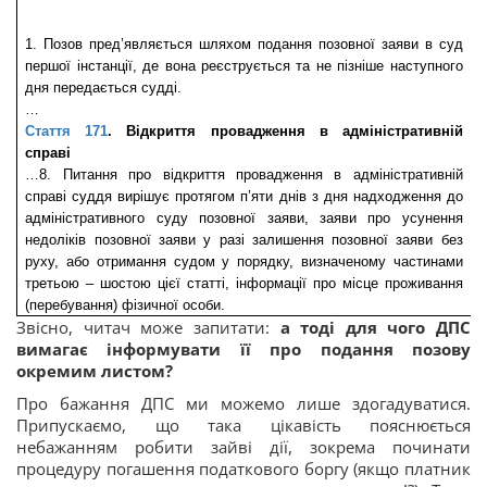
1. Позов пред’являється шляхом подання позовної заяви в суд 
першої інстанції, де вона реєструється та не пізніше наступного 
дня передається судді.
…
Стаття 171
. Відкриття провадження в адміністративній 
справі
…8. Питання про відкриття провадження в адміністративній 
справі суддя вирішує протягом п’яти днів з дня надходження до 
адміністративного суду позовної заяви, заяви про усунення 
недоліків позовної заяви у разі залишення позовної заяви без 
руху, або отримання судом у порядку, визначеному частинами 
третьою – шостою цієї статті, інформації про місце проживання 
(перебування) фізичної особи.
Звісно, читач може запитати:
а тоді для чого ДПС
вимагає інформувати її про подання позову
окремим листом?
Про бажання ДПС ми можемо лише здогадуватися.
Припускаємо, що така цікавість пояснюється
небажанням робити зайві дії, зокрема починати
процедуру погашення податкового боргу (якщо платник