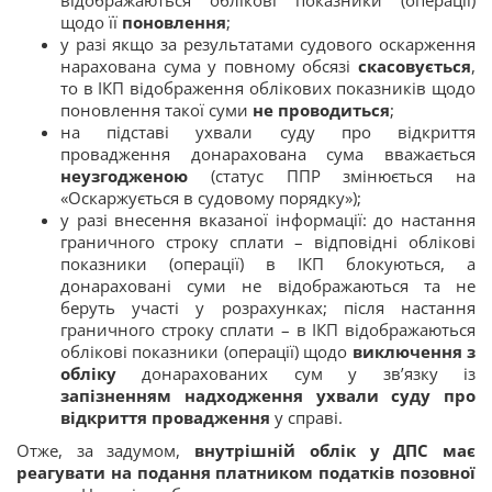
відображаються облікові показники (операції)
щодо її
поновлення
;
у разі якщо за результатами судового оскарження
нарахована сума у повному обсязі
скасовується
,
то в ІКП відображення облікових показників щодо
поновлення такої суми
не проводиться
;
на підставі ухвали суду про відкриття
провадження донарахована сума вважається
неузгодженою
(статус ППР змінюється на
«Оскаржується в судовому порядку»);
у разі внесення вказаної інформації: до настання
граничного строку сплати – відповідні облікові
показники (операції) в ІКП блокуються, а
донараховані суми не відображаються та не
беруть участі у розрахунках; після настання
граничного строку сплати – в ІКП відображаються
облікові показники (операції) щодо
виключення з
обліку
донарахованих сум у зв’язку із
запізненням надходження ухвали суду про
відкриття провадження
у справі.
Отже, за задумом,
внутрішній облік у ДПС має
реагувати на подання платником податків позовної