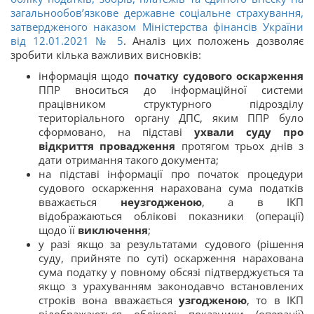
загальнообов’язкове державне соціальне страхування,
затвердженого наказом Міністерства фінансів України
від 12.01.2021 № 5
. Аналіз цих положень дозволяє
зробити кілька важливих висновків:
інформація щодо
початку судового оскарження
ППР вноситься до інформаційної системи
працівником структурного підрозділу
територіального органу ДПС, яким ППР було
сформовано, на підставі
ухвали суду про
відкриття провадження
протягом трьох днів з
дати отримання такого документа;
на підставі інформації про початок процедури
судового оскарження нарахована сума податків
вважається
неузгодженою
, а в ІКП
відображаються облікові показники (операції)
щодо її
виключення
;
у разі якщо за результатами судового (рішення
суду, прийняте по суті) оскарження нарахована
сума податку у повному обсязі підтверджується та
якщо з урахуванням законодавчо встановлених
строків вона вважається
узгодженою
, то в ІКП