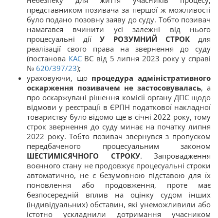
небезпеку для життя учасників процесу,
представником позивача за першої ж можливості
було подано позовну заяву до суду. Тобто позивач
намагався вчинити усі залежні від нього
процесуальні дії
У РОЗУМНИЙ СТРОК
для
реалізації свого права на звернення до суду
(постанова
КАС
ВС від 5 липня 2023 року у справі
№
620/397/23
);
ураховуючи, що
процедура адміністративного
оскарження позивачем не застосовувалась
, а
про оскаржувані рішення комісії органу ДПС щодо
відмови у реєстрації в ЄРПН податкової накладної
товариству було відомо ще в січні 2022 року, тому
строк звернення до суду минає на початку липня
2022 року. Тобто позивач звернувся з пропуском
передбаченого процесуальним законом
ШЕСТИМІСЯЧНОГО СТРОКУ
. Запровадження
воєнного стану не продовжує процесуальні строки
автоматично, не є безумовною підставою для їх
поновлення або продовження, проте має
безпосередній вплив на оцінку судом інших
(індивідуальних) обставин, які унеможливили або
істотно ускладнили дотримання учасником