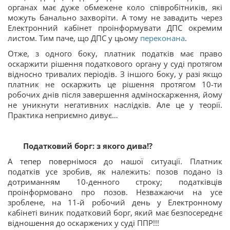
органах має дуже обмежене коло співробітників, які
можуть банально захворіти. А тому не завадить через
Електронний кабінет проінформувати ДПС окремим
листом. Тим паче, що ДПС у цьому
переконана
.
Отже, з одного боку, платник податків має право
оскаржити рішення податкового органу у суді протягом
відносно тривалих періодів. З іншого боку, у разі якщо
платник не оскаржить це рішення протягом 10-ти
робочих днів після завершення адміноскарження, йому
не уникнути негативних наслідків. Але це у теорії.
Практика неприємно дивує…
Податковий борг: з якого дива!?
А тепер повернімося до нашої ситуації. Платник
податків усе зробив, як належить: позов подано із
дотриманням 10-денного строку; податківців
проінформовано про позов. Незважаючи на усе
зроблене, на 11-й робочий день у Електронному
кабінеті виник податковий борг, який має безпосереднє
відношення до оскаржених у суді ППР!!!