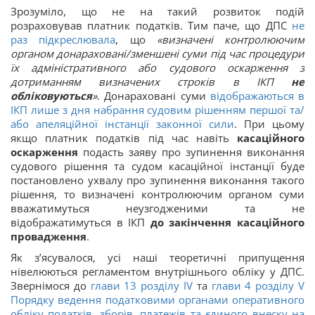
Зрозуміло, що не на такий розвиток подій
розраховував платник податків. Тим паче, що ДПС
не
раз підкреслювала
, що
«визначені контролюючим
органом донараховані/зменшені суми під час процедури
їх адміністративного або судового оскарження з
дотриманням визначених строків в ІКП
не
обліковуються
»
. Донараховані суми
відображаються в
ІКП лише з дня набрання судовим рішенням першої та/
або апеляційної інстанції законної сили
. При цьому
якщо платник податків під час навіть
касаційного
оскарження
подасть заяву про зупинення виконання
судового рішення та судом касаційної інстанції буде
постановлено ухвалу про зупинення виконання такого
рішення, то визначені контролюючим органом суми
вважатимуться неузгодженими та не
відображатимуться в ІКП
до закінчення касаційного
провадження
.
Як з’ясувалося, усі наші теоретичні припущення
нівелюються регламентом внутрішнього обліку у ДПС.
Звернімося до
глави 13 розділу ІV
та
глави 4 розділу V
Порядку ведення податковими органами оперативного
обліку податків, зборів, платежів та єдиного внеску на