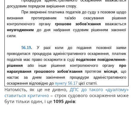
Процедура адміністративного оскарження вважається 
досудовим порядком вирішення спору.
При зверненні платника податків до суду з позовом щодо 
визнання протиправним та/або скасування рішення 
контролюючого органу 
грошове зобов'язання
 вважається 
неузгодженим
 до дня набрання судовим рішенням законної 
сили.
56.19
.
 У разі коли до подання позовної заяви 
проводилася процедура адміністративного оскарження, платник 
податків має право оскаржити в суді 
податкове повідомлення-
рішення 
або інше рішення контролюючого органу 
про 
нарахування грошового зобов'язання
 протягом 
місяця
, що 
настає за днем закінчення процедури адміністративного 
оскарження відповідно до 
пункту 56.17
 цієї статті.
Натомість, як це не дивно,
ДПС
до такого «дуалізму»
ставиться критично
– строк судового оскарження може
бути тільки один, і це
1095 днів
: