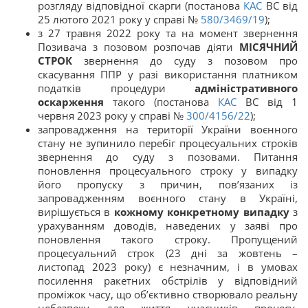
розгляду відповідної скарги (постанова
КАС
ВС від
25 лютого 2021 року у справі №
580/3469/19
);
з 27 травня 2022 року та на момент звернення
Позивача з позовом розпочав діяти
МІСЯЧНИЙ
СТРОК
звернення до суду з позовом про
скасування ППР у разі використання платником
податків процедури
адміністративного
оскарження
такого (постанова
КАС
ВС від 1
червня 2023 року у справі №
300/4156/22
);
запровадження на території України воєнного
стану не зупинило перебіг процесуальних строків
звернення до суду з позовами. Питання
поновлення процесуального строку у випадку
його пропуску з причин, пов’язаних із
запровадженням воєнного стану в Україні,
вирішується в
кожному конкретному випадку
з
урахуванням доводів, наведених у заяві про
поновлення такого строку. Пропущений
процесуальний строк (23 дні за жовтень –
листопад 2023 року) є незначним, і в умовах
посилення ракетних обстрілів у відповідний
проміжок часу, що об’єктивно створювало реальну