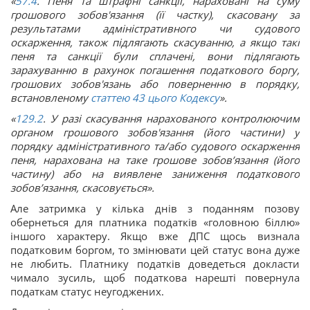
«
57.4
. Пеня та штрафні санкції, нараховані на суму
грошового зобов'язання (її частку), скасовану за
результатами адміністративного чи судового
оскарження, також підлягають скасуванню, а якщо такі
пеня та санкції були сплачені, вони підлягають
зарахуванню в рахунок погашення податкового боргу,
грошових зобов'язань або поверненню в порядку,
встановленому
статтею 43 цього Кодексу
».
«
129.2
. У разі скасування нарахованого контролюючим
органом грошового зобов'язання (його частини) у
порядку адміністративного та/або судового оскарження
пеня, нарахована на таке грошове зобов’язання (його
частину) або на виявлене заниження податкового
зобов’язання, скасовується».
Але затримка у кілька днів з поданням позову
обернеться для платника податків «головною біллю»
іншого характеру. Якщо вже ДПС щось визнала
податковим боргом, то змінювати цей статус вона дуже
не любить. Платнику податків доведеться докласти
чимало зусиль, щоб податкова нарешті повернула
податкам статус неугоджених.