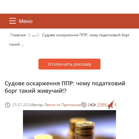
Меню
...
Главная
Судове оскарження ППР: чому податковий борг
такий ...
Отключить рекламу
Судове оскарження ППР: чому податковий
борг такий живучий!?
0
2395
25.07.2024
Автор:
Лента от Протокола
4