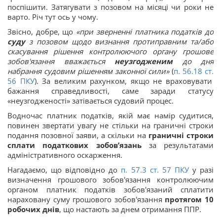
поспішити. Затягувати з позовом на місяці чи роки не
варто. Річ тут ось у чому.
Звісно, добре, що
«при зверненні платника податків до
суду
з позовом щодо визнання протиправним та/або
скасування рішення контролюючого органу грошове
зобов'язання вважається
неузгодженим
до дня
набрання судовим рішенням законної сили»
(
п. 56.18 ст.
56
ПКУ
). За великим рахунком, якщо не враховувати
бажання справедливості, саме заради статусу
«неузгодженості» затівається судовий процес.
Водночас платник податків, якій має намір судитися,
повинен звертати увагу не стільки на граничні строки
подання позовної заяви, а скільки на
граничні строки
сплати податкових зобов’язань
за результатами
адміністративного оскарження.
Нагадаємо, що відповідно до
п. 57.3 ст.
57
ПКУ
у разі
визначення грошового зобов'язання контролюючим
органом платник податків зобов'язаний сплатити
нараховану суму грошового зобов'язання
протягом 10
робочих днів
, що настають за днем отримання ППР.