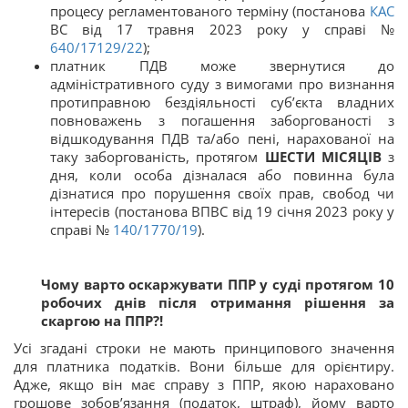
процесу регламентованого терміну (постанова
КАС
ВС від 17 травня 2023 року у справі №
640/17129/22
);
платник ПДВ може звернутися до
адміністративного суду з вимогами про визнання
протиправною бездіяльності суб’єкта владних
повноважень з погашення заборгованості з
відшкодування ПДВ та/або пені, нарахованої на
таку заборгованість, протягом
ШЕСТИ МІСЯЦІВ
з
дня, коли особа дізналася або повинна була
дізнатися про порушення своїх прав, свобод чи
інтересів (постанова ВПВС від 19 січня 2023 року у
справі №
140/1770/19
).
Чому варто оскаржувати ППР у суді протягом 10
робочих днів після отримання рішення за
скаргою на ППР?!
Усі згадані строки не мають принципового значення
для платника податків. Вони більше для орієнтиру.
Адже, якщо він має справу з ППР, якою нараховано
грошове зобов’язання (податок, штраф), йому варто