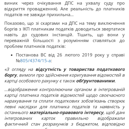
виник через очікування ДПС на ухвалу суду про
відкриття провадження). Але реальність до платників
податків не завжди прихильна…
Показово, що зі скаргами на ДПС на тему виключення
боргів з ІКП платникам податків доводиться звертатися
навіть до судових інстанцій. Тішить, що вони у
переважній більшості з розумінням ставляться до
проблем платників податків:
Постанова ВС від 26 лютого 2019 року у справі
№
805/4374/15-а
:
«З огляду на
відсутність у товариства податкового
боргу
, вимоги про здійснення коригування відомостей в
картці особового рахунку є також
обґрунтованими
.
…відображення контролюючим органом в інтегрованій
картці платника податків відомостей щодо своєчасного
нарахування та сплати податкових зобов'язань створює
певні наслідки для платника податків та наявність у
останнього
матеріально-правового інтересу
, щоб дані
інтегрованих карток правильно відображали
фактичний стан розрахунків з бюджетом, відповідно