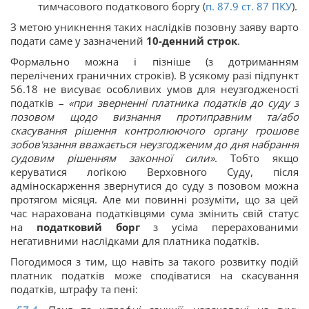
тимчасового податкового боргу (
п. 87.9 ст.
87
ПКУ
).
З метою уникнення таких наслідків позовну заяву варто
подати саме у зазначений
10-денний строк
.
Формально можна і пізніше (з дотриманням
перелічених граничних строків). В усякому разі підпункт
56.18 не висуває особливих умов для неузгодженості
податків –
«при зверненні платника податків до суду з
позовом щодо визнання протиправним та/або
скасування рішення контролюючого органу грошове
зобов'язання вважається неузгодженим до дня набрання
судовим рішенням законної сили»
. Тобто якщо
керуватися логікою Верховного Суду, після
адміноскарження звернутися до суду з позовом можна
протягом місяця. Але ми повинні розуміти, що за цей
час нарахована податківцями сума змінить свій статус
на
податковий борг
з усіма перерахованими
негативними наслідками для платника податків.
Погодимося з тим, що навіть за такого розвитку подій
платник податків може сподіватися на скасування
податків, штрафу та пені: