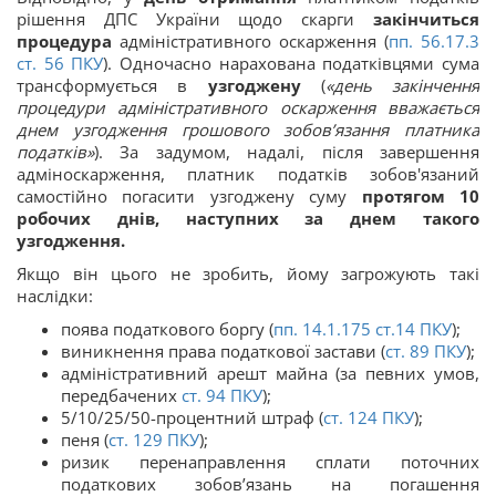
рішення ДПС України щодо скарги
закінчиться
процедура
адміністративного оскарження (
пп. 56.17.3
ст.
56
ПКУ
). Одночасно нарахована податківцями сума
трансформується в
узгоджену
(
«день закінчення
процедури адміністративного оскарження вважається
днем узгодження грошового зобов’язання платника
податків»
). За задумом, надалі, після завершення
адміноскарження, платник податків зобов'язаний
самостійно погасити узгоджену суму
протягом 10
робочих днів, наступних за днем такого
узгодження.
Якщо він цього не зробить, йому загрожують такі
наслідки:
поява податкового боргу (
пп. 14.1.175 ст.
14
ПКУ
);
виникнення права податкової застави (
ст.
89
ПКУ
);
адміністративний арешт майна (за певних умов,
передбачених
ст.
94
ПКУ
);
5/10/25/50-процентний штраф (
ст.
124
ПКУ
);
пеня (
ст.
129
ПКУ
);
ризик перенаправлення сплати поточних
податкових зобов’язань на погашення