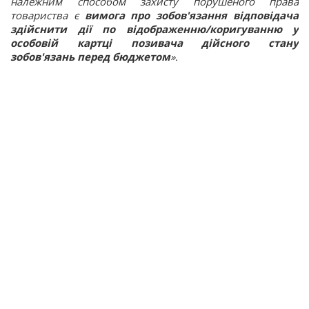
належним способом захисту порушеного права
товариства є
вимога про зобов'язання відповідача
здійснити дії по відображенню/коригуванню у
особовій картці позивача дійсного стану
зобов'язань перед бюджетом
».