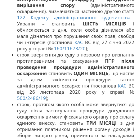
вирішення спору
(адміністративного
оскарження), визначається частиною другою статті
122
Кодексу адміністративного судочинства
України – становить
ШІСТЬ МІСЯЦІВ
і
обчислюється з дня, коли особа дізналася або
мала дізнатися про порушення своїх прав, свобод
чи інтересів (постанова
КАС
ВС від 27 січня 2022
року у справі №
160/11673/20
);
строк звернення до суду з позовом про визнання
протиправними та скасування ППР
після
проведення процедури адміністративного
оскарження
становить
ОДИН МІСЯЦЬ
, що настає
за днем закінчення процедури такого
адміністративного оскарження (постанова
КАС
ВС
від 26 листопада 2020 року у справі №
500/2486/19
);
строк, протягом якого особа може звернутися до
суду після застосування процедури досудового
оскарження вимоги фіскального органу про сплату
єдиного внеску, становить
ТРИ МІСЯЦІ
з дня
отримання платником рішення органу доходів і
зборів вищого рівня, прийнятого за наслідками