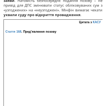
заяви
. Натомість безпосереднє подання позову – не
привід для ДПС змінювати статус обліковуваних сум з
«узгоджених» на «неузгоджені». Мінфін вимагає чекати
ухвали суду про відкриття провадження
.
Цитата з 
КАСУ
Стаття 168
. Пред’явлення позову