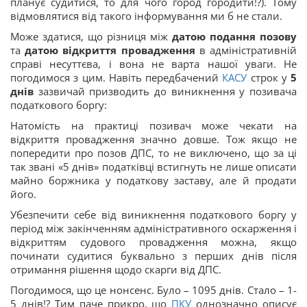
планує судитися, то для чого город городити!?). Тому
відмовлятися від такого інформування ми б не стали.
Може здатися, що різниця між
датою подання позову
та
датою відкриття провадження
в адміністративній
справі несуттєва, і вона не варта нашої уваги. Не
погодимося з цим. Навіть передбачений
КАСУ
строк у
5
днів
зазвичай призводить до виникнення у позивача
податкового боргу:
Натомість на практиці позивач може чекати на
відкриття провадження значно довше. Тож якщо не
попередити про позов ДПС, то не виключено, що за ці
так звані «5 днів» податківці встигнуть не лише описати
майно боржника у податкову заставу, але й продати
його.
Убезпечити себе від виникнення податкового боргу у
період між закінченням адміністративного оскарження і
відкриттям судового провадження можна, якщо
починати судитися буквально з перших днів після
отримання рішення щодо скарги від ДПС.
Погодимося, що це нонсенс. Було – 1095 днів. Стало – 1-
5 днів!? Тим паче прикро, що
ПКУ
однозначно описує