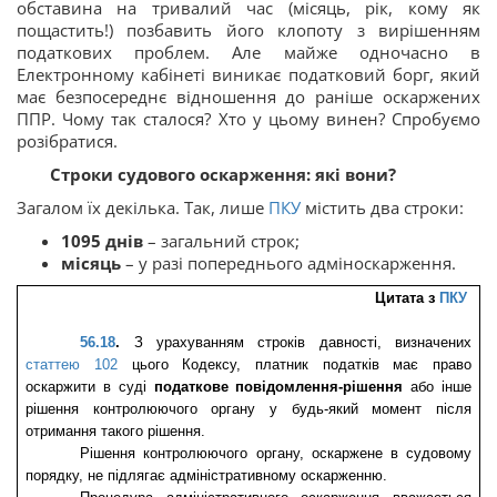
обставина на тривалий час (місяць, рік, кому як
пощастить!) позбавить його клопоту з вирішенням
податкових проблем. Але майже одночасно в
Електронному кабінеті виникає податковий борг, який
має безпосереднє відношення до раніше оскаржених
ППР. Чому так сталося? Хто у цьому винен? Спробуємо
розібратися.
Строки судового оскарження: які вони?
Загалом їх декілька. Так, лише
ПКУ
містить два строки:
1095 днів
– загальний строк;
місяць
– у разі попереднього адміноскарження.
Цитата з 
ПКУ
56.18
.
 З урахуванням строків давності, визначених 
статтею 102
 цього Кодексу, платник податків має право 
оскаржити в суді 
податкове повідомлення-рішення
 або інше 
рішення контролюючого органу у будь-який момент після 
отримання такого рішення.
Рішення контролюючого органу, оскаржене в судовому 
порядку, не підлягає адміністративному оскарженню.