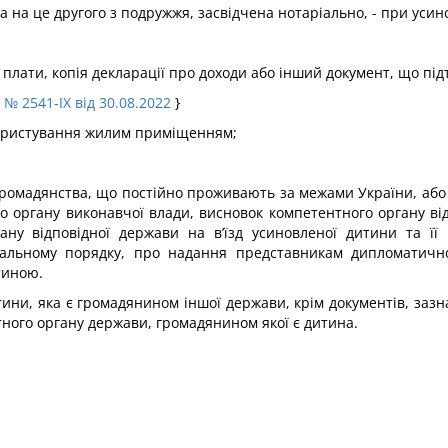
да на це другого з подружжя, засвідчена нотаріально, - при уси
ї плати, копія декларації про доходи або інший документ, що пі
у
№ 2541-IX від 30.08.2022
}
 користування жилим приміщенням;
ромадянства, що постійно проживають за межами України, або 
ого органу виконавчої влади, висновок компетентного органу ві
ану відповідної держави на в’їзд усиновленої дитини та її 
іальному порядку, про надання представникам дипломатично
тиною.
ни, яка є громадянином іншої держави, крім документів, зазнач
ного органу держави, громадянином якої є дитина.