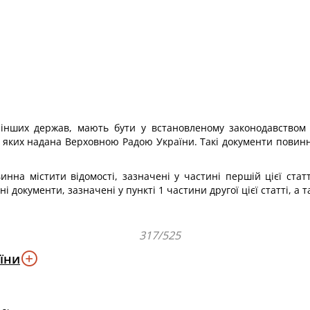
 інших держав, мають бути у встановленому законодавством 
ь яких надана Верховною Радою України. Такі документи повинн
нна містити відомості, зазначені у частині першій цієї статті
 документи, зазначені у пункті 1 частини другої цієї статті, а 
317/525
їни