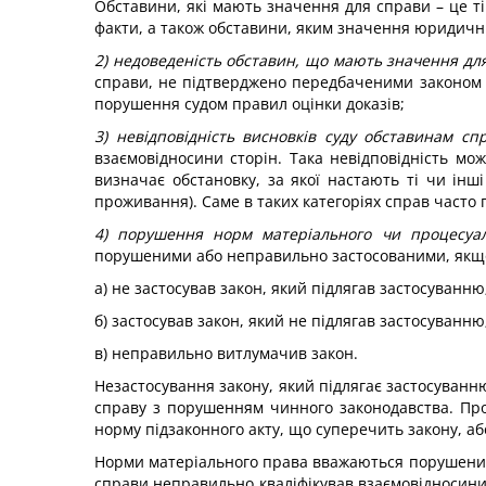
Обставини, які мають значення для справи – це ті
факти, а також обставини, яким значення юридични
2) недоведеність обставин, що мають значення для
справи, не підтверджено передбаченими законом
порушення судом правил оцінки доказів;
3) невідповідність висновків суду обставинам сп
взаємовідносини сторін. Така невідповідність м
визначає обстановку, за якої настають ті чи ін
проживання). Саме в таких категоріях справ часто
4) порушення норм матеріального чи процесуа
порушеними або неправильно застосованими, якщо
а) не застосував закон, який підлягав застосуванню
б) застосував закон, який не підлягав застосуванню
в) неправильно витлумачив закон.
Незастосування закону, який підлягає застосуванню
справу з порушенням чинного законодавства. Про
норму підзаконного акту, що суперечить закону, а
Норми матеріального права вважаються порушеними
справи неправильно кваліфікував взаємовідносини с