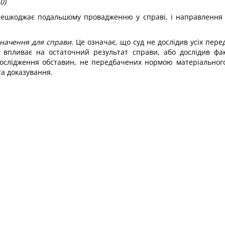
0)
ерешкоджає подальшому провадженню у справі, і направлення
значення для справи.
Це означає, що суд не дослідив усіх пе
ких впливає на остаточний результат справи, або дослідив 
дослідження обставин, не передбачених нормою матеріального
а доказування.