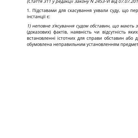
(Стаття 311 у редакції Закону N 2453-V
I
від 07.07.201
1. Підставами для скасування ухвали суду, що п
інстанції є:
1) неповне з’ясування судом обставин, що мають 
(доказових) фактів, наявність чи відсутність я
встановленні істотних для справи обставин або 
обумовлена неправильним установленням предмет