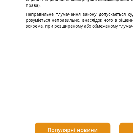
права).
Неправильне тлумачення закону допускається судо
розуміється неправильно, внаслідок чого в рішен
зокрема, при розширеному або обмеженому тлумач
Популярні новини