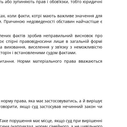
ть або зупиняють прав і обов’язки, тобто юридичні
ках, коли факти, котрі мають важливе значення для
. Причиною недоведеності обставин найчастіше є
влених фактів зробив неправильний висновок про
ює спірні правовідносини лише в загальній формі
а виховання, виселення у зв’язку з неможливістю
сторін і встановленими судом фактами.
питання.
Норми матеріального права вважаються
 норму права, яка має застосовуватись, а й вирішує
говорити, якщо суд застосував нечинний закон чи
Таке порушення має місце, якщо суд при вирішенні
осини (наприклад, норму сімейного, а не цивільного