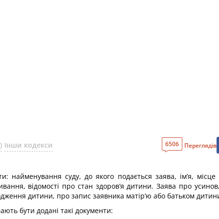
6506
)
Інши кодекси
Переглядів
: найменування суду, до якого подається заява, ім’я, місце
оживання, відомості про стан здоров’я дитини. Заява про усин
ародження дитини, про запис заявника матір’ю або батьком дитин
ають бути додані такі документи: