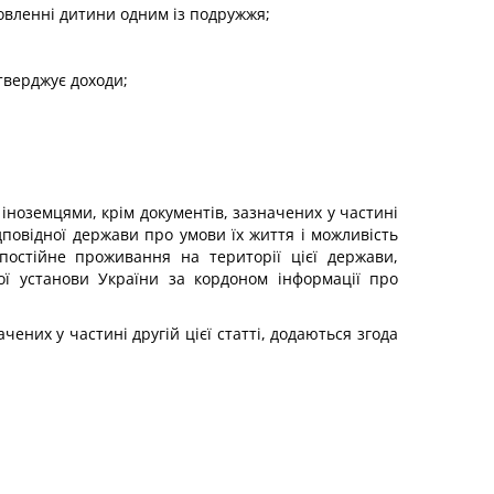
новленні дитини одним із подружжя;
дтверджує доходи;
іноземцями, крім документів, зазначених у частині
дповідної держави про умови їх життя і можливість
постійне проживання на території цієї держави,
ї установи України за кордоном інформації про
ених у частині другій цієї статті, додаються згода