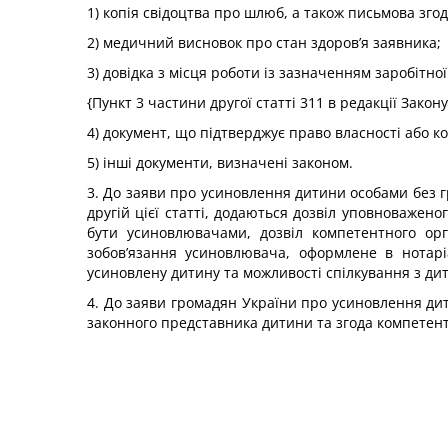
1) копія свідоцтва про шлюб, а також письмова зго
2) медичний висновок про стан здоров’я заявника;
3) довідка з місця роботи із зазначенням заробітно
{Пункт 3 частини другої статті 311 в редакції Закон
4) документ, що підтверджує право власності або
5) інші документи, визначені законом.
3. До заяви про усиновлення дитини особами без г
другій цієї статті, додаються дозвіл уповноважен
бути усиновлювачами, дозвіл компетентного орг
зобов’язання усиновлювача, оформлене в нотар
усиновлену дитину та можливості спілкування з ди
4. До заяви громадян України про усиновлення дити
законного представника дитини та згода компетент