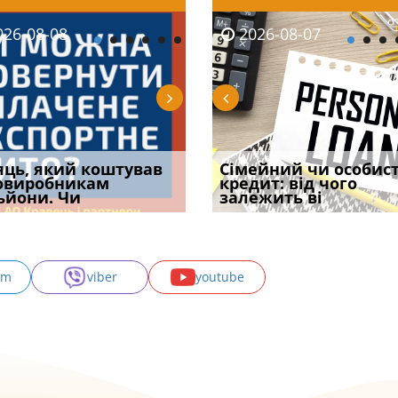
08-06
26-08-08
2026-08-05
2026-08-06
2026-08-07
2026-08-07
2026-07-30
уд встановив для
яць, який коштував
Чи потрібна ФОП
Документи, на яких не
Огляд практики ВС від
Сімейний чи особис
Восьмий ААС фак
одування шкоди
овиробникам
печатка у 2026 році:
проставляється
Ростислава Кравця, що
кредит: від чого
підтвердив, що 
с
ьйони. Чи
правила засто
апостиль: пер
опублі
залежить ві
може скас
am
viber
youtube