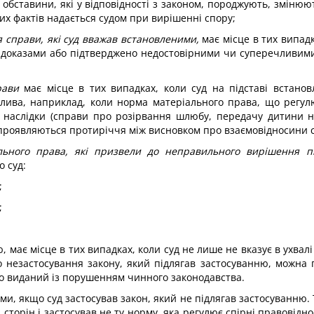
 обставини, які у відповідності з законом, породжують, змінюю
х фактів надається судом при вирішенні спору;
 справи, які суд вважав встановленими,
має місце в тих випад
 доказами або підтверджено недостовірними чи суперечливими
рави
має місце в тих випадках, коли суд на підставі встано
ожлива, наприклад, коли норма матеріального права, що регул
ші наслідки (справи про розірвання шлюбу, передачу дитини н
 проявляються протиріччя між висновком про взаємовідносини 
льного права, які призвели до неправильного вирішення 
 суд:
;
;
, має місце в тих випадках, коли суд не лише не вказує в ухвалі
 незастосування закону, який підлягав застосуванню, можна 
бо виданий із порушенням чинного законодавства.
, якщо суд застосував закон, який не підлягав застосуванню. 
торін і застосував не ту норму, яка регулює спірні правовідн