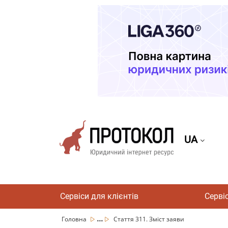
UA
Сервіси для клієнтів
Серві
...
Головна
Стаття 311. Зміст заяви