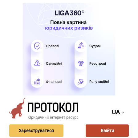
UA
Зареєструватися
Ввійти