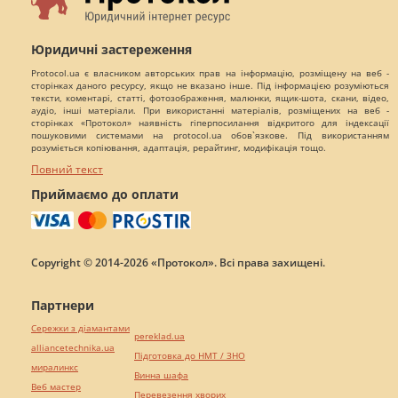
Юридичні застереження
Protocol.ua є власником авторських прав на інформацію, розміщену на веб -
сторінках даного ресурсу, якщо не вказано інше. Під інформацією розуміються
тексти, коментарі, статті, фотозображення, малюнки, ящик-шота, скани, відео,
аудіо, інші матеріали. При використанні матеріалів, розміщених на веб -
сторінках «Протокол» наявність гіперпосилання відкритого для індексації
пошуковими системами на protocol.ua обов`язкове. Під використанням
розуміється копіювання, адаптація, рерайтинг, модифікація тощо.
Повний текст
Приймаємо до оплати
Copyright © 2014-2026 «Протокол». Всі права захищені.
Партнери
Сережки з діамантами
pereklad.ua
alliancetechnika.ua
Підготовка до НМТ / ЗНО
миралинкс
Винна шафа
Веб мастер
Перевезення хворих