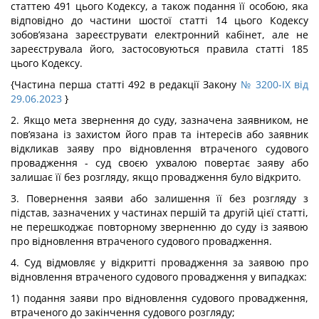
статтею 491 цього Кодексу, а також подання її особою, яка
відповідно до частини шостої статті 14 цього Кодексу
зобов’язана зареєструвати електронний кабінет, але не
зареєструвала його, застосовуються правила статті 185
цього Кодексу.
{Частина перша статті 492 в редакції Закону
№ 3200-IX від
29.06.2023
}
2. Якщо мета звернення до суду, зазначена заявником, не
пов’язана із захистом його прав та інтересів або заявник
відкликав заяву про відновлення втраченого судового
провадження - суд своєю ухвалою повертає заяву або
залишає її без розгляду, якщо провадження було відкрито.
3. Повернення заяви або залишення її без розгляду з
підстав, зазначених у частинах першій та другій цієї статті,
не перешкоджає повторному зверненню до суду із заявою
про відновлення втраченого судового провадження.
4. Суд відмовляє у відкритті провадження за заявою про
відновлення втраченого судового провадження у випадках:
1) подання заяви про відновлення судового провадження,
втраченого до закінчення судового розгляду;