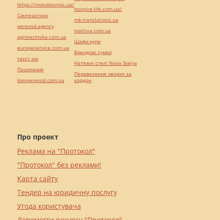
https://motokosmos.ua/
hospice-life.com.ua/
Синтезатори
mk-translations.ua
perevod.agency
maltina.com.ua
agrotechnika.com.ua
Шафи купе
europeservice.com.ua
Брендові сумки
текст юа
Натяжні стелі Nova Stelya
Посилання
Перевезення хворих за
kievperevod.com.ua
кордон
Про проект
Реклама на "Протокол"
"Протокол" без реклами!
Карта сайту
Тендер на юридичну послугу
Угода користувача
Допомогти ресурсу "Протокол"