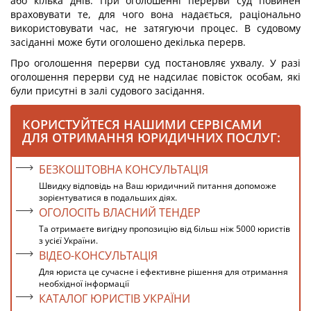
або кілька днів. При оголошенні перерви суд повинен
враховувати те, для чого вона надається, раціонально
використовувати час, не затягуючи процес. В судовому
засіданні може бути оголошено декілька перерв.
Про оголошення перерви суд постановляє ухвалу. У разі
оголошення перерви суд не надсилає повісток особам, які
були присутні в залі судового засідання.
КОРИСТУЙТЕСЯ НАШИМИ СЕРВІСАМИ
ДЛЯ ОТРИМАННЯ ЮРИДИЧНИХ ПОСЛУГ:
БЕЗКОШТОВНА КОНСУЛЬТАЦІЯ
Швидку відповідь на Ваш юридичний питання допоможе
зорієнтуватися в подальших діях.
ОГОЛОСІТЬ ВЛАСНИЙ ТЕНДЕР
Та отримаєте вигідну пропозицію від більш ніж 5000 юристів
з усієї України.
ВІДЕО-КОНСУЛЬТАЦІЯ
Для юриста це сучасне і ефективне рішення для отримання
необхідної інформації
КАТАЛОГ ЮРИСТІВ УКРАЇНИ