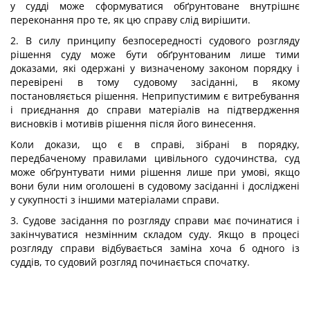
у судді може сформуватися обґрунтоване внутрішнє
переконання про те, як цю справу слід вирішити.
2. В силу принципу безпосередності судового розгляду
рішення суду може бути обґрунтованим лише тими
доказами, які одержані у визначеному законом порядку і
перевірені в тому судовому засіданні, в якому
постановляється рішення. Неприпустимим є витребування
і приєднання до справи матеріалів на підтвердження
висновків і мотивів рішення після його винесення.
Коли докази, що є в справі, зібрані в порядку,
передбаченому правилами цивільного судочинства, суд
може обґрунтувати ними рішення лише при умові, якщо
вони були ним оголошені в судовому засіданні і досліджені
у сукупності з іншими матеріалами справи.
3. Судове засідання по розгляду справи має починатися і
закінчуватися незмінним складом суду. Якщо в процесі
розгляду справи відбувається заміна хоча б одного із
суддів, то судовий розгляд починається спочатку.