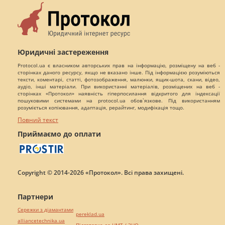
Юридичні застереження
Protocol.ua є власником авторських прав на інформацію, розміщену на веб -
сторінках даного ресурсу, якщо не вказано інше. Під інформацією розуміються
тексти, коментарі, статті, фотозображення, малюнки, ящик-шота, скани, відео,
аудіо, інші матеріали. При використанні матеріалів, розміщених на веб -
сторінках «Протокол» наявність гіперпосилання відкритого для індексації
пошуковими системами на protocol.ua обов`язкове. Під використанням
розуміється копіювання, адаптація, рерайтинг, модифікація тощо.
Повний текст
Приймаємо до оплати
Copyright © 2014-2026 «Протокол». Всі права захищені.
Партнери
Сережки з діамантами
pereklad.ua
alliancetechnika.ua