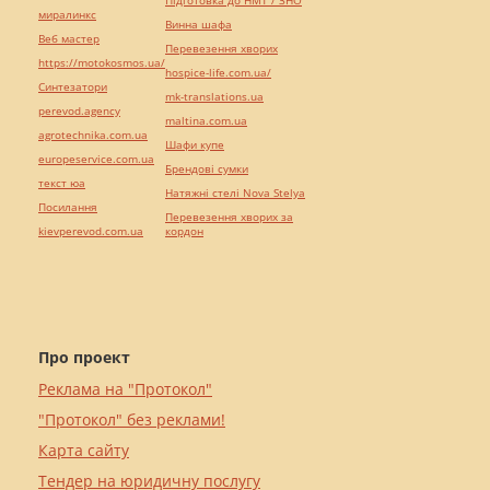
Підготовка до НМТ / ЗНО
миралинкс
Винна шафа
Веб мастер
Перевезення хворих
https://motokosmos.ua/
hospice-life.com.ua/
Синтезатори
mk-translations.ua
perevod.agency
maltina.com.ua
agrotechnika.com.ua
Шафи купе
europeservice.com.ua
Брендові сумки
текст юа
Натяжні стелі Nova Stelya
Посилання
Перевезення хворих за
kievperevod.com.ua
кордон
Про проект
Реклама на "Протокол"
"Протокол" без реклами!
Карта сайту
Тендер на юридичну послугу