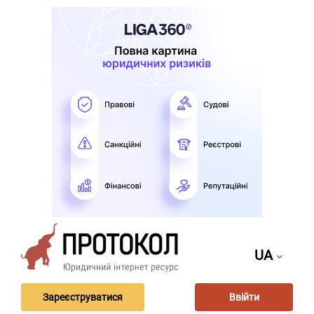
UA
Зареєструватися
Ввійти