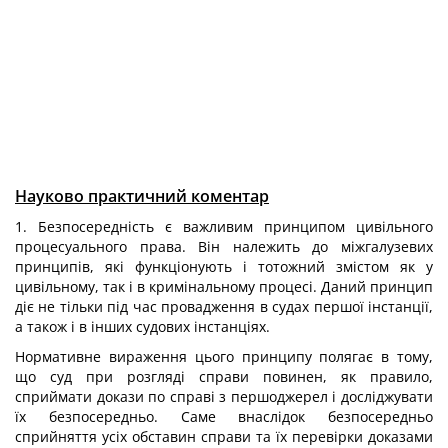
Науково практичний коментар
1. Безпосередність є важливим принципом цивільного
процесуального права. Він належить до міжгалузевих
принципів, які функціонують і тотожний зміс­том як у
цивільному, так і в кримінальному процесі. Даний принцип
діє не тільки під час провадження в судах першої ін­станції,
а також і в інших судових інстанціях.
Нормативне вираження цього принципу полягає в тому,
що суд при розгляді справи повинен, як правило,
сприймати докази по справі з першоджерел і досліджувати
їх безпосередньо. Саме внаслідок безпосередньо
сприйняття усіх обставин справи та їх перевірки доказами