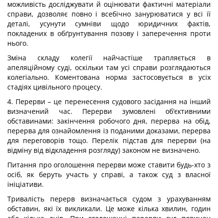
можливість досліджувати й оцінювати фактичні матеріали
справи, дозволяє повно і всебічно занурюватися у всі її
деталі, усунути сумніви щодо юридичних фактів,
покладених в обґрунтування позову і заперечення проти
нього.
Зміна складу колегії найчастіше трапляється в
апеляційному суді, оскільки там усі справи розглядаються
колегіально. Коментована норма застосовується в усіх
стадіях цивільного процесу.
4. Перерви – це перенесення судового засідання на інший
визначений час. Перерви зумовлені об‘єктивними
обставинами: закінчення робочого дня, перерва на обід,
перерва для ознайомлення із поданими доказами, перерва
для переговорів тощо. Перелік підстав для перерви (на
відміну від відкладення розгляду) законом не визначено.
Питання про оголошення перерви може ставити будь-хто з
осіб, як беруть участь у справі, а також суд з власної
ініціативи.
Тривалість перерв визначається судом з урахуванням
обставин, які їх викликали. Це може кілька хвилин, годин