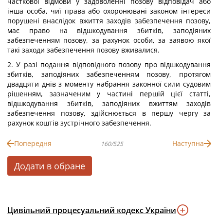
часткової відмови у задоволенні позову відповідач або
інша особа, чиї права або охоронювані законом інтереси
порушені внаслідок вжиття заходів забезпечення позову,
має право на відшкодування збитків, заподіяних
забезпеченням позову, за рахунок особи, за заявою якої
такі заходи забезпечення позову вживалися.
2. У разі подання відповідного позову про відшкодування
збитків, заподіяних забезпеченням позову, протягом
двадцяти днів з моменту набрання законної сили судовим
рішенням, зазначеним у частині першій цієї статті,
відшкодування збитків, заподіяних вжиттям заходів
забезпечення позову, здійснюється в першу чергу за
рахунок коштів зустрічного забезпечення.
Попередня
Наступна
160/525
Додати в обране
Цивільний процесуальний кодекс України