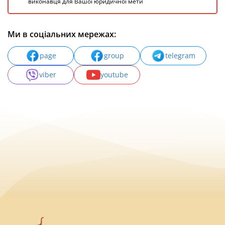
виконавця для Вашої юридичної мети
Ми в соціальних мережах:
page
group
telegram
viber
youtube