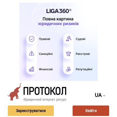
UA
Зареєструватися
Ввійти