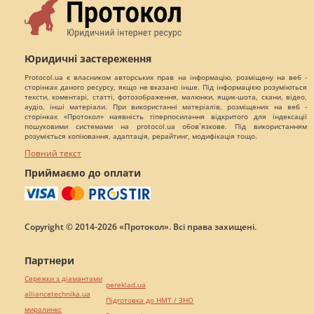
Юридичні застереження
Protocol.ua є власником авторських прав на інформацію, розміщену на веб -
сторінках даного ресурсу, якщо не вказано інше. Під інформацією розуміються
тексти, коментарі, статті, фотозображення, малюнки, ящик-шота, скани, відео,
аудіо, інші матеріали. При використанні матеріалів, розміщених на веб -
сторінках «Протокол» наявність гіперпосилання відкритого для індексації
пошуковими системами на protocol.ua обов`язкове. Під використанням
розуміється копіювання, адаптація, рерайтинг, модифікація тощо.
Повний текст
Приймаємо до оплати
Copyright © 2014-2026 «Протокол». Всі права захищені.
Партнери
Сережки з діамантами
pereklad.ua
alliancetechnika.ua
Підготовка до НМТ / ЗНО
миралинкс