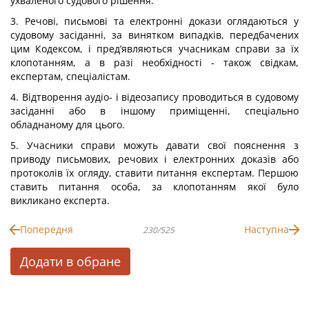
ухваленого судового рішення.
3. Речові, письмові та електронні докази оглядаються у
судовому засіданні, за винятком випадків, передбачених
цим Кодексом, і пред’являються учасникам справи за їх
клопотанням, а в разі необхідності - також свідкам,
експертам, спеціалістам.
4. Відтворення аудіо- і відеозапису проводиться в судовому
засіданні або в іншому приміщенні, спеціально
обладнаному для цього.
5. Учасники справи можуть давати свої пояснення з
приводу письмових, речових і електронних доказів або
протоколів їх огляду, ставити питання експертам. Першою
ставить питання особа, за клопотанням якої було
викликано експерта.
Попередня
Наступна
230/525
Додати в обране