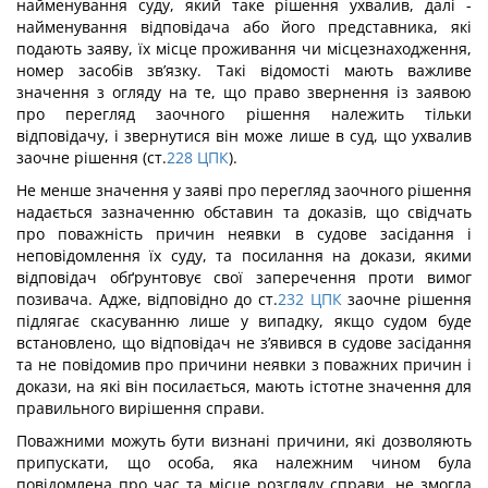
найменування суду, який таке рішення ухвалив, далі -
найменування відповідача або його представника, які
подають заяву, їх місце проживання чи місцезнаходження,
номер засобів зв’язку. Такі відомості мають важливе
значення з огляду на те, що право звернення із заявою
про перегляд заочного рішення належить тільки
відповідачу, і звернутися він може лише в суд, що ухвалив
заочне рішення (ст.
228
ЦПК
).
Не менше значення у заяві про перегляд заочного рішення
надається зазначенню обставин та доказів, що свідчать
про поважність причин неявки в судове засідання і
неповідомлення їх суду, та посилання на докази, якими
відповідач обґрунтовує свої заперечення проти вимог
позивача. Адже, відповідно до ст.
232
ЦПК
заочне рішення
підлягає скасуванню лише у випадку, якщо судом буде
встановлено, що відповідач не з’явився в судове засідання
та не повідомив про причини неявки з поважних причин і
докази, на які він посилається, мають істотне значення для
правильного вирішення справи.
Поважними можуть бути визнані причини, які дозволяють
припускати, що особа, яка належним чином була
повідомлена про час та місце розгляду справи, не змогла