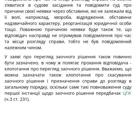
з’явитися в судове засідання та повідомити суд про
причини своєї неявки через обставини, які не залежали від
її волі, наприклад, хвороба, відрядження, обставини
надзвичайного характеру, реорганізація юридичної особи
тощо. Поважною причиною неявки буде також те, що
відповідач насправді не отримував повідомлення про час
та місце розгляду справи, тобто не був повідомлений
належним чином.
У заяві про перегляд заочного рішення також повинно
бути зазначено, в чому ж полягає прохання відповідача -
клопотання про перегляд заочного рішення. Вважаємо, що
можна зазначати також клопотання про скасування
заочного рішення і призначення справи до розгляду в
загальному порядку, оскільки саме такі повноваження суду
першої інстанції щодо заочного рішення передбачає
ЦПК
(ч.3 ст. 231).