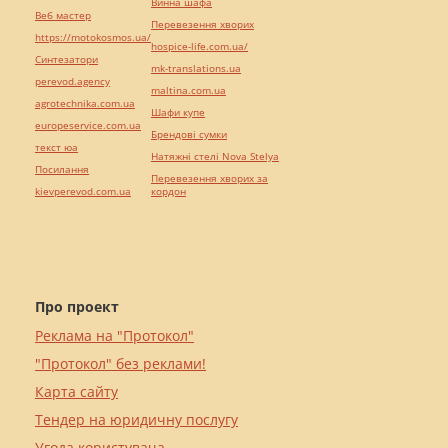
Винна шафа
Веб мастер
Перевезення хворих
https://motokosmos.ua/
hospice-life.com.ua/
Синтезатори
mk-translations.ua
perevod.agency
maltina.com.ua
agrotechnika.com.ua
Шафи купе
europeservice.com.ua
Брендові сумки
текст юа
Натяжні стелі Nova Stelya
Посилання
Перевезення хворих за
kievperevod.com.ua
кордон
Про проект
Реклама на "Протокол"
"Протокол" без реклами!
Карта сайту
Тендер на юридичну послугу
Угода користувача