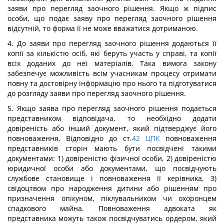
заяви про перегляд заочного рішення. Якщо ж підпис
особи, що подає заяву про перегляд заочного рішення
відсутній, то форма її не може вважатися дотриманою.
4. До заяви про перегляд заочного рішення додаються її
копії за кількістю осіб, які беруть участь у справі, та копії
всіх доданих до неї матеріалів. Така вимога закону
забезпечує можливість всім учасникам процесу отримати
повну та достовірну інформацію про нього та підготуватися
до розгляду заяви про перегляд заочного рішення.
5. Якщо заява про перегляд заочного рішення подається
представником відповідача, то необхідно додати
довіреність або інший документ, який підтверджує його
повноваження. Відповідно до ст.
42
ЦПК
повноваження
представників сторін мають бути посвідчені такими
документами: 1) довіреністю фізичної особи, 2) довіреністю
юридичної особи або документами, що посвідчують
службове становище і повноваження її керівника, 3)
свідоцтвом про народження дитини або рішенням про
призначення опікуном, піклувальником чи охоронцем
спадкового майна. Повноваження адвоката як
представника можуть також посвідчуватись ордером, який