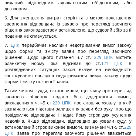
виданий відповідним адвокатським об’єднанням, або
договором.
6. Для зменшення витрат сторін та з метою полегшення
звернення відповідача із заявою про перегляд заочного
рішення законодавством встановлено, що судовий збір за її
подання не сплачується.
7.
ЦПК
передбачає наслідки недотримання вимог закону
щодо форми та змісту заяви про перегляд заочного
рішення. Щодо цього питання ч.7 ст.
229
ЦПК
містить
бланкетну норму, яка відсилає до ст.
121
ЦПК
. В
розглядуваних ситуаціях закон вказує на необхідність
застосування наслідків недотримання вимог закону щодо
форми і змісту позовної заяви.
Таким чином, суддя, встановивши, що заяву про перегляд
заочного рішення подано без додержання вимог,
викладених у ч.1-5 ст.
229
ЦПК
, постановляє ухвалу, в якій
зазначаються підстави залишення заяви без руху, про що
повідомляє відповідача і надає йому строк для усунення
недоліків. Якщо відповідач, відповідно до ухвали суду, у
встановлений строк виконає вимоги, визначені ч.1-5 ст.
229
ЦПК
, заява про перегляд заочного рішення вважається