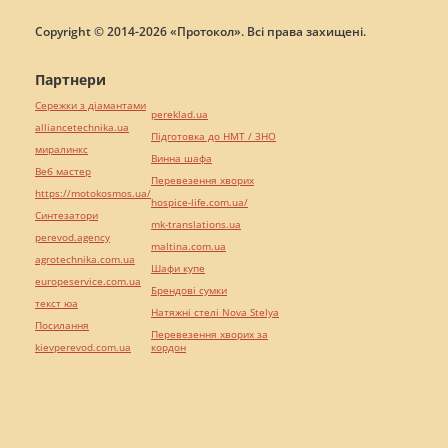
Copyright © 2014-2026 «Протокол». Всі права захищені.
Партнери
Сережки з діамантами
pereklad.ua
alliancetechnika.ua
Підготовка до НМТ / ЗНО
миралинкс
Винна шафа
Веб мастер
Перевезення хворих
https://motokosmos.ua/
hospice-life.com.ua/
Синтезатори
mk-translations.ua
perevod.agency
maltina.com.ua
agrotechnika.com.ua
Шафи купе
europeservice.com.ua
Брендові сумки
текст юа
Натяжні стелі Nova Stelya
Посилання
Перевезення хворих за
kievperevod.com.ua
кордон