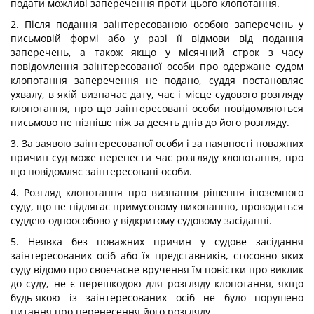
подати можливі заперечення проти цього клопотання.
2. Після подання заінтересованою особою заперечень у
письмовій формі або у разі її відмови від подання
заперечень, а також якщо у місячний строк з часу
повідомлення заінтересованої особи про одержане судом
клопотання заперечення не подано, суддя постановляє
ухвалу, в якій визначає дату, час і місце судового розгляду
клопотання, про що заінтересовані особи повідомляються
письмово не пізніше ніж за десять днів до його розгляду.
3. За заявою заінтересованої особи і за наявності поважних
причин суд може перенести час розгляду клопотання, про
що повідомляє заінтересовані особи.
4. Розгляд клопотання про визнання рішення іноземного
суду, що не підлягає примусовому виконанню, проводиться
суддею одноособово у відкритому судовому засіданні.
5. Неявка без поважних причин у судове засідання
заінтересованих осіб або їх представників, стосовно яких
суду відомо про своєчасне вручення їм повістки про виклик
до суду, не є перешкодою для розгляду клопотання, якщо
будь-якою із заінтересованих осіб не було порушено
питання про перенесення його розгляду.