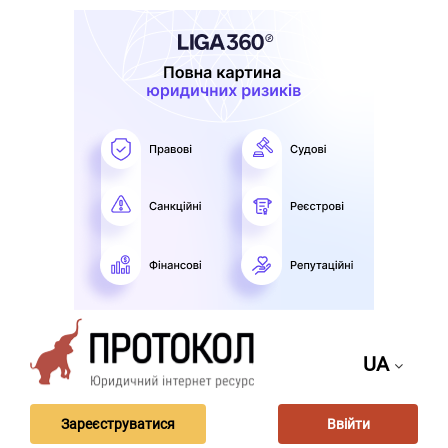
UA
Зареєструватися
Ввійти