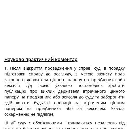
Науково практичний коментар
1. Після відкриття провадження у справі суд, в порядку
підготовки справу до розгляду, з метою захисту прав
законного держателя цінного паперу на пред’явника або
векселя суд своєю ухвалою постановляє зробити
публікацію про виклик держателя втраченого цінного
паперу на пред’явника або векселя до суду та заборонити
здійснювати будь-які операції за втраченим цінним
папером на пред’явника або за векселем. Ухвала
оскарженню не підлягає.
Ці дії суду є обов‘язковими і вживаються незалежно від
того, чи було заявлене таке клопотання заінтересованою