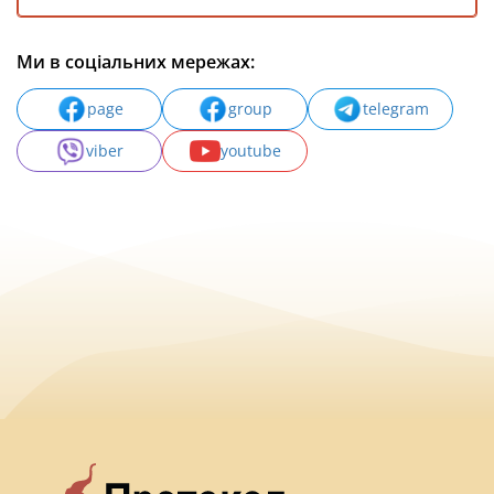
Ми в соціальних мережах:
page
group
telegram
viber
youtube