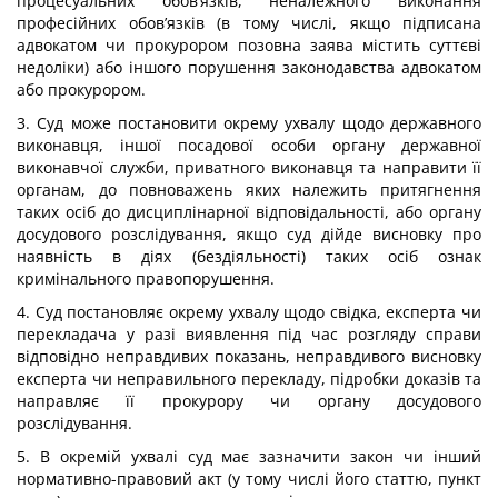
процесуальних обов’язків, неналежного виконання
професійних обов’язків (в тому числі, якщо підписана
адвокатом чи прокурором позовна заява містить суттєві
недоліки) або іншого порушення законодавства адвокатом
або прокурором.
3. Суд може постановити окрему ухвалу щодо державного
виконавця, іншої посадової особи органу державної
виконавчої служби, приватного виконавця та направити її
органам, до повноважень яких належить притягнення
таких осіб до дисциплінарної відповідальності, або органу
досудового розслідування, якщо суд дійде висновку про
наявність в діях (бездіяльності) таких осіб ознак
кримінального правопорушення.
4. Суд постановляє окрему ухвалу щодо свідка, експерта чи
перекладача у разі виявлення під час розгляду справи
відповідно неправдивих показань, неправдивого висновку
експерта чи неправильного перекладу, підробки доказів та
направляє її прокурору чи органу досудового
розслідування.
5. В окремій ухвалі суд має зазначити закон чи інший
нормативно-правовий акт (у тому числі його статтю, пункт