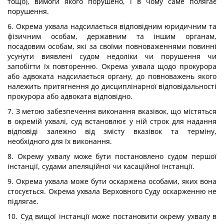
тощо), вимоги якого порушено, і в чому саме полягає
порушення.
6. Окрема ухвала надсилається відповідним юридичним та
фізичним особам, державним та іншим органам,
посадовим особам, які за своїми повноваженнями повинні
усунути виявлені судом недоліки чи порушення чи
запобігти їх повторенню. Окрема ухвала щодо прокурора
або адвоката надсилається органу, до повноважень якого
належить притягнення до дисциплінарної відповідальності
прокурора або адвоката відповідно.
7. З метою забезпечення виконання вказівок, що містяться
в окремій ухвалі, суд встановлює у ній строк для надання
відповіді залежно від змісту вказівок та терміну,
необхідного для їх виконання.
8. Окрему ухвалу може бути постановлено судом першої
інстанції, судами апеляційної чи касаційної інстанції.
9. Окрема ухвала може бути оскаржена особами, яких вона
стосується. Окрема ухвала Верховного Суду оскарженню не
підлягає.
10. Суд вищої інстанції може постановити окрему ухвалу в