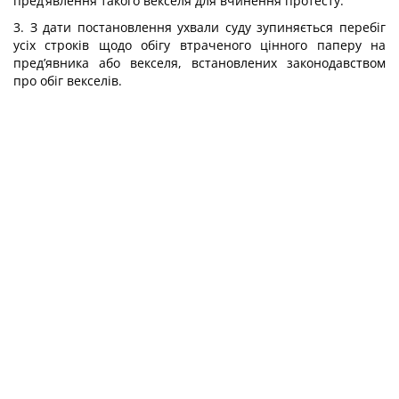
пред’явлення такого векселя для вчинення протесту.
3. З дати постановлення ухвали суду зупиняється перебіг
усіх строків щодо обігу втраченого цінного паперу на
пред’явника або векселя, встановлених законодавством
про обіг векселів.