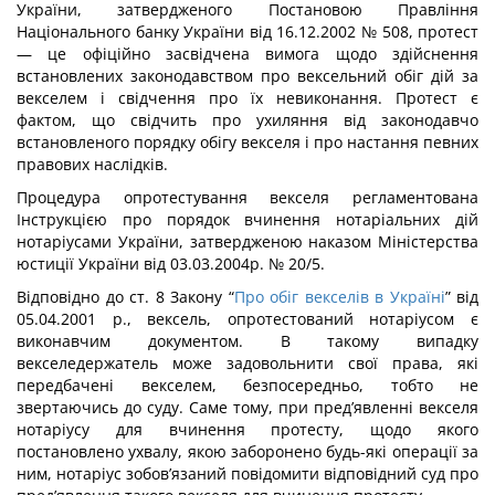
України, затвердженого Постановою Правління
Національного банку України від 16.12.2002 № 508, протест
— це офіційно засвідчена вимога щодо здійснення
встановлених законодавством про вексельний обіг дій за
векселем і свідчення про їх невиконання. Протест є
фактом, що свідчить про ухиляння від законодавчо
встановленого порядку обігу векселя і про настання певних
правових наслідків.
Процедура опротестування векселя регламентована
Інструкцією про порядок вчинення нотаріальних дій
нотаріусами України, затвердженою наказом Міністерства
юстиції України від 03.03.2004р. № 20/5.
Відповідно до ст. 8 Закону “
Про обіг векселів в Україні
” від
05.04.2001 р., вексель, опротестований нотаріусом є
виконавчим документом. В такому випадку
векселедержатель може задовольнити свої права, які
передбачені векселем, безпосередньо, тобто не
звертаючись до суду. Саме тому, при пред’явленні векселя
нотаріусу для вчинення протесту, щодо якого
постановлено ухвалу, якою заборонено будь-які операції за
ним, нотаріус зобов’язаний повідомити відповідний суд про