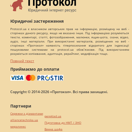
Юридичні застереження
Protocol.ua є власником авторських прав на інформацію, розміщену на веб -
сторінках даного ресурсу, якщо не вказано інше. Під інформацією розуміються
тексти, коментарі, статті, фотозображення, малюнки, ящик-шота, скани, відео,
аудіо, інші матеріали. При використанні матеріалів, розміщених на веб -
сторінках «Протокол» наявність гіперпосилання відкритого для індексації
пошуковими системами на protocol.ua обов`язкове. Під використанням
розуміється копіювання, адаптація, рерайтинг, модифікація тощо.
Повний текст
Приймаємо до оплати
Copyright © 2014-2026 «Протокол». Всі права захищені.
Партнери
Сережки з діамантами
pereklad.ua
alliancetechnika.ua
Підготовка до НМТ / ЗНО
миралинкс
Винна шафа