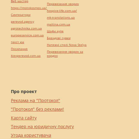
Веб мастер
Перевезення хворих
https://motokosmos.ua/
hospice-life.com.ua/
Синтезатори
mk-translations.ua
perevod.agency
maltina.com.ua
agrotechnika.com.ua
Шафи купе
europeservice.com.ua
Брендові сумки
текст юа
Натяжні стелі Nova Stelya
Посилання
Перевезення хворих за
kievperevod.com.ua
кордон
Про проект
Реклама на "Протокол"
"Протокол" без реклами!
Карта сайту
Тендер на юридичну послугу
Угода користувача