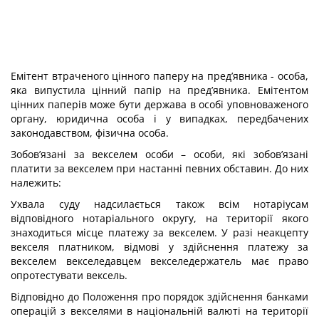
Емітент втраченого цінного паперу на пред’явника - особа,
яка випустила цінний папір на пред’явника. Емітентом
цінних паперів може бути держава в особі уповноваженого
органу, юридична особа і у випадках, передбачених
законодавством, фізична особа.
Зобов’язані за векселем особи – особи, які зобов’язані
платити за векселем при настанні певних обставин. До них
належить:
Ухвала суду надсилається також всім нотаріусам
відповідного нотаріального округу, на території якого
знаходиться місце платежу за векселем. У разі неакцепту
векселя платником, відмові у здійснення платежу за
векселем векселедавцем векселедержатель має право
опротестувати вексель.
Відповідно до Положення про порядок здійснення банками
операцій з векселями в національній валюті на території