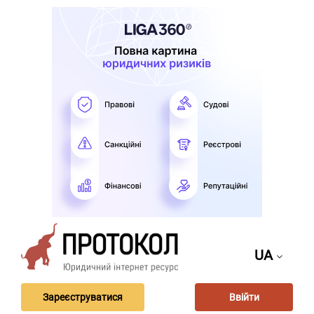
UA
Зареєструватися
Ввійти