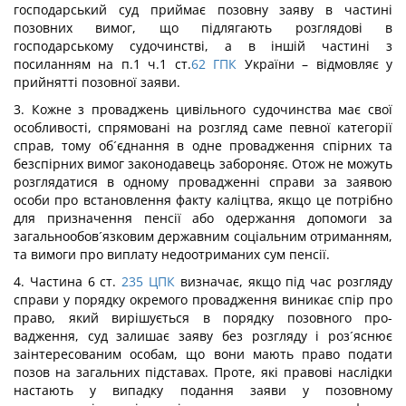
господарський суд приймає позовну заяву в частині
позовних вимог, що підлягають розглядові в
господарському судочинстві, а в іншій частині з
посиланням на п.1 ч.1 ст.
62
ГПК
України – відмовляє у
прийнятті позовної заяви.
3. Кожне з проваджень цивільного судочинства має свої
особливості, спрямовані на розгляд саме певної категорії
справ, тому об´єднання в одне провадження спірних та
безспірних вимог законодавець забороняє. Отож не можуть
розглядатися в одному провадженні справи за заявою
особи про встановлен­ня факту каліцтва, якщо це потрібно
для призначення пенсії або одержання допомоги за
загальнообов´язковим державним соціальним отриманням,
та вимоги про виплату недоотриманих сум пенсії.
4. Частина 6 ст.
235
ЦПК
визначає, якщо під час розгляду
справи у порядку окремого провадження виникає спір про
право, який вирішується в порядку позовного про­
вадження, суд залишає заяву без розгляду і роз´яснює
заінте­ресованим особам, що вони мають право подати
позов на загаль­них підставах. Проте, які правові наслідки
настають у випадку подання заяви у позовному