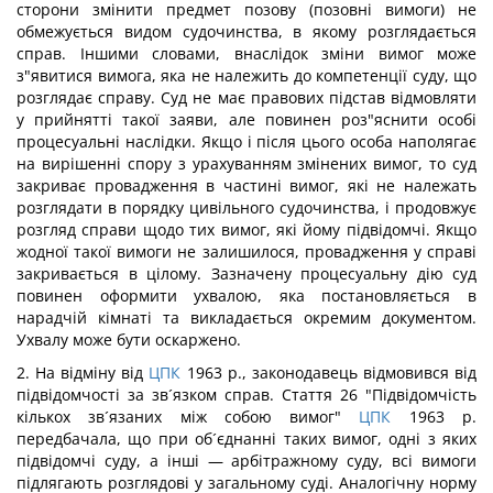
сторони змінити предмет позову (позовні вимоги) не
обмежується видом судочинства, в якому розглядається
справ. Іншими словами, внаслідок зміни вимог може
з"явитися вимога, яка не належить до компетенції суду, що
розглядає справу. Суд не має правових підстав відмовляти
у прийнятті такої заяви, але повинен роз"яснити особі
процесуальні наслідки. Якщо і після цього особа наполягає
на вирішенні спору з урахуванням змінених вимог, то суд
закриває провадження в частині вимог, які не належать
розглядати в порядку цивільного судочинства, і продовжує
розгляд справи щодо тих вимог, які йому підвідомчі. Якщо
жодної такої вимоги не залишилося, провадження у справі
закривається в цілому. Зазначену процесуальну дію суд
повинен оформити ухвалою, яка постановляється в
нарадчій кімнаті та викладається окремим документом.
Ухвалу може бути оскаржено.
2. На відміну від
ЦПК
1963 р., законодавець відмовився від
підвідомчості за зв´язком справ. Стаття 26 "Підвідомчість
кіль­кох зв´язаних між собою вимог"
ЦПК
1963 р.
передбачала, що при об´єднанні таких вимог, одні з яких
підвідомчі суду, а інші — арбітражному суду, всі вимоги
підлягають розглядові у загальному суді. Аналогічну норму