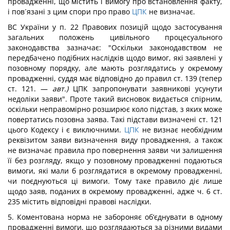
провадженні, що містить і вимогу про встановлення факту,
і пов´язані з цим спори про право
ЦПК
не визначає.
ВС України у п. 22 Правових позицій щодо застосування
загальних положень цивільного процесуального
законодавства зазначає: "Оскільки законодавством не
передба­чено подібних наслідків щодо вимог, які заявлені у
позовному порядку, але мають розглядатись у окремому
провадженні, суддя має відповідно до правил ст. 139 (тепер
ст. 121. —
авт.)
ЦПК запропонувати заявникові усунути
недоліки заяви". Проте такий висновок видається спірним,
оскільки неправомірно роз­ширює коло підстав, з яких може
повертатись позовна заява. Такі підстави визначені ст. 121
цього Кодексу і є виключни­ми.
ЦПК
не визнає необхідним
реквізитом заяви визначення виду провадження, а також
не визначає правила про повернення заяви чи залишення
її без розгляду, якщо у позовному про­вадженні подаються
вимоги, які мали б розглядатися в окремому провадженні,
чи поєднуються ці вимоги. Тому таке правило діє лише
щодо заяв, поданих в окремому провадженні, адже ч. 6 ст.
235 містить відповідні правові наслідки.
5. Коментована норма не забороняє об‘єднувати в одному
провадженні вимоги, що розглядаються за різними видами