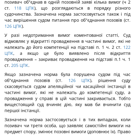
позивач об"єднав в одній позовній заяві кілька вимог (ч 2
ст.
118
ЦПК
), що розглядаються в порядку різного
судочинства. Зазначена норма застосовується також і під
час вирішення судом питання про об"єднання позовів (ст.
126
ЦПК
).
У разі недотримання вимог коментованої статті, Суд
відмовляє у відкритті провадження в частині вимог, які не
належать до його компетенції на підставі п. 1 ч. 2 ст.
122
ЦПК
, а якщо це було виявлено після відкриття
провадження – закриває провадження на підставі п.1 ч. 1
ст.
205
ЦПК
.
Якщо зазначена норма була порушена судом під час
об"єднання позовів (ст.
126
ЦПК
), рішення суду
скасовується судом апеляційної чи касаційної інстанції в
частині вимог, які не належать до компетенції суду, а
провадження у справі в цій частині закривається. Тобто
вищестоящий суд вчиняє дію, яку мав би вчинити суд
першої інстанції.
Зазначена норма застосовується і в тих випадках, коли
позивач чи третя особа, що заявляє самостійні вимоги на
предмет спору, змінює позовні вимоги (доповнює їх). Право