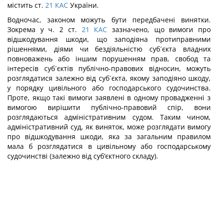
містить ст.
21
КАС
України.
Водночас, законом можуть бути передбачені винятки.
Зокрема у ч. 2 ст.
21
КАС
зазначено, що вимоги про
відшкодування шкоди, що заподіяна протиправ­ними
рішеннями, діями чи бездіяльністю суб´єкта владних
повноважень або іншим порушенням прав, свобод та
інтересів суб´єктів публічно-правових відносин, можуть
розглядатися залежно від суб´єкта, якому заподіяно шкоду,
у порядку цивільного або господарського судочинства.
Проте, якщо такі вимоги заявлені в одному провадженні з
вимогою вирішити публічно-правовий спір, вони
розглядаються адміністративним судом. Таким чином,
адміністративний суд, як виняток, може розглядати вимогу
про відшкодування шкоди, яка за загальним правилом
мала б розглядатися в цивільному або господарському
судочинстві (залежно від суб‘єктного складу).