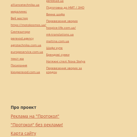
pereklad.ua
alliancetechnika.ua
Підготовка до НМТ / ЗНО
миралинкс
Винна шафа
Веб мастер
Перевезення хворих
https://motokosmos.ua/
hospice-life.com.ua/
Синтезатори
mk-translations.ua
perevod.agency
maltina.com.ua
agrotechnika.com.ua
Шафи купе
europeservice.com.ua
Брендові сумки
текст юа
Натяжні стелі Nova Stelya
Посилання
Перевезення хворих за
kievperevod.com.ua
кордон
Про проект
Реклама на "Протокол"
"Протокол" без реклами!
Карта сайту