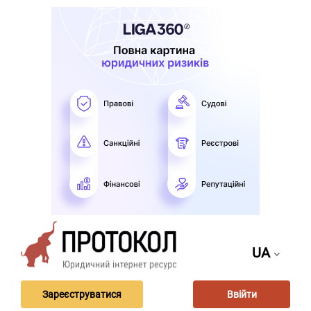
UA
Зареєструватися
Ввійти