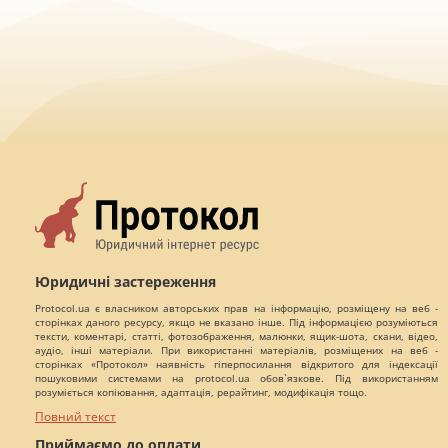
Юридичні застереження
Protocol.ua є власником авторських прав на інформацію, розміщену на веб -
сторінках даного ресурсу, якщо не вказано інше. Під інформацією розуміються
тексти, коментарі, статті, фотозображення, малюнки, ящик-шота, скани, відео,
аудіо, інші матеріали. При використанні матеріалів, розміщених на веб -
сторінках «Протокол» наявність гіперпосилання відкритого для індексації
пошуковими системами на protocol.ua обов`язкове. Під використанням
розуміється копіювання, адаптація, рерайтинг, модифікація тощо.
Повний текст
Приймаємо до оплати