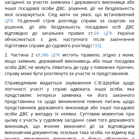
засіданні за участю заявника і державного виконавця або
іншої посадової особи ДВС, рішення, дії чи бездіяльність
якої оскаржується. Слід мати на увазі, що встановлений
ЦПК
10-денний строк розгляду справи за скаргою на
рішення, дії або бездіяльність посадових осіб ДВС
відповідно до загальних правил ст.
69
ЦПК
України
обчислюється з дня, наступного після закінчення
підготовки справи до судового розгляду
[133]
.
2. Частина 2 ст.
386
ЦПК
містить правило, згідно з яким,
якщо заявник, державний виконавець або інша посадова
особа ДВС не можуть з’явитись до суду з поважних причин,
справу може бути розглянуто за участю їх представників.
Справедливим видається зауваження С.В.Щербак щодо
логічності участі у справі адвоката, іншої особи, яка
представляє інтереси заявника чи його законного
представника та щодо виникнення певних питань щодо
представників державного виконавця або іншої посадової
особи ДВС у випадку їх неявки. Суттєвим моментом при
цьому є участь у судовому засіданні саме того державного
виконавця, що вчиняє виконавчі дії за відповідним
виконавчим документом, оскільки така особа, на відміну від
іншого державного виконавця, є більш обізнаною з