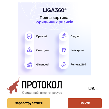
UA
Зареєструватися
Ввійти