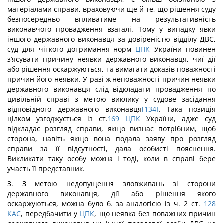
матеріалами справи, враховуючи ще й те, що рішення суду
безпосередньо впливатиме на результативність
виконавчого провадження взагалі. Тому у випадку явки
іншого державного виконавця за довіреністю відділу ДВС,
суд для чіткого дотримання норм
ЦПК
України повинен
з’ясувати причину неявки державного виконавця, чиї дії
або рішення оскаржуються, та вимагати доказів поважності
причин його неявки. У разі ж неповажності причин неявки
державного виконавця слід відкладати провадження по
цивільній справі з метою виклику у судове засідання
відповідного державного виконавця
[134]
. Така позиція
цілком узгоджується із ст.
169
ЦПК
України, адже суд
відкладає розгляд справи, якщо визнає потрібним, щоб
сторона, навіть якщо вона подала заяву про розгляд
справи за її відсутності, дала особисті пояснення.
Викликати таку особу можна і тоді, коли в справі бере
участь її представник.
3. З метою недопущення зловживань зі сторони
державного виконавця, дії або рішення якого
оскаржуються, можна було б, за аналогією із ч. 2 ст.
128
КАС
, передбачити у
ЦПК
, що неявка без поважних причин