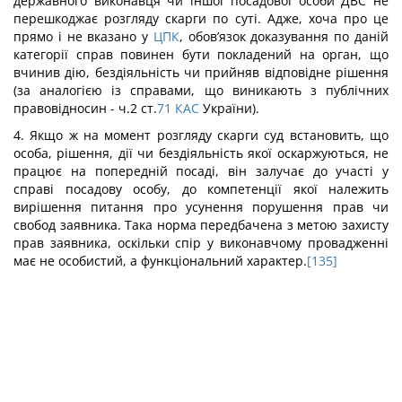
державного виконавця чи іншої посадової особи ДВС не
перешкоджає розгляду скарги по суті. Адже, хоча про це
прямо і не вказано у
ЦПК
, обов’язок доказування по даній
категорії справ повинен бути покладений на орган, що
вчинив дію, бездіяльність чи прийняв відповідне рішення
(за аналогією із справами, що виникають з публічних
правовідносин - ч.2 ст.
71
КАС
України).
4. Якщо ж на момент розгляду скарги суд встановить, що
особа, рішення, дії чи бездіяльність якої оскаржуються, не
працює на попередній посаді, він залучає до участі у
справі посадову особу, до компетенції якої належить
вирішення питання про усунення порушення прав чи
свобод заявника. Така норма передбачена з метою захисту
прав заявника, оскільки спір у виконавчому провадженні
має не особистий, а функціональний характер.
[135]