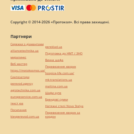
Copyright © 2014-2026 «Протокол». Всі права захищені.
Партнери
Сережки з діамантами
pereklad.ua
alliancetechnika.ua
Підготовка до НМТ / ЗНО
миралинкс
Винна шафа
Веб мастер
Перевезення хворих
https://motokosmos.ua/
hospice-life.com.ua/
Синтезатори
mk-translations.ua
perevod.agency
maltina.com.ua
agrotechnika.com.ua
Шафи купе
europeservice.com.ua
Брендові сумки
текст юа
Натяжні стелі Nova Stelya
Посилання
Перевезення хворих за
kievperevod.com.ua
кордон