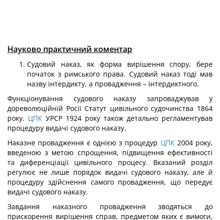
Науково практичний коментар
Судовий наказ, як форма вирішення спору, бере
початок з римського права. Судовий наказ тоді мав
назву інтердикту, а провадження – інтердиктного.
Функціонування судового наказу запроваджував у
дореволюційній Росії Статут цивільного судочинства 1864
року.
ЦПК
УРСР 1924 року також детально регламентував
процедуру видачі судового наказу.
Наказне провадження є однією з процедур
ЦПК
2004 року,
введеною з метою спрощення, підвищення ефективності
та диференціації цивільного процесу. Вказаний розділ
регулює не лише порядок видачі судового наказу, але й
процедуру здійснення самого провадження, що передує
видачі судового наказу.
Завдання наказного провадження зводяться до
прискорення вирішення справ, предметом яких є вимоги,