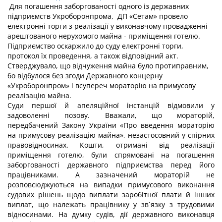
Для погашення заборгованості одного із державних
підприємств Укроборонпрома, ДП «Сетам» провело
електронні торги з реалізації у виконавчому провадженні
арештованого нерухомого майна - приміщення готелю.
Підприємство оскаржило до суду електронні торги,
протокол їх проведення, а також відповідний акт.
Стверджувало, що відчуження майна було протиправним,
бо відбулося без згоди Державного концерну
«Укроборонпром» і всупереч мораторію на примусову
реалізацію майна.
Суди першої й апеляційної інстанцій відмовили у
задоволенні позову. Вважали, що мораторій,
передбачений Закону України «Про введення мораторію
на примусову реалізацію майна», незастосовний у спірних
правовідносинах. Кошти, отримані від реалізації
приміщення готелю, були спрямовані на погашення
заборгованості державного підприємства перед його
працівниками. А зазначений мораторій не
розповсюджуються на випадки примусового виконання
судових рішень щодо виплати заробітної плати й інших
виплат, що належать працівнику у зв`язку з трудовими
відносинами. На думку судів, дії державного виконавця