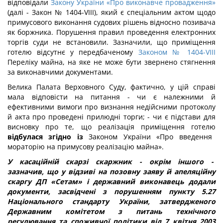
відповідали
Закону України «Про виконавче провадження»
(далі - Закон № 1404-VIII), який є спеціальним актом щодо
примусового виконання судових рішень відносно позивача
як боржника. Порушення правил проведення електронних
торгів суди не встановили. Зазначили, що приміщення
готелю відсутнє у передбаченому
Законом № 1404-VIII
Переліку майна, на яке не може бути звернено стягнення
за виконавчими документами.
Велика Палата Верховного Суду, фактично, у цій справі
мала відповісти на питання - чи є належними й
ефективними вимоги про визнання недійсними протоколу
й акта про проведені прилюдні торги; - чи є підстави для
висновку про те, що реалізація приміщення готелю
відбулася згідно із
Законом України «Про введення
мораторію на примусову реалізацію майна».
У касаційній скарзі скаржник - окрім іншого -
зазначив, що у відзиві на позовну заяву й апеляційну
скаргу ДП «Сетам» і державний виконавець додали
документи, засвідчені з порушенням пункту 5.27
Національного стандарту України, затвердженого
Державним комітетом з питань технічного
регулювання та споживчої політики від 7 квітня 2003