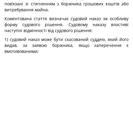
пов’язані зі стягненням з боржника грошових коштів або
витребування майна.
Коментована стаття визначає судовий наказ як особливу
форму судового рішення. Судовому наказу властиві
наступні відмінності від судового рішення:
1) судовий наказ може бути скасований суддею, який його
видав, за заявою боржника, якщо заперечення є
вмотивованими;