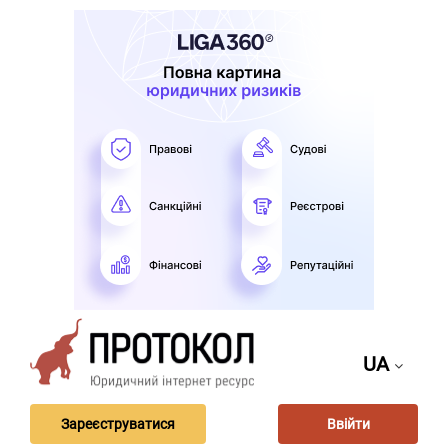
UA
Зареєструватися
Ввійти