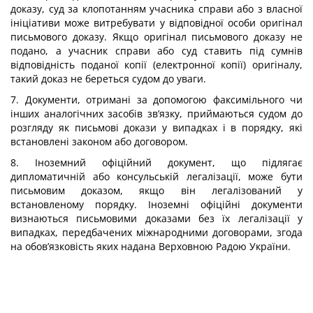
доказу, суд за клопотанням учасника справи або з власної
ініціативи може витребувати у відповідної особи оригінал
письмового доказу. Якщо оригінал письмового доказу не
подано, а учасник справи або суд ставить під сумнів
відповідність поданої копії (електронної копії) оригіналу,
такий доказ не береться судом до уваги.
7. Документи, отримані за допомогою факсимільного чи
інших аналогічних засобів зв’язку, приймаються судом до
розгляду як письмові докази у випадках і в порядку, які
встановлені законом або договором.
8. Іноземний офіційний документ, що підлягає
дипломатичній або консульській легалізації, може бути
письмовим доказом, якщо він легалізований у
встановленому порядку. Іноземні офіційні документи
визнаються письмовими доказами без їх легалізації у
випадках, передбачених міжнародними договорами, згода
на обов’язковість яких надана Верховною Радою України.