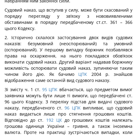
набранням ним законної сили.
Судовий наказ, що вступив у силу, може бути скасований у
порядку перегляду у зв’язку з нововиявленими
обставинами в порядку передбаченому ст.ст. 361 – 366
цього Кодексу.
2. Історично склалося застосування двох видів судових
наказів: безумовний (неоспорюваний) та умовний
(оспорюваний). У першому випадку боржник позбавлявся
права на оскарження, на нього покладався обов’язок
виконати судовий наказ. Другий варіант надавав боржнику
можливість оспорювати судовий наказ, зупиняючи таким
чином його дію. Як бачимо
ЦПК
2004 р. знайшов
відображення саме останній вид судового наказу.
Зі змісту ч. 1 ст.
95
ЦПК
вбачається, що предметом вимог
заявника можуть бути лише ті вимоги, що передбачені ст.
96 цього Кодексу. З переліку підстав для видачі судового
наказу, передбаченого ст.
96
ЦПК
випливає, що судовий
наказ видається лише про стягнення грошових коштів.
Відповідно до ст.
192
ЦК
до грошових коштів належать
грошова одиниця України – гривня, а також іноземна
валюта. Проте на практиці зустрічаються випадки, коли