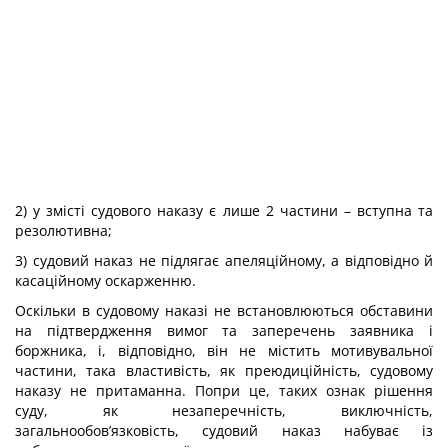
2) у змісті судового наказу є лише 2 частини – вступна та
резолютивна;
3) судовий наказ не підлягає апеляційному, а відповідно й
касаційному оскарженню.
Оскільки в судовому наказі не встановлюються обставини
на підтвердження вимог та заперечень заявника і
боржника, і, відповідно, він не містить мотивувальної
частини, така властивість, як преюдиційність, судовому
наказу не притаманна. Попри це, таких ознак рішення
суду, як незаперечність, виключність,
загальнообов’язковість, судовий наказ набуває із