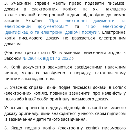
3. Учасники справи мають право подавати письмові
докази в електронних копіях, на які накладено
кваліфікований електронний підпис відповідно до вимог
законів України
"Про електронні документи та
електронний документообіг"
та
"Про електронну
ідентифікацію та електронні довірчі послуги"
. Електронна
копія письмового доказу не вважається електронним
доказом.
{Частина третя статті 95 із змінами, внесеними згідно із
Законом
№ 2801-IX від 01.12.2022
}
4. Копії документів вважаються засвідченими належним
чином, якщо їх засвідчено в порядку, встановленому
чинним законодавством.
5. Учасник справи, який подає письмові докази в копіях
(електронних копіях), повинен зазначити про наявність у
нього або іншої особи оригіналу письмового доказу.
Учасник справи підтверджує відповідність копії письмового
доказу оригіналу, який знаходиться у нього, своїм підписом
із зазначенням дати такого засвідчення.
6. Якщо подано копію (електронну копію) письмового