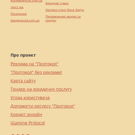
europeservice.com.ua
Брендові сумки
текст юа
Натяжні стелі Nova Stelya
Посилання
Перевезення хворих за
kievperevod.com.ua
кордон
Про проект
Реклама на "Протокол"
"Протокол" без реклами!
Карта сайту
Тендер на юридичну послугу
Угода користувача
Допомогти ресурсу "Протокол"
Кредит онлайн
iGaming Protocol