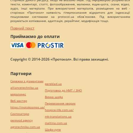
сторінках даного ресурсу, якщо не вказано інше. Під інформацією розуміються
тексти, коментарі, статті, фотозображення, малюнки, ящик-шота, скани, відео,
аудіо, інші матеріали. При використанні матеріалів, розміщених на веб -
сторінках «Протокол» наявність гіперпосилання відкритого для індексації
пошуковими системами на protocol.ua обов`язкове. Під використанням
розуміється копіювання, адаптація, рерайтинг, модифікація тощо.
Повний текст
Приймаємо до оплати
Copyright © 2014-2026 «Протокол». Всі права захищені.
Партнери
Сережки з діамантами
pereklad.ua
alliancetechnika.ua
Підготовка до НМТ / ЗНО
миралинкс
Винна шафа
Веб мастер
Перевезення хворих
https://motokosmos.ua/
hospice-life.com.ua/
Синтезатори
mk-translations.ua
perevod.agency
maltina.com.ua
agrotechnika.com.ua
Шафи купе