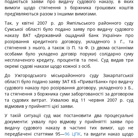
подаються заяви про видачу судового наказу, в яких
вимоги щодо стягнення з боржника грошових коштів
пред’являються разом з іншими вимогами.
Так, у квітні 2007 р. до Ямпільського районного суду
Сумської області було подано заяву про видачу судового
наказу ВАТ «Державний ощадний банк України» про
розірвання кредитного договору, укладеного з Г., та
стягнення з нього, а також із П. та Ф. (з двома останніми
особами було укладено договір поруки) солідарно суму
несплаченого кредиту, процентів та пені. Суд видав три
окремі судові накази щодо кожної з осіб.
До Ужгородського міськрайонного суду Закарпатської
області було подано заяву ЗАТ КБ «ПриватБанк» про видачу
судового наказу про розірвання договору, укладеного з Б.,
та стягнення з боржника суми заборгованості за договором
та судових витрат. Ухвалою від 11 червня 2007 р. суд
відмовив у прийнятті цієї заяви.
У такій ситуації суд має постановити два процесуальні
документи: ухвалу про відмову у прийнятті заяви про
видачу судового наказу в частині тих вимог, що не
передбачені статтями 95—
96
ЦПК
, та видати наказ щодо